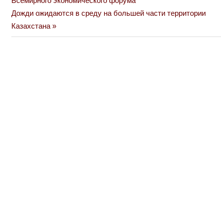
Всемирного экономического форума
по
Next
Дожди ожидаются в среду на большей части территории
Post:
Казахстана
записям