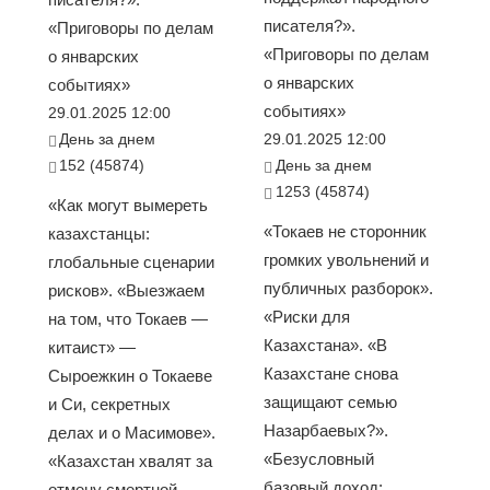
писателя?».
«Приговоры по делам
«Приговоры по делам
о январских
о январских
событиях»
событиях»
29.01.2025 12:00
День за днем
29.01.2025 12:00
152 (45874)
День за днем
1253 (45874)
«Как могут вымереть
«Токаев не сторонник
казахстанцы:
громких увольнений и
глобальные сценарии
публичных разборок».
рисков». «Выезжаем
«Риски для
на том, что Токаев —
Казахстана». «В
китаист» —
Казахстане снова
Сыроежкин о Токаеве
защищают семью
и Си, секретных
Назарбаевых?».
делах и о Масимове».
«Безусловный
«Казахстан хвалят за
базовый доход:
отмену смертной