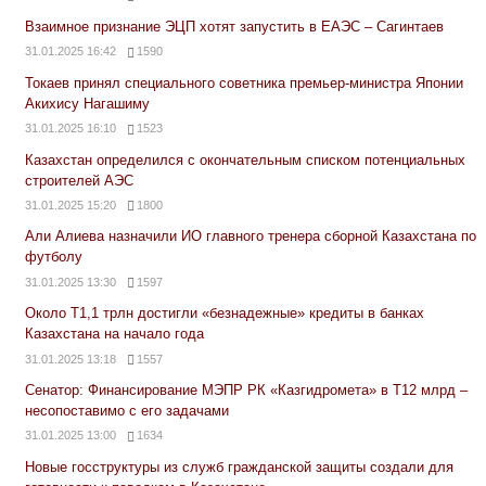
Взаимное признание ЭЦП хотят запустить в ЕАЭС – Сагинтаев
31.01.2025 16:42
1590
Токаев принял специального советника премьер-министра Японии
Акихису Нагашиму
31.01.2025 16:10
1523
Казахстан определился с окончательным списком потенциальных
строителей АЭС
31.01.2025 15:20
1800
Али Алиева назначили ИО главного тренера сборной Казахстана по
футболу
31.01.2025 13:30
1597
Около Т1,1 трлн достигли «безнадежные» кредиты в банках
Казахстана на начало года
31.01.2025 13:18
1557
Сенатор: Финансирование МЭПР РК «Казгидромета» в Т12 млрд –
несопоставимо с его задачами
31.01.2025 13:00
1634
Новые госструктуры из служб гражданской защиты создали для