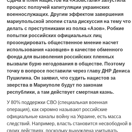
Сдача в плен нацистов на «Азовстали» запустила
процесс ползучей капитуляции украинских
военнослужащих. Другим эффектом завершения
мариупольской эпопеи стала дискуссия на тему что
делать с преступниками из полка «Азов». Робкие
попытки российских официальных лиц
прозондировать общественное мнение насчет
использования «азовцев» в качестве обменного
фонда для вызволения российских пленных
вызвали бурю негодования в обществе. Поэтому
точку в вопросе поставили через главу ДНР Дениса
Пушилина. Он заявил, что судить нацистов за
зверства в Мариуполе будут по законам
республики, а там действует смертная казнь.
У 80% поддержки СВО (специальная военная
операция), как скромно называют российские
официальные каналы войну на Украине, есть масса
следствий. Например, власть становится несвободной в
своих действиях, поскольку вынуждена учитывать