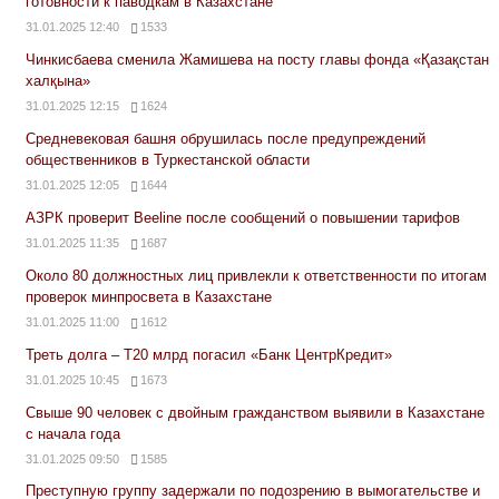
готовности к паводкам в Казахстане
31.01.2025 12:40
1533
Чинкисбаева сменила Жамишева на посту главы фонда «Қазақстан
халқына»
31.01.2025 12:15
1624
Средневековая башня обрушилась после предупреждений
общественников в Туркестанской области
31.01.2025 12:05
1644
АЗРК проверит Beeline после сообщений о повышении тарифов
31.01.2025 11:35
1687
Около 80 должностных лиц привлекли к ответственности по итогам
проверок минпросвета в Казахстане
31.01.2025 11:00
1612
Треть долга – Т20 млрд погасил «Банк ЦентрКредит»
31.01.2025 10:45
1673
Свыше 90 человек с двойным гражданством выявили в Казахстане
с начала года
31.01.2025 09:50
1585
Преступную группу задержали по подозрению в вымогательстве и