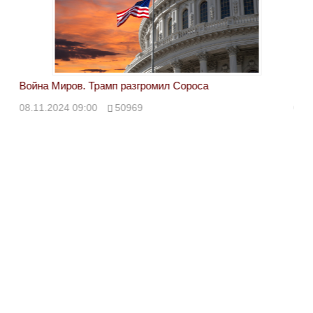
Война Миров. Трамп разгромил Сороса
Вой
08.11.2024 09:00
50969
08.