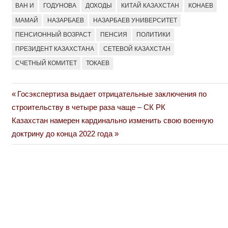
ВАН И
ГОДУНОВА
ДОХОДЫ
КИТАЙ КАЗАХСТАН
КОНАЕВ
МАМАЙ
НАЗАРБАЕВ
НАЗАРБАЕВ УНИВЕРСИТЕТ
ПЕНСИОННЫЙ ВОЗРАСТ
ПЕНСИЯ
ПОЛИТИКИ
ПРЕЗИДЕНТ КАЗАХСТАНА
СЕТЕВОЙ КАЗАХСТАН
СЧЕТНЫЙ КОМИТЕТ
ТОКАЕВ
Previous
Госэкспертиза выдает отрицательные заключения по
Навигация
Post:
строительству в четыре раза чаще – СК РК
по
Next
Казахстан намерен кардинально изменить свою военную
Post:
доктрину до конца 2022 года
записям