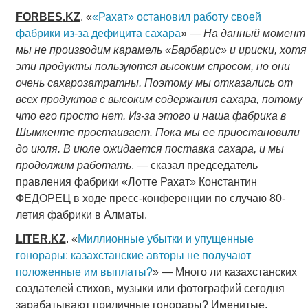
FORBES
.
KZ
. «
«Рахат» остановил работу своей
фабрики из-за дефицита сахара
» —
На данный момент
мы не производим карамель «Барбарис» и ириски, хотя
эти продукты пользуются высоким спросом, но они
очень сахарозатратны. Поэтому мы отказались от
всех продуктов с высоким содержания сахара, потому
что его просто нет. Из-за этого и наша фабрика в
Шымкенте простаивает. Пока мы ее приостановили
до июля. В июле ожидается поставка сахара, и мы
продолжим работать
, — сказал председатель
правления фабрики «Лотте Рахат» Константин
ФЕДОРЕЦ в ходе пресс-конференции по случаю 80-
летия фабрики в Алматы.
LITER
.
KZ
. «
Миллионные убытки и упущенные
гонорары: казахстанские авторы не получают
положенные им выплаты?
» — Много ли казахстанских
создателей стихов, музыки или фотографий сегодня
зарабатывают приличные гонорары? Именитые,