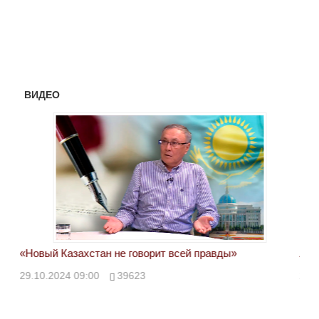
ВИДЕО
«Новый Казахстан не говорит всей правды»
Лон
ми
29.10.2024 09:00
39623
28.