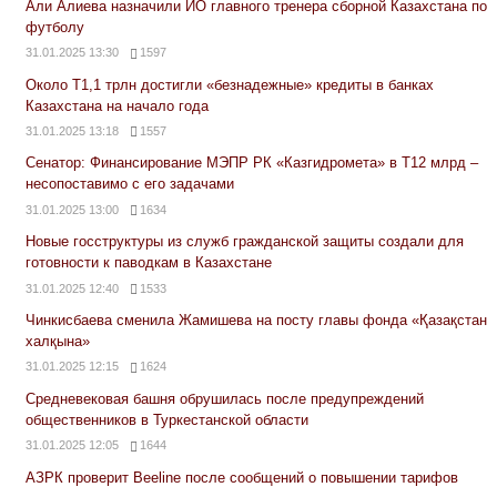
Али Алиева назначили ИО главного тренера сборной Казахстана по
футболу
31.01.2025 13:30
1597
Около Т1,1 трлн достигли «безнадежные» кредиты в банках
Казахстана на начало года
31.01.2025 13:18
1557
Сенатор: Финансирование МЭПР РК «Казгидромета» в Т12 млрд –
несопоставимо с его задачами
31.01.2025 13:00
1634
Новые госструктуры из служб гражданской защиты создали для
готовности к паводкам в Казахстане
31.01.2025 12:40
1533
Чинкисбаева сменила Жамишева на посту главы фонда «Қазақстан
халқына»
31.01.2025 12:15
1624
Средневековая башня обрушилась после предупреждений
общественников в Туркестанской области
31.01.2025 12:05
1644
АЗРК проверит Beeline после сообщений о повышении тарифов