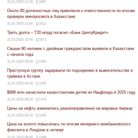
31.01.2025 11:35
1687
Около 80 должностных лиц привлекли к ответственности по итогам
проверок минпросвета в Казахстане
31.01.2025 11:00
1612
Треть долга – Т20 млрд погасил «Банк ЦентрКредит»
31.01.2025 10:45
1673
Свыше 90 человек с двойным гражданством выявили в Казахстане
с начала года
31.01.2025 09:50
1585
Преступную группу задержали по подозрению в вымогательстве и
грабеже в Астане
31.01.2025 09:40
1639
$888 млн начислили казахстанским детям из Нацфонда в 2025 году
31.01.2025 09:25
1474
Цены на нефть изменились разнонаправленно на мировых биржах
31.01.2025 09:10
1509
Цена на золото повысилась по итогам вечернего межбанковского
фиксинга в Лондоне в четверг
31.01.2025 08:45
1548