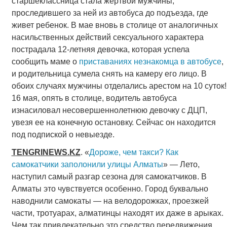
старшеклассница стала жертвой мужчины,
проследившего за ней из автобуса до подъезда, где
живет ребенок. В мае вновь в столице от аналогичных
насильственных действий сексуального характера
пострадала 12-летняя девочка, которая успела
сообщить маме о
приставаниях незнакомца в автобусе
,
и родительница сумела снять на камеру его лицо. В
обоих случаях мужчины отделались арестом на 10 суток!
16 мая, опять в столице, водитель автобуса
изнасиловал несовершеннолетнюю девочку с ДЦП,
увезя ее на конечную остановку. Сейчас он находится
под подпиской о невыезде.
TENGRINEWS
.
KZ
. «
Дороже, чем такси? Как
самокатчики заполонили улицы Алматы
» — Лето,
наступил самый разгар сезона для самокатчиков. В
Алматы это чувствуется особенно. Город буквально
наводнили самокаты — на велодорожках, проезжей
части, тротуарах, алматинцы находят их даже в арыках.
Чем так привлекательно это средство передвижения,