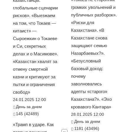
казахстанцы:
громких увольнений и
глобальные сценарии
публичных разборок».
рисков». «Выезжаем
«Риски для
на том, что Токаев —
Казахстана». «В
китаист» —
Казахстане снова
Сыроежкин о Токаеве
защищают семью
и Си, секретных
Назарбаевых?».
делах и о Масимове».
«Безусловный
«Казахстан хвалят за
базовый доход:
отмену смертной
почему
казни и критикуют за
заволновались
пытки и ограничения
адепты «старого»
свобод»
Казахстана?». «Эхо
24.01.2025 12:00
День за днем
кровавого Кантара»
145 (42489)
28.01.2025 12:00
День за днем
«Трамп в ударе. Как
1181 (43496)