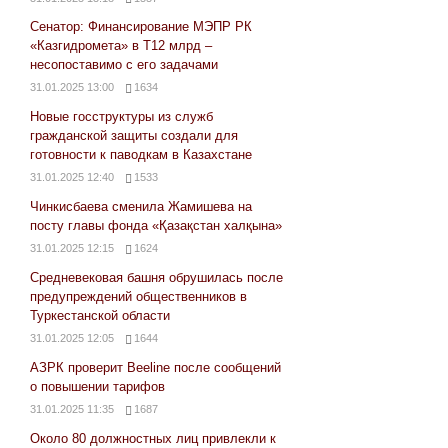
Сенатор: Финансирование МЭПР РК
«Казгидромета» в Т12 млрд –
несопоставимо с его задачами
31.01.2025 13:00
1634
Новые госструктуры из служб
гражданской защиты создали для
готовности к паводкам в Казахстане
31.01.2025 12:40
1533
Чинкисбаева сменила Жамишева на
посту главы фонда «Қазақстан халқына»
31.01.2025 12:15
1624
Средневековая башня обрушилась после
предупреждений общественников в
Туркестанской области
31.01.2025 12:05
1644
АЗРК проверит Beeline после сообщений
о повышении тарифов
31.01.2025 11:35
1687
Около 80 должностных лиц привлекли к