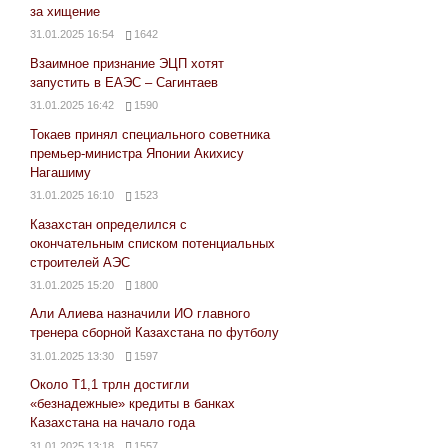
за хищение
31.01.2025 16:54
1642
Взаимное признание ЭЦП хотят
запустить в ЕАЭС – Сагинтаев
31.01.2025 16:42
1590
Токаев принял специального советника
премьер-министра Японии Акихису
Нагашиму
31.01.2025 16:10
1523
Казахстан определился с
окончательным списком потенциальных
строителей АЭС
31.01.2025 15:20
1800
Али Алиева назначили ИО главного
тренера сборной Казахстана по футболу
31.01.2025 13:30
1597
Около Т1,1 трлн достигли
«безнадежные» кредиты в банках
Казахстана на начало года
31.01.2025 13:18
1557