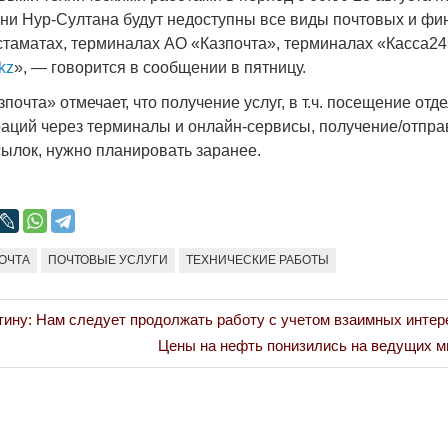
Народ выбрал свет
Странная заб
ени Нур-Султана будут недоступны все виды почтовых и фи
Дарига не ждё
стаматах, терминалах АО «Казпочта», терминалах «Касса24»
17.10.2024 17:00
29972
kz
», — говорится в сообщении в пятницу.
Авиакомпании
мошенниками
почта» отмечает, что получение услуг, в т.ч. посещение отд
30.10.2024 14:
аций через терминалы и онлайн-сервисы, получение/отпра
сылок, нужно планировать заранее.
ОЧТА
ПОЧТОВЫЕ УСЛУГИ
ТЕХНИЧЕСКИЕ РАБОТЫ
Война Мир
ну: Нам следует продолжать работу с учетом взаимных интер
Next
Цены на нефть понизились на ведущих 
Post: