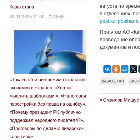
августа по врем
Казахстана
в отделениях, по
30.01.2025 11:00
43648
post.kz
,
postbank.
При этом АО «Каз
проведение опер
документов и по
«Токаев объявил режим тотальной
КАЗАХСТАН
КАЗП
экономии в стране». «Хватит
мыслить шаблонами!». «Налоговая
Previous
Смаилов Мишусти
Навигация
перестройка без права на ошибку».
Post:
«Почему президент РК публично
по
поддержал народного писателя?».
записям
«Приговоры по делам о январских
событиях»