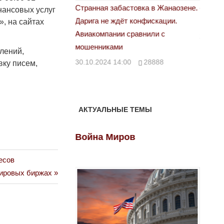
астовка в Жанаозене.
«Новый Казахстан не говорит всей
Лондон
нансовых услуг
т конфискации.
правды»
, на сайтах
28.10.
 сравнили с
29.10.2024 09:00
39623
елений,
00
28888
вку писем,
АКТУАЛЬНЫЕ ТЕМЫ
ов
Война Миров
Войн
есов
мировых биржах