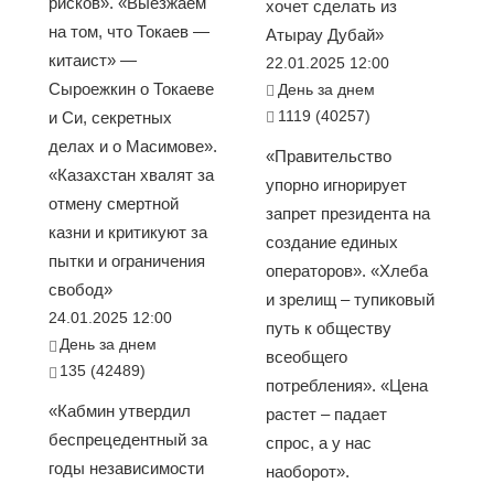
рисков». «Выезжаем
хочет сделать из
на том, что Токаев —
Атырау Дубай»
китаист» —
22.01.2025 12:00
Сыроежкин о Токаеве
День за днем
1119 (40257)
и Си, секретных
делах и о Масимове».
«Правительство
«Казахстан хвалят за
упорно игнорирует
отмену смертной
запрет президента на
казни и критикуют за
создание единых
пытки и ограничения
операторов». «Хлеба
свобод»
и зрелищ – тупиковый
24.01.2025 12:00
путь к обществу
День за днем
всеобщего
135 (42489)
потребления». «Цена
«Кабмин утвердил
растет – падает
беспрецедентный за
спрос, а у нас
годы независимости
наоборот».