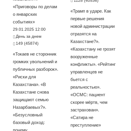
1128 (40536)
«Приговоры по делам
«Трамп в ударе. Как
о январских
первые решения
событиях»
новой администрации
29.01.2025 12:00
отразятся на
День за днем
Казахстане?».
149 (45874)
«Казахстану не грозят
«Токаев не сторонник
вооруженные
громких увольнений и
конфликты». «Рейтинг
публичных разборок».
управленцев не
«Риски для
бьется с
Казахстана». «В
реальностью».
Казахстане снова
«ОСМС: пациент
защищают семью
скорее мёртв, чем
Назарбаевых?».
застрахован».
«Безусловный
«Сатира не
базовый доход:
преступление»
почему