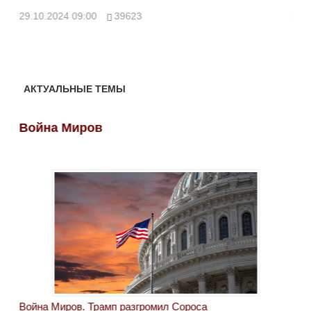
ми
29.10.2024 09:00
39623
28.
АКТУАЛЬНЫЕ ТЕМЫ
Война Миров
Во
Война Миров. Трамп разгромил Сороса
Вой