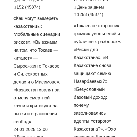
152 (45874)
День за днем
1253 (45874)
«Как могут вымереть
«Токаев не сторонник
казахстанцы:
громких увольнений и
глобальные сценарии
публичных разборок».
рисков». «Выезжаем
«Риски для
на том, что Токаев —
Казахстана». «В
китаист» —
Казахстане снова
Сыроежкин о Токаеве
защищают семью
и Си, секретных
Назарбаевых?».
делах и о Масимове».
«Безусловный
«Казахстан хвалят за
базовый доход:
отмену смертной
почему
казни и критикуют за
заволновались
пытки и ограничения
адепты «старого»
свобод»
Казахстана?». «Эхо
24.01.2025 12:00
День за днем
кровавого Кантара»