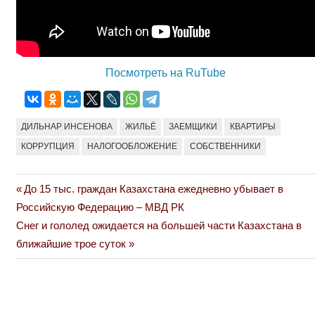
Посмотреть на RuTube
ДИЛЬНАР ИНСЕНОВА
ЖИЛЬЁ
ЗАЕМЩИКИ
КВАРТИРЫ
КОРРУПЦИЯ
НАЛОГООБЛОЖЕНИЕ
СОБСТВЕННИКИ
Previous
До 15 тыс. граждан Казахстана ежедневно убывает в
Навигация
Post:
Российскую Федерацию – МВД РК
по
Next
Снег и гололед ожидается на большей части Казахстана в
Post:
ближайшие трое суток
записям