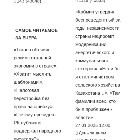
1129 (40833)
143 (43648)
«Кабмин утвердил
беспрецедентный за
годы независимости
САМОЕ ЧИТАЕМОЕ
страны нацпроект
ЗА ВЧЕРА
модернизации
«Токаев объявил
энергетического и
режим тотальной
коммунального
экономии в стране».
секторов». «Если бы
«Хватит мыслить
я стал министром
шаблонами!».
сельского хозяйства
«Налоговая
Казахстана…». «Там
перестройка без
фамилии всех, кто
права на ошибку».
был приближен к
«Почему президент
власти»
РК публично
27.01.2025 12:00
поддержал народного
День за днем
писателя?».