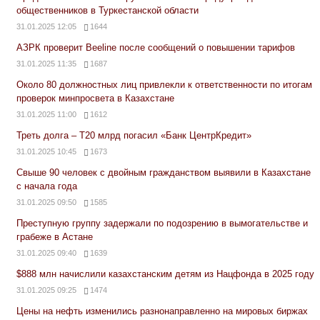
общественников в Туркестанской области
31.01.2025 12:05
1644
АЗРК проверит Beeline после сообщений о повышении тарифов
31.01.2025 11:35
1687
Около 80 должностных лиц привлекли к ответственности по итогам
проверок минпросвета в Казахстане
31.01.2025 11:00
1612
Треть долга – Т20 млрд погасил «Банк ЦентрКредит»
31.01.2025 10:45
1673
Свыше 90 человек с двойным гражданством выявили в Казахстане
с начала года
31.01.2025 09:50
1585
Преступную группу задержали по подозрению в вымогательстве и
грабеже в Астане
31.01.2025 09:40
1639
$888 млн начислили казахстанским детям из Нацфонда в 2025 году
31.01.2025 09:25
1474
Цены на нефть изменились разнонаправленно на мировых биржах