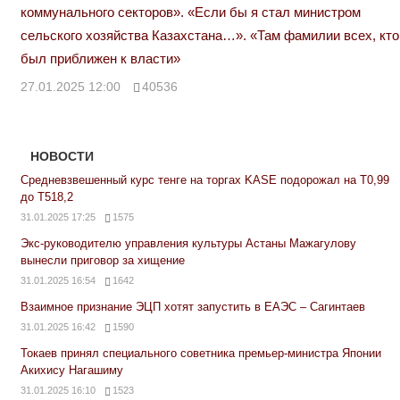
коммунального секторов». «Если бы я стал министром
сельского хозяйства Казахстана…». «Там фамилии всех, кто
был приближен к власти»
27.01.2025 12:00
40536
НОВОСТИ
Средневзвешенный курс тенге на торгах KASE подорожал на Т0,99
до Т518,2
31.01.2025 17:25
1575
Экс-руководителю управления культуры Астаны Мажагулову
вынесли приговор за хищение
31.01.2025 16:54
1642
Взаимное признание ЭЦП хотят запустить в ЕАЭС – Сагинтаев
31.01.2025 16:42
1590
Токаев принял специального советника премьер-министра Японии
Акихису Нагашиму
31.01.2025 16:10
1523