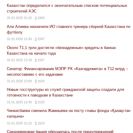
Казахстан определился с окончательным списком потенциальных
строителей АЭС
31.01.2025 15:20
1800
Али Алиева назначили ИО главного тренера сборной Казахстана по
футболу
31.01.2025 13:30
1597
Около Т1,1 трлн достигли «безнадежные» кредиты в банках
Казахстана на начало года
31.01.2025 13:18
1557
Сенатор: Финансирование МЭПР РК «Казгидромета» в Т12 млрд –
несопоставимо с его задачами
31.01.2025 13:00
1634
Новые госструктуры из служб гражданской защиты создали для
готовности к паводкам в Казахстане
31.01.2025 12:40
1533
Чинкисбаева сменила Жамишева на посту главы фонда «Қазақстан
халқына»
31.01.2025 12:15
1624
Средневековая башня обрушилась после предупреждений