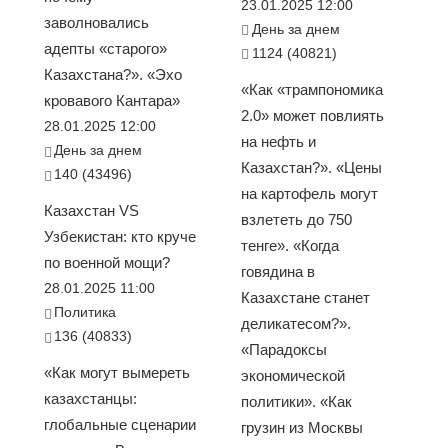
23.01.2025 12:00
заволновались
День за днем
адепты «старого»
1124 (40821)
Казахстана?». «Эхо
«Как «трампономика
кровавого Кантара»
2.0» может повлиять
28.01.2025 12:00
на нефть и
День за днем
Казахстан?». «Цены
140 (43496)
на картофель могут
Казахстан VS
взлететь до 750
Узбекистан: кто круче
тенге». «Когда
по военной мощи?
говядина в
28.01.2025 11:00
Казахстане станет
Политика
деликатесом?».
136 (40833)
«Парадоксы
«Как могут вымереть
экономической
казахстанцы:
политики». «Как
глобальные сценарии
грузин из Москвы