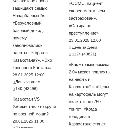
Казахстане снова
«ОСМС: пациент
защищают семью
скорее мёртв, чем
Назарбаевых?».
застрахован».
«Безусловный
«Сатира не
базовый доход:
преступление»
почему
23.01.2025 12:00
заволновались
День за днем
адепты «старого»
1124 (40821)
Казахстана?». «Эхо
«Как «трампономика
кровавого Кантара»
2.0» может повлиять
28.01.2025 12:00
на нефть и
День за днем
Казахстан?». «Цены
140 (43496)
на картофель могут
Казахстан VS
взлететь до 750
Узбекистан: кто круче
тенге». «Когда
по военной мощи?
говядина в
28.01.2025 11:00
Казахстане станет
Политика