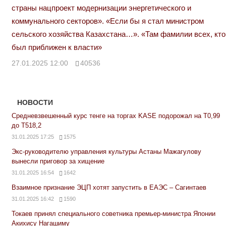
страны нацпроект модернизации энергетического и
коммунального секторов». «Если бы я стал министром
сельского хозяйства Казахстана…». «Там фамилии всех, кто
был приближен к власти»
27.01.2025 12:00
40536
НОВОСТИ
Средневзвешенный курс тенге на торгах KASE подорожал на Т0,99
до Т518,2
31.01.2025 17:25
1575
Экс-руководителю управления культуры Астаны Мажагулову
вынесли приговор за хищение
31.01.2025 16:54
1642
Взаимное признание ЭЦП хотят запустить в ЕАЭС – Сагинтаев
31.01.2025 16:42
1590
Токаев принял специального советника премьер-министра Японии
Акихису Нагашиму