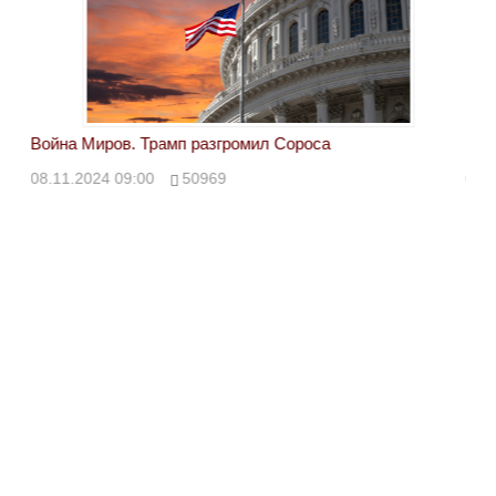
Война Миров. Трамп разгромил Сороса
Вой
08.11.2024 09:00
50969
08.