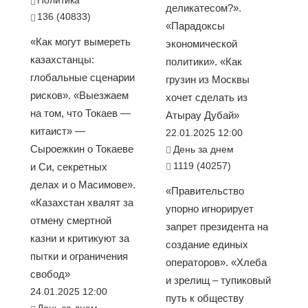
деликатесом?».
136 (40833)
«Парадоксы
«Как могут вымереть
экономической
казахстанцы:
политики». «Как
глобальные сценарии
грузин из Москвы
рисков». «Выезжаем
хочет сделать из
на том, что Токаев —
Атырау Дубай»
китаист» —
22.01.2025 12:00
Сыроежкин о Токаеве
День за днем
1119 (40257)
и Си, секретных
делах и о Масимове».
«Правительство
«Казахстан хвалят за
упорно игнорирует
отмену смертной
запрет президента на
казни и критикуют за
создание единых
пытки и ограничения
операторов». «Хлеба
свобод»
и зрелищ – тупиковый
24.01.2025 12:00
путь к обществу
День за днем