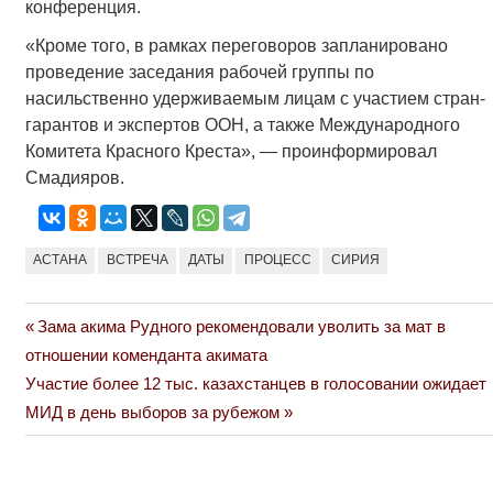
конференция.
«Кроме того, в рамках переговоров запланировано
проведение заседания рабочей группы по
насильственно удерживаемым лицам с участием стран-
гарантов и экспертов ООН, а также Международного
Комитета Красного Креста», — проинформировал
Смадияров.
АСТАНА
ВСТРЕЧА
ДАТЫ
ПРОЦЕСС
СИРИЯ
Previous
Зама акима Рудного рекомендовали уволить за мат в
Навигация
Post:
отношении коменданта акимата
по
Next
Участие более 12 тыс. казахстанцев в голосовании ожидает
Post:
МИД в день выборов за рубежом
записям