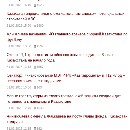
31.01.2025 16:10
1523
Казахстан определился с окончательным списком потенциальных
строителей АЭС
31.01.2025 15:20
1800
Али Алиева назначили ИО главного тренера сборной Казахстана по
футболу
31.01.2025 13:30
1597
Около Т1,1 трлн достигли «безнадежные» кредиты в банках
Казахстана на начало года
31.01.2025 13:18
1557
Сенатор: Финансирование МЭПР РК «Казгидромета» в Т12 млрд –
несопоставимо с его задачами
31.01.2025 13:00
1634
Новые госструктуры из служб гражданской защиты создали для
готовности к паводкам в Казахстане
31.01.2025 12:40
1533
Чинкисбаева сменила Жамишева на посту главы фонда «Қазақстан
халқына»
31.01.2025 12:15
1624