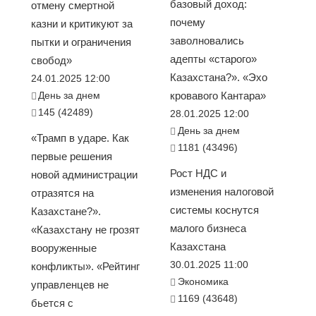
базовый доход:
отмену смертной
почему
казни и критикуют за
заволновались
пытки и ограничения
адепты «старого»
свобод»
Казахстана?». «Эхо
24.01.2025 12:00
День за днем
кровавого Кантара»
145 (42489)
28.01.2025 12:00
День за днем
«Трамп в ударе. Как
1181 (43496)
первые решения
Рост НДС и
новой администрации
изменения налоговой
отразятся на
системы коснутся
Казахстане?».
малого бизнеса
«Казахстану не грозят
Казахстана
вооруженные
30.01.2025 11:00
конфликты». «Рейтинг
Экономика
управленцев не
1169 (43648)
бьется с