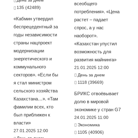
всеобщего
135 (42489)
потребления». «Цена
«Кабмин утвердил
растет – падает
беспрецедентный за
спрос, а у нас
годы независимости
наоборот».
страны нацпроект
«Казахстан упустил
модернизации
возможность для
энергетического и
развития майнинга»
коммунального
21.01.2025 12:00
секторов». «Если бы
День за днем
1118 (39669)
я стал министром
сельского хозяйства
БРИКС отвоёвывает
Казахстана…». «Там
долю в мировой
фамилии всех, кто
экономике у стран G7
был приближен к
24.01.2025 11:00
власти»
Экономика
27.01.2025 12:00
1105 (40906)
День за днем