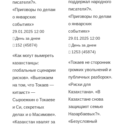
поддержал народного
писателя?».
писателя?».
«Приговоры по делам
«Приговоры по делам
о январских
о январских
событиях»
событиях»
29.01.2025 12:00
День за днем
29.01.2025 12:00
152 (45874)
День за днем
1253 (45874)
«Как могут вымереть
«Токаев не сторонник
казахстанцы:
громких увольнений и
глобальные сценарии
публичных разборок».
рисков». «Выезжаем
«Риски для
на том, что Токаев —
Казахстана». «В
китаист» —
Казахстане снова
Сыроежкин о Токаеве
защищают семью
и Си, секретных
Назарбаевых?».
делах и о Масимове».
«Безусловный
«Казахстан хвалят за