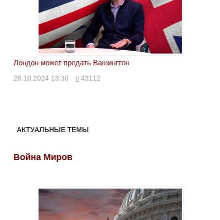
Лондон может предать Вашингтон
Эле
28.10.2024 13:30
43112
24.
АКТУАЛЬНЫЕ ТЕМЫ
Война Миров
Во