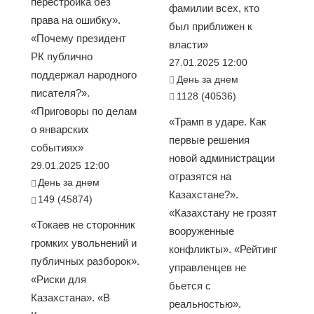
перестройка без
фамилии всех, кто
права на ошибку».
был приближен к
«Почему президент
власти»
РК публично
27.01.2025 12:00
поддержал народного
День за днем
писателя?».
1128 (40536)
«Приговоры по делам
«Трамп в ударе. Как
о январских
первые решения
событиях»
новой администрации
29.01.2025 12:00
отразятся на
День за днем
Казахстане?».
149 (45874)
«Казахстану не грозят
«Токаев не сторонник
вооруженные
громких увольнений и
конфликты». «Рейтинг
публичных разборок».
управленцев не
«Риски для
бьется с
Казахстана». «В
реальностью».