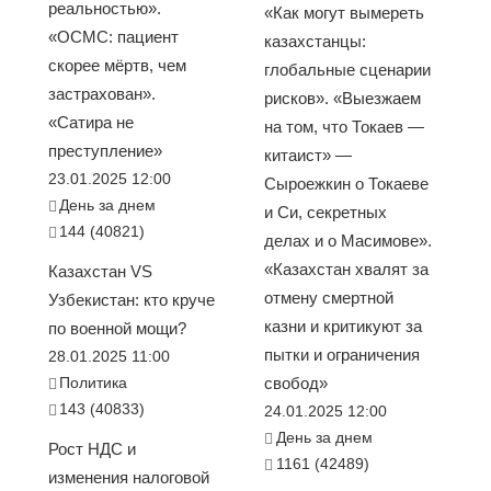
реальностью».
«Как могут вымереть
«ОСМС: пациент
казахстанцы:
скорее мёртв, чем
глобальные сценарии
застрахован».
рисков». «Выезжаем
«Сатира не
на том, что Токаев —
преступление»
китаист» —
23.01.2025 12:00
Сыроежкин о Токаеве
День за днем
и Си, секретных
144 (40821)
делах и о Масимове».
«Казахстан хвалят за
Казахстан VS
отмену смертной
Узбекистан: кто круче
казни и критикуют за
по военной мощи?
пытки и ограничения
28.01.2025 11:00
Политика
свобод»
143 (40833)
24.01.2025 12:00
День за днем
Рост НДС и
1161 (42489)
изменения налоговой