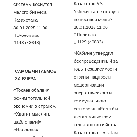
Казахстан VS
системы коснутся
Узбекистан: кто круче
малого бизнеса
по военной мощи?
Казахстана
28.01.2025 11:00
30.01.2025 11:00
Политика
Экономика
1129 (40833)
143 (43648)
«Кабмин утвердил
беспрецедентный за
годы независимости
САМОЕ ЧИТАЕМОЕ
страны нацпроект
ЗА ВЧЕРА
модернизации
«Токаев объявил
энергетического и
режим тотальной
коммунального
экономии в стране».
секторов». «Если бы
«Хватит мыслить
я стал министром
шаблонами!».
сельского хозяйства
«Налоговая
Казахстана…». «Там