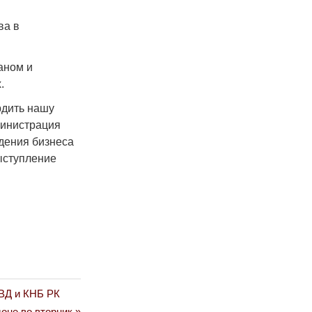
ва в
аном и
.
рдить нашу
министрация
дения бизнеса
ыступление
МВД и КНБ РК
оне во вторник