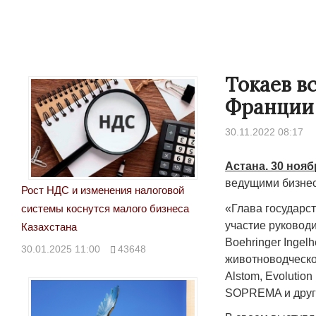
Токаев в
Франции
30.11.2022 08:17
Астана. 30 нояб
ведущими бизнес
Рост НДС и изменения налоговой
«Глава государс
системы коснутся малого бизнеса
участие руководи
Казахстана
Boehringer Ingelh
30.01.2025 11:00
43648
животноводческой
Alstom, Evolution
SOPREMA и други