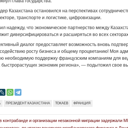
кнул глава государства.
идер Казахстана остановился на перспективах сотрудничест
екторе, транспорте и логистике, цифровизации.
ил надежду, что экономическое партнерство между Казахст
жит диверсифицироваться и расширяться во всех секторах
уктивный диалог предоставляет возможность вновь подтве
содействию росту бизнеса и общему процветанию! Моя ад
всю необходимую поддержку французским компаниям для ве
х быстрорастущих экономик региона», — подытожил свое в
А
ПРЕЗИДЕНТ КАЗАХСТАНА
ТОКАЕВ
ФРАНЦИЯ
 контрабанде и организации незаконной миграции задержали 
 снизилась по итогам вечернего межбанковского фиксинга в Лонд