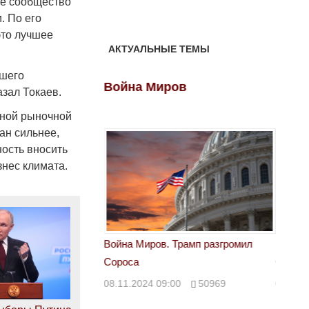
ое сообщество
. По его
это лучшее
АКТУАЛЬНЫЕ ТЕМЫ
йшего
ов
Война Миров
Войн
зал Токаев.
тной рыночной
ан сильнее,
ность вносить
нес климата.
 Трамп разгромил
Война Миров. Трамп разгромил
Война 
Сороса
Сорос
00
50969
08.11.2024 09:00
50969
08.11.