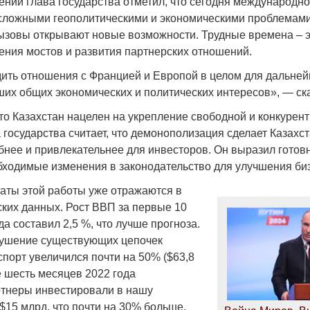
ении глава государства отметил, что сегодня международн
 сложными геополитическими и экономическими проблемами
ызовы открывают новые возможности. Трудные времена – 
ения мостов и развития партнерских отношений.
ить отношения с Францией и Европой в целом для дальне
Война Мир
их общих экономических и политических интересов», — ска
что Казахстан нацелен на укрепление свободной и конкурен
 государства считает, что демонополизация сделает Казахст
бнее и привлекательнее для инвесторов. Он выразил готов
ходимые изменения в законодательство для улучшения биз
аты этой работы уже отражаются в
ких данных. Рост ВВП за первые 10
да составил 2,5 %, что лучше прогноза.
рушение существующих цепочек
Война Миров.
спорт увеличился почти на 50% ($63,8
Сороса
е шесть месяцев 2022 года
08.11.2024 09:
тнеры инвестировали в нашу
$15 млрд, что почти на 30% больше,