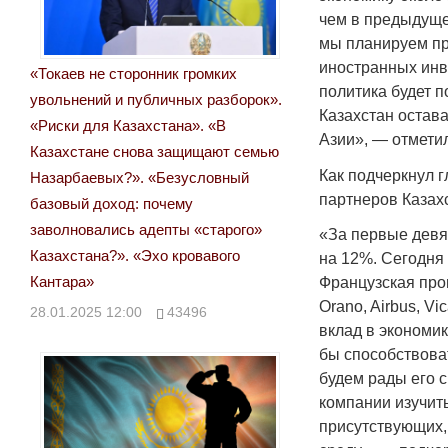
чем в предыдуще
мы планируем пр
иностранных инв
«Токаев не сторонник громких
политика будет 
увольнений и публичных разборок».
Казахстан остав
«Риски для Казахстана». «В
Азии», — отметил
Казахстане снова защищают семью
Как подчеркнул 
Назарбаевых?». «Безусловный
партнеров Казах
базовый доход: почему
заволновались адепты «старого»
«За первые девя
Казахстана?». «Эхо кровавого
на 12%. Сегодня
Кантара»
Французская про
Orano, Airbus, Vi
28.01.2025 12:00
43496
вклад в экономи
бы способствова
будем рады его 
компании изучит
присутствующих,