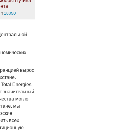
ыборы Путина
ента
18050
Центральной
ономических
Францией вырос
хстане.
otal Energies,
сят значительный
чества могло
стане, мы
зские
ить всех
стиционную