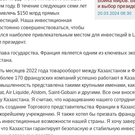
Война Миров. В
м году. В течение следующих семи лет
и выбор презид
ивлечь $150 млрд прямых
20.03.2024 08:30
естиций. Наша инвестиционная
постоянно совершенствоваться, чтобы
ался наиболее привлекательным местом для инвестиций в 
 президент.
глава государства, Франция является одним из ключевых эк
стана.
ть месяцев 2022 года товарооборот между Казахстаном и 
 более 170 французских компаний успешно работают в Каза
мышленность представлена такими крупными именами, как T
cat, Air Liquide, Alstom, Saint-Gobain и другими. Все они вно
ку Казахстана. Я считаю, что наращиванию нашего сотрудни
ть создание Торгового представительства Франции в Казах
скорейшему учреждению. Я также хотел бы призвать францу
ь инвестиционные возможности нашей страны. Я хочу завер
 что Казахстан гарантирует безопасную и стабильную инве