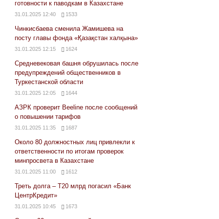
готовности к паводкам в Казахстане
31.01.2025 12:40
1533
Чинкисбаева сменила Жамишева на
посту главы фонда «Қазақстан халқына»
31.01.2025 12:15
1624
Средневековая башня обрушилась после
предупреждений общественников в
Туркестанской области
31.01.2025 12:05
1644
АЗРК проверит Beeline после сообщений
о повышении тарифов
31.01.2025 11:35
1687
Около 80 должностных лиц привлекли к
ответственности по итогам проверок
минпросвета в Казахстане
31.01.2025 11:00
1612
Треть долга – Т20 млрд погасил «Банк
ЦентрКредит»
31.01.2025 10:45
1673