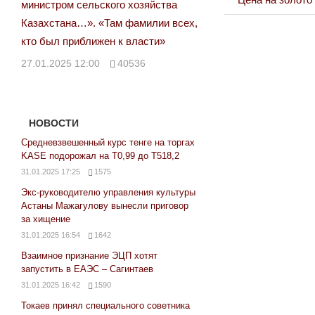
министром сельского хозяйства
по
Post:
Казахстана…». «Там фамилии всех,
записям
кто был приближен к власти»
27.01.2025 12:00
40536
НОВОСТИ
Средневзвешенный курс тенге на торгах
KASE подорожал на Т0,99 до Т518,2
31.01.2025 17:25
1575
Экс-руководителю управления культуры
Астаны Мажагулову вынесли приговор
за хищение
31.01.2025 16:54
1642
Взаимное признание ЭЦП хотят
запустить в ЕАЭС – Сагинтаев
31.01.2025 16:42
1590
Токаев принял специального советника