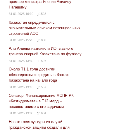
премьер-министра Японии Акихису
Нагашиму
31.01.2025 16:10
1523
Казахстан определился с
окончательным списком потенциальных
строителей АЭС
31.01.2025 15:20
1800
Али Алиева назначили ИО главного
тренера сборной Казахстана по футболу
31.01.2025 13:30
1597
Около Т1,1 трлн достигли
«безнадежные» кредиты в банках
Казахстана на начало года
31.01.2025 13:18
1557
Сенатор: Финансирование МЭПР РК
«Казгидромета» в Т12 млрд –
несопоставимо с его задачами
31.01.2025 13:00
1634
Новые госструктуры из служб
гражданской защиты создали для