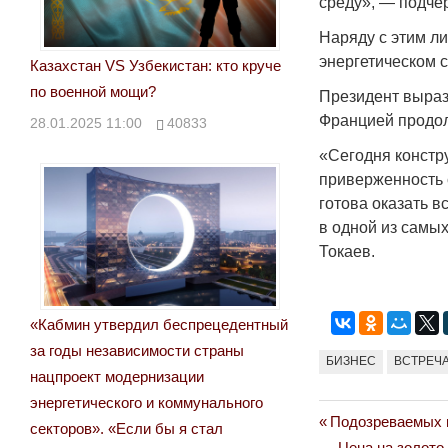
среду», — подчер
Наряду с этим л
энергетическом с
Казахстан VS Узбекистан: кто круче
по военной мощи?
Президент выраз
Францией продол
28.01.2025 11:00
40833
«Сегодня констр
приверженность 
готова оказать 
в одной из самы
Токаев.
«Кабмин утвердил беспрецедентный
за годы независимости страны
БИЗНЕС
ВСТРЕЧ
нацпроект модернизации
энергетического и коммунального
Previous
Подозреваемых в
Навигация
секторов». «Если бы я стал
Post:
Next
Цена на золото