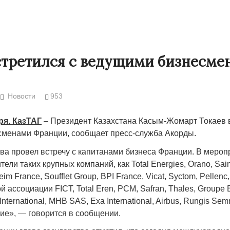
стретился с ведущими бизнесме
Новости
953
ря. КазТАГ
– Президент Казахстана Касым-Жомарт Токаев в
менами Франции, сообщает пресс-служба Акорды.
тва провел встречу с капитанами бизнеса Франции. В меро
Народ выбрал свет
Странная заб
тели таких крупных компаний, как Total Energies, Orano, Sain
Дарига не ждё
eim France, Soufflet Group, BPI France, Vicat, Syctom, Pellenc,
17.10.2024 17:00
29972
 ассоциации FICT, Total Eren, PCM, Safran, Thales, Groupe 
Авиакомпании
 International, MHB SAS, Exa International, Airbus, Rungis Se
мошенниками
е», — говорится в сообщении.
30.10.2024 14: