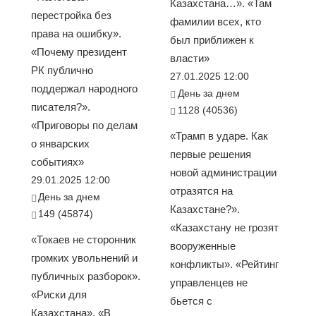
Казахстана…». «Там
перестройка без
фамилии всех, кто
права на ошибку».
был приближен к
«Почему президент
власти»
РК публично
27.01.2025 12:00
поддержал народного
День за днем
писателя?».
1128 (40536)
«Приговоры по делам
«Трамп в ударе. Как
о январских
первые решения
событиях»
новой администрации
29.01.2025 12:00
отразятся на
День за днем
Казахстане?».
149 (45874)
«Казахстану не грозят
«Токаев не сторонник
вооруженные
громких увольнений и
конфликты». «Рейтинг
публичных разборок».
управленцев не
«Риски для
бьется с
Казахстана». «В