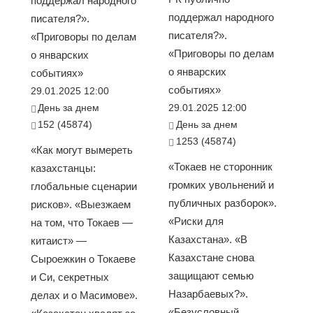
поддержал народного
поддержал народного
писателя?».
писателя?».
«Приговоры по делам
«Приговоры по делам
о январских
о январских
событиях»
событиях»
29.01.2025 12:00
День за днем
29.01.2025 12:00
152 (45874)
День за днем
1253 (45874)
«Как могут вымереть
«Токаев не сторонник
казахстанцы:
громких увольнений и
глобальные сценарии
публичных разборок».
рисков». «Выезжаем
«Риски для
на том, что Токаев —
Казахстана». «В
китаист» —
Казахстане снова
Сыроежкин о Токаеве
защищают семью
и Си, секретных
Назарбаевых?».
делах и о Масимове».
«Безусловный