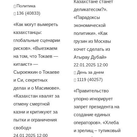
Казахстане станет
Политика
деликатесом?».
136 (40833)
«Парадоксы
«Как могут вымереть
экономической
казахстанцы:
политики». «Как
глобальные сценарии
грузин из Москвы
рисков». «Выезжаем
хочет сделать из
на том, что Токаев —
Атырау Дубай»
китаист» —
22.01.2025 12:00
Сыроежкин о Токаеве
День за днем
1119 (40257)
и Си, секретных
делах и о Масимове».
«Правительство
«Казахстан хвалят за
упорно игнорирует
отмену смертной
запрет президента на
казни и критикуют за
создание единых
пытки и ограничения
операторов». «Хлеба
свобод»
и зрелищ – тупиковый
24.01.2025 12:00