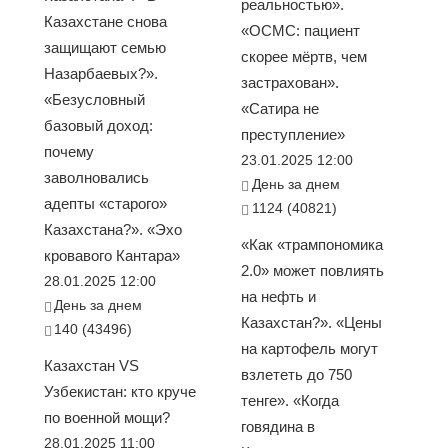
реальностью».
Казахстане снова
«ОСМС: пациент
защищают семью
скорее мёртв, чем
Назарбаевых?».
застрахован».
«Безусловный
«Сатира не
базовый доход:
преступление»
почему
23.01.2025 12:00
заволновались
День за днем
адепты «старого»
1124 (40821)
Казахстана?». «Эхо
«Как «трампономика
кровавого Кантара»
2.0» может повлиять
28.01.2025 12:00
на нефть и
День за днем
Казахстан?». «Цены
140 (43496)
на картофель могут
Казахстан VS
взлететь до 750
Узбекистан: кто круче
тенге». «Когда
по военной мощи?
говядина в
28.01.2025 11:00