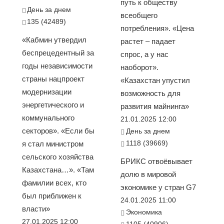
путь к обществу
День за днем
всеобщего
135 (42489)
потребления». «Цена
«Кабмин утвердил
растет – падает
беспрецедентный за
спрос, а у нас
годы независимости
наоборот».
страны нацпроект
«Казахстан упустил
модернизации
возможность для
энергетического и
развития майнинга»
коммунального
21.01.2025 12:00
секторов». «Если бы
День за днем
1118 (39669)
я стал министром
сельского хозяйства
БРИКС отвоёвывает
Казахстана…». «Там
долю в мировой
фамилии всех, кто
экономике у стран G7
был приближен к
24.01.2025 11:00
власти»
Экономика
27.01.2025 12:00
1105 (40906)