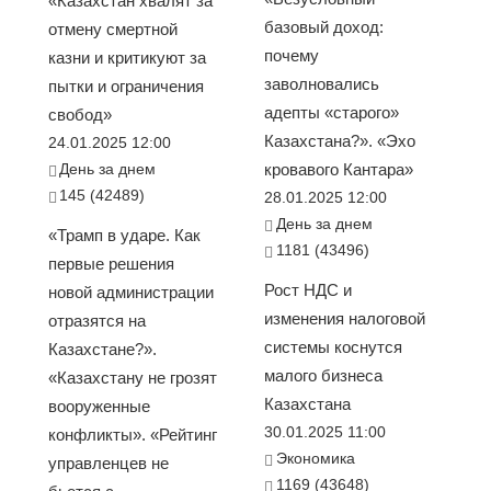
«Казахстан хвалят за
базовый доход:
отмену смертной
почему
казни и критикуют за
заволновались
пытки и ограничения
адепты «старого»
свобод»
Казахстана?». «Эхо
24.01.2025 12:00
День за днем
кровавого Кантара»
145 (42489)
28.01.2025 12:00
День за днем
«Трамп в ударе. Как
1181 (43496)
первые решения
Рост НДС и
новой администрации
изменения налоговой
отразятся на
системы коснутся
Казахстане?».
малого бизнеса
«Казахстану не грозят
Казахстана
вооруженные
30.01.2025 11:00
конфликты». «Рейтинг
Экономика
управленцев не
1169 (43648)