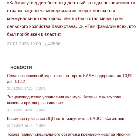
«Кабмин утвердил беспрецедентный за годы независимости
страны нацпроект модернизации энергетического и
коммунального секторов». «Если бы я стал министром
сельского хозяйства Казахстана…». «Там фамилии всех, кто
был приближен к власти»
27.01.2025 12:00
40536
НОВОСТИ
Средневзвешенный курс тенге на торгах KASE подорожал на Т0,99
до Т518,2
31.01.2025 17:25
1575
Экс-руководителю управления культуры Астаны Мажагулову
вынесли приговор за хищение
31.01.2025 16:54
1642
Взаимное признание ЭЦП хотят запустить в ЕАЭС – Сагинтаев
31.01.2025 16:42
1590
Токаев принял специального советника премьер-министра Японии