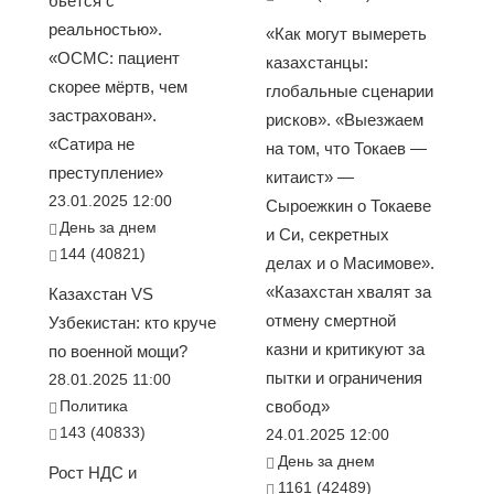
бьется с
реальностью».
«Как могут вымереть
«ОСМС: пациент
казахстанцы:
скорее мёртв, чем
глобальные сценарии
застрахован».
рисков». «Выезжаем
«Сатира не
на том, что Токаев —
преступление»
китаист» —
23.01.2025 12:00
Сыроежкин о Токаеве
День за днем
и Си, секретных
144 (40821)
делах и о Масимове».
«Казахстан хвалят за
Казахстан VS
отмену смертной
Узбекистан: кто круче
казни и критикуют за
по военной мощи?
пытки и ограничения
28.01.2025 11:00
Политика
свобод»
143 (40833)
24.01.2025 12:00
День за днем
Рост НДС и
1161 (42489)