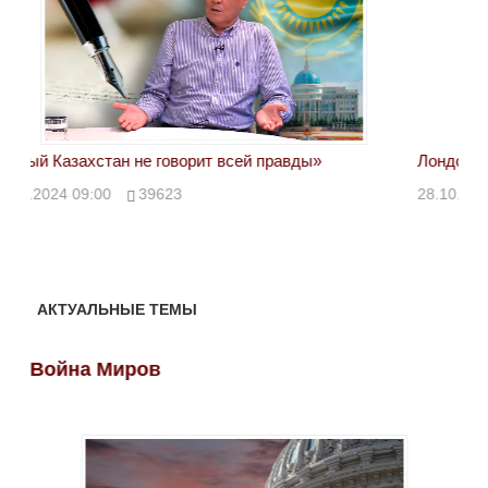
Лондон может предать Вашингтон
Эле
28.10.2024 13:30
43112
24.
АКТУАЛЬНЫЕ ТЕМЫ
Война Миров
Во