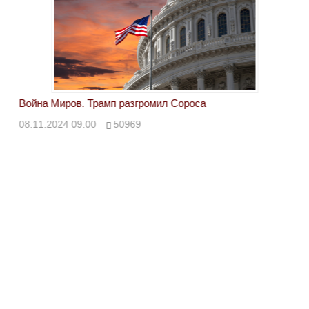
Война Миров. Трамп разгромил Сороса
Вой
08.11.2024 09:00
50969
08.