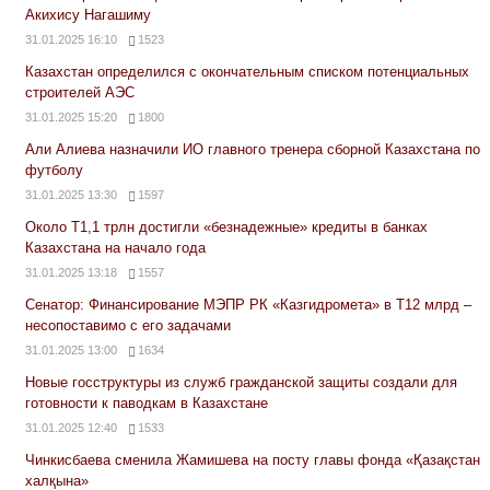
Акихису Нагашиму
31.01.2025 16:10
1523
Казахстан определился с окончательным списком потенциальных
строителей АЭС
31.01.2025 15:20
1800
Али Алиева назначили ИО главного тренера сборной Казахстана по
футболу
31.01.2025 13:30
1597
Около Т1,1 трлн достигли «безнадежные» кредиты в банках
Казахстана на начало года
31.01.2025 13:18
1557
Сенатор: Финансирование МЭПР РК «Казгидромета» в Т12 млрд –
несопоставимо с его задачами
31.01.2025 13:00
1634
Новые госструктуры из служб гражданской защиты создали для
готовности к паводкам в Казахстане
31.01.2025 12:40
1533
Чинкисбаева сменила Жамишева на посту главы фонда «Қазақстан
халқына»