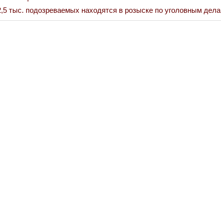
,5 тыс. подозреваемых находятся в розыске по уголовным дела
Война Миров.
Сороса
08.11.2024 09: