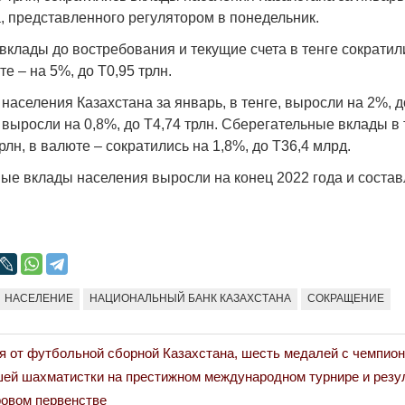
Народ выбрал свет
Странная заб
а, представленного регулятором в понедельник.
Дарига не ждё
17.10.2024 17:00
29972
 вклады до востребования и текущие счета в тенге сократил
Авиакомпании
те – на 5%, до Т0,95 трлн.
мошенниками
аселения Казахстана за январь, в тенге, выросли на 2%, до
30.10.2024 14:
выросли на 0,8%, до Т4,74 трлн. Сберегательные вклады в
трлн, в валюте – сократились на 1,8%, до Т36,4 млрд.
ые вклады населения выросли на конец 2022 года и состав
Война Мир
НАСЕЛЕНИЕ
НАЦИОНАЛЬНЫЙ БАНК КАЗАХСТАНА
СОКРАЩЕНИЕ
я от футбольной сборной Казахстана, шесть медалей с чемпион
шей шахматистки на престижном международном турнире и резу
ровом первенстве