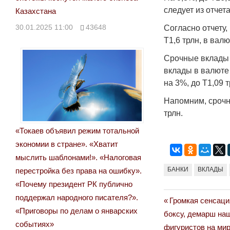
следует из отчет
Казахстана
30.01.2025 11:00
43648
Согласно отчету,
Т1,6 трлн, в валю
Срочные вклады н
вклады в валюте 
на 3%, до Т1,09 
Напомним, срочн
трлн.
«Токаев объявил режим тотальной
экономии в стране». «Хватит
мыслить шаблонами!». «Налоговая
БАНКИ
ВКЛАДЫ
перестройка без права на ошибку».
«Почему президент РК публично
поддержал народного писателя?».
Previous
Громкая сенсаци
Навигация
«Приговоры по делам о январских
Post:
боксу, демарш на
по
событиях»
фигуристов на ми