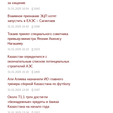
за хищение
31.01.2025 16:54
1642
Взаимное признание ЭЦП хотят
запустить в ЕАЭС – Сагинтаев
31.01.2025 16:42
1590
Токаев принял специального советника
премьер-министра Японии Акихису
Нагашиму
31.01.2025 16:10
1523
Казахстан определился с
окончательным списком потенциальных
строителей АЭС
31.01.2025 15:20
1800
Али Алиева назначили ИО главного
тренера сборной Казахстана по футболу
31.01.2025 13:30
1597
Около Т1,1 трлн достигли
«безнадежные» кредиты в банках
Казахстана на начало года
31.01.2025 13:18
1557