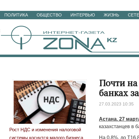
Перейти
ПОЛИТИКА
ОБЩЕСТВО
ИНТЕРВЬЮ
ЖИЗНЬ
СЕТ
к
материалам
Почти на
банках з
27.03.2023 10:35
Астана. 27 мар
казахстанцев в б
Рост НДС и изменения налоговой
На 0,8%, до Т16,
системы коснутся малого бизнеса