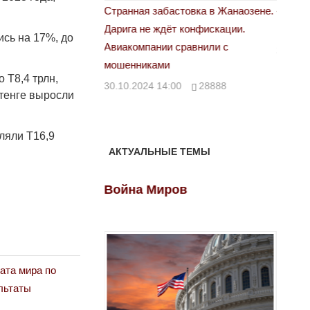
астовка в Жанаозене.
«Новый Казахстан не говорит всей
Лондон
т конфискации.
правды»
28.10.
ись на 17%, до
 сравнили с
29.10.2024 09:00
39623
 Т8,4 трлн,
00
28888
 тенге выросли
ляли Т16,9
АКТУАЛЬНЫЕ ТЕМЫ
ов
Война Миров
Войн
ата мира по
льтаты