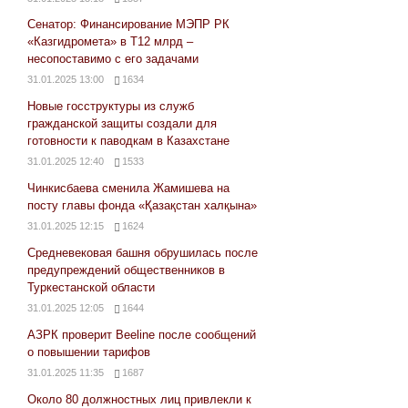
Сенатор: Финансирование МЭПР РК
«Казгидромета» в Т12 млрд –
несопоставимо с его задачами
31.01.2025 13:00
1634
Новые госструктуры из служб
гражданской защиты создали для
готовности к паводкам в Казахстане
31.01.2025 12:40
1533
Чинкисбаева сменила Жамишева на
посту главы фонда «Қазақстан халқына»
31.01.2025 12:15
1624
Средневековая башня обрушилась после
предупреждений общественников в
Туркестанской области
31.01.2025 12:05
1644
АЗРК проверит Beeline после сообщений
о повышении тарифов
31.01.2025 11:35
1687
Около 80 должностных лиц привлекли к