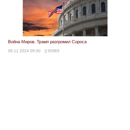
Война Миров. Трамп разгромил Сороса
Вой
08.11.2024 09:00
50969
08.