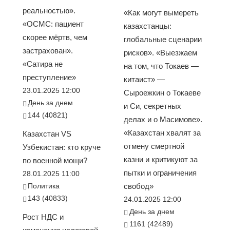
реальностью».
«Как могут вымереть
«ОСМС: пациент
казахстанцы:
скорее мёртв, чем
глобальные сценарии
застрахован».
рисков». «Выезжаем
«Сатира не
на том, что Токаев —
преступление»
китаист» —
23.01.2025 12:00
Сыроежкин о Токаеве
День за днем
и Си, секретных
144 (40821)
делах и о Масимове».
«Казахстан хвалят за
Казахстан VS
отмену смертной
Узбекистан: кто круче
казни и критикуют за
по военной мощи?
пытки и ограничения
28.01.2025 11:00
Политика
свобод»
143 (40833)
24.01.2025 12:00
День за днем
Рост НДС и
1161 (42489)