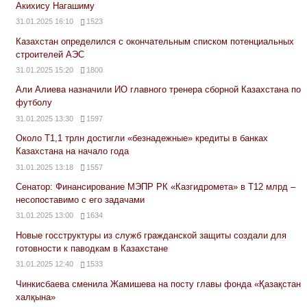
Акихису Нагашиму
31.01.2025 16:10
1523
Казахстан определился с окончательным списком потенциальных
строителей АЭС
31.01.2025 15:20
1800
Али Алиева назначили ИО главного тренера сборной Казахстана по
футболу
31.01.2025 13:30
1597
Около Т1,1 трлн достигли «безнадежные» кредиты в банках
Казахстана на начало года
31.01.2025 13:18
1557
Сенатор: Финансирование МЭПР РК «Казгидромета» в Т12 млрд –
несопоставимо с его задачами
31.01.2025 13:00
1634
Новые госструктуры из служб гражданской защиты создали для
готовности к паводкам в Казахстане
31.01.2025 12:40
1533
Чинкисбаева сменила Жамишева на посту главы фонда «Қазақстан
халқына»