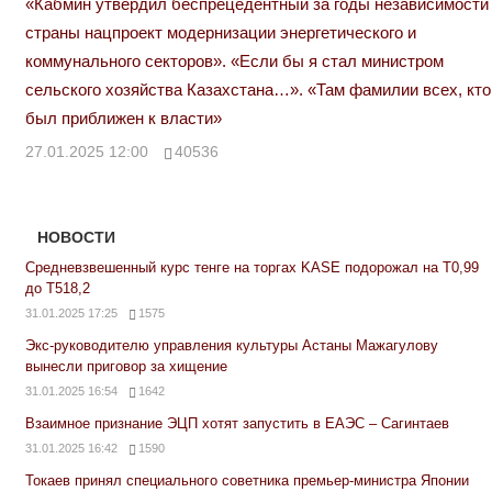
«Кабмин утвердил беспрецедентный за годы независимости
страны нацпроект модернизации энергетического и
коммунального секторов». «Если бы я стал министром
сельского хозяйства Казахстана…». «Там фамилии всех, кто
был приближен к власти»
27.01.2025 12:00
40536
НОВОСТИ
Средневзвешенный курс тенге на торгах KASE подорожал на Т0,99
до Т518,2
31.01.2025 17:25
1575
Экс-руководителю управления культуры Астаны Мажагулову
вынесли приговор за хищение
31.01.2025 16:54
1642
Взаимное признание ЭЦП хотят запустить в ЕАЭС – Сагинтаев
31.01.2025 16:42
1590
Токаев принял специального советника премьер-министра Японии