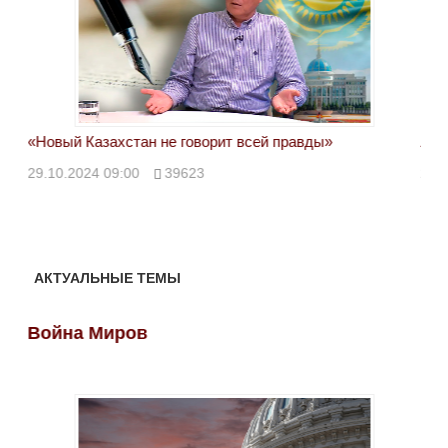
«Новый Казахстан не говорит всей правды»
Лон
ми
29.10.2024 09:00
39623
28.
АКТУАЛЬНЫЕ ТЕМЫ
Война Миров
Во