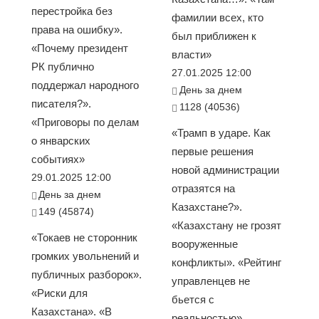
перестройка без
фамилии всех, кто
права на ошибку».
был приближен к
«Почему президент
власти»
РК публично
27.01.2025 12:00
поддержал народного
День за днем
писателя?».
1128 (40536)
«Приговоры по делам
«Трамп в ударе. Как
о январских
первые решения
событиях»
новой администрации
29.01.2025 12:00
отразятся на
День за днем
Казахстане?».
149 (45874)
«Казахстану не грозят
«Токаев не сторонник
вооруженные
громких увольнений и
конфликты». «Рейтинг
публичных разборок».
управленцев не
«Риски для
бьется с
Казахстана». «В
реальностью».