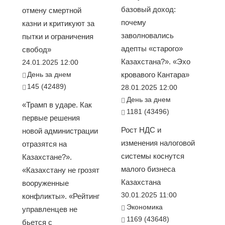
базовый доход:
отмену смертной
почему
казни и критикуют за
заволновались
пытки и ограничения
адепты «старого»
свобод»
Казахстана?». «Эхо
24.01.2025 12:00
День за днем
кровавого Кантара»
145 (42489)
28.01.2025 12:00
День за днем
«Трамп в ударе. Как
1181 (43496)
первые решения
Рост НДС и
новой администрации
изменения налоговой
отразятся на
системы коснутся
Казахстане?».
малого бизнеса
«Казахстану не грозят
Казахстана
вооруженные
30.01.2025 11:00
конфликты». «Рейтинг
Экономика
управленцев не
1169 (43648)
бьется с