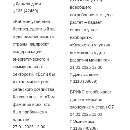
День за днем
всеобщего
135 (42489)
потребления». «Цена
«Кабмин утвердил
растет – падает
беспрецедентный за
спрос, а у нас
годы независимости
наоборот».
страны нацпроект
«Казахстан упустил
модернизации
возможность для
энергетического и
развития майнинга»
коммунального
21.01.2025 12:00
секторов». «Если бы
День за днем
1118 (39669)
я стал министром
сельского хозяйства
БРИКС отвоёвывает
Казахстана…». «Там
долю в мировой
фамилии всех, кто
экономике у стран G7
был приближен к
24.01.2025 11:00
власти»
Экономика
27.01.2025 12:00
1105 (40906)