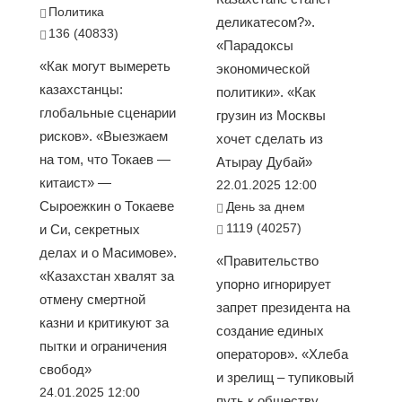
Политика
деликатесом?».
136 (40833)
«Парадоксы
«Как могут вымереть
экономической
казахстанцы:
политики». «Как
глобальные сценарии
грузин из Москвы
рисков». «Выезжаем
хочет сделать из
на том, что Токаев —
Атырау Дубай»
китаист» —
22.01.2025 12:00
Сыроежкин о Токаеве
День за днем
1119 (40257)
и Си, секретных
делах и о Масимове».
«Правительство
«Казахстан хвалят за
упорно игнорирует
отмену смертной
запрет президента на
казни и критикуют за
создание единых
пытки и ограничения
операторов». «Хлеба
свобод»
и зрелищ – тупиковый
24.01.2025 12:00
путь к обществу