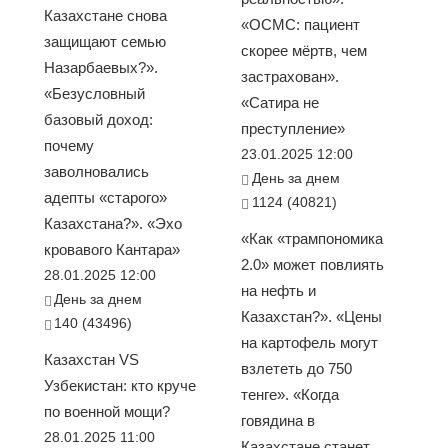
Казахстане снова
«ОСМС: пациент
защищают семью
скорее мёртв, чем
Назарбаевых?».
застрахован».
«Безусловный
«Сатира не
базовый доход:
преступление»
почему
23.01.2025 12:00
заволновались
День за днем
адепты «старого»
1124 (40821)
Казахстана?». «Эхо
«Как «трампономика
кровавого Кантара»
2.0» может повлиять
28.01.2025 12:00
на нефть и
День за днем
Казахстан?». «Цены
140 (43496)
на картофель могут
Казахстан VS
взлететь до 750
Узбекистан: кто круче
тенге». «Когда
по военной мощи?
говядина в
28.01.2025 11:00
Казахстане станет