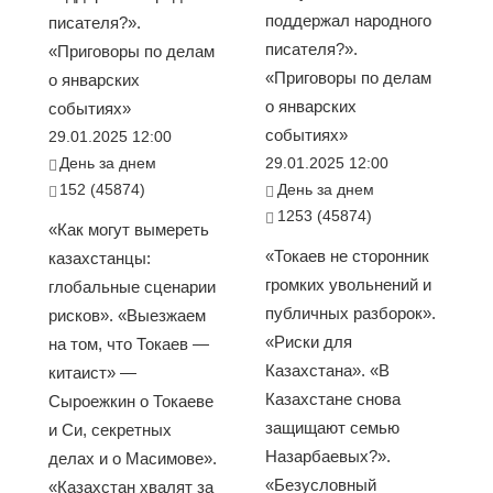
поддержал народного
писателя?».
писателя?».
«Приговоры по делам
«Приговоры по делам
о январских
о январских
событиях»
событиях»
29.01.2025 12:00
День за днем
29.01.2025 12:00
152 (45874)
День за днем
1253 (45874)
«Как могут вымереть
«Токаев не сторонник
казахстанцы:
громких увольнений и
глобальные сценарии
публичных разборок».
рисков». «Выезжаем
«Риски для
на том, что Токаев —
Казахстана». «В
китаист» —
Казахстане снова
Сыроежкин о Токаеве
защищают семью
и Си, секретных
Назарбаевых?».
делах и о Масимове».
«Безусловный
«Казахстан хвалят за