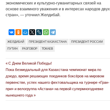
экономических и культурно-гуманитарных связей на
основе взаимного уважения и в интересах народов двух
стран», — уточнил Желдибай.
ЖЕЛДИБАЙ
ПРЕЗИДЕНТ КАЗАХСТАНА
ПРЕЗИДЕНТ РОССИИ
ПУТИН
РАЗГОВОР
ТОКАЕВ
Previous
С Днем Великой Победы!
Навигация
Next
Post:
Пока безмедальный для Казахстана чемпионат мира по
по
Post:
дзюдо, время решающих поединков боксёров на мировом
первенстве, успех нашего фехтовальщика на турнире «Гран-
записям
при» и велогруппа «Астана» на первой супермногодневке
нынешнего года