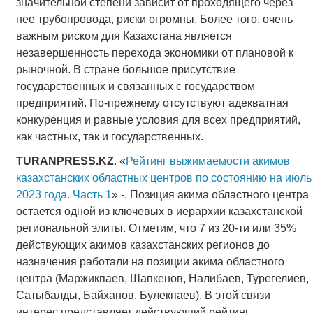
значительной степени зависит от проходящего через
нее трубопровода, риски огромны. Более того, очень
важным риском для Казахстана является
незавершенность перехода экономики от плановой к
рыночной. В стране большое присутствие
государственных и связанных с государством
предприятий. По-прежнему отсутствуют адекватная
конкуренция и равные условия для всех предприятий,
как частных, так и государственных.
TURANPRESS
.
KZ
. «
Рейтинг выжимаемости акимов
казахстанских областных центров по состоянию на июль
2023 года. Часть 1
» -. Позиция акима областного центра
остается одной из ключевых в иерархии казахстанской
региональной элиты. Отметим, что 7 из 20-ти или 35%
действующих акимов казахстанских регионов до
назначения работали на позиции акима областного
центра (Маржикпаев, Шапкенов, Налибаев, Турегелиев,
Сатыбалды, Байханов, Булекпаев). В этой связи
интерес представляет действующий рейтинг