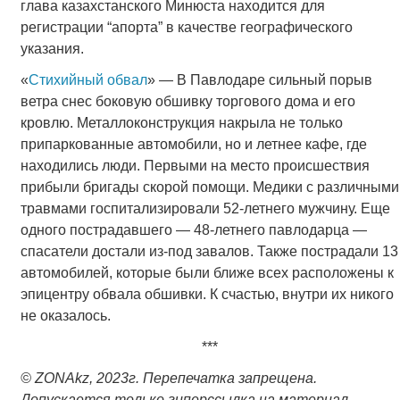
глава казахстанского Минюста находится для
регистрации “апорта” в качестве географического
указания.
«
Стихийный обвал
» — В Павлодаре сильный порыв
ветра снес боковую обшивку торгового дома и его
кровлю. Металлоконструкция накрыла не только
припаркованные автомобили, но и летнее кафе, где
находились люди. Первыми на место происшествия
прибыли бригады скорой помощи. Медики с различными
травмами госпитализировали 52-летнего мужчину. Еще
одного пострадавшего — 48-летнего павлодарца —
спасатели достали из-под завалов. Также пострадали 13
автомобилей, которые были ближе всех расположены к
эпицентру обвала обшивки. К счастью, внутри их никого
не оказалось.
***
©
ZONAkz
, 2023г. Перепечатка запрещена.
Допускается только гиперссылка на материал.