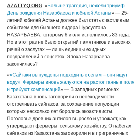
AZATTYQ
.
ORG
. «
Больше трагедия, нежели триумф.
День рождения Назарбаева и юбилей Астаны
» — 25-
летний юбилей Астаны должен был стать счастливым
событием для бывшего лидера Нурсултана
НАЗАРБАЕВА, которому 6 июля исполнилось 83 года.
Но в этот раз не было открытий памятников и высоких
речей о заслугах — лишь единицы ехидных
поздравлений в соцсетях. Эпоха Назарбаева
закончилась?
«
«Сайгаки вынуждены подходить к селам – они ищут
воду». Фермеры вновь жалуются на растоптанные поля
и требуют компенсаций
» — В западных регионах
Казахстана вновь заговорили о необходимости
отстреливать сайгаков, за сохранение популяции
которых несколько лет боролись экоактивисты.
Поголовье древних антилоп выросло и угрожает, как
утверждают фермеры, сельскому хозяйству. О набегах
сайгаков из Казахстана заговорили и в приграничных