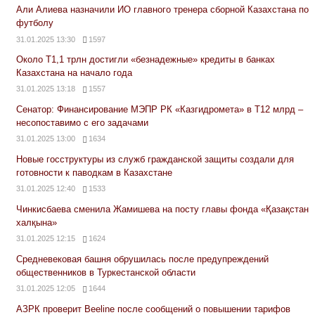
Али Алиева назначили ИО главного тренера сборной Казахстана по
футболу
31.01.2025 13:30
1597
Около Т1,1 трлн достигли «безнадежные» кредиты в банках
Казахстана на начало года
31.01.2025 13:18
1557
Сенатор: Финансирование МЭПР РК «Казгидромета» в Т12 млрд –
несопоставимо с его задачами
31.01.2025 13:00
1634
Новые госструктуры из служб гражданской защиты создали для
готовности к паводкам в Казахстане
31.01.2025 12:40
1533
Чинкисбаева сменила Жамишева на посту главы фонда «Қазақстан
халқына»
31.01.2025 12:15
1624
Средневековая башня обрушилась после предупреждений
общественников в Туркестанской области
31.01.2025 12:05
1644
АЗРК проверит Beeline после сообщений о повышении тарифов