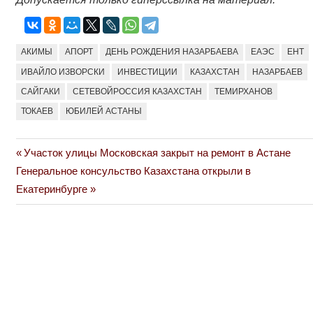
АКИМЫ
АПОРТ
ДЕНЬ РОЖДЕНИЯ НАЗАРБАЕВА
ЕАЭС
ЕНТ
ИВАЙЛО ИЗВОРСКИ
ИНВЕСТИЦИИ
КАЗАХСТАН
НАЗАРБАЕВ
САЙГАКИ
СЕТЕВОЙРОССИЯ КАЗАХСТАН
ТЕМИРХАНОВ
ТОКАЕВ
ЮБИЛЕЙ АСТАНЫ
Previous
Участок улицы Московская закрыт на ремонт в Астане
Навигация
Next
Post:
Генеральное консульство Казахстана открыли в
по
Post:
Екатеринбурге
записям