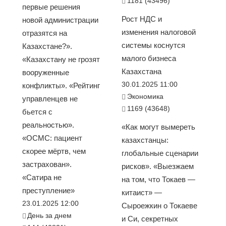
1181 (43496)
первые решения
Рост НДС и
новой администрации
изменения налоговой
отразятся на
системы коснутся
Казахстане?».
малого бизнеса
«Казахстану не грозят
Казахстана
вооруженные
30.01.2025 11:00
конфликты». «Рейтинг
Экономика
управленцев не
1169 (43648)
бьется с
реальностью».
«Как могут вымереть
«ОСМС: пациент
казахстанцы:
скорее мёртв, чем
глобальные сценарии
застрахован».
рисков». «Выезжаем
«Сатира не
на том, что Токаев —
преступление»
китаист» —
23.01.2025 12:00
Сыроежкин о Токаеве
День за днем
и Си, секретных