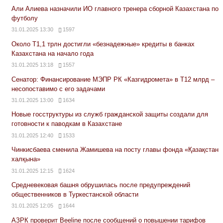
Али Алиева назначили ИО главного тренера сборной Казахстана по
футболу
31.01.2025 13:30
1597
Около Т1,1 трлн достигли «безнадежные» кредиты в банках
Казахстана на начало года
31.01.2025 13:18
1557
Сенатор: Финансирование МЭПР РК «Казгидромета» в Т12 млрд –
несопоставимо с его задачами
31.01.2025 13:00
1634
Новые госструктуры из служб гражданской защиты создали для
готовности к паводкам в Казахстане
31.01.2025 12:40
1533
Чинкисбаева сменила Жамишева на посту главы фонда «Қазақстан
халқына»
31.01.2025 12:15
1624
Средневековая башня обрушилась после предупреждений
общественников в Туркестанской области
31.01.2025 12:05
1644
АЗРК проверит Beeline после сообщений о повышении тарифов