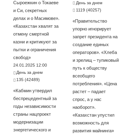
Сыроежкин о Токаеве
День за днем
1119 (40257)
и Си, секретных
делах и о Масимове».
«Правительство
«Казахстан хвалят за
упорно игнорирует
отмену смертной
запрет президента на
казни и критикуют за
создание единых
пытки и ограничения
операторов». «Хлеба
свобод»
и зрелищ – тупиковый
24.01.2025 12:00
путь к обществу
День за днем
всеобщего
135 (42489)
потребления». «Цена
«Кабмин утвердил
растет – падает
беспрецедентный за
спрос, а у нас
годы независимости
наоборот».
страны нацпроект
«Казахстан упустил
модернизации
возможность для
энергетического и
развития майнинга»