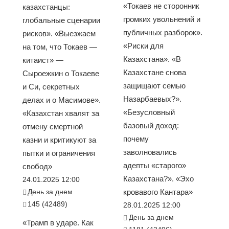
«Токаев не сторонник
казахстанцы:
громких увольнений и
глобальные сценарии
публичных разборок».
рисков». «Выезжаем
«Риски для
на том, что Токаев —
Казахстана». «В
китаист» —
Казахстане снова
Сыроежкин о Токаеве
защищают семью
и Си, секретных
Назарбаевых?».
делах и о Масимове».
«Безусловный
«Казахстан хвалят за
базовый доход:
отмену смертной
почему
казни и критикуют за
заволновались
пытки и ограничения
адепты «старого»
свобод»
Казахстана?». «Эхо
24.01.2025 12:00
День за днем
кровавого Кантара»
145 (42489)
28.01.2025 12:00
День за днем
«Трамп в ударе. Как