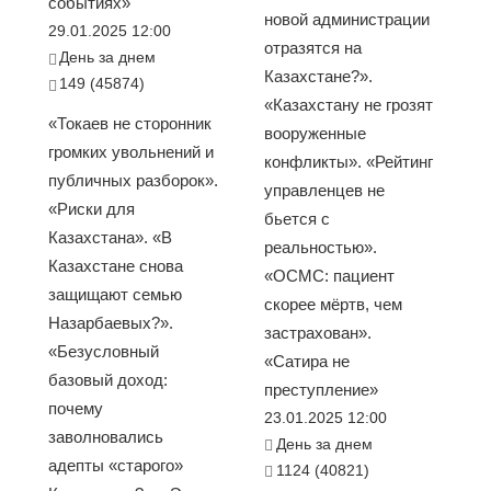
событиях»
новой администрации
29.01.2025 12:00
отразятся на
День за днем
Казахстане?».
149 (45874)
«Казахстану не грозят
«Токаев не сторонник
вооруженные
громких увольнений и
конфликты». «Рейтинг
публичных разборок».
управленцев не
«Риски для
бьется с
Казахстана». «В
реальностью».
Казахстане снова
«ОСМС: пациент
защищают семью
скорее мёртв, чем
Назарбаевых?».
застрахован».
«Безусловный
«Сатира не
базовый доход:
преступление»
почему
23.01.2025 12:00
заволновались
День за днем
адепты «старого»
1124 (40821)