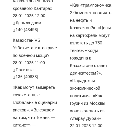
Казахстана?». «Эхо
«Как «трампономика
кровавого Кантара»
2.0» может повлиять
28.01.2025 12:00
на нефть и
День за днем
Казахстан?». «Цены
140 (43496)
на картофель могут
Казахстан VS
взлететь до 750
Узбекистан: кто круче
тенге». «Когда
по военной мощи?
говядина в
28.01.2025 11:00
Казахстане станет
Политика
деликатесом?».
136 (40833)
«Парадоксы
«Как могут вымереть
экономической
казахстанцы:
политики». «Как
глобальные сценарии
грузин из Москвы
рисков». «Выезжаем
хочет сделать из
на том, что Токаев —
Атырау Дубай»
китаист» —
22.01.2025 12:00