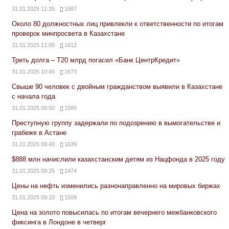
31.01.2025 11:35
1687
Около 80 должностных лиц привлекли к ответственности по итогам
проверок минпросвета в Казахстане
31.01.2025 11:00
1612
Треть долга – Т20 млрд погасил «Банк ЦентрКредит»
31.01.2025 10:45
1673
Свыше 90 человек с двойным гражданством выявили в Казахстане
с начала года
31.01.2025 09:50
1585
Преступную группу задержали по подозрению в вымогательстве и
грабеже в Астане
31.01.2025 09:40
1639
$888 млн начислили казахстанским детям из Нацфонда в 2025 году
31.01.2025 09:25
1474
Цены на нефть изменились разнонаправленно на мировых биржах
31.01.2025 09:10
1509
Цена на золото повысилась по итогам вечернего межбанковского
фиксинга в Лондоне в четверг