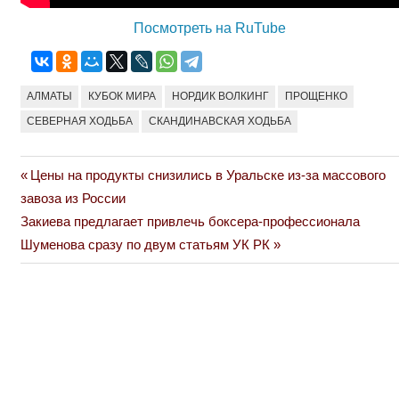
Посмотреть на RuTube
АЛМАТЫ
КУБОК МИРА
НОРДИК ВОЛКИНГ
ПРОЩЕНКО
СЕВЕРНАЯ ХОДЬБА
СКАНДИНАВСКАЯ ХОДЬБА
Previous
Цены на продукты снизились в Уральске из-за массового
Навигация
Post:
завоза из России
по
Next
Закиева предлагает привлечь боксера-профессионала
Post:
Шуменова сразу по двум статьям УК РК
записям