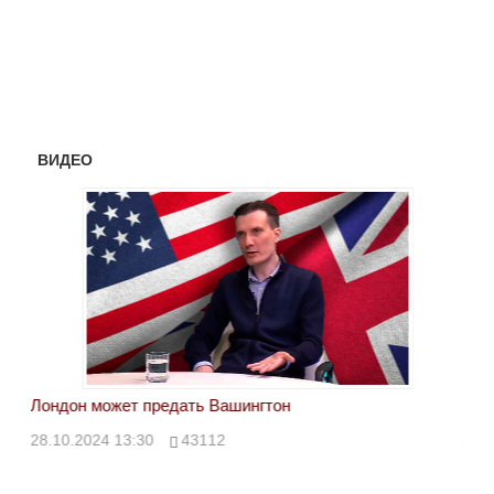
ВИДЕО
Лондон может предать Вашингтон
Эле
28.10.2024 13:30
43112
24.