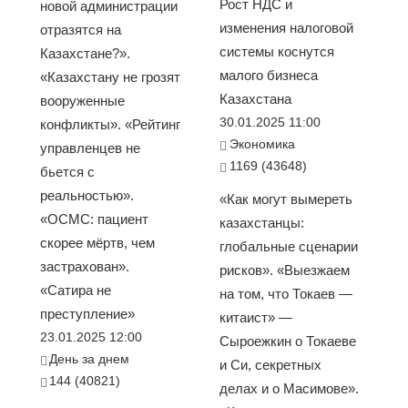
Рост НДС и
новой администрации
изменения налоговой
отразятся на
системы коснутся
Казахстане?».
малого бизнеса
«Казахстану не грозят
Казахстана
вооруженные
30.01.2025 11:00
конфликты». «Рейтинг
Экономика
управленцев не
1169 (43648)
бьется с
реальностью».
«Как могут вымереть
«ОСМС: пациент
казахстанцы:
скорее мёртв, чем
глобальные сценарии
застрахован».
рисков». «Выезжаем
«Сатира не
на том, что Токаев —
преступление»
китаист» —
23.01.2025 12:00
Сыроежкин о Токаеве
День за днем
и Си, секретных
144 (40821)
делах и о Масимове».