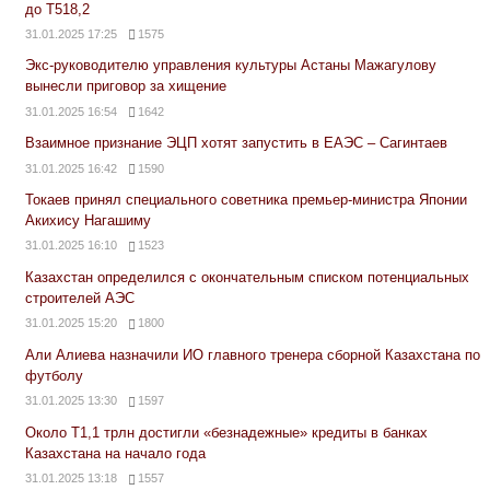
до Т518,2
31.01.2025 17:25
1575
Экс-руководителю управления культуры Астаны Мажагулову
вынесли приговор за хищение
31.01.2025 16:54
1642
Взаимное признание ЭЦП хотят запустить в ЕАЭС – Сагинтаев
31.01.2025 16:42
1590
Токаев принял специального советника премьер-министра Японии
Акихису Нагашиму
31.01.2025 16:10
1523
Казахстан определился с окончательным списком потенциальных
строителей АЭС
31.01.2025 15:20
1800
Али Алиева назначили ИО главного тренера сборной Казахстана по
футболу
31.01.2025 13:30
1597
Около Т1,1 трлн достигли «безнадежные» кредиты в банках
Казахстана на начало года
31.01.2025 13:18
1557