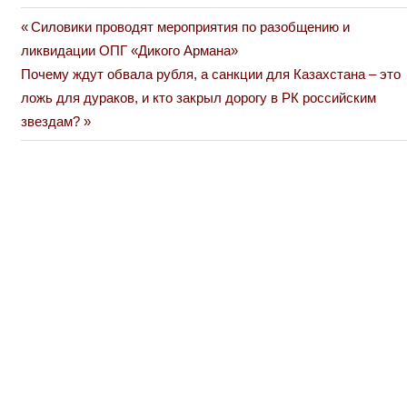
Previous
Силовики проводят мероприятия по разобщению и
Навигация
Post:
ликвидации ОПГ «Дикого Армана»
по
Next
Почему ждут обвала рубля, а санкции для Казахстана – это
Post:
ложь для дураков, и кто закрыл дорогу в РК российским
записям
звездам?