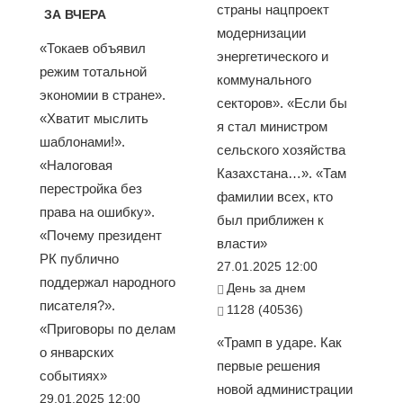
страны нацпроект
ЗА ВЧЕРА
модернизации
«Токаев объявил
энергетического и
режим тотальной
коммунального
экономии в стране».
секторов». «Если бы
«Хватит мыслить
я стал министром
шаблонами!».
сельского хозяйства
«Налоговая
Казахстана…». «Там
перестройка без
фамилии всех, кто
права на ошибку».
был приближен к
«Почему президент
власти»
РК публично
27.01.2025 12:00
поддержал народного
День за днем
писателя?».
1128 (40536)
«Приговоры по делам
«Трамп в ударе. Как
о январских
первые решения
событиях»
новой администрации
29.01.2025 12:00