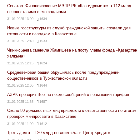
Сенатор: Финансирование МЭПР РК «Казгидромета» в Т12 млрд –
несопоставимо с его задачами
31.01.2025 13:00
1634
Новые госструктуры из служб гражданской защиты создали для
готовности к паводкам в Казахстане
31.01.2025 12:40
1533
Чинкисбаева сменила Жамишева на посту главы фонда «Қазақстан
халқына»
31.01.2025 12:15
1624
Средневековая башня обрушилась после предупреждений
общественников в Туркестанской области
31.01.2025 12:05
1644
АЗРК проверит Beeline после сообщений о повышении тарифов
31.01.2025 11:35
1687
Около 80 должностных лиц привлекли к ответственности по итогам
проверок минпросвета в Казахстане
31.01.2025 11:00
1612
Треть долга – Т20 млрд погасил «Банк ЦентрКредит»
31.01.2025 10:45
1673