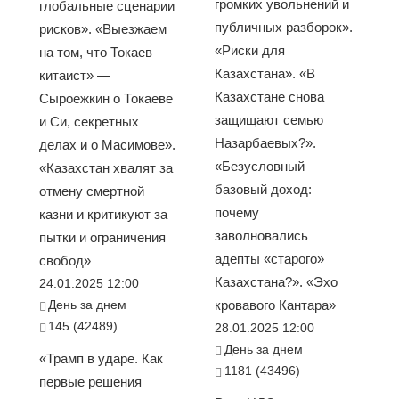
громких увольнений и
глобальные сценарии
публичных разборок».
рисков». «Выезжаем
«Риски для
на том, что Токаев —
Казахстана». «В
китаист» —
Казахстане снова
Сыроежкин о Токаеве
защищают семью
и Си, секретных
Назарбаевых?».
делах и о Масимове».
«Безусловный
«Казахстан хвалят за
базовый доход:
отмену смертной
почему
казни и критикуют за
заволновались
пытки и ограничения
адепты «старого»
свобод»
Казахстана?». «Эхо
24.01.2025 12:00
День за днем
кровавого Кантара»
145 (42489)
28.01.2025 12:00
День за днем
«Трамп в ударе. Как
1181 (43496)
первые решения