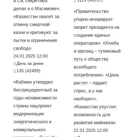
и Си, секретных
делах и о Масимове».
«Правительство
«Казахстан хвалят за
упорно игнорирует
отмену смертной
запрет президента на
казни и критикуют за
создание единых
пытки и ограничения
операторов». «Хлеба
свобод»
и зрелищ – тупиковый
24.01.2025 12:00
путь к обществу
День за днем
всеобщего
135 (42489)
потребления». «Цена
«Кабмин утвердил
растет – падает
беспрецедентный за
спрос, а у нас
годы независимости
наоборот».
страны нацпроект
«Казахстан упустил
модернизации
возможность для
энергетического и
развития майнинга»
коммунального
21.01.2025 12:00