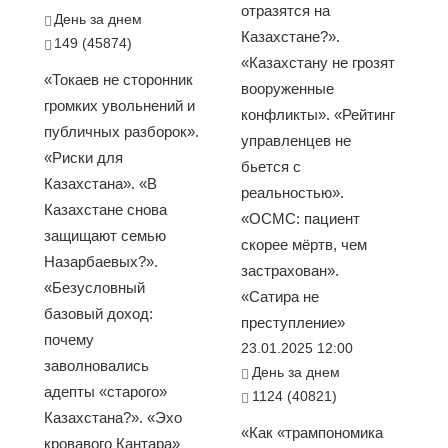
отразятся на
День за днем
Казахстане?».
149 (45874)
«Казахстану не грозят
«Токаев не сторонник
вооруженные
громких увольнений и
конфликты». «Рейтинг
публичных разборок».
управленцев не
«Риски для
бьется с
Казахстана». «В
реальностью».
Казахстане снова
«ОСМС: пациент
защищают семью
скорее мёртв, чем
Назарбаевых?».
застрахован».
«Безусловный
«Сатира не
базовый доход:
преступление»
почему
23.01.2025 12:00
заволновались
День за днем
адепты «старого»
1124 (40821)
Казахстана?». «Эхо
«Как «трампономика
кровавого Кантара»