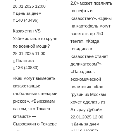
2.0» может повлиять
28.01.2025 12:00
на нефть и
День за днем
Казахстан?». «Цены
140 (43496)
на картофель могут
Казахстан VS
взлететь до 750
Узбекистан: кто круче
тенге». «Когда
по военной мощи?
говядина в
28.01.2025 11:00
Казахстане станет
Политика
деликатесом?».
136 (40833)
«Парадоксы
«Как могут вымереть
экономической
казахстанцы:
политики». «Как
глобальные сценарии
грузин из Москвы
рисков». «Выезжаем
хочет сделать из
на том, что Токаев —
Атырау Дубай»
китаист» —
22.01.2025 12:00
Сыроежкин о Токаеве
День за днем
1119 (40257)