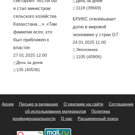
секторов». «Если бы
День за днем
1118 (39669)
я стал министром
сельского хозяйства
БРИКС отвоёвывает
Казахстана…». «Там
долю в мировой
фамилии всех, кто
экономике у стран G7
был приближен к
24.01.2025 11:00
власти»
Экономика
27.01.2025 12:00
1105 (40906)
День за днем
135 (40536)
Архив
Письмо в редакцию
О рекламе на сайте
Соглашение
об использовании материалов
Политика
конфиденциальности
О нас
Расширенный поиск