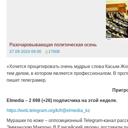
Разочаровывающая политическая осень
27.09.2024 09:00
17008
«Хочется процитировать очень мудрые слова Касым-Жом
тем делом, в котором является профессионалом. В про
пишет телеграмер.
Пригр
EImedia – 2 698 (+26) подписчика на этой неделе.
https://web.telegram.org/k/#@elmedia_kz
Мурашки по коже – оппозиционный Telegram-канал расс
Эммануэлю Макрону. В Елисейский дворец доставили пи