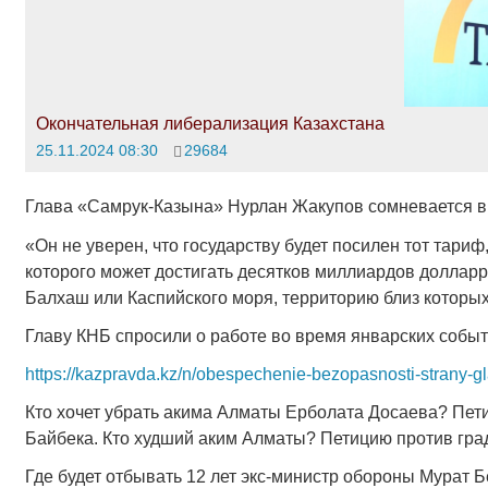
Окончательная либерализация Казахстана
25.11.2024 08:30
29684
Глава «Самрук-Казына» Нурлан Жакупов сомневается в 
«Он не уверен, что государству будет посилен тот тариф
которого может достигать десятков миллиардов долларро
Балхаш или Каспийского моря, территорию близ которы
Главу КНБ спросили о работе во время январских событ
https://kazpravda.kz/n/obespechenie-bezopasnosti-strany-gla
Кто хочет убрать акима Алматы Ерболата Досаева? Пет
Байбека. Кто худший аким Алматы? Петицию против град
Где будет отбывать 12 лет экс-министр обороны Мурат 