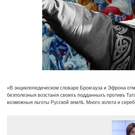
«В энциклопедическом словаре Брокгауза и Эфрона отм
безполезныя возстанія своихъ подданныхъ противъ Тат
возможныя льготы Русской землѣ. Много золота и сере