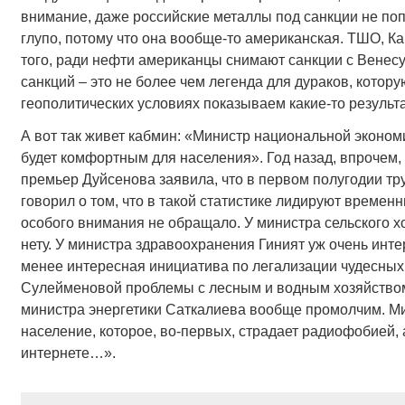
внимание, даже российские металлы под санкции не попа
глупо, потому что она вообще-то американская. ТШО, К
того, ради нефти американцы снимают санкции с Венесу
санкций – это не более чем легенда для дураков, котор
геополитических условиях показываем какие-то результа
А вот так живет кабмин: «Министр национальной эконом
будет комфортным для населения». Год назад, впрочем,
премьер Дуйсенова заявила, что в первом полугодии тр
говорил о том, что в такой статистике лидируют времен
особого внимания не обращало. У министра сельского хо
нету. У министра здравоохранения Гиният уж очень инт
менее интересная инициатива по легализации чудесных
Сулейменовой проблемы с лесным и водным хозяйством 
министра энергетики Саткалиева вообще промолчим. М
население, которое, во-первых, страдает радиофобией, 
интернете…».