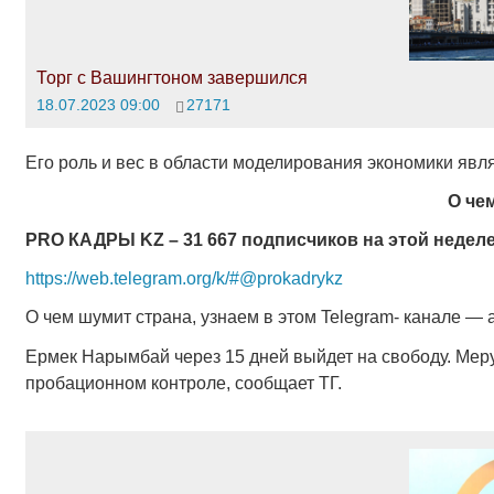
Торг с Вашингтоном завершился
18.07.2023 09:00
27171
Его роль и вес в области моделирования экономики яв
О че
PRO
КАДРЫ
KZ
– 31 667 подписчиков на этой неделе
https://web.telegram.org/k/#@prokadrykz
О чем шумит страна, узнаем в этом Telegram- канале — 
Ермек Нарымбай через 15 дней выйдет на свободу. Меру
пробационном контроле, сообщает ТГ.