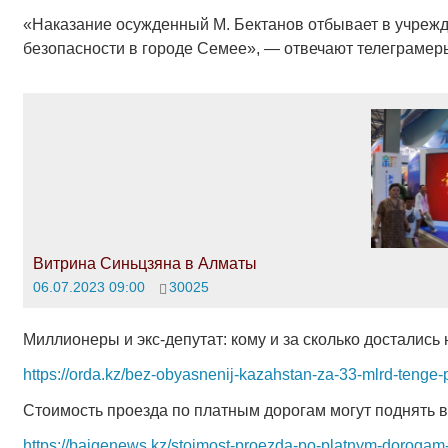
«Наказание осужденный М. Бектанов отбывает в учреж
безопасности в городе Семее», — отвечают телеграмер
Витрина Синьцзяна в Алматы
06.07.2023 09:00
30025
Миллионеры и экс-депутат: кому и за сколько досталис
https://orda.kz/bez-obyasnenij-kazahstan-za-33-mlrd-tenge
Стоимость проезда по платным дорогам могут поднять в
https://baigenews.kz/stoimost-proezda-po-platnym-doroga