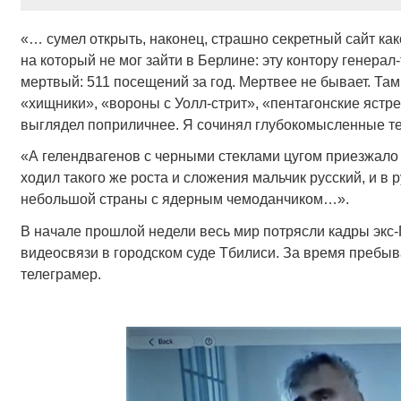
«… сумел открыть, наконец, страшно секретный сайт как
на который не мог зайти в Берлине: эту контору генерал
мертвый: 511 посещений за год. Мертвее не бывает. Там
«хищники», «вороны с Уолл-стрит», «пентагонские ястреб
выглядел поприличнее. Я сочинял глубокомысленные т
«А гелендвагенов с черными стеклами цугом приезжало с
ходил такого же роста и сложения мальчик русский, и в 
небольшой страны с ядерным чемоданчиком…».
В начале прошлой недели весь мир потрясли кадры экс
видеосвязи в городском суде Тбилиси. За время пребыв
телеграмер.