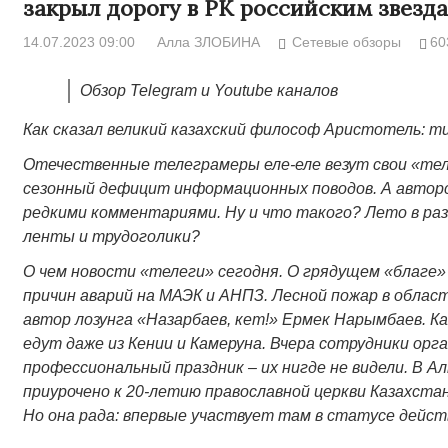
закрыл дорогу в РК российским звезд
14.07.2023 09:00
Алла ЗЛОБИНА
Сетевые обзоры
60
Обзор Telegram и Youtube каналов
Как сказал великий казахский философ Аристотель: 
Отечественные телеграмеры еле-еле везут свои «теле
сезонный дефицит информационных поводов. А автор
редкими комментариями. Ну и что такого? Лето в раз
ленты и трудоголики?
О чем новости «телеги» сегодня. О грядущем «благе»
причин аварий на МАЭК и АНПЗ. Лесной пожар в облас
автор лозунга «Назарбаев, кет!» Ермек Нарымбаев. К
едут даже из Кении и Камеруна. Вчера сотрудники ор
профессиональный праздник – их нигде не видели. В
приурочено к 20-летию православной церкви Казахста
Но она рада: впервые участвует там в статусе дейс