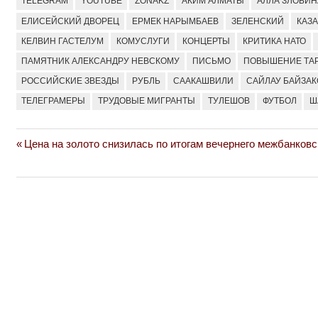
TELEGRAM
YOUTUBE
ZONAKZ
АКИМ АЛМАТЫ
АЛЛА ЗЛОБИН
ЕЛИСЕЙСКИЙ ДВОРЕЦ
ЕРМЕК НАРЫМБАЕВ
ЗЕЛЕНСКИЙ
КАЗ
КЕЛВИН ГАСТЕЛУМ
КОМУСЛУГИ
КОНЦЕРТЫ
КРИТИКА НАТО
ПАМЯТНИК АЛЕКСАНДРУ НЕВСКОМУ
ПИСЬМО
ПОВЫШЕНИЕ ТА
РОССИЙСКИЕ ЗВЕЗДЫ
РУБЛЬ
СААКАШВИЛИ
САЙЛАУ БАЙЗАК
ТЕЛЕГРАМЕРЫ
ТРУДОВЫЕ МИГРАНТЫ
ТУЛЕШОВ
ФУТБОЛ
Ш
Previous
Цена на золото снизилась по итогам вечернего межбанковс
Навигация
Post:
по
записям