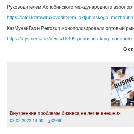
Руководителем Актюбинского международного аэропорта с
https://ratel.kz/raw/rukovoditelem_aktjubinskogo_mezhdu
КазМунайГаз и Petrosun монополизировали оптовый рын
https://ulysmedia.kz/news/18399-petrosun-i-kmg-monopolizir
О сп
Внутренние проблемы бизнеса не легче внешних
03.02.2022 14:00
32690