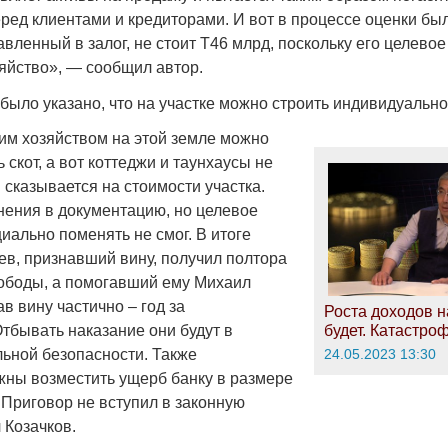
ред клиентами и кредиторами. И вот в процессе оценки бы
тавленный в залог, не стоит Т46 млрд, поскольку его целево
зяйство», — сообщил автор.
было указано, что на участке можно строить индивидуально
ким хозяйством на этой земле можно
ь скот, а вот коттеджи и таунхаусы не
 сказывается на стоимости участка.
енения в документацию, но целевое
иально поменять не смог. В итоге
, признавший вину, получил полтора
ободы, а помогавший ему Михаил
в вину частично – год за
Роста доходов н
тбывать наказание они будут в
будет. Катастро
ьной безопасности. Также
24.05.2023 13:30
ны возместить ущерб банку в размере
 Приговор не вступил в законную
 Козачков.