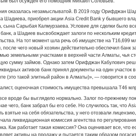
ым был осужден его помощник Михаил Соловьев.
ния оказалась незамыслыватой. В 2019 году Орифджан Ша
а Шадиева, приобрел акции Asia Credit Bank у бывшего вл
, сына Сарыбая Калмурзаева. Условие для сделки было все
 банк, а Шадиев высвобождает залоги по нескольким кредит
Война Мир
льства. На тот момент шла речь об имуществе на Т16,699 
м, после чего новый хозяин действительно обеспечил банк 
мью земельными участками в верхней части Алматы, чья с
ую сумму займов. Однако затем Орифджан Кабулович реш
иквидных активов банк принял документы на один участок 
нте (это такой элитный район в Алматы)», — говорится в со
налист, оценочная стоимость имущества превышала Т46 мл
все вроде бы выглядело нормально. Залог по-прежнему по
чае чего, банк забрал бы его себе. Но случилось так, что Asi
Война Миров.
ь взятые на себя обязательства, у него отозвали лицензию,
Сороса
чала ликвидационная комиссия агентства по регулировани
08.11.2024 09:
а. Как работает такая комиссия? Она оценивает все, что ес
вляет активы на продажу и пытается таким образом погаси