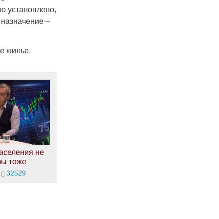
ло установлено,
е назначение –
е жилье.
аселения не
фы тоже
32529