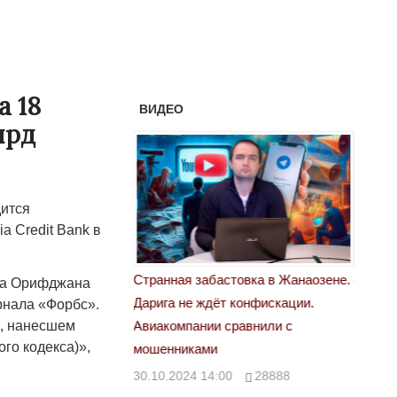
 18
ВИДЕО
лрд
ится
a Credit Bank в
астовка в Жанаозене.
«Новый Казахстан не говорит всей
Лондон
ена Орифджана
т конфискации.
правды»
рнала «Форбс».
28.10.
, нанесшем
 сравнили с
29.10.2024 09:00
39623
ого кодекса)»,
00
28888