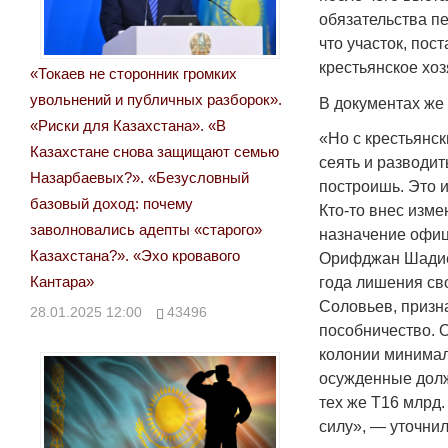
обязательства пе
что участок, пос
крестьянское хо
«Токаев не сторонник громких
увольнений и публичных разборок».
В документах же 
«Риски для Казахстана». «В
«Но с крестьянс
Казахстане снова защищают семью
сеять и разводит
Назарбаевых?». «Безусловный
построишь. Это и
базовый доход: почему
Кто-то внес изм
заволновались адепты «старого»
назначение офиц
Казахстана?». «Эхо кровавого
Орифджан Шадиев
Кантара»
года лишения св
Соловьев, призна
28.01.2025 12:00
43496
пособничество. О
колонии минимал
осужденные долж
тех же Т16 млрд.
силу», — уточнил