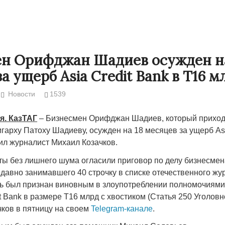
н Орифджан Шадиев осужден на
а ущерб Asia Credit Bank в Т16 м
Новости
1539
я. КазТАГ
– Бизнесмен Орифджан Шадиев, который приход
арху Патоху Шадиеву, осужден на 18 месяцев за ущерб Asi
ил журналист Михаил Козачков.
Народ выбрал свет
Странная заб
ты без лишнего шума огласили приговор по делу бизнесм
Дарига не ждё
давно занимавшего 40 строчку в списке отечественного жу
17.10.2024 17:00
29972
ь был признан виновным в злоупотреблении полномочиями
Авиакомпании
t Bank в размере Т16 млрд с хвостиком (Статья 250 Уголовн
мошенниками
ков в пятницу на своем
Telegram-канале
.
30.10.2024 14: