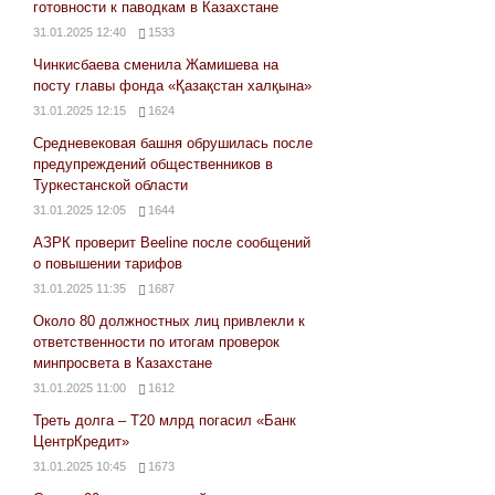
готовности к паводкам в Казахстане
31.01.2025 12:40
1533
Чинкисбаева сменила Жамишева на
посту главы фонда «Қазақстан халқына»
31.01.2025 12:15
1624
Средневековая башня обрушилась после
предупреждений общественников в
Туркестанской области
31.01.2025 12:05
1644
АЗРК проверит Beeline после сообщений
о повышении тарифов
31.01.2025 11:35
1687
Около 80 должностных лиц привлекли к
ответственности по итогам проверок
минпросвета в Казахстане
31.01.2025 11:00
1612
Треть долга – Т20 млрд погасил «Банк
ЦентрКредит»
31.01.2025 10:45
1673