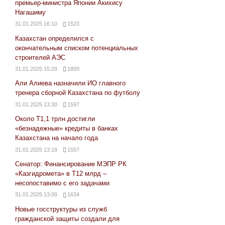
премьер-министра Японии Акихису
Нагашиму
31.01.2025 16:10
1523
Казахстан определился с
окончательным списком потенциальных
строителей АЭС
31.01.2025 15:20
1800
Али Алиева назначили ИО главного
тренера сборной Казахстана по футболу
31.01.2025 13:30
1597
Около Т1,1 трлн достигли
«безнадежные» кредиты в банках
Казахстана на начало года
31.01.2025 13:18
1557
Сенатор: Финансирование МЭПР РК
«Казгидромета» в Т12 млрд –
несопоставимо с его задачами
31.01.2025 13:00
1634
Новые госструктуры из служб
гражданской защиты создали для