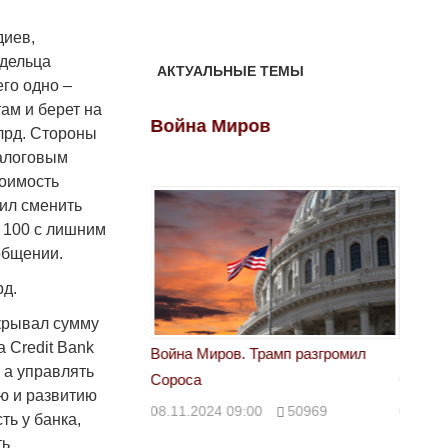
диев,
адельца
АКТУАЛЬНЫЕ ТЕМЫ
го одно –
ам и берет на
ов
Война Миров
Войн
млрд. Стороны
залоговым
тоимость
ил сменить
в 100 с лишним
общении.
рд.
крывал сумму
a Credit Bank
 Трамп разгромил
Война Миров. Трамп разгромил
Война 
 а управлять
Сороса
Сорос
ю и развитию
00
50969
08.11.2024 09:00
50969
08.11.
ть у банка,
ть