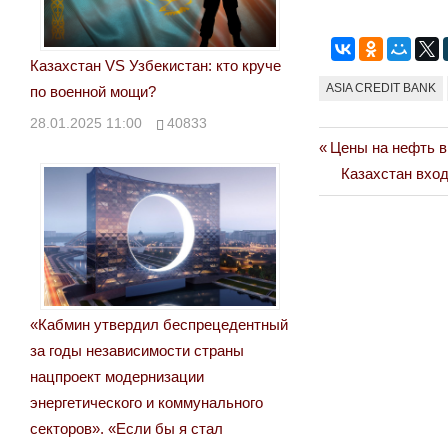
Казахстан VS Узбекистан: кто круче
ASIA CREDIT BANK
по военной мощи?
28.01.2025 11:00
40833
Previous
Цены на нефть 
Навигация
Post:
Next
Казахстан вход
по
Post:
записям
«Кабмин утвердил беспрецедентный
за годы независимости страны
нацпроект модернизации
энергетического и коммунального
секторов». «Если бы я стал