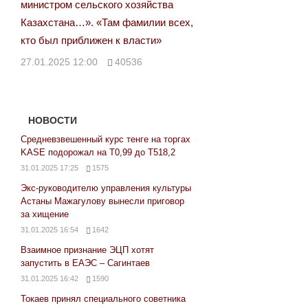
министром сельского хозяйства
Казахстана…». «Там фамилии всех,
кто был приближен к власти»
27.01.2025 12:00
40536
НОВОСТИ
Средневзвешенный курс тенге на торгах
KASE подорожал на Т0,99 до Т518,2
31.01.2025 17:25
1575
Экс-руководителю управления культуры
Астаны Мажагулову вынесли приговор
за хищение
31.01.2025 16:54
1642
Взаимное признание ЭЦП хотят
запустить в ЕАЭС – Сагинтаев
31.01.2025 16:42
1590
Токаев принял специального советника