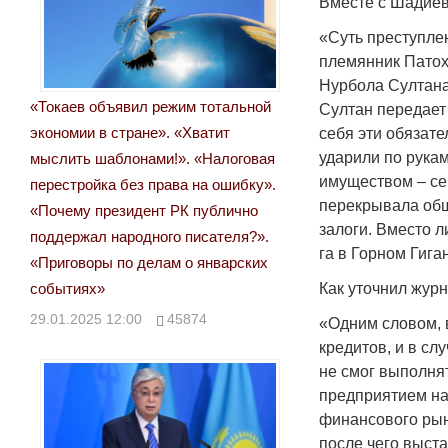
Вместе с Шадиев
«Суть преступле
племянник Патох
Нурбола Султана
«Токаев объявил режим тотальной
Султан передает
экономии в стране». «Хватит
себя эти обязате
ударили по рука
мыслить шаблонами!». «Налоговая
имуществом – се
перестройка без права на ошибку».
перекрывала общ
«Почему президент РК публично
залоги. Вместо л
поддержал народного писателя?».
га в Горном Гига
«Приговоры по делам о январских
событиях»
Как уточнил жур
29.01.2025 12:00
45874
«Одним словом, 
кредитов, и в слу
не смог выполнят
предприятием на
финансового рынк
после чего выста