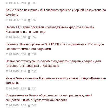
31.01.2025 15:20
1800
Али Алиева назначили ИО главного тренера сборной Казахстана по
футболу
31.01.2025 13:30
1597
Около Т1,1 трлн достигли «безнадежные» кредиты в банках
Казахстана на начало года
31.01.2025 13:18
1557
Сенатор: Финансирование МЭПР РК «Казгидромета» в Т12 млрд –
несопоставимо с его задачами
31.01.2025 13:00
1634
Новые госструктуры из служб гражданской защиты создали для
готовности к паводкам в Казахстане
31.01.2025 12:40
1533
Чинкисбаева сменила Жамишева на посту главы фонда «Қазақстан
халқына»
31.01.2025 12:15
1624
Средневековая башня обрушилась после предупреждений
общественников в Туркестанской области
31.01.2025 12:05
1644