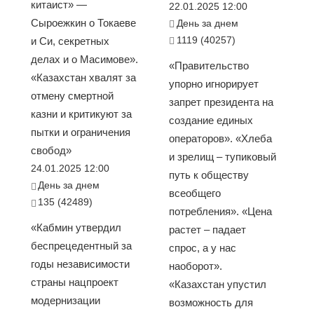
китаист» —
22.01.2025 12:00
Сыроежкин о Токаеве
День за днем
1119 (40257)
и Си, секретных
делах и о Масимове».
«Правительство
«Казахстан хвалят за
упорно игнорирует
отмену смертной
запрет президента на
казни и критикуют за
создание единых
пытки и ограничения
операторов». «Хлеба
свобод»
и зрелищ – тупиковый
24.01.2025 12:00
путь к обществу
День за днем
всеобщего
135 (42489)
потребления». «Цена
«Кабмин утвердил
растет – падает
беспрецедентный за
спрос, а у нас
годы независимости
наоборот».
страны нацпроект
«Казахстан упустил
модернизации
возможность для