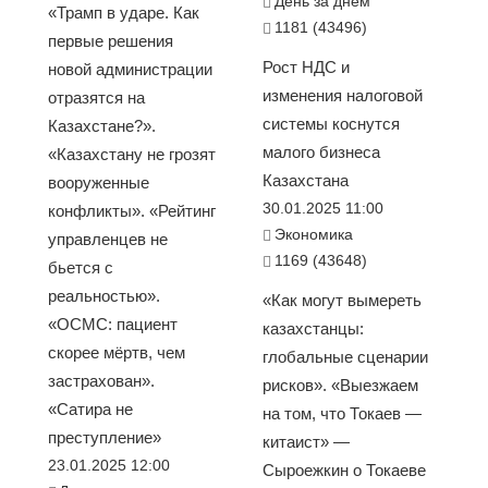
День за днем
«Трамп в ударе. Как
1181 (43496)
первые решения
Рост НДС и
новой администрации
изменения налоговой
отразятся на
системы коснутся
Казахстане?».
малого бизнеса
«Казахстану не грозят
Казахстана
вооруженные
30.01.2025 11:00
конфликты». «Рейтинг
Экономика
управленцев не
1169 (43648)
бьется с
реальностью».
«Как могут вымереть
«ОСМС: пациент
казахстанцы:
скорее мёртв, чем
глобальные сценарии
застрахован».
рисков». «Выезжаем
«Сатира не
на том, что Токаев —
преступление»
китаист» —
23.01.2025 12:00
Сыроежкин о Токаеве