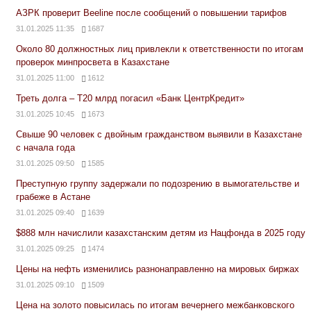
АЗРК проверит Beeline после сообщений о повышении тарифов
31.01.2025 11:35
1687
Около 80 должностных лиц привлекли к ответственности по итогам
проверок минпросвета в Казахстане
31.01.2025 11:00
1612
Треть долга – Т20 млрд погасил «Банк ЦентрКредит»
31.01.2025 10:45
1673
Свыше 90 человек с двойным гражданством выявили в Казахстане
с начала года
31.01.2025 09:50
1585
Преступную группу задержали по подозрению в вымогательстве и
грабеже в Астане
31.01.2025 09:40
1639
$888 млн начислили казахстанским детям из Нацфонда в 2025 году
31.01.2025 09:25
1474
Цены на нефть изменились разнонаправленно на мировых биржах
31.01.2025 09:10
1509
Цена на золото повысилась по итогам вечернего межбанковского