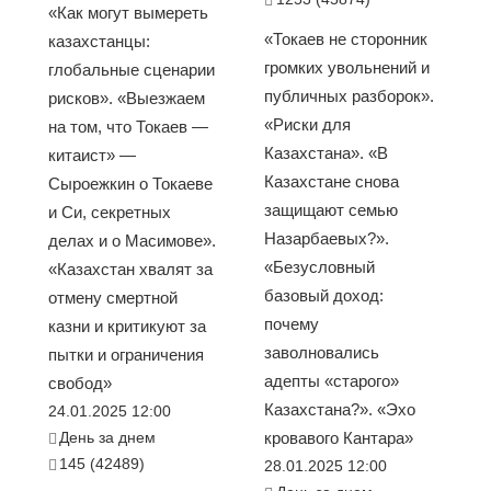
«Как могут вымереть
«Токаев не сторонник
казахстанцы:
громких увольнений и
глобальные сценарии
публичных разборок».
рисков». «Выезжаем
«Риски для
на том, что Токаев —
Казахстана». «В
китаист» —
Казахстане снова
Сыроежкин о Токаеве
защищают семью
и Си, секретных
Назарбаевых?».
делах и о Масимове».
«Безусловный
«Казахстан хвалят за
базовый доход:
отмену смертной
почему
казни и критикуют за
заволновались
пытки и ограничения
адепты «старого»
свобод»
Казахстана?». «Эхо
24.01.2025 12:00
День за днем
кровавого Кантара»
145 (42489)
28.01.2025 12:00