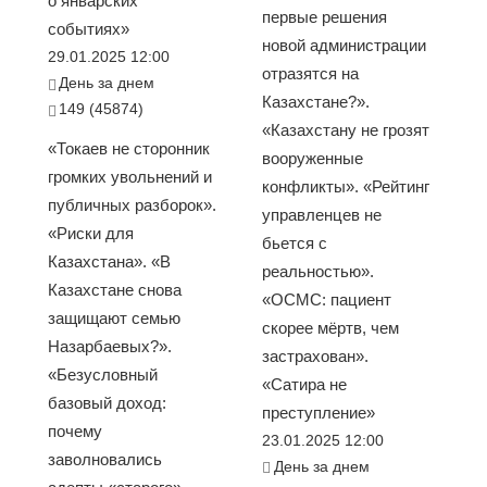
о январских
первые решения
событиях»
новой администрации
29.01.2025 12:00
отразятся на
День за днем
Казахстане?».
149 (45874)
«Казахстану не грозят
«Токаев не сторонник
вооруженные
громких увольнений и
конфликты». «Рейтинг
публичных разборок».
управленцев не
«Риски для
бьется с
Казахстана». «В
реальностью».
Казахстане снова
«ОСМС: пациент
защищают семью
скорее мёртв, чем
Назарбаевых?».
застрахован».
«Безусловный
«Сатира не
базовый доход:
преступление»
почему
23.01.2025 12:00
заволновались
День за днем