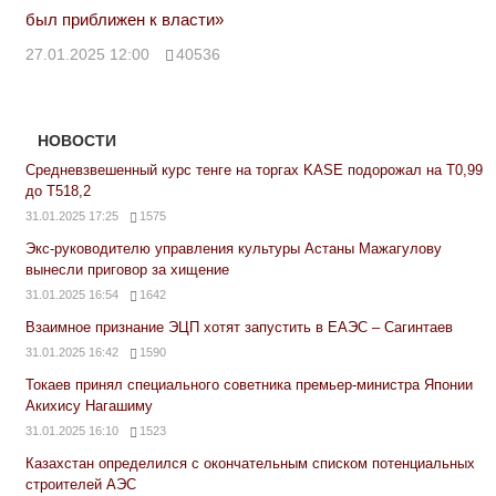
был приближен к власти»
27.01.2025 12:00
40536
НОВОСТИ
Средневзвешенный курс тенге на торгах KASE подорожал на Т0,99
до Т518,2
31.01.2025 17:25
1575
Экс-руководителю управления культуры Астаны Мажагулову
вынесли приговор за хищение
31.01.2025 16:54
1642
Взаимное признание ЭЦП хотят запустить в ЕАЭС – Сагинтаев
31.01.2025 16:42
1590
Токаев принял специального советника премьер-министра Японии
Акихису Нагашиму
31.01.2025 16:10
1523
Казахстан определился с окончательным списком потенциальных
строителей АЭС