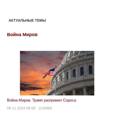
АКТУАЛЬНЫЕ ТЕМЫ
Война Миров
Во
Война Миров. Трамп разгромил Сороса
Вой
08.11.2024 09:00
50969
08.