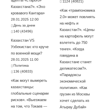
адепты «старого»
1124 (40821)
Казахстана?». «Эхо
«Как «трампономика
кровавого Кантара»
2.0» может повлиять
28.01.2025 12:00
на нефть и
День за днем
Казахстан?». «Цены
140 (43496)
на картофель могут
Казахстан VS
взлететь до 750
Узбекистан: кто круче
тенге». «Когда
по военной мощи?
говядина в
28.01.2025 11:00
Казахстане станет
Политика
деликатесом?».
136 (40833)
«Парадоксы
«Как могут вымереть
экономической
казахстанцы:
политики». «Как
глобальные сценарии
грузин из Москвы
рисков». «Выезжаем
хочет сделать из
на том, что Токаев —
Атырау Дубай»