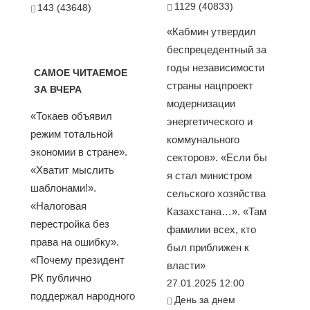
1129 (40833)
143 (43648)
«Кабмин утвердил
беспрецедентный за
годы независимости
САМОЕ ЧИТАЕМОЕ
страны нацпроект
ЗА ВЧЕРА
модернизации
«Токаев объявил
энергетического и
режим тотальной
коммунального
экономии в стране».
секторов». «Если бы
«Хватит мыслить
я стал министром
шаблонами!».
сельского хозяйства
«Налоговая
Казахстана…». «Там
перестройка без
фамилии всех, кто
права на ошибку».
был приближен к
«Почему президент
власти»
РК публично
27.01.2025 12:00
поддержал народного
День за днем