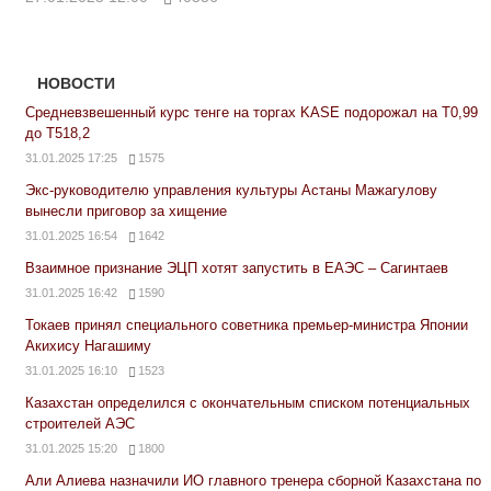
НОВОСТИ
Средневзвешенный курс тенге на торгах KASE подорожал на Т0,99
до Т518,2
31.01.2025 17:25
1575
Экс-руководителю управления культуры Астаны Мажагулову
вынесли приговор за хищение
31.01.2025 16:54
1642
Взаимное признание ЭЦП хотят запустить в ЕАЭС – Сагинтаев
31.01.2025 16:42
1590
Токаев принял специального советника премьер-министра Японии
Акихису Нагашиму
31.01.2025 16:10
1523
Казахстан определился с окончательным списком потенциальных
строителей АЭС
31.01.2025 15:20
1800
Али Алиева назначили ИО главного тренера сборной Казахстана по