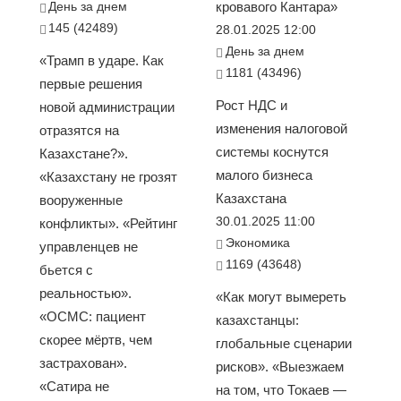
День за днем
кровавого Кантара»
145 (42489)
28.01.2025 12:00
День за днем
«Трамп в ударе. Как
1181 (43496)
первые решения
Рост НДС и
новой администрации
изменения налоговой
отразятся на
системы коснутся
Казахстане?».
малого бизнеса
«Казахстану не грозят
Казахстана
вооруженные
30.01.2025 11:00
конфликты». «Рейтинг
Экономика
управленцев не
1169 (43648)
бьется с
реальностью».
«Как могут вымереть
«ОСМС: пациент
казахстанцы:
скорее мёртв, чем
глобальные сценарии
застрахован».
рисков». «Выезжаем
«Сатира не
на том, что Токаев —