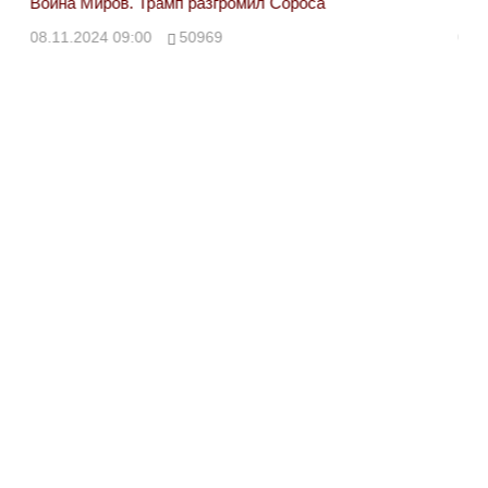
Война Миров. Трамп разгромил Сороса
Вой
08.11.2024 09:00
50969
08.