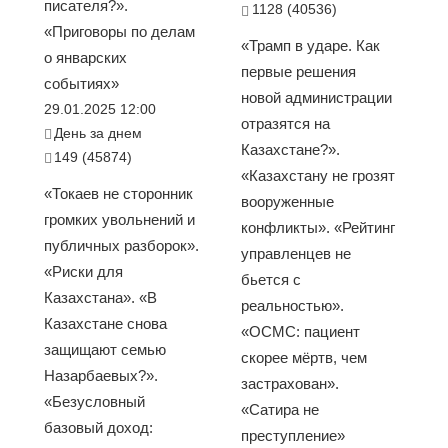
писателя?».
1128 (40536)
«Приговоры по делам
«Трамп в ударе. Как
о январских
первые решения
событиях»
новой администрации
29.01.2025 12:00
отразятся на
День за днем
Казахстане?».
149 (45874)
«Казахстану не грозят
«Токаев не сторонник
вооруженные
громких увольнений и
конфликты». «Рейтинг
публичных разборок».
управленцев не
«Риски для
бьется с
Казахстана». «В
реальностью».
Казахстане снова
«ОСМС: пациент
защищают семью
скорее мёртв, чем
Назарбаевых?».
застрахован».
«Безусловный
«Сатира не
базовый доход:
преступление»