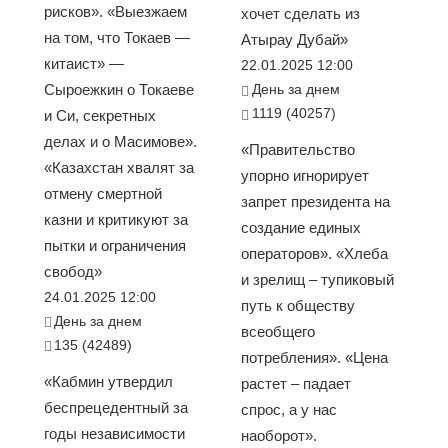
рисков». «Выезжаем
хочет сделать из
на том, что Токаев —
Атырау Дубай»
китаист» —
22.01.2025 12:00
Сыроежкин о Токаеве
День за днем
1119 (40257)
и Си, секретных
делах и о Масимове».
«Правительство
«Казахстан хвалят за
упорно игнорирует
отмену смертной
запрет президента на
казни и критикуют за
создание единых
пытки и ограничения
операторов». «Хлеба
свобод»
и зрелищ – тупиковый
24.01.2025 12:00
путь к обществу
День за днем
всеобщего
135 (42489)
потребления». «Цена
«Кабмин утвердил
растет – падает
беспрецедентный за
спрос, а у нас
годы независимости
наоборот».