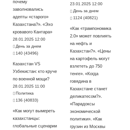
почему
23.01.2025 12:00
заволновались
День за днем
адепты «старого»
1124 (40821)
Казахстана?». «Эхо
«Как «трампономика
кровавого Кантара»
2.0» может повлиять
28.01.2025 12:00
на нефть и
День за днем
Казахстан?». «Цены
140 (43496)
на картофель могут
Казахстан VS
взлететь до 750
Узбекистан: кто круче
тенге». «Когда
по военной мощи?
говядина в
28.01.2025 11:00
Казахстане станет
Политика
деликатесом?».
136 (40833)
«Парадоксы
«Как могут вымереть
экономической
казахстанцы:
политики». «Как
глобальные сценарии
грузин из Москвы