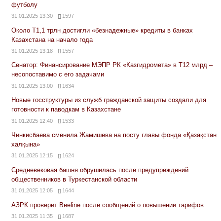
футболу
31.01.2025 13:30
1597
Около Т1,1 трлн достигли «безнадежные» кредиты в банках
Казахстана на начало года
31.01.2025 13:18
1557
Сенатор: Финансирование МЭПР РК «Казгидромета» в Т12 млрд –
несопоставимо с его задачами
31.01.2025 13:00
1634
Новые госструктуры из служб гражданской защиты создали для
готовности к паводкам в Казахстане
31.01.2025 12:40
1533
Чинкисбаева сменила Жамишева на посту главы фонда «Қазақстан
халқына»
31.01.2025 12:15
1624
Средневековая башня обрушилась после предупреждений
общественников в Туркестанской области
31.01.2025 12:05
1644
АЗРК проверит Beeline после сообщений о повышении тарифов
31.01.2025 11:35
1687