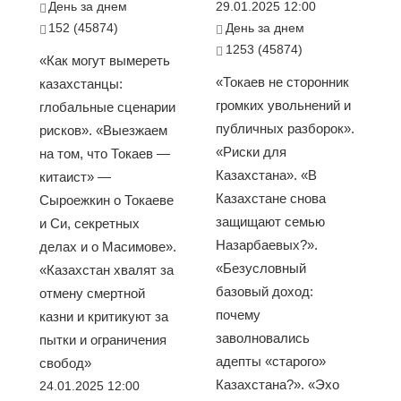
День за днем
29.01.2025 12:00
152 (45874)
День за днем
1253 (45874)
«Как могут вымереть
«Токаев не сторонник
казахстанцы:
громких увольнений и
глобальные сценарии
публичных разборок».
рисков». «Выезжаем
«Риски для
на том, что Токаев —
Казахстана». «В
китаист» —
Казахстане снова
Сыроежкин о Токаеве
защищают семью
и Си, секретных
Назарбаевых?».
делах и о Масимове».
«Безусловный
«Казахстан хвалят за
базовый доход:
отмену смертной
почему
казни и критикуют за
заволновались
пытки и ограничения
адепты «старого»
свобод»
Казахстана?». «Эхо
24.01.2025 12:00