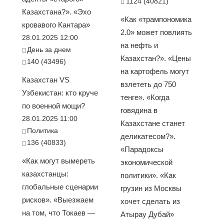
1124 (40821)
Казахстана?». «Эхо
«Как «трампономика
кровавого Кантара»
2.0» может повлиять
28.01.2025 12:00
на нефть и
День за днем
Казахстан?». «Цены
140 (43496)
на картофель могут
Казахстан VS
взлететь до 750
Узбекистан: кто круче
тенге». «Когда
по военной мощи?
говядина в
28.01.2025 11:00
Казахстане станет
Политика
деликатесом?».
136 (40833)
«Парадоксы
«Как могут вымереть
экономической
казахстанцы:
политики». «Как
глобальные сценарии
грузин из Москвы
рисков». «Выезжаем
хочет сделать из
на том, что Токаев —
Атырау Дубай»