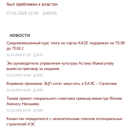
был приближен к власти»
27.01.2025 12:00
40536
НОВОСТИ
Средневзвешенный курс тенге на торгах KASE подорожал на Т0,99
до Т518,2
31.01.2025 17:25
1575
Экс-руководителю управления культуры Астаны Мажагулову
вынесли приговор за хищение
31.01.2025 16:54
1642
Взаимное признание ЭЦП хотят запустить в ЕАЭС – Сагинтаев
31.01.2025 16:42
1590
Токаев принял специального советника премьер-министра Японии
Акихису Нагашиму
31.01.2025 16:10
1523
Казахстан определился с окончательным списком потенциальных
строителей АЭС