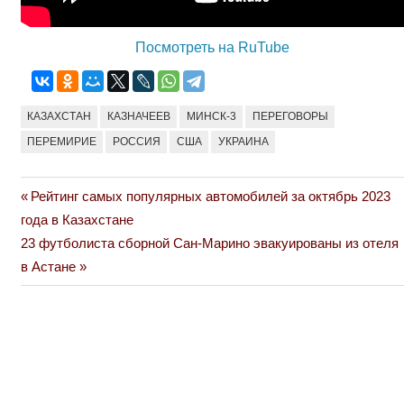
Посмотреть на RuTube
КАЗАХСТАН
КАЗНАЧЕЕВ
МИНСК-3
ПЕРЕГОВОРЫ
ПЕРЕМИРИЕ
РОССИЯ
США
УКРАИНА
Previous
Рейтинг самых популярных автомобилей за октябрь 2023
Навигация
Post:
года в Казахстане
по
Next
23 футболиста сборной Сан-Марино эвакуированы из отеля
Post:
в Астане
записям