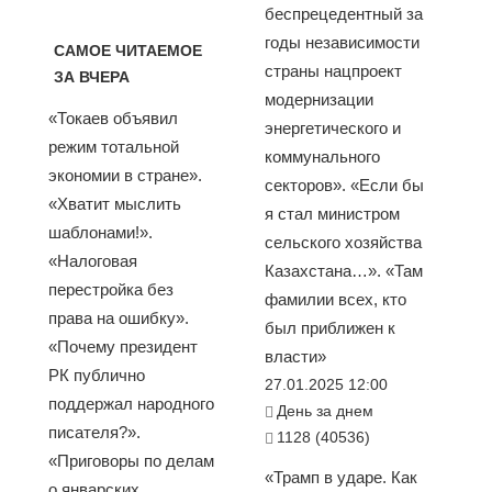
беспрецедентный за
годы независимости
САМОЕ ЧИТАЕМОЕ
страны нацпроект
ЗА ВЧЕРА
модернизации
«Токаев объявил
энергетического и
режим тотальной
коммунального
экономии в стране».
секторов». «Если бы
«Хватит мыслить
я стал министром
шаблонами!».
сельского хозяйства
«Налоговая
Казахстана…». «Там
перестройка без
фамилии всех, кто
права на ошибку».
был приближен к
«Почему президент
власти»
РК публично
27.01.2025 12:00
поддержал народного
День за днем
писателя?».
1128 (40536)
«Приговоры по делам
«Трамп в ударе. Как
о январских