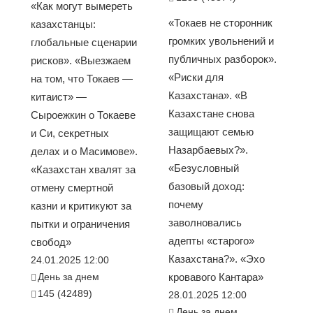
«Как могут вымереть
«Токаев не сторонник
казахстанцы:
громких увольнений и
глобальные сценарии
публичных разборок».
рисков». «Выезжаем
«Риски для
на том, что Токаев —
Казахстана». «В
китаист» —
Казахстане снова
Сыроежкин о Токаеве
защищают семью
и Си, секретных
Назарбаевых?».
делах и о Масимове».
«Безусловный
«Казахстан хвалят за
базовый доход:
отмену смертной
почему
казни и критикуют за
заволновались
пытки и ограничения
адепты «старого»
свобод»
Казахстана?». «Эхо
24.01.2025 12:00
День за днем
кровавого Кантара»
145 (42489)
28.01.2025 12:00
День за днем