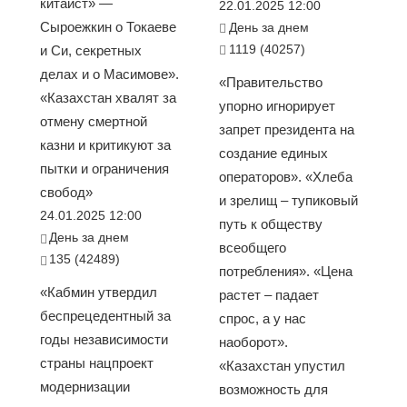
китаист» —
22.01.2025 12:00
Сыроежкин о Токаеве
День за днем
1119 (40257)
и Си, секретных
делах и о Масимове».
«Правительство
«Казахстан хвалят за
упорно игнорирует
отмену смертной
запрет президента на
казни и критикуют за
создание единых
пытки и ограничения
операторов». «Хлеба
свобод»
и зрелищ – тупиковый
24.01.2025 12:00
путь к обществу
День за днем
всеобщего
135 (42489)
потребления». «Цена
«Кабмин утвердил
растет – падает
беспрецедентный за
спрос, а у нас
годы независимости
наоборот».
страны нацпроект
«Казахстан упустил
модернизации
возможность для