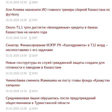
31.01.2025 15:20
1800
Али Алиева назначили ИО главного тренера сборной Казахстана по
футболу
31.01.2025 13:30
1597
Около Т1,1 трлн достигли «безнадежные» кредиты в банках
Казахстана на начало года
31.01.2025 13:18
1557
Сенатор: Финансирование МЭПР РК «Казгидромета» в Т12 млрд –
несопоставимо с его задачами
31.01.2025 13:00
1634
Новые госструктуры из служб гражданской защиты создали для
готовности к паводкам в Казахстане
31.01.2025 12:40
1533
Чинкисбаева сменила Жамишева на посту главы фонда «Қазақстан
халқына»
31.01.2025 12:15
1624
Средневековая башня обрушилась после предупреждений
общественников в Туркестанской области
31.01.2025 12:05
1644