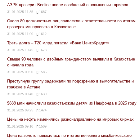
АЗРК проверит Beeline после сообщений о повышении тарифов
31.01.2025 11:35
1687
Около 80 должностных лиц привлекли к ответственности по итогам
проверок минпросвета в Казахстане
31.01.2025 11:00
1612
Треть долга – Т20 млрд погасил «Банк ЦентрКредит»
31.01.2025 10:45
1673
Свыше 90 человек с двойным гражданством выявили в Казахстане
с начала года
31.01.2025 09:50
1585
Преступную группу задержали по подозрению в вымогательстве и
грабеже в Астане
31.01.2025 09:40
1639
$888 млн начислили казахстанским детям из Нацфонда в 2025 году
31.01.2025 09:25
1474
Цены на нефть изменились разнонаправленно на мировых биржах
31.01.2025 09:10
1509
Цена на золото повысилась по итогам вечернего межбанковского