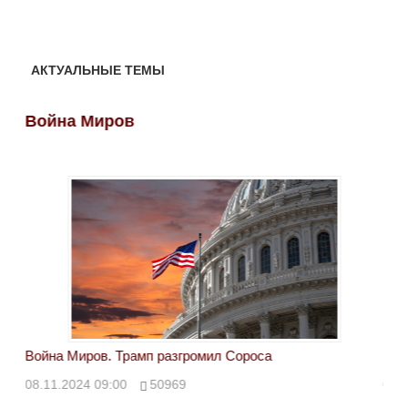
АКТУАЛЬНЫЕ ТЕМЫ
Война Миров
Во
Война Миров. Трамп разгромил Сороса
Вой
08.11.2024 09:00
50969
08.