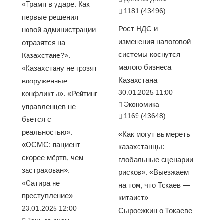
«Трамп в ударе. Как
1181 (43496)
первые решения
Рост НДС и
новой администрации
изменения налоговой
отразятся на
системы коснутся
Казахстане?».
малого бизнеса
«Казахстану не грозят
Казахстана
вооруженные
30.01.2025 11:00
конфликты». «Рейтинг
Экономика
управленцев не
1169 (43648)
бьется с
реальностью».
«Как могут вымереть
«ОСМС: пациент
казахстанцы:
скорее мёртв, чем
глобальные сценарии
застрахован».
рисков». «Выезжаем
«Сатира не
на том, что Токаев —
преступление»
китаист» —
23.01.2025 12:00
Сыроежкин о Токаеве
День за днем