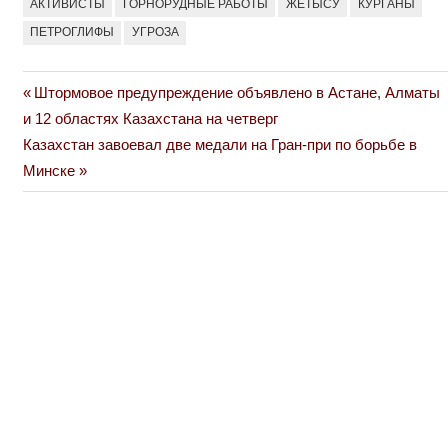
АКТИВИСТЫ
ГОРНОРУДНЫЕ РАБОТЫ
ЖЕТЫСУ
КУРГАНЫ
ПЕТРОГЛИФЫ
УГРОЗА
Previous
Штормовое предупреждение объявлено в Астане, Алматы
Навигация
Post:
и 12 областях Казахстана на четверг
по
Next
Казахстан завоевал две медали на Гран-при по борьбе в
Post:
Минске
записям