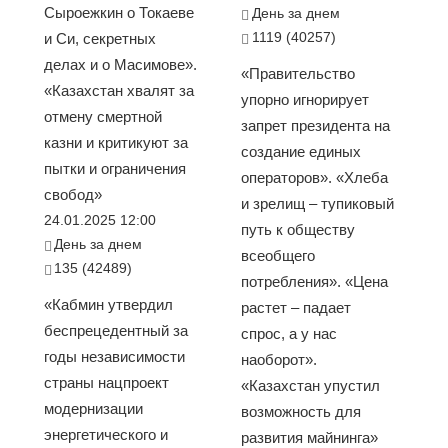
Сыроежкин о Токаеве
День за днем
1119 (40257)
и Си, секретных
делах и о Масимове».
«Правительство
«Казахстан хвалят за
упорно игнорирует
отмену смертной
запрет президента на
казни и критикуют за
создание единых
пытки и ограничения
операторов». «Хлеба
свобод»
и зрелищ – тупиковый
24.01.2025 12:00
путь к обществу
День за днем
всеобщего
135 (42489)
потребления». «Цена
«Кабмин утвердил
растет – падает
беспрецедентный за
спрос, а у нас
годы независимости
наоборот».
страны нацпроект
«Казахстан упустил
модернизации
возможность для
энергетического и
развития майнинга»