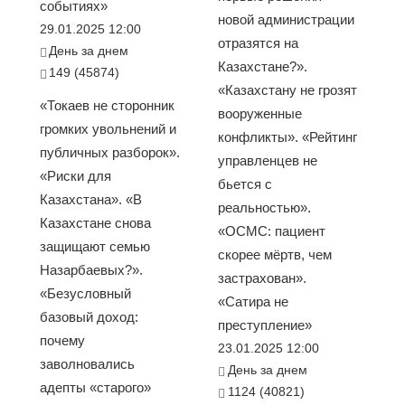
событиях»
новой администрации
29.01.2025 12:00
отразятся на
День за днем
Казахстане?».
149 (45874)
«Казахстану не грозят
«Токаев не сторонник
вооруженные
громких увольнений и
конфликты». «Рейтинг
публичных разборок».
управленцев не
«Риски для
бьется с
Казахстана». «В
реальностью».
Казахстане снова
«ОСМС: пациент
защищают семью
скорее мёртв, чем
Назарбаевых?».
застрахован».
«Безусловный
«Сатира не
базовый доход:
преступление»
почему
23.01.2025 12:00
заволновались
День за днем
адепты «старого»
1124 (40821)