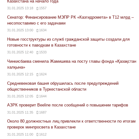
Казахстана на начало года
31.01.2025 13:18
1557
Сенатор: Финансирование МЭПР РК «Казгидромета» в Т12 млрд –
несопоставимо с его задачами
31.01.2025 13:00
1634
Новые госструктуры из служб гражданской защиты создали для
готовности к паводкам в Казахстане
31.01.2025 12:40
1533
Чинкисбаева сменила Жамишева на посту главы фонда «Қазақстан
халқына»
31.01.2025 12:15
1624
Средневековая башня обрушилась после предупреждений
общественников в Туркестанской области
31.01.2025 12:05
1644
АЗРК проверит Beeline после сообщений о повышении тарифов
31.01.2025 11:35
1687
Около 80 должностных лиц привлекли к ответственности по итогам
проверок минпросвета в Казахстане
31.01.2025 11:00
1612