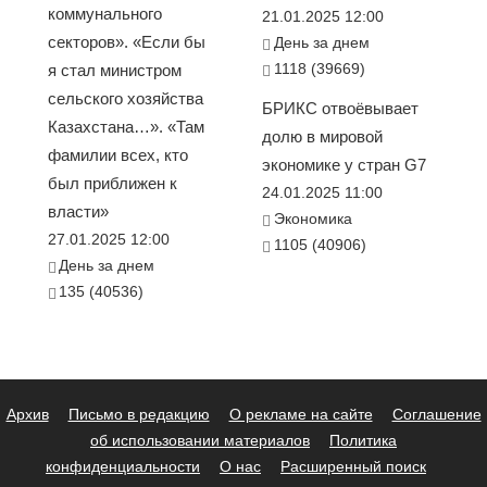
коммунального
21.01.2025 12:00
секторов». «Если бы
День за днем
1118 (39669)
я стал министром
сельского хозяйства
БРИКС отвоёвывает
Казахстана…». «Там
долю в мировой
фамилии всех, кто
экономике у стран G7
был приближен к
24.01.2025 11:00
власти»
Экономика
27.01.2025 12:00
1105 (40906)
День за днем
135 (40536)
Архив
Письмо в редакцию
О рекламе на сайте
Соглашение
об использовании материалов
Политика
конфиденциальности
О нас
Расширенный поиск