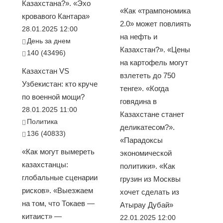
Казахстана?». «Эхо
«Как «трампономика
кровавого Кантара»
2.0» может повлиять
28.01.2025 12:00
на нефть и
День за днем
Казахстан?». «Цены
140 (43496)
на картофель могут
Казахстан VS
взлететь до 750
Узбекистан: кто круче
тенге». «Когда
по военной мощи?
говядина в
28.01.2025 11:00
Казахстане станет
Политика
деликатесом?».
136 (40833)
«Парадоксы
«Как могут вымереть
экономической
казахстанцы:
политики». «Как
глобальные сценарии
грузин из Москвы
рисков». «Выезжаем
хочет сделать из
на том, что Токаев —
Атырау Дубай»
китаист» —
22.01.2025 12:00