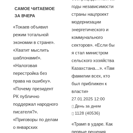
годы независимости
САМОЕ ЧИТАЕМОЕ
страны нацпроект
ЗА ВЧЕРА
модернизации
«Токаев объявил
энергетического и
режим тотальной
коммунального
экономии в стране».
секторов». «Если бы
«Хватит мыслить
я стал министром
шаблонами!».
сельского хозяйства
«Налоговая
Казахстана…». «Там
перестройка без
фамилии всех, кто
права на ошибку».
был приближен к
«Почему президент
власти»
РК публично
27.01.2025 12:00
поддержал народного
День за днем
писателя?».
1128 (40536)
«Приговоры по делам
«Трамп в ударе. Как
о январских
первые решения