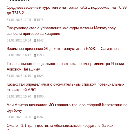
Средневзвешенный курс тенге на торгах KASE подорожал на Т0,99
до Т518,2
31.01.2025 17:25
1575
Экс-руководителю управления культуры Астаны Мажагулову
вынесли приговор за хищение
31.01.2025 16:54
1642
Взаимное признание ЭЦП хотят запустить в ЕАЭС – Сагинтаев
31.01.2025 16:42
1590
Токаев принял специального советника премьер-министра Японии
Акихису Нагашиму
31.01.2025 16:10
1523
Казахстан определился с окончательным списком потенциальных
строителей АЭС
31.01.2025 15:20
1800
Али Алиева назначили ИО главного тренера сборной Казахстана по
футболу
31.01.2025 13:30
1597
Около Т1,1 трлн достигли «безнадежные» кредиты в банках