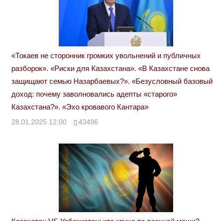
«Токаев не сторонник громких увольнений и публичных
разборок». «Риски для Казахстана». «В Казахстане снова
защищают семью Назарбаевых?». «Безусловный базовый
доход: почему заволновались адепты «старого»
Казахстана?». «Эхо кровавого Кантара»
28.01.2025 12:00
43496