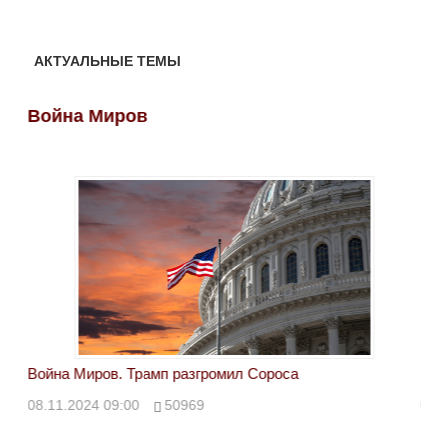
АКТУАЛЬНЫЕ ТЕМЫ
Война Миров
Во
Война Миров. Трамп разгромил Сороса
Вой
08.11.2024 09:00
50969
08.