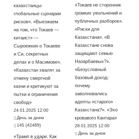
«Токаев не сторонник
казахстанцы:
громких увольнений и
глобальные сценарии
публичных разборок».
рисков». «Выезжаем
«Риски для
на том, что Токаев —
Казахстана». «В
китаист» —
Казахстане снова
Сыроежкин о Токаеве
защищают семью
и Си, секретных
Назарбаевых?».
делах и о Масимове».
«Безусловный
«Казахстан хвалят за
базовый доход:
отмену смертной
почему
казни и критикуют за
заволновались
пытки и ограничения
адепты «старого»
свобод»
Казахстана?». «Эхо
24.01.2025 12:00
День за днем
кровавого Кантара»
145 (42489)
28.01.2025 12:00
День за днем
«Трамп в ударе. Как