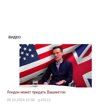
ВИДЕО
Лондон может предать Вашингтон
Эле
28.10.2024 13:30
43112
24.