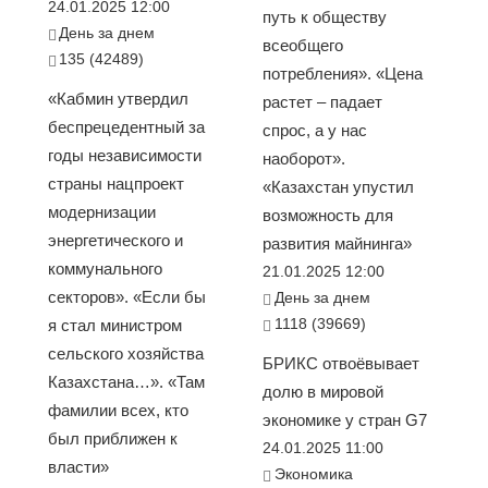
24.01.2025 12:00
путь к обществу
День за днем
всеобщего
135 (42489)
потребления». «Цена
«Кабмин утвердил
растет – падает
беспрецедентный за
спрос, а у нас
годы независимости
наоборот».
страны нацпроект
«Казахстан упустил
модернизации
возможность для
энергетического и
развития майнинга»
коммунального
21.01.2025 12:00
секторов». «Если бы
День за днем
1118 (39669)
я стал министром
сельского хозяйства
БРИКС отвоёвывает
Казахстана…». «Там
долю в мировой
фамилии всех, кто
экономике у стран G7
был приближен к
24.01.2025 11:00
власти»
Экономика