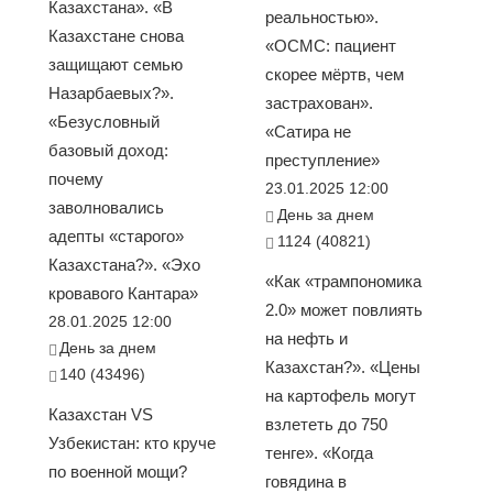
Казахстана». «В
реальностью».
Казахстане снова
«ОСМС: пациент
защищают семью
скорее мёртв, чем
Назарбаевых?».
застрахован».
«Безусловный
«Сатира не
базовый доход:
преступление»
почему
23.01.2025 12:00
заволновались
День за днем
адепты «старого»
1124 (40821)
Казахстана?». «Эхо
«Как «трампономика
кровавого Кантара»
2.0» может повлиять
28.01.2025 12:00
на нефть и
День за днем
Казахстан?». «Цены
140 (43496)
на картофель могут
Казахстан VS
взлететь до 750
Узбекистан: кто круче
тенге». «Когда
по военной мощи?
говядина в