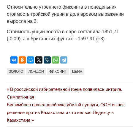
Относительно утреннего фиксинга в понедельник
стоимость тройской унции в долларовом выражении
выросла на 3.
Стоимость унции золота в евро составила 1851,71
(-0,09), а в британских фунтах – 1597,91 (+3).
ЗОЛОТО
ЛОНДОН
ФИКСИНГ
ЦЕНА
Previous
В российской избирательной гонке появилась интрига.
Навигация
Post:
Симпатичная
по
Next
Бишимбаев нашел двойника убитой супруги, ООН вынес
Post:
решение против Казахстана и что нельзя Яндексу в
записям
Казахстане