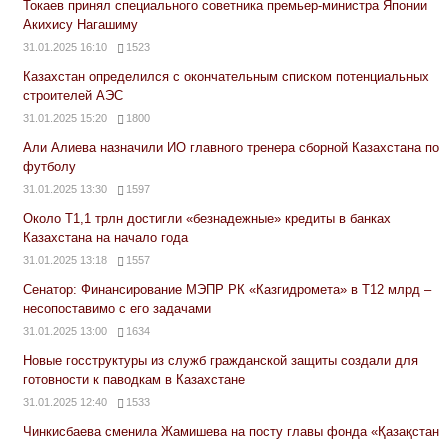
Токаев принял специального советника премьер-министра Японии
Акихису Нагашиму
31.01.2025 16:10
1523
Казахстан определился с окончательным списком потенциальных
строителей АЭС
31.01.2025 15:20
1800
Али Алиева назначили ИО главного тренера сборной Казахстана по
футболу
31.01.2025 13:30
1597
Около Т1,1 трлн достигли «безнадежные» кредиты в банках
Казахстана на начало года
31.01.2025 13:18
1557
Сенатор: Финансирование МЭПР РК «Казгидромета» в Т12 млрд –
несопоставимо с его задачами
31.01.2025 13:00
1634
Новые госструктуры из служб гражданской защиты создали для
готовности к паводкам в Казахстане
31.01.2025 12:40
1533
Чинкисбаева сменила Жамишева на посту главы фонда «Қазақстан