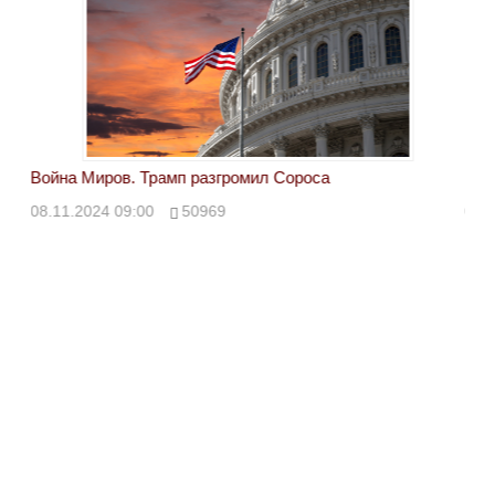
Война Миров. Трамп разгромил Сороса
Вой
08.11.2024 09:00
50969
08.