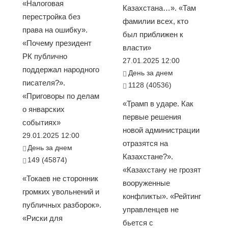
«Налоговая
Казахстана…». «Там
перестройка без
фамилии всех, кто
права на ошибку».
был приближен к
«Почему президент
власти»
РК публично
27.01.2025 12:00
поддержал народного
День за днем
писателя?».
1128 (40536)
«Приговоры по делам
«Трамп в ударе. Как
о январских
первые решения
событиях»
новой администрации
29.01.2025 12:00
отразятся на
День за днем
Казахстане?».
149 (45874)
«Казахстану не грозят
«Токаев не сторонник
вооруженные
громких увольнений и
конфликты». «Рейтинг
публичных разборок».
управленцев не
«Риски для
бьется с