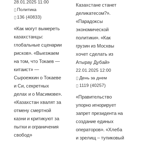
28.01.2025 11:00
Казахстане станет
Политика
деликатесом?».
136 (40833)
«Парадоксы
«Как могут вымереть
экономической
казахстанцы:
политики». «Как
глобальные сценарии
грузин из Москвы
рисков». «Выезжаем
хочет сделать из
на том, что Токаев —
Атырау Дубай»
китаист» —
22.01.2025 12:00
Сыроежкин о Токаеве
День за днем
1119 (40257)
и Си, секретных
делах и о Масимове».
«Правительство
«Казахстан хвалят за
упорно игнорирует
отмену смертной
запрет президента на
казни и критикуют за
создание единых
пытки и ограничения
операторов». «Хлеба
свобод»
и зрелищ – тупиковый