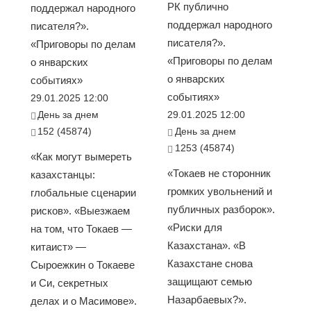
РК публично
поддержал народного
поддержал народного
писателя?».
писателя?».
«Приговоры по делам
«Приговоры по делам
о январских
о январских
событиях»
событиях»
29.01.2025 12:00
День за днем
29.01.2025 12:00
152 (45874)
День за днем
1253 (45874)
«Как могут вымереть
«Токаев не сторонник
казахстанцы:
громких увольнений и
глобальные сценарии
публичных разборок».
рисков». «Выезжаем
«Риски для
на том, что Токаев —
Казахстана». «В
китаист» —
Казахстане снова
Сыроежкин о Токаеве
защищают семью
и Си, секретных
Назарбаевых?».
делах и о Масимове».