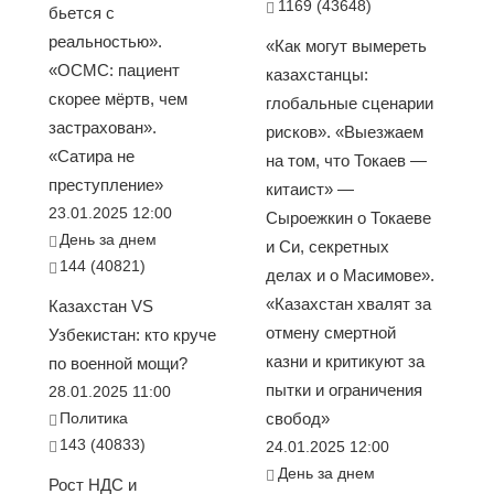
1169 (43648)
бьется с
реальностью».
«Как могут вымереть
«ОСМС: пациент
казахстанцы:
скорее мёртв, чем
глобальные сценарии
застрахован».
рисков». «Выезжаем
«Сатира не
на том, что Токаев —
преступление»
китаист» —
23.01.2025 12:00
Сыроежкин о Токаеве
День за днем
и Си, секретных
144 (40821)
делах и о Масимове».
«Казахстан хвалят за
Казахстан VS
отмену смертной
Узбекистан: кто круче
казни и критикуют за
по военной мощи?
пытки и ограничения
28.01.2025 11:00
Политика
свобод»
143 (40833)
24.01.2025 12:00
День за днем
Рост НДС и