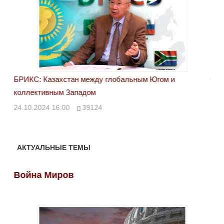
БРИКС: Казахстан между глобальным Югом и
Сан
коллективным Западом
каз
24.10.2024 16:00
39124
23.
АКТУАЛЬНЫЕ ТЕМЫ
Война Миров
Во