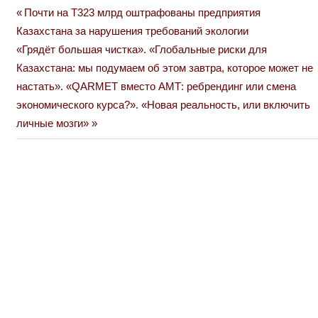
Previous
Почти на Т323 млрд оштрафованы предприятия
Навигация
Post:
Казахстана за нарушения требований экологии
по
Next
«Грядёт большая чистка». «Глобальные риски для
Post:
Казахстана: мы подумаем об этом завтра, которое может не
записям
настать». «QARMET вместо АМТ: ребрендинг или смена
экономического курса?». «Новая реальность, или включить
личные мозги»