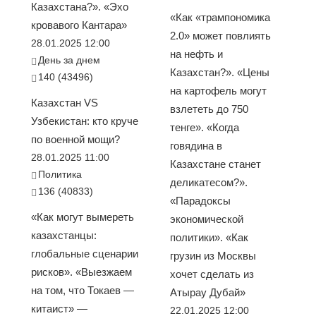
Казахстана?». «Эхо
«Как «трампономика
кровавого Кантара»
2.0» может повлиять
28.01.2025 12:00
на нефть и
День за днем
Казахстан?». «Цены
140 (43496)
на картофель могут
Казахстан VS
взлететь до 750
Узбекистан: кто круче
тенге». «Когда
по военной мощи?
говядина в
28.01.2025 11:00
Казахстане станет
Политика
деликатесом?».
136 (40833)
«Парадоксы
«Как могут вымереть
экономической
казахстанцы:
политики». «Как
глобальные сценарии
грузин из Москвы
рисков». «Выезжаем
хочет сделать из
на том, что Токаев —
Атырау Дубай»
китаист» —
22.01.2025 12:00