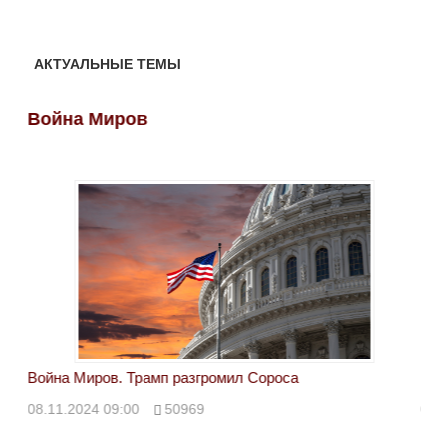
АКТУАЛЬНЫЕ ТЕМЫ
Война Миров
Во
Война Миров. Трамп разгромил Сороса
Вой
08.11.2024 09:00
50969
08.