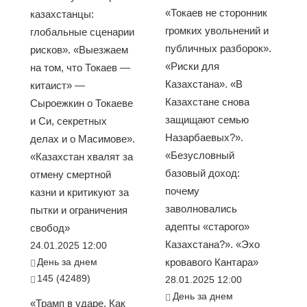
«Токаев не сторонник
казахстанцы:
громких увольнений и
глобальные сценарии
публичных разборок».
рисков». «Выезжаем
«Риски для
на том, что Токаев —
Казахстана». «В
китаист» —
Казахстане снова
Сыроежкин о Токаеве
защищают семью
и Си, секретных
Назарбаевых?».
делах и о Масимове».
«Безусловный
«Казахстан хвалят за
базовый доход:
отмену смертной
почему
казни и критикуют за
заволновались
пытки и ограничения
адепты «старого»
свобод»
Казахстана?». «Эхо
24.01.2025 12:00
День за днем
кровавого Кантара»
145 (42489)
28.01.2025 12:00
День за днем
«Трамп в ударе. Как