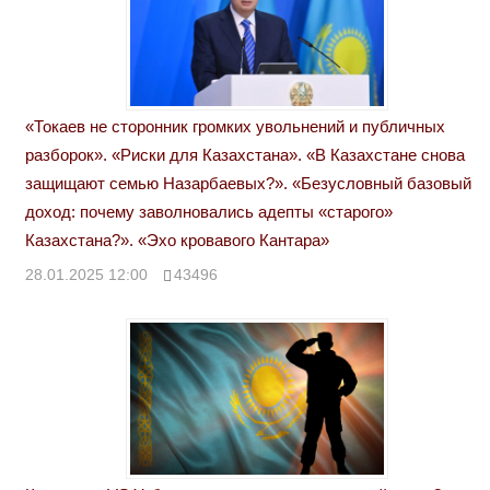
«Токаев не сторонник громких увольнений и публичных
разборок». «Риски для Казахстана». «В Казахстане снова
защищают семью Назарбаевых?». «Безусловный базовый
доход: почему заволновались адепты «старого»
Казахстана?». «Эхо кровавого Кантара»
28.01.2025 12:00
43496