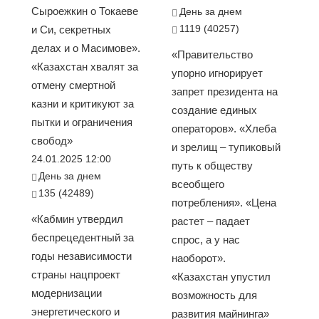
Сыроежкин о Токаеве
День за днем
1119 (40257)
и Си, секретных
делах и о Масимове».
«Правительство
«Казахстан хвалят за
упорно игнорирует
отмену смертной
запрет президента на
казни и критикуют за
создание единых
пытки и ограничения
операторов». «Хлеба
свобод»
и зрелищ – тупиковый
24.01.2025 12:00
путь к обществу
День за днем
всеобщего
135 (42489)
потребления». «Цена
«Кабмин утвердил
растет – падает
беспрецедентный за
спрос, а у нас
годы независимости
наоборот».
страны нацпроект
«Казахстан упустил
модернизации
возможность для
энергетического и
развития майнинга»