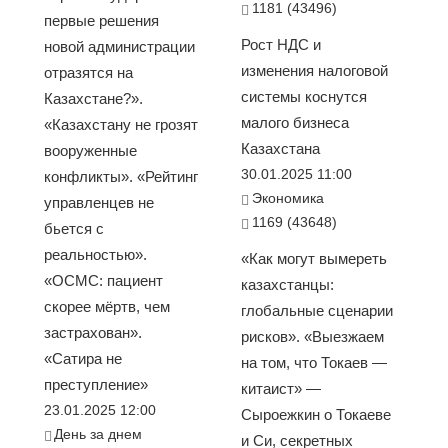
1181 (43496)
первые решения
Рост НДС и
новой администрации
изменения налоговой
отразятся на
системы коснутся
Казахстане?».
малого бизнеса
«Казахстану не грозят
Казахстана
вооруженные
30.01.2025 11:00
конфликты». «Рейтинг
Экономика
управленцев не
1169 (43648)
бьется с
реальностью».
«Как могут вымереть
«ОСМС: пациент
казахстанцы:
скорее мёртв, чем
глобальные сценарии
застрахован».
рисков». «Выезжаем
«Сатира не
на том, что Токаев —
преступление»
китаист» —
23.01.2025 12:00
Сыроежкин о Токаеве
День за днем
и Си, секретных