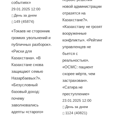
событиях»
новой администрации
29.01.2025 12:00
отразятся на
День за днем
Казахстане?».
149 (45874)
«Казахстану не грозят
«Токаев не сторонник
вооруженные
громких увольнений и
конфликты». «Рейтинг
публичных разборок».
управленцев не
«Риски для
бьется с
Казахстана». «В
реальностью».
Казахстане снова
«ОСМС: пациент
защищают семью
скорее мёртв, чем
Назарбаевых?».
застрахован».
«Безусловный
«Сатира не
базовый доход:
преступление»
почему
23.01.2025 12:00
заволновались
День за днем
адепты «старого»
1124 (40821)