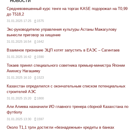
НОВОСТИ
Средневзвешенный курс тенге на торгах KASE подорожал на Т0,99
до Т518,2
31.01.2025 17:25
1575
Экс-руководителю управления культуры Астаны Мажагулову
вынесли приговор за хищение
31.01.2025 16:54
1642
Взаимное признание ЭЦП хотят запустить в ЕАЭС – Сагинтаев
31.01.2025 16:42
1590
Токаев принял специального советника премьер-министра Японии
Акихису Нагашиму
31.01.2025 16:10
1523
Казахстан определился с окончательным списком потенциальных
строителей АЭС
31.01.2025 15:20
1800
Али Алиева назначили ИО главного тренера сборной Казахстана по
футболу
31.01.2025 13:30
1597
Около Т1,1 трлн достигли «безнадежные» кредиты в банках