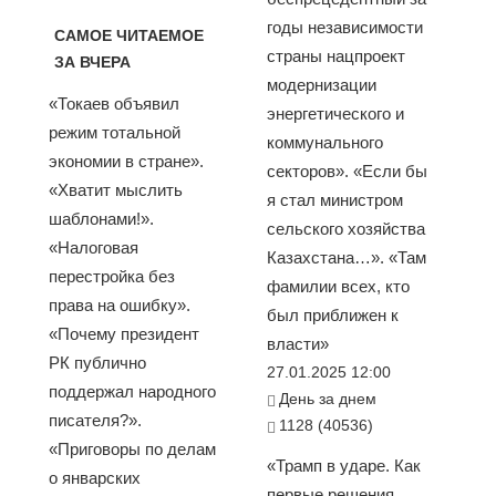
годы независимости
САМОЕ ЧИТАЕМОЕ
страны нацпроект
ЗА ВЧЕРА
модернизации
«Токаев объявил
энергетического и
режим тотальной
коммунального
экономии в стране».
секторов». «Если бы
«Хватит мыслить
я стал министром
шаблонами!».
сельского хозяйства
«Налоговая
Казахстана…». «Там
перестройка без
фамилии всех, кто
права на ошибку».
был приближен к
«Почему президент
власти»
РК публично
27.01.2025 12:00
поддержал народного
День за днем
писателя?».
1128 (40536)
«Приговоры по делам
«Трамп в ударе. Как
о январских
первые решения