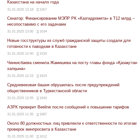
Казахстана на начало года
31.01.2025 13:18
1557
Сенатор: Финансирование МЭПР РК «Казгидромета» в Т12 млрд –
несопоставимо с его задачами
31.01.2025 13:00
1634
Новые госструктуры из служб гражданской защиты создали для
готовности к паводкам в Казахстане
31.01.2025 12:40
1533
Чинкисбаева сменила Жамишева на посту главы фонда «Қазақстан
халқына»
31.01.2025 12:15
1624
Средневековая башня обрушилась после предупреждений
общественников в Туркестанской области
31.01.2025 12:05
1644
АЗРК проверит Beeline после сообщений о повышении тарифов
31.01.2025 11:35
1687
Около 80 должностных лиц привлекли к ответственности по итогам
проверок минпросвета в Казахстане
31.01.2025 11:00
1612