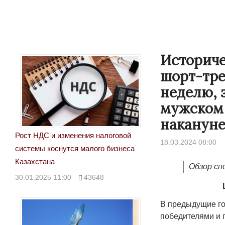
Историче
шорт-тре
неделю, 
мужском 
накануне
Рост НДС и изменения налоговой
18.03.2024 08:00
системы коснутся малого бизнеса
Казахстана
Обзор сп
30.01.2025 11:00
43648
В предыдущие го
победителями и п