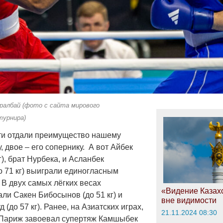
Оралбай (фото с сайта мирового
 турнира)
яти отдали преимущество нашему
, двое – его сопернику. А вот Айбек
г), брат Нурбека, и Асланбек
 71 кг) выиграли единогласным
 В двух самых лёгких весах
«Видение Казахс
ли Сакен Бибосынов (до 51 кг) и
вне видимости
(до 57 кг). Ранее, на Азиатских играх,
21.11.2024 08:30
 Париж завоевал супертяж Камшыбек