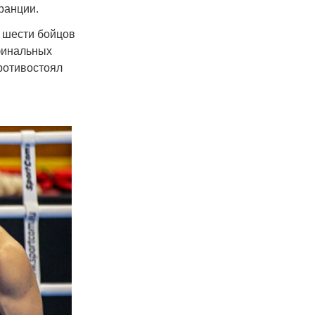
Франции.
з шести бойцов
финальных
противостоял