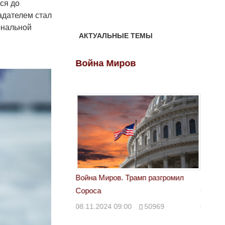
ся до
адателем стал
ональной
АКТУАЛЬНЫЕ ТЕМЫ
ов
Война Миров
Войн
 Трамп разгромил
Война Миров. Трамп разгромил
Война 
Сороса
Сорос
00
50969
08.11.2024 09:00
50969
08.11.