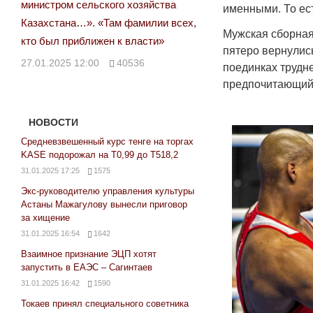
министром сельского хозяйства
именными. То ест
Казахстана…». «Там фамилии всех,
Мужская сборная
кто был приближен к власти»
пятеро вернулис
27.01.2025 12:00
40536
поединках трудне
предпочитающий 
НОВОСТИ
Средневзвешенный курс тенге на торгах
KASE подорожал на Т0,99 до Т518,2
31.01.2025 17:25
1575
Экс-руководителю управления культуры
Астаны Мажагулову вынесли приговор
за хищение
31.01.2025 16:54
1642
Взаимное признание ЭЦП хотят
запустить в ЕАЭС – Сагинтаев
31.01.2025 16:42
1590
Токаев принял специального советника