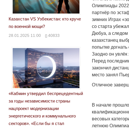
Олимпиады 2022-
партнёр по эста
Казахстан VS Узбекистан: кто круче
зимних Играх «з
со старта убежа
по военной мощи?
Дюбуа, а следом
28.01.2025 11:00
40833
казахстанец выб
попытке догнать 
Заодно он увлёк 
Перед последним 
закончил дистан
место занял Пье
Отличное заверш
«Кабмин утвердил беспрецедентный
за годы независимости страны
В начале прошло
нацпроект модернизации
квалификационны
энергетического и коммунального
весовых категори
секторов». «Если бы я стал
летнюю Олимпиад