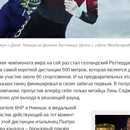
джун и Денис Никиша на финише дистанции (фото с сайта Международ
ия чемпионата мира на сей раз стал голландский Роттерда
а самой короткой дистанции 500 метров, которая является 
и участие около 60 спортсменов. И на предварительных эта
казахстанец финишировал в своих забегах первым. В полу
омпании, пропустив вперёд себя только китайца Линь Сяджу
точно для выхода в решающий раунд.
ителя КНР и Никиши, в медальной
частие действующий на тот момент
 этой дистанции итальянец Пьетро
два канадца – бронзовый призёр