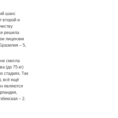
ний шанс
т второй и
честву
же решила
вои лицензии
Бразилия – 5,
 не смогла
а (до 75 кг)
х стадиях. Так
), всё ещё
ин являются
Ирландия,
збекская – 2.