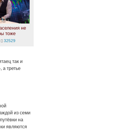
аселения не
фы тоже
32529
таец так и
 а третье
вой
аждой из семи
 путёвки на
вки являются