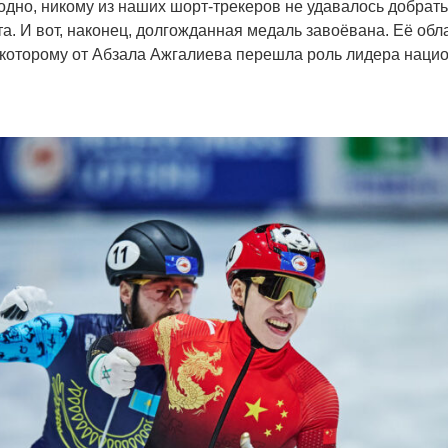
одно, никому из наших шорт-трекеров не удавалось добрать
а. И вот, наконец, долгожданная медаль завоёвана. Её обл
 которому от Абзала Ажгалиева перешла роль лидера наци
Война Мир
Война Миров.
Сороса
08.11.2024 09: