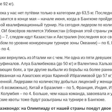
 92 кг).
ока у нас нет путёвки только в категории до 63,5 кг. Послед
авится в конце мая – начале июня, когда в Бангкоке пройде
ой квалификационный турнир. На сегодня лидером по коли
 ОИ боксёров является Узбекистан (сборная этой страны у
 – 7, следом идут Казахстан и Австралия (последняя все с
бом по уровню конкуренции турнире зоны Океании) – по 6, 
 по 4.
ки вернулись из Италии ни с чем. Ни одна из пяти девушек
уфиналов. Алуа Балкибекова (до 50 кг) и Валентина Хальзов
ющих боях, а три другие выбыли из борьбы на более ранни
оёванная на Азиатских играх Кариной Ибрагимовой (до 57 кг
венной. Лидерами по количеству добытых лицензий у женщ
з 6 возможных), Китай и Бразилия – по 5, Франция, Индия, 
 Колумбия – по 4. Больше, чем наша команда, завоевала и у
кие квоты тоже будут разыграны на турнире в Бангкоке.
аэквондо: на Олимпиаду от нашей страны поедут двое