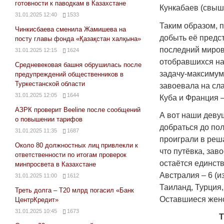
готовности к паводкам в Казахстане
Кункабаев (свыше
31.01.2025 12:40
1533
Таким образом, п
Чинкисбаева сменила Жамишева на
добыть её предст
посту главы фонда «Қазақстан халқына»
последний миров
31.01.2025 12:15
1624
отобравшихся на
Средневековая башня обрушилась после
задачу-максимум)
предупреждений общественников в
Туркестанской области
завоевала на сла
31.01.2025 12:05
1644
Куба и Франция –
АЗРК проверит Beeline после сообщений
А вот наши девуш
о повышении тарифов
добраться до пол
31.01.2025 11:35
1687
проиграли в реша
Около 80 должностных лиц привлекли к
что путёвка, зав
ответственности по итогам проверок
остаётся единст
минпросвета в Казахстане
Австралия – 6 (и
31.01.2025 11:00
1612
Таиланд, Турция,
Треть долга – Т20 млрд погасил «Банк
Оставшиеся женс
ЦентрКредит»
31.01.2025 10:45
1673
Т