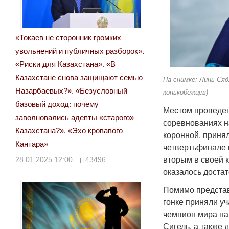
«Токаев не сторонник громких
увольнений и публичных разборок».
«Риски для Казахстана». «В
Казахстане снова защищают семью
На снимке: Линь Ся
Назарбаевых?». «Безусловный
конькобежцев)
базовый доход: почему
Местом проведен
заволновались адепты «старого»
соревнованиях н
Казахстана?». «Эхо кровавого
коронной, принял
Кантара»
четвертьфинале 
вторым в своей к
28.01.2025 12:00
43496
оказалось доста
Помимо представ
гонке приняли у
чемпион мира на
Сигель, а также 