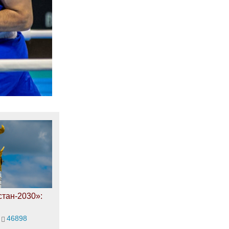
тан-2030»:
46898