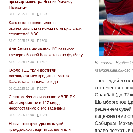
премьер-министра Японии Акихису
Нагашиму
31.01.2025 16:10
1523
Казахстан определился с
окончательным списком потенциальных
строителей АЭС
31.01.2025 15:20
1800
Али Алиева назначили ИО главного
тренера сборной Казахстана по футболу
31.01.2025 13:30
1597
На снимке: Нурбек 
квалификационного
Около Т1,1 трлн достигли
«безнадежные» кредиты в банках
Трое судей из п
Казахстана на начало года
соотечественнику
31.01.2025 13:18
1557
Оралбай (до 92 к
Сенатор: Финансирование МЭПР РК
Шымбергенов (до
«Казгидромета» в Т12 млрд –
несопоставимо с его задачами
решением судей.
31.01.2025 13:00
1634
лицензиатами ста
Сабырхан Махмуд 
Новые госструктуры из служб
гражданской защиты создали для
право поехать в