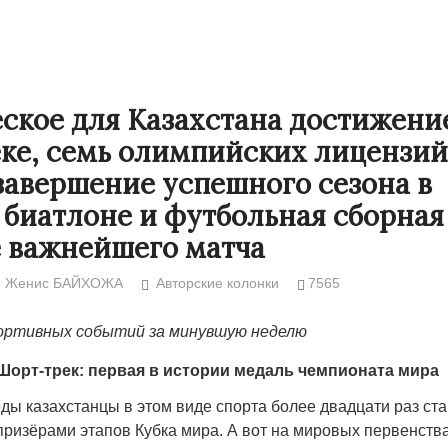
ское для Казахстана достижени
ке, семь олимпийских лицензий
завершение успешного сезона в
биатлоне и футбольная сборная
 важнейшего матча
Женис БАЙХОЖА
Авторские колонки
7565
Народ выбрал свет
Странная заб
ортивных событий за минувшую неделю
Дарига не ждё
17.10.2024 17:00
29972
Авиакомпании
Шорт-трек: первая в истории медаль чемпионата мира
мошенниками
ды казахстанцы в этом виде спорта более двадцати раз ст
30.10.2024 14:
ризёрами этапов Кубка мира. А вот на мировых первенства