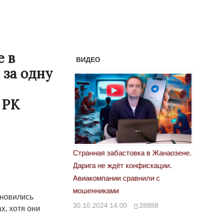
е в
ВИДЕО
 за одну
 РК
астовка в Жанаозене.
«Новый Казахстан не говорит всей
Лондон
т конфискации.
правды»
28.10.
 сравнили с
29.10.2024 09:00
39623
ановились
00
28888
х, хотя они