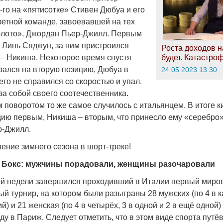
го на «пятисотке» Стивен Дюбуа и его
фетной команде, завоевавшей на тех
олото», Джордан Пьер-Джилл. Первым
л Линь Сяджун, за ним пристроился
Роста доходов н
 – Никиша. Некоторое время спустя
будет. Катастро
рался на вторую позицию, Дюбуа в
24.05.2023 13:30
его не справился со скоростью и упал.
за собой своего соотечественника.
поворотом то же самое случилось с итальянцем. В итоге ки
цию первым, Никиша – вторым, что принесло ему «серебро»,
р-Джилл.
ение зимнего сезона в шорт-треке!
Бокс: мужчины порадовали, женщины разочаровали
й недели завершился проходивший в Италии первый миро
й турнир, на котором были разыграны 28 мужских (по 4 в к
й) и 21 женская (по 4 в четырёх, 3 в одной и 2 в ещё одной)
у в Париж. Следует отметить, что в этом виде спорта путё