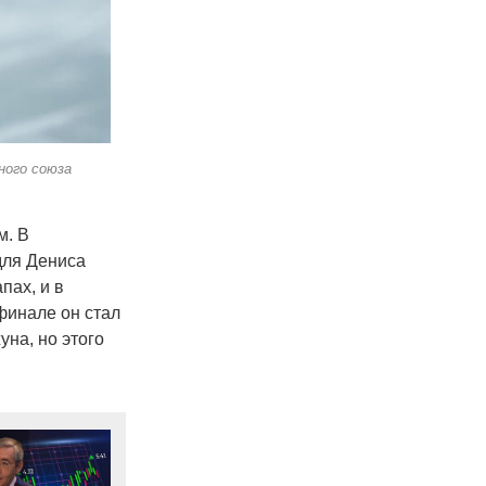
ного союза
м. В
для Дениса
пах, и в
финале он стал
на, но этого