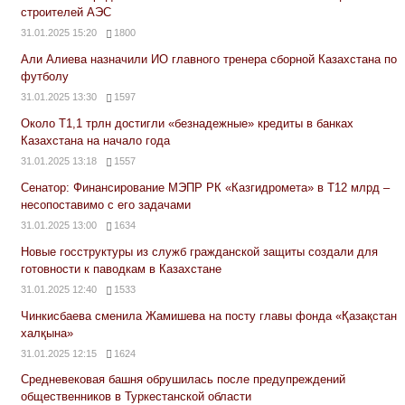
строителей АЭС
31.01.2025 15:20
1800
Али Алиева назначили ИО главного тренера сборной Казахстана по
футболу
31.01.2025 13:30
1597
Около Т1,1 трлн достигли «безнадежные» кредиты в банках
Казахстана на начало года
31.01.2025 13:18
1557
Сенатор: Финансирование МЭПР РК «Казгидромета» в Т12 млрд –
несопоставимо с его задачами
31.01.2025 13:00
1634
Новые госструктуры из служб гражданской защиты создали для
готовности к паводкам в Казахстане
31.01.2025 12:40
1533
Чинкисбаева сменила Жамишева на посту главы фонда «Қазақстан
халқына»
31.01.2025 12:15
1624
Средневековая башня обрушилась после предупреждений
общественников в Туркестанской области