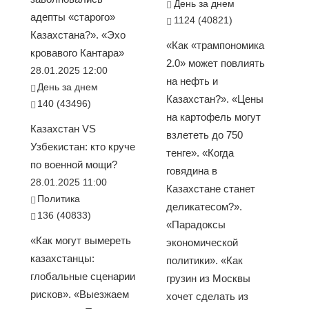
День за днем
адепты «старого»
1124 (40821)
Казахстана?». «Эхо
«Как «трампономика
кровавого Кантара»
2.0» может повлиять
28.01.2025 12:00
на нефть и
День за днем
Казахстан?». «Цены
140 (43496)
на картофель могут
Казахстан VS
взлететь до 750
Узбекистан: кто круче
тенге». «Когда
по военной мощи?
говядина в
28.01.2025 11:00
Казахстане станет
Политика
деликатесом?».
136 (40833)
«Парадоксы
«Как могут вымереть
экономической
казахстанцы:
политики». «Как
глобальные сценарии
грузин из Москвы
рисков». «Выезжаем
хочет сделать из