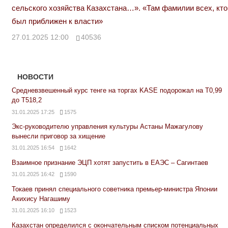
сельского хозяйства Казахстана…». «Там фамилии всех, кто
был приближен к власти»
27.01.2025 12:00
40536
НОВОСТИ
Средневзвешенный курс тенге на торгах KASE подорожал на Т0,99
до Т518,2
31.01.2025 17:25
1575
Экс-руководителю управления культуры Астаны Мажагулову
вынесли приговор за хищение
31.01.2025 16:54
1642
Взаимное признание ЭЦП хотят запустить в ЕАЭС – Сагинтаев
31.01.2025 16:42
1590
Токаев принял специального советника премьер-министра Японии
Акихису Нагашиму
31.01.2025 16:10
1523
Казахстан определился с окончательным списком потенциальных