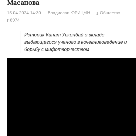
Масанова
15.04.2024 14:30
Владислав ЮРИЦЫН
Общество
8974
Историк Канат Ускенбай о вкладе
выдающегося ученого в кочевниковедение и
борьбу с мифотворчеством