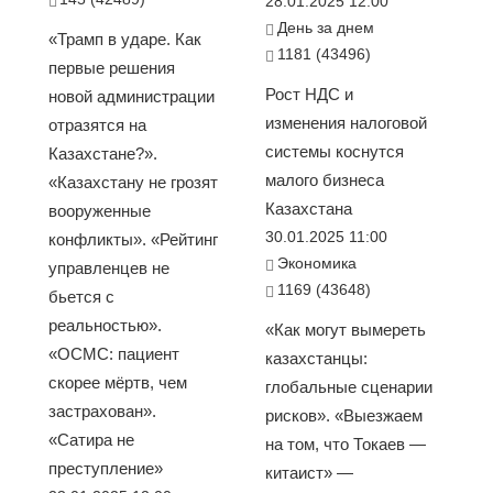
28.01.2025 12:00
День за днем
«Трамп в ударе. Как
1181 (43496)
первые решения
Рост НДС и
новой администрации
изменения налоговой
отразятся на
системы коснутся
Казахстане?».
малого бизнеса
«Казахстану не грозят
Казахстана
вооруженные
30.01.2025 11:00
конфликты». «Рейтинг
Экономика
управленцев не
1169 (43648)
бьется с
реальностью».
«Как могут вымереть
«ОСМС: пациент
казахстанцы:
скорее мёртв, чем
глобальные сценарии
застрахован».
рисков». «Выезжаем
«Сатира не
на том, что Токаев —
преступление»
китаист» —