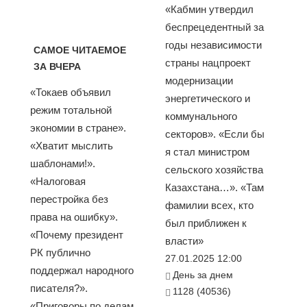
«Кабмин утвердил
беспрецедентный за
годы независимости
САМОЕ ЧИТАЕМОЕ
страны нацпроект
ЗА ВЧЕРА
модернизации
«Токаев объявил
энергетического и
режим тотальной
коммунального
экономии в стране».
секторов». «Если бы
«Хватит мыслить
я стал министром
шаблонами!».
сельского хозяйства
«Налоговая
Казахстана…». «Там
перестройка без
фамилии всех, кто
права на ошибку».
был приближен к
«Почему президент
власти»
РК публично
27.01.2025 12:00
поддержал народного
День за днем
писателя?».
1128 (40536)
«Приговоры по делам