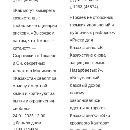
1253 (45874)
«Как могут вымереть
«Токаев не сторонник
казахстанцы:
громких увольнений и
глобальные сценарии
публичных разборок».
рисков». «Выезжаем
«Риски для
на том, что Токаев —
Казахстана». «В
китаист» —
Казахстане снова
Сыроежкин о Токаеве
защищают семью
и Си, секретных
Назарбаевых?».
делах и о Масимове».
«Безусловный
«Казахстан хвалят за
базовый доход:
отмену смертной
почему
казни и критикуют за
заволновались
пытки и ограничения
адепты «старого»
свобод»
Казахстана?». «Эхо
24.01.2025 12:00
День за днем
кровавого Кантара»
145 (42489)