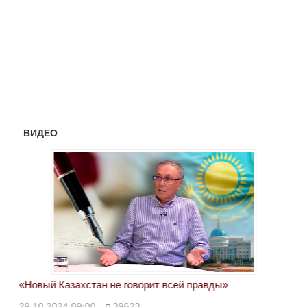
ВИДЕО
«Новый Казахстан не говорит всей правды»
Лон
ми
29.10.2024 09:00
39623
28.