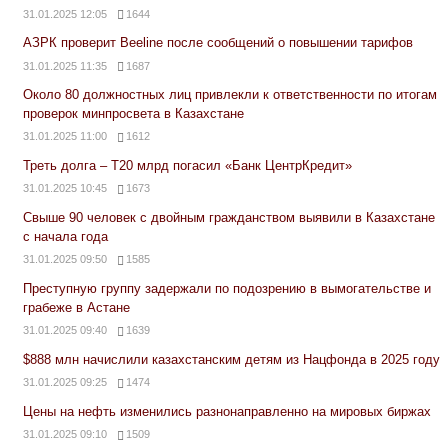
31.01.2025 12:05
1644
АЗРК проверит Beeline после сообщений о повышении тарифов
31.01.2025 11:35
1687
Около 80 должностных лиц привлекли к ответственности по итогам
проверок минпросвета в Казахстане
31.01.2025 11:00
1612
Треть долга – Т20 млрд погасил «Банк ЦентрКредит»
31.01.2025 10:45
1673
Свыше 90 человек с двойным гражданством выявили в Казахстане
с начала года
31.01.2025 09:50
1585
Преступную группу задержали по подозрению в вымогательстве и
грабеже в Астане
31.01.2025 09:40
1639
$888 млн начислили казахстанским детям из Нацфонда в 2025 году
31.01.2025 09:25
1474
Цены на нефть изменились разнонаправленно на мировых биржах
31.01.2025 09:10
1509