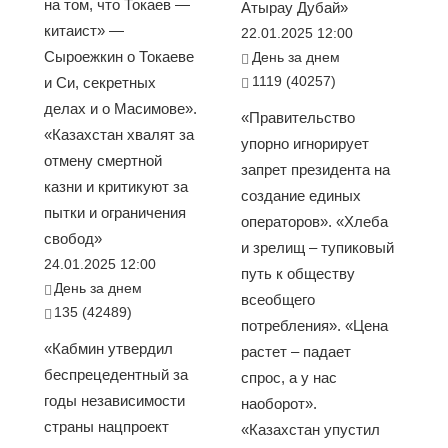
на том, что Токаев —
Атырау Дубай»
китаист» —
22.01.2025 12:00
Сыроежкин о Токаеве
День за днем
1119 (40257)
и Си, секретных
делах и о Масимове».
«Правительство
«Казахстан хвалят за
упорно игнорирует
отмену смертной
запрет президента на
казни и критикуют за
создание единых
пытки и ограничения
операторов». «Хлеба
свобод»
и зрелищ – тупиковый
24.01.2025 12:00
путь к обществу
День за днем
всеобщего
135 (42489)
потребления». «Цена
«Кабмин утвердил
растет – падает
беспрецедентный за
спрос, а у нас
годы независимости
наоборот».
страны нацпроект
«Казахстан упустил