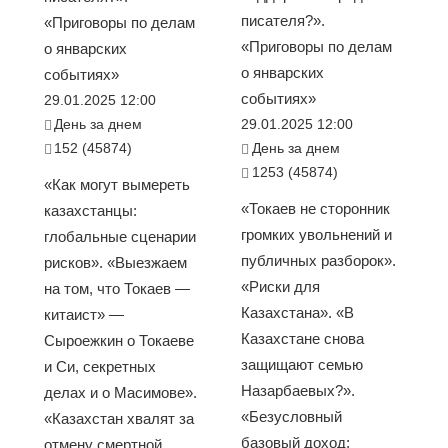
писателя?».
«Приговоры по делам
«Приговоры по делам
о январских
о январских
событиях»
событиях»
29.01.2025 12:00
День за днем
29.01.2025 12:00
152 (45874)
День за днем
1253 (45874)
«Как могут вымереть
«Токаев не сторонник
казахстанцы:
громких увольнений и
глобальные сценарии
публичных разборок».
рисков». «Выезжаем
«Риски для
на том, что Токаев —
Казахстана». «В
китаист» —
Казахстане снова
Сыроежкин о Токаеве
защищают семью
и Си, секретных
Назарбаевых?».
делах и о Масимове».
«Безусловный
«Казахстан хвалят за
базовый доход:
отмену смертной