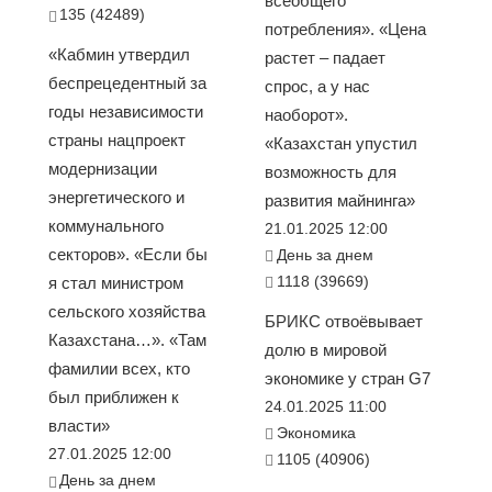
всеобщего
135 (42489)
потребления». «Цена
«Кабмин утвердил
растет – падает
беспрецедентный за
спрос, а у нас
годы независимости
наоборот».
страны нацпроект
«Казахстан упустил
модернизации
возможность для
энергетического и
развития майнинга»
коммунального
21.01.2025 12:00
секторов». «Если бы
День за днем
1118 (39669)
я стал министром
сельского хозяйства
БРИКС отвоёвывает
Казахстана…». «Там
долю в мировой
фамилии всех, кто
экономике у стран G7
был приближен к
24.01.2025 11:00
власти»
Экономика
27.01.2025 12:00
1105 (40906)
День за днем