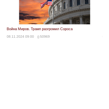
Война Миров. Трамп разгромил Сороса
Вой
08.11.2024 09:00
50969
08.