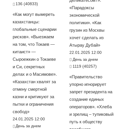
деликатесом?».
136 (40833)
«Парадоксы
«Как могут вымереть
экономической
казахстанцы:
политики». «Как
глобальные сценарии
грузин из Москвы
рисков». «Выезжаем
хочет сделать из
на том, что Токаев —
Атырау Дубай»
китаист» —
22.01.2025 12:00
Сыроежкин о Токаеве
День за днем
1119 (40257)
и Си, секретных
делах и о Масимове».
«Правительство
«Казахстан хвалят за
упорно игнорирует
отмену смертной
запрет президента на
казни и критикуют за
создание единых
пытки и ограничения
операторов». «Хлеба
свобод»
и зрелищ – тупиковый
24.01.2025 12:00
путь к обществу
День за днем