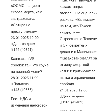
«Как могут вымереть
«ОСМС: пациент
казахстанцы:
скорее мёртв, чем
глобальные сценарии
застрахован».
рисков». «Выезжаем
«Сатира не
на том, что Токаев —
преступление»
китаист» —
23.01.2025 12:00
Сыроежкин о Токаеве
День за днем
и Си, секретных
144 (40821)
делах и о Масимове».
«Казахстан хвалят за
Казахстан VS
отмену смертной
Узбекистан: кто круче
казни и критикуют за
по военной мощи?
пытки и ограничения
28.01.2025 11:00
Политика
свобод»
143 (40833)
24.01.2025 12:00
День за днем
Рост НДС и
1161 (42489)
изменения налоговой