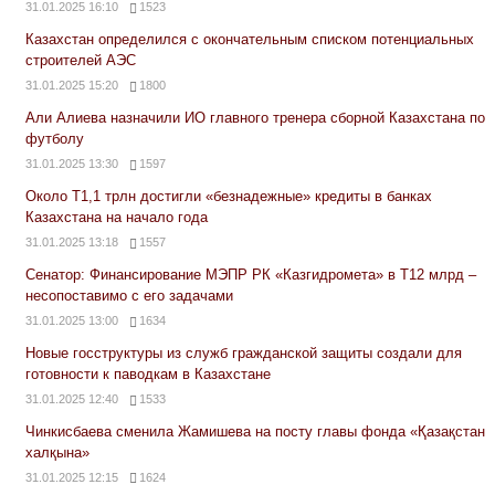
31.01.2025 16:10
1523
Казахстан определился с окончательным списком потенциальных
строителей АЭС
31.01.2025 15:20
1800
Али Алиева назначили ИО главного тренера сборной Казахстана по
футболу
31.01.2025 13:30
1597
Около Т1,1 трлн достигли «безнадежные» кредиты в банках
Казахстана на начало года
31.01.2025 13:18
1557
Сенатор: Финансирование МЭПР РК «Казгидромета» в Т12 млрд –
несопоставимо с его задачами
31.01.2025 13:00
1634
Новые госструктуры из служб гражданской защиты создали для
готовности к паводкам в Казахстане
31.01.2025 12:40
1533
Чинкисбаева сменила Жамишева на посту главы фонда «Қазақстан
халқына»
31.01.2025 12:15
1624