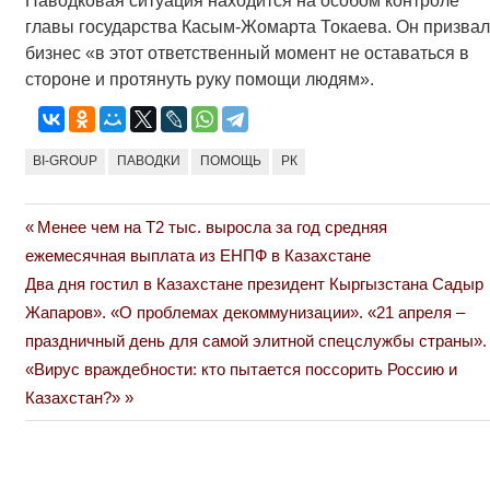
Паводковая ситуация находится на особом контроле
главы государства Касым-Жомарта Токаева. Он призвал
бизнес «в этот ответственный момент не оставаться в
стороне и протянуть руку помощи людям».
BI-GROUP
ПАВОДКИ
ПОМОЩЬ
РК
Previous
Менее чем на Т2 тыс. выросла за год средняя
Навигация
Post:
ежемесячная выплата из ЕНПФ в Казахстане
по
Next
Два дня гостил в Казахстане президент Кыргызстана Садыр
Post:
Жапаров». «О проблемах декоммунизации». «21 апреля –
записям
праздничный день для самой элитной спецслужбы страны».
«Вирус враждебности: кто пытается поссорить Россию и
Казахстан?»