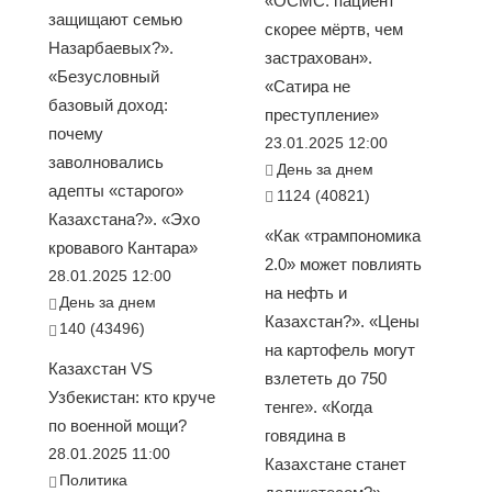
«ОСМС: пациент
защищают семью
скорее мёртв, чем
Назарбаевых?».
застрахован».
«Безусловный
«Сатира не
базовый доход:
преступление»
почему
23.01.2025 12:00
заволновались
День за днем
адепты «старого»
1124 (40821)
Казахстана?». «Эхо
«Как «трампономика
кровавого Кантара»
2.0» может повлиять
28.01.2025 12:00
на нефть и
День за днем
Казахстан?». «Цены
140 (43496)
на картофель могут
Казахстан VS
взлететь до 750
Узбекистан: кто круче
тенге». «Когда
по военной мощи?
говядина в
28.01.2025 11:00
Казахстане станет
Политика