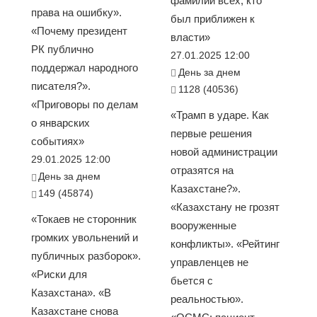
фамилии всех, кто
права на ошибку».
был приближен к
«Почему президент
власти»
РК публично
27.01.2025 12:00
поддержал народного
День за днем
писателя?».
1128 (40536)
«Приговоры по делам
«Трамп в ударе. Как
о январских
первые решения
событиях»
новой администрации
29.01.2025 12:00
отразятся на
День за днем
Казахстане?».
149 (45874)
«Казахстану не грозят
«Токаев не сторонник
вооруженные
громких увольнений и
конфликты». «Рейтинг
публичных разборок».
управленцев не
«Риски для
бьется с
Казахстана». «В
реальностью».
Казахстане снова