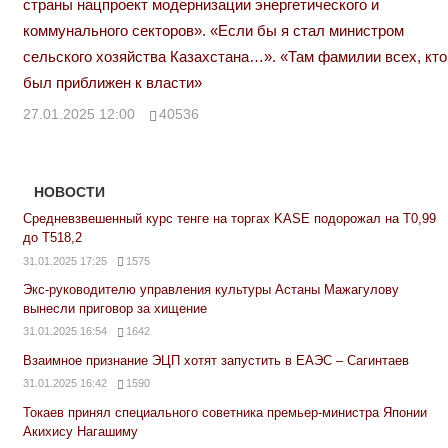
страны нацпроект модернизации энергетического и
коммунального секторов». «Если бы я стал министром
сельского хозяйства Казахстана…». «Там фамилии всех, кто
был приближен к власти»
27.01.2025 12:00
40536
НОВОСТИ
Средневзвешенный курс тенге на торгах KASE подорожал на Т0,99
до Т518,2
31.01.2025 17:25
1575
Экс-руководителю управления культуры Астаны Мажагулову
вынесли приговор за хищение
31.01.2025 16:54
1642
Взаимное признание ЭЦП хотят запустить в ЕАЭС – Сагинтаев
31.01.2025 16:42
1590
Токаев принял специального советника премьер-министра Японии
Акихису Нагашиму