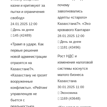
почему
казни и критикуют за
заволновались
пытки и ограничения
адепты «старого»
свобод»
Казахстана?». «Эхо
24.01.2025 12:00
День за днем
кровавого Кантара»
145 (42489)
28.01.2025 12:00
День за днем
«Трамп в ударе. Как
1181 (43496)
первые решения
Рост НДС и
новой администрации
изменения налоговой
отразятся на
системы коснутся
Казахстане?».
малого бизнеса
«Казахстану не грозят
Казахстана
вооруженные
30.01.2025 11:00
конфликты». «Рейтинг
Экономика
управленцев не
1169 (43648)
бьется с
реальностью».