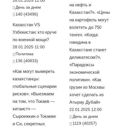
28.01.2025 12:00
на нефть и
День за днем
Казахстан?». «Цены
140 (43496)
на картофель могут
Казахстан VS
взлететь до 750
Узбекистан: кто круче
тенге». «Когда
по военной мощи?
говядина в
28.01.2025 11:00
Казахстане станет
Политика
деликатесом?».
136 (40833)
«Парадоксы
«Как могут вымереть
экономической
казахстанцы:
политики». «Как
глобальные сценарии
грузин из Москвы
рисков». «Выезжаем
хочет сделать из
на том, что Токаев —
Атырау Дубай»
китаист» —
22.01.2025 12:00
Сыроежкин о Токаеве
День за днем
1119 (40257)
и Си, секретных