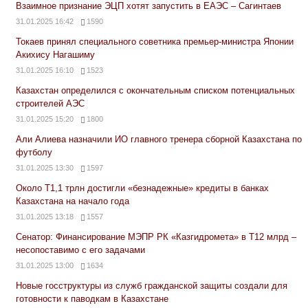
Взаимное признание ЭЦП хотят запустить в ЕАЭС – Сагинтаев
31.01.2025 16:42
1590
Токаев принял специального советника премьер-министра Японии
Акихису Нагашиму
31.01.2025 16:10
1523
Казахстан определился с окончательным списком потенциальных
строителей АЭС
31.01.2025 15:20
1800
Али Алиева назначили ИО главного тренера сборной Казахстана по
футболу
31.01.2025 13:30
1597
Около Т1,1 трлн достигли «безнадежные» кредиты в банках
Казахстана на начало года
31.01.2025 13:18
1557
Сенатор: Финансирование МЭПР РК «Казгидромета» в Т12 млрд –
несопоставимо с его задачами
31.01.2025 13:00
1634
Новые госструктуры из служб гражданской защиты создали для
готовности к паводкам в Казахстане