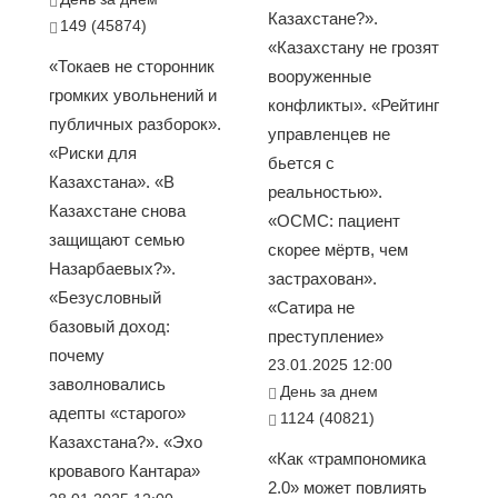
Казахстане?».
149 (45874)
«Казахстану не грозят
«Токаев не сторонник
вооруженные
громких увольнений и
конфликты». «Рейтинг
публичных разборок».
управленцев не
«Риски для
бьется с
Казахстана». «В
реальностью».
Казахстане снова
«ОСМС: пациент
защищают семью
скорее мёртв, чем
Назарбаевых?».
застрахован».
«Безусловный
«Сатира не
базовый доход:
преступление»
почему
23.01.2025 12:00
заволновались
День за днем
адепты «старого»
1124 (40821)
Казахстана?». «Эхо
«Как «трампономика
кровавого Кантара»
2.0» может повлиять