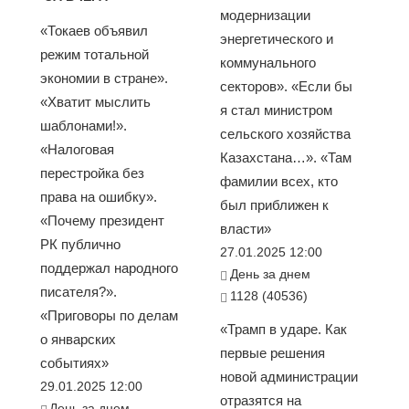
модернизации
«Токаев объявил
энергетического и
режим тотальной
коммунального
экономии в стране».
секторов». «Если бы
«Хватит мыслить
я стал министром
шаблонами!».
сельского хозяйства
«Налоговая
Казахстана…». «Там
перестройка без
фамилии всех, кто
права на ошибку».
был приближен к
«Почему президент
власти»
РК публично
27.01.2025 12:00
поддержал народного
День за днем
писателя?».
1128 (40536)
«Приговоры по делам
«Трамп в ударе. Как
о январских
первые решения
событиях»
новой администрации
29.01.2025 12:00
отразятся на
День за днем