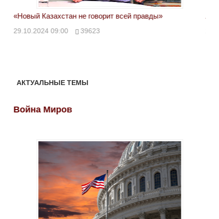
«Новый Казахстан не говорит всей правды»
Лон
ми
29.10.2024 09:00
39623
28.
АКТУАЛЬНЫЕ ТЕМЫ
Война Миров
Во