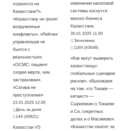
изменения налоговой
отразятся на
системы коснутся
Казахстане?».
малого бизнеса
«Казахстану не грозят
Казахстана
вооруженные
30.01.2025 11:00
конфликты». «Рейтинг
Экономика
управленцев не
1169 (43648)
бьется с
реальностью».
«Как могут вымереть
«ОСМС: пациент
казахстанцы:
скорее мёртв, чем
глобальные сценарии
застрахован».
рисков». «Выезжаем
«Сатира не
на том, что Токаев —
преступление»
китаист» —
23.01.2025 12:00
Сыроежкин о Токаеве
День за днем
и Си, секретных
144 (40821)
делах и о Масимове».
«Казахстан хвалят за
Казахстан VS