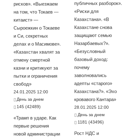
публичных разборок».
рисков». «Выезжаем
«Риски для
на том, что Токаев —
Казахстана». «В
китаист» —
Казахстане снова
Сыроежкин о Токаеве
защищают семью
и Си, секретных
Назарбаевых?».
делах и о Масимове».
«Безусловный
«Казахстан хвалят за
базовый доход:
отмену смертной
почему
казни и критикуют за
заволновались
пытки и ограничения
адепты «старого»
свобод»
Казахстана?». «Эхо
24.01.2025 12:00
День за днем
кровавого Кантара»
145 (42489)
28.01.2025 12:00
День за днем
«Трамп в ударе. Как
1181 (43496)
первые решения
Рост НДС и
новой администрации