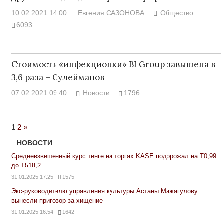
10.02.2021 14:00
Евгения САЗОНОВА
Общество
6093
Стоимость «инфекционки» BI Group завышена в
3,6 раза – Сулейманов
07.02.2021 09:40
Новости
1796
Next
1
2
»
Posts
НОВОСТИ
Средневзвешенный курс тенге на торгах KASE подорожал на Т0,99
до Т518,2
31.01.2025 17:25
1575
Экс-руководителю управления культуры Астаны Мажагулову
вынесли приговор за хищение
31.01.2025 16:54
1642