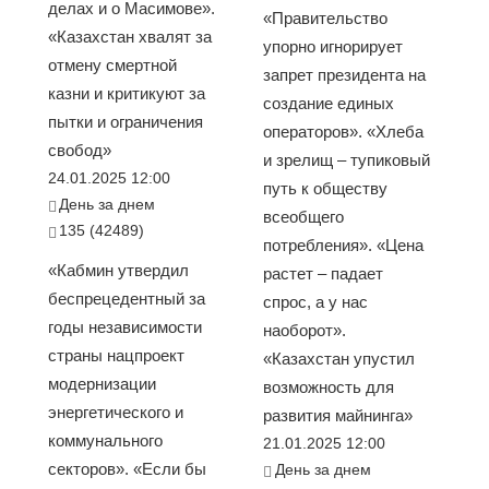
делах и о Масимове».
«Правительство
«Казахстан хвалят за
упорно игнорирует
отмену смертной
запрет президента на
казни и критикуют за
создание единых
пытки и ограничения
операторов». «Хлеба
свобод»
и зрелищ – тупиковый
24.01.2025 12:00
путь к обществу
День за днем
всеобщего
135 (42489)
потребления». «Цена
«Кабмин утвердил
растет – падает
беспрецедентный за
спрос, а у нас
годы независимости
наоборот».
страны нацпроект
«Казахстан упустил
модернизации
возможность для
энергетического и
развития майнинга»
коммунального
21.01.2025 12:00
секторов». «Если бы
День за днем