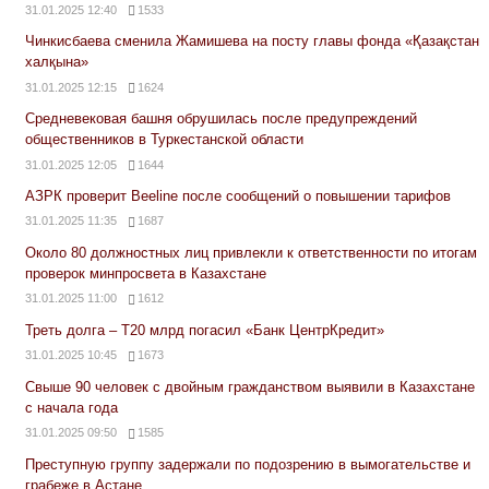
31.01.2025 12:40
1533
Чинкисбаева сменила Жамишева на посту главы фонда «Қазақстан
халқына»
31.01.2025 12:15
1624
Средневековая башня обрушилась после предупреждений
общественников в Туркестанской области
31.01.2025 12:05
1644
АЗРК проверит Beeline после сообщений о повышении тарифов
31.01.2025 11:35
1687
Около 80 должностных лиц привлекли к ответственности по итогам
проверок минпросвета в Казахстане
31.01.2025 11:00
1612
Треть долга – Т20 млрд погасил «Банк ЦентрКредит»
31.01.2025 10:45
1673
Свыше 90 человек с двойным гражданством выявили в Казахстане
с начала года
31.01.2025 09:50
1585
Преступную группу задержали по подозрению в вымогательстве и
грабеже в Астане