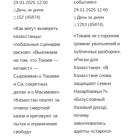
событиях»
29.01.2025 12:00
День за днем
29.01.2025 12:00
152 (45874)
День за днем
1253 (45874)
«Как могут вымереть
«Токаев не сторонник
казахстанцы:
громких увольнений и
глобальные сценарии
публичных разборок».
рисков». «Выезжаем
«Риски для
на том, что Токаев —
Казахстана». «В
китаист» —
Казахстане снова
Сыроежкин о Токаеве
защищают семью
и Си, секретных
Назарбаевых?».
делах и о Масимове».
«Безусловный
«Казахстан хвалят за
базовый доход:
отмену смертной
почему
казни и критикуют за
заволновались
пытки и ограничения
адепты «старого»
свобод»