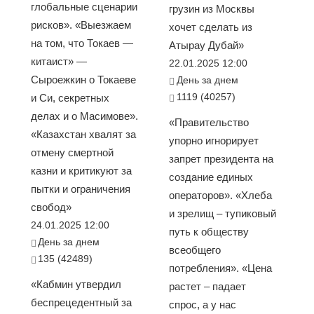
глобальные сценарии
грузин из Москвы
рисков». «Выезжаем
хочет сделать из
на том, что Токаев —
Атырау Дубай»
китаист» —
22.01.2025 12:00
Сыроежкин о Токаеве
День за днем
1119 (40257)
и Си, секретных
делах и о Масимове».
«Правительство
«Казахстан хвалят за
упорно игнорирует
отмену смертной
запрет президента на
казни и критикуют за
создание единых
пытки и ограничения
операторов». «Хлеба
свобод»
и зрелищ – тупиковый
24.01.2025 12:00
путь к обществу
День за днем
всеобщего
135 (42489)
потребления». «Цена
«Кабмин утвердил
растет – падает
беспрецедентный за
спрос, а у нас