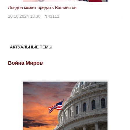
Лондон может предать Вашингтон
Эле
28.10.2024 13:30
43112
24.
АКТУАЛЬНЫЕ ТЕМЫ
Война Миров
Во