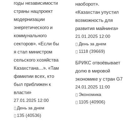
годы независимости
наоборот».
страны нацпроект
«Казахстан упустил
модернизации
возможность для
энергетического и
развития майнинга»
коммунального
21.01.2025 12:00
секторов». «Если бы
День за днем
1118 (39669)
я стал министром
сельского хозяйства
БРИКС отвоёвывает
Казахстана…». «Там
долю в мировой
фамилии всех, кто
экономике у стран G7
был приближен к
24.01.2025 11:00
власти»
Экономика
27.01.2025 12:00
1105 (40906)
День за днем
135 (40536)