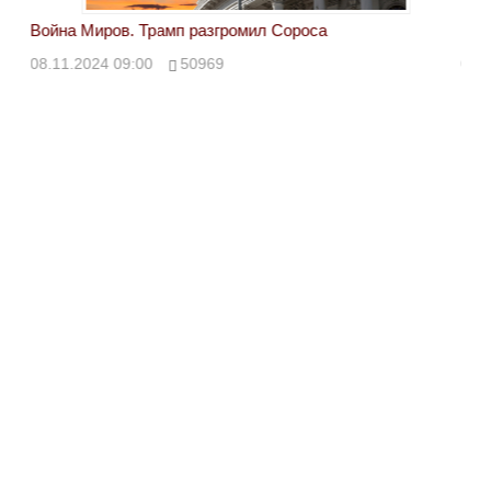
Война Миров. Трамп разгромил Сороса
Вой
08.11.2024 09:00
50969
08.