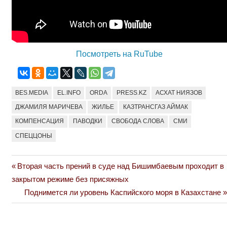
Посмотреть на RuTube
BES.MEDIA
EL.INFO
ORDA
PRESS.KZ
АСХАТ НИЯЗОВ
ДЖАМИЛЯ МАРИЧЕВА
ЖИЛЬЕ
КАЗТРАНСГАЗ АЙМАК
КОМПЕНСАЦИЯ
ПАВОДКИ
СВОБОДА СЛОВА
СМИ
СПЕЦЦОНЫ
Previous
Вторая часть прений в суде над Бишимбаевым проходит в
Навигация
Post:
закрытом режиме без присяжных
по
Next
Поднимется ли уровень Каспийского моря в Казахстане
Post:
записям