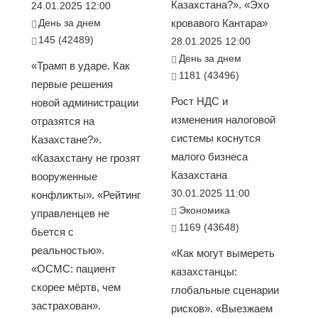
Казахстана?». «Эхо
24.01.2025 12:00
День за днем
кровавого Кантара»
145 (42489)
28.01.2025 12:00
День за днем
«Трамп в ударе. Как
1181 (43496)
первые решения
Рост НДС и
новой администрации
изменения налоговой
отразятся на
системы коснутся
Казахстане?».
малого бизнеса
«Казахстану не грозят
Казахстана
вооруженные
30.01.2025 11:00
конфликты». «Рейтинг
Экономика
управленцев не
1169 (43648)
бьется с
реальностью».
«Как могут вымереть
«ОСМС: пациент
казахстанцы:
скорее мёртв, чем
глобальные сценарии
застрахован».
рисков». «Выезжаем