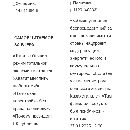
Политика
Экономика
1129 (40833)
143 (43648)
«Кабмин утвердил
беспрецедентный за
годы независимости
САМОЕ ЧИТАЕМОЕ
страны нацпроект
ЗА ВЧЕРА
модернизации
«Токаев объявил
энергетического и
режим тотальной
коммунального
экономии в стране».
секторов». «Если бы
«Хватит мыслить
я стал министром
шаблонами!».
сельского хозяйства
«Налоговая
Казахстана…». «Там
перестройка без
фамилии всех, кто
права на ошибку».
был приближен к
«Почему президент
власти»
РК публично
27.01.2025 12:00