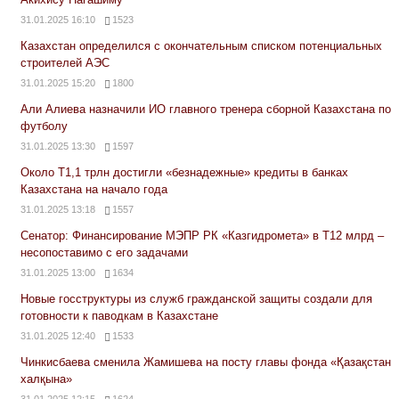
31.01.2025 16:10
1523
Казахстан определился с окончательным списком потенциальных
строителей АЭС
31.01.2025 15:20
1800
Али Алиева назначили ИО главного тренера сборной Казахстана по
футболу
31.01.2025 13:30
1597
Около Т1,1 трлн достигли «безнадежные» кредиты в банках
Казахстана на начало года
31.01.2025 13:18
1557
Сенатор: Финансирование МЭПР РК «Казгидромета» в Т12 млрд –
несопоставимо с его задачами
31.01.2025 13:00
1634
Новые госструктуры из служб гражданской защиты создали для
готовности к паводкам в Казахстане
31.01.2025 12:40
1533
Чинкисбаева сменила Жамишева на посту главы фонда «Қазақстан
халқына»
31.01.2025 12:15
1624