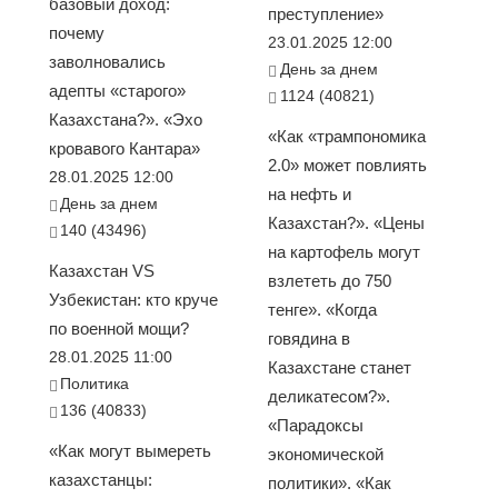
базовый доход:
преступление»
почему
23.01.2025 12:00
заволновались
День за днем
адепты «старого»
1124 (40821)
Казахстана?». «Эхо
«Как «трампономика
кровавого Кантара»
2.0» может повлиять
28.01.2025 12:00
на нефть и
День за днем
Казахстан?». «Цены
140 (43496)
на картофель могут
Казахстан VS
взлететь до 750
Узбекистан: кто круче
тенге». «Когда
по военной мощи?
говядина в
28.01.2025 11:00
Казахстане станет
Политика
деликатесом?».
136 (40833)
«Парадоксы
«Как могут вымереть
экономической
казахстанцы:
политики». «Как