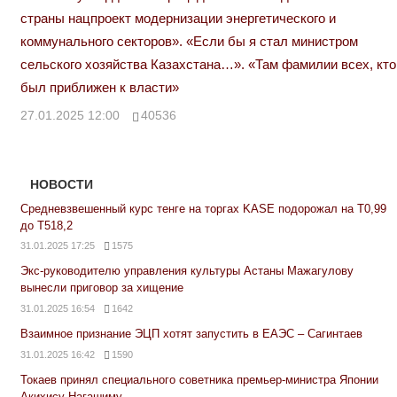
страны нацпроект модернизации энергетического и
коммунального секторов». «Если бы я стал министром
сельского хозяйства Казахстана…». «Там фамилии всех, кто
был приближен к власти»
27.01.2025 12:00
40536
НОВОСТИ
Средневзвешенный курс тенге на торгах KASE подорожал на Т0,99
до Т518,2
31.01.2025 17:25
1575
Экс-руководителю управления культуры Астаны Мажагулову
вынесли приговор за хищение
31.01.2025 16:54
1642
Взаимное признание ЭЦП хотят запустить в ЕАЭС – Сагинтаев
31.01.2025 16:42
1590
Токаев принял специального советника премьер-министра Японии
Акихису Нагашиму