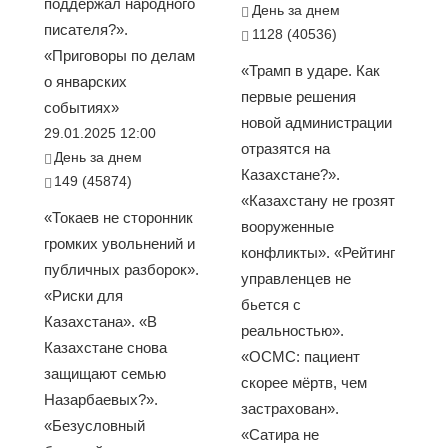
поддержал народного
День за днем
писателя?».
1128 (40536)
«Приговоры по делам
«Трамп в ударе. Как
о январских
первые решения
событиях»
новой администрации
29.01.2025 12:00
отразятся на
День за днем
Казахстане?».
149 (45874)
«Казахстану не грозят
«Токаев не сторонник
вооруженные
громких увольнений и
конфликты». «Рейтинг
публичных разборок».
управленцев не
«Риски для
бьется с
Казахстана». «В
реальностью».
Казахстане снова
«ОСМС: пациент
защищают семью
скорее мёртв, чем
Назарбаевых?».
застрахован».
«Безусловный
«Сатира не