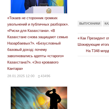
«Токаев не сторонник громких
ВЫПУСКНИКИ
КА
увольнений и публичных разборок».
«Риски для Казахстана». «В
Казахстане снова защищают семью
Previous
Как Президент о
Навигация
Назарбаевых?». «Безусловный
Post:
Шокирующие итоги
по
базовый доход: почему
Next
На Т348 млрд
заволновались адепты «старого»
Post:
записям
Казахстана?». «Эхо кровавого
Кантара»
28.01.2025 12:00
43496