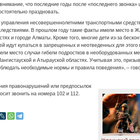
внимание, что последние годы после «последнего звонка»
стоятельно праздновать.
 управления несовершеннолетними транспортными средст
следствиями. В прошлом году такие факты имели место в 
тях и городе Алматы. Кроме того, многие дети из-за беско
Война Мир
ей идут купаться в запрещенных и неотведенных для этого 
ели место случаи гибели подростков в необорудованных м
Мангистауской и Атырауской областях. Учитывая это, призы
облюдать необходимые нормы и правила поведения», – гов
ния правонарушений или предпосылок
осит звонить на номера 102 и 112.
Война Миров.
Сороса
08.11.2024 09: