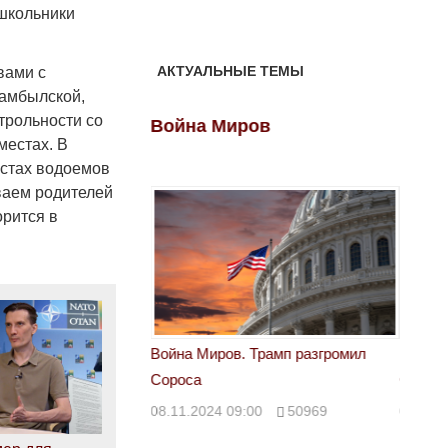
 школьники
АКТУАЛЬНЫЕ ТЕМЫ
вами с
Жамбылской,
нтрольности со
ов
Война Миров
Войн
местах. В
естах водоемов
ваем родителей
орится в
 Трамп разгромил
Война Миров. Трамп разгромил
Война 
Сороса
Сорос
00
50969
08.11.2024 09:00
50969
08.11.