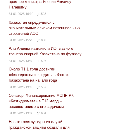
премьер-министра Японии Акихису
Нагашиму
31.01.2025 16:10
1523
Казахстан определился с
окончательным списком потенциальных
строителей АЭС
31.01.2025 15:20
1800
Али Алиева назначили ИО главного
тренера сборной Казахстана по футболу
31.01.2025 13:30
1597
Около Т1,1 трлн достигли
«безнадежные» кредиты в банках
Казахстана на начало года
31.01.2025 13:18
1557
Сенатор: Финансирование МЭПР РК
«Казгидромета» в Т12 млрд –
несопоставимо с его задачами
31.01.2025 13:00
1634
Новые госструктуры из служб
гражданской защиты создали для