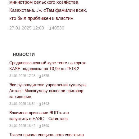
министром сельского хозяйства
Казахстана…». «Там фамилии всех,
кто был приближен к власти»
27.01.2025 12:00
40536
НОВОСТИ
Средневзвешенный курс тенге на торгах
KASE подорожал на Т0,99 до Т518,2
31.01.2025 17:25
1575
Экс-руководителю управления культуры
Астаны Мажагулову вынесли приговор
за хищение
31.01.2025 16:54
1642
Взаимное признание ЭЦП хотят
запустить в ЕАЭС – Сагинтаев
31.01.2025 16:42
1590
Токаев принял специального советника