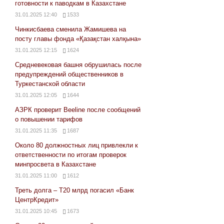
готовности к паводкам в Казахстане
31.01.2025 12:40
1533
Чинкисбаева сменила Жамишева на
посту главы фонда «Қазақстан халқына»
31.01.2025 12:15
1624
Средневековая башня обрушилась после
предупреждений общественников в
Туркестанской области
31.01.2025 12:05
1644
АЗРК проверит Beeline после сообщений
о повышении тарифов
31.01.2025 11:35
1687
Около 80 должностных лиц привлекли к
ответственности по итогам проверок
минпросвета в Казахстане
31.01.2025 11:00
1612
Треть долга – Т20 млрд погасил «Банк
ЦентрКредит»
31.01.2025 10:45
1673