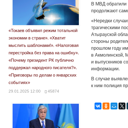
В МВД обратили 
продолжают само
«Нередки случаи
трагическими по
«Токаев объявил режим тотальной
Атырауской облас
экономии в стране». «Хватит
стороны родител
мыслить шаблонами!». «Налоговая
прошлом году им
перестройка без права на ошибку».
в Акмолинской, 
«Почему президент РК публично
и выпускников с
поддержал народного писателя?».
информации.
«Приговоры по делам о январских
В случае выявле
событиях»
к ним полиция пр
29.01.2025 12:00
45874