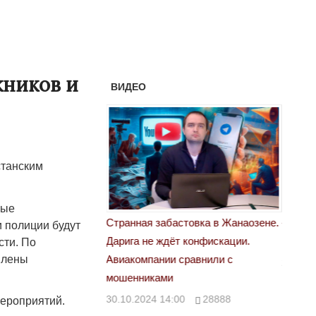
кников и
ВИДЕО
станским
ные
астовка в Жанаозене.
«Новый Казахстан не говорит всей
Лондон
 полиции будут
т конфискации.
правды»
сти. По
28.10.
плены
 сравнили с
29.10.2024 09:00
39623
00
28888
ероприятий.