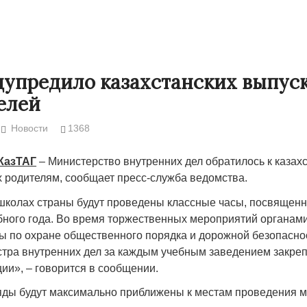
упредило казахстанских выпус
елей
Новости
1368
 КазТАГ
– Министерство внутренних дел обратилось к казах
х родителям, сообщает пресс-служба ведомства.
 школах страны будут проведены классные часы, посвящен
Народ выбрал свет
Странная заб
ного года. Во время торжественных мероприятий органами
Дарига не ждё
ы по охране общественного порядка и дорожной безопасно
17.10.2024 17:00
29972
тра внутренних дел за каждым учебным заведением закре
Авиакомпании
ии», – говорится в сообщении.
мошенниками
30.10.2024 14:
ды будут максимально приближены к местам проведения м