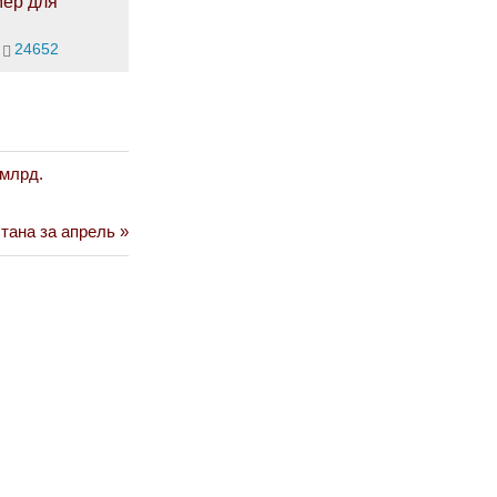
мер для
24652
 млрд.
тана за апрель