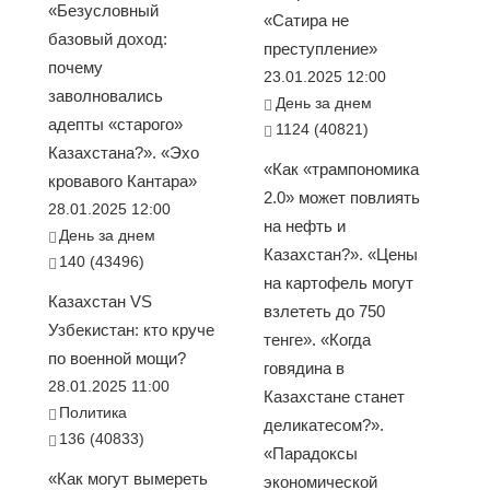
«Безусловный
«Сатира не
базовый доход:
преступление»
почему
23.01.2025 12:00
заволновались
День за днем
адепты «старого»
1124 (40821)
Казахстана?». «Эхо
«Как «трампономика
кровавого Кантара»
2.0» может повлиять
28.01.2025 12:00
на нефть и
День за днем
Казахстан?». «Цены
140 (43496)
на картофель могут
Казахстан VS
взлететь до 750
Узбекистан: кто круче
тенге». «Когда
по военной мощи?
говядина в
28.01.2025 11:00
Казахстане станет
Политика
деликатесом?».
136 (40833)
«Парадоксы
«Как могут вымереть
экономической