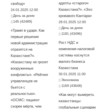
адепты «старого»
свобод»
Казахстана?». «Эхо
24.01.2025 12:00
День за днем
кровавого Кантара»
145 (42489)
28.01.2025 12:00
День за днем
«Трамп в ударе. Как
1181 (43496)
первые решения
Рост НДС и
новой администрации
изменения налоговой
отразятся на
системы коснутся
Казахстане?».
малого бизнеса
«Казахстану не грозят
Казахстана
вооруженные
30.01.2025 11:00
конфликты». «Рейтинг
Экономика
управленцев не
1169 (43648)
бьется с
реальностью».
«Как могут вымереть
«ОСМС: пациент
казахстанцы:
скорее мёртв, чем
глобальные сценарии