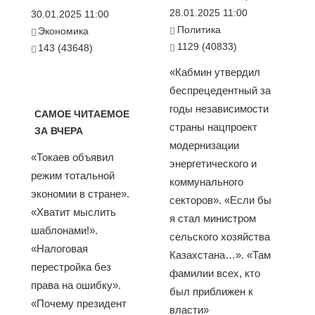
28.01.2025 11:00
30.01.2025 11:00
Политика
Экономика
1129 (40833)
143 (43648)
«Кабмин утвердил
беспрецедентный за
годы независимости
САМОЕ ЧИТАЕМОЕ
страны нацпроект
ЗА ВЧЕРА
модернизации
«Токаев объявил
энергетического и
режим тотальной
коммунального
экономии в стране».
секторов». «Если бы
«Хватит мыслить
я стал министром
шаблонами!».
сельского хозяйства
«Налоговая
Казахстана…». «Там
перестройка без
фамилии всех, кто
права на ошибку».
был приближен к
«Почему президент
власти»