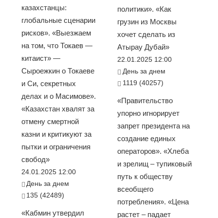
казахстанцы:
политики». «Как
глобальные сценарии
грузин из Москвы
рисков». «Выезжаем
хочет сделать из
на том, что Токаев —
Атырау Дубай»
китаист» —
22.01.2025 12:00
Сыроежкин о Токаеве
День за днем
1119 (40257)
и Си, секретных
делах и о Масимове».
«Правительство
«Казахстан хвалят за
упорно игнорирует
отмену смертной
запрет президента на
казни и критикуют за
создание единых
пытки и ограничения
операторов». «Хлеба
свобод»
и зрелищ – тупиковый
24.01.2025 12:00
путь к обществу
День за днем
всеобщего
135 (42489)
потребления». «Цена
«Кабмин утвердил
растет – падает