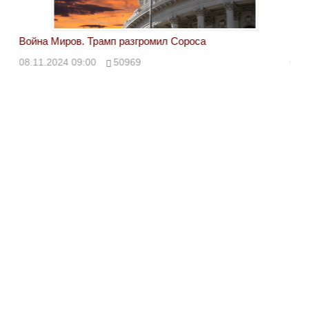
Война Миров. Трамп разгромил Сороса
Вой
08.11.2024 09:00
50969
08.