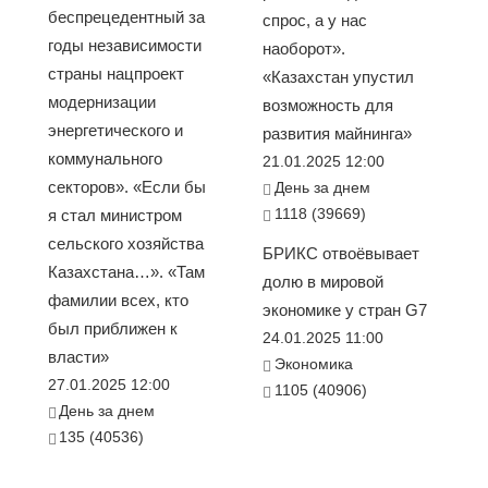
беспрецедентный за
спрос, а у нас
годы независимости
наоборот».
страны нацпроект
«Казахстан упустил
модернизации
возможность для
энергетического и
развития майнинга»
коммунального
21.01.2025 12:00
секторов». «Если бы
День за днем
1118 (39669)
я стал министром
сельского хозяйства
БРИКС отвоёвывает
Казахстана…». «Там
долю в мировой
фамилии всех, кто
экономике у стран G7
был приближен к
24.01.2025 11:00
власти»
Экономика
27.01.2025 12:00
1105 (40906)
День за днем
135 (40536)