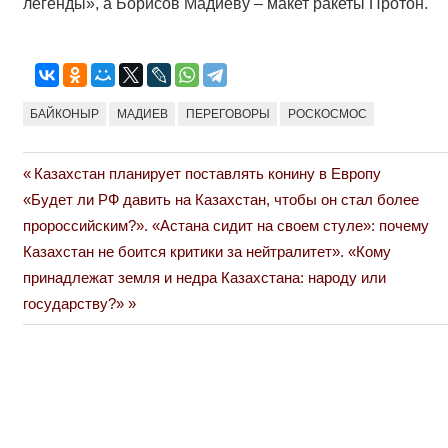
легенды», а Борисов Мадиеву – макет ракеты Протон.
БАЙКОНЫР
МАДИЕВ
ПЕРЕГОВОРЫ
РОСКОСМОС
Previous
Казахстан планирует поставлять конину в Европу
Навигация
Next
Post:
«Будет ли РФ давить на Казахстан, чтобы он стал более
по
Post:
пророссийским?». «Астана сидит на своем стуле»: почему
Казахстан не боится критики за нейтралитет». «Кому
записям
принадлежат земля и недра Казахстана: народу или
государству?»