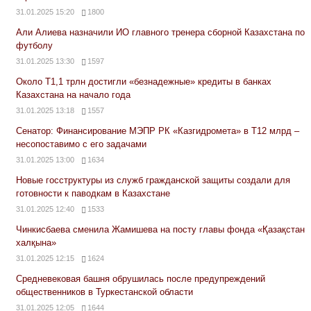
31.01.2025 15:20
1800
Али Алиева назначили ИО главного тренера сборной Казахстана по
футболу
31.01.2025 13:30
1597
Около Т1,1 трлн достигли «безнадежные» кредиты в банках
Казахстана на начало года
31.01.2025 13:18
1557
Сенатор: Финансирование МЭПР РК «Казгидромета» в Т12 млрд –
несопоставимо с его задачами
31.01.2025 13:00
1634
Новые госструктуры из служб гражданской защиты создали для
готовности к паводкам в Казахстане
31.01.2025 12:40
1533
Чинкисбаева сменила Жамишева на посту главы фонда «Қазақстан
халқына»
31.01.2025 12:15
1624
Средневековая башня обрушилась после предупреждений
общественников в Туркестанской области
31.01.2025 12:05
1644