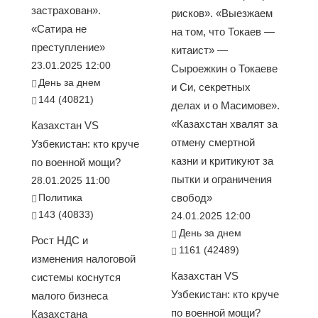
застрахован».
рисков». «Выезжаем
«Сатира не
на том, что Токаев —
преступление»
китаист» —
23.01.2025 12:00
Сыроежкин о Токаеве
День за днем
и Си, секретных
144 (40821)
делах и о Масимове».
«Казахстан хвалят за
Казахстан VS
отмену смертной
Узбекистан: кто круче
казни и критикуют за
по военной мощи?
пытки и ограничения
28.01.2025 11:00
Политика
свобод»
143 (40833)
24.01.2025 12:00
День за днем
Рост НДС и
1161 (42489)
изменения налоговой
Казахстан VS
системы коснутся
Узбекистан: кто круче
малого бизнеса
по военной мощи?
Казахстана