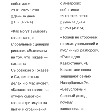
о январских
событиях»
событиях»
29.01.2025 12:00
День за днем
29.01.2025 12:00
152 (45874)
День за днем
1253 (45874)
«Как могут вымереть
«Токаев не сторонник
казахстанцы:
громких увольнений и
глобальные сценарии
публичных разборок».
рисков». «Выезжаем
«Риски для
на том, что Токаев —
Казахстана». «В
китаист» —
Казахстане снова
Сыроежкин о Токаеве
защищают семью
и Си, секретных
Назарбаевых?».
делах и о Масимове».
«Безусловный
«Казахстан хвалят за
базовый доход:
отмену смертной
почему
казни и критикуют за
заволновались
пытки и ограничения