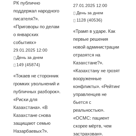
РК публично
27.01.2025 12:00
поддержал народного
День за днем
писателя?».
1128 (40536)
«Приговоры по делам
«Трамп в ударе. Как
о январских
первые решения
событиях»
новой администрации
29.01.2025 12:00
отразятся на
День за днем
Казахстане?».
149 (45874)
«Казахстану не грозят
«Токаев не сторонник
вооруженные
громких увольнений и
конфликты». «Рейтинг
публичных разборок».
управленцев не
«Риски для
бьется с
Казахстана». «В
реальностью».
Казахстане снова
«ОСМС: пациент
защищают семью
скорее мёртв, чем
Назарбаевых?».
застрахован».