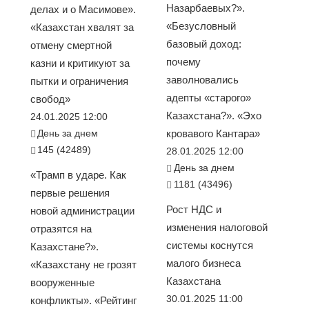
Назарбаевых?».
делах и о Масимове».
«Безусловный
«Казахстан хвалят за
базовый доход:
отмену смертной
почему
казни и критикуют за
заволновались
пытки и ограничения
адепты «старого»
свобод»
Казахстана?». «Эхо
24.01.2025 12:00
День за днем
кровавого Кантара»
145 (42489)
28.01.2025 12:00
День за днем
«Трамп в ударе. Как
1181 (43496)
первые решения
Рост НДС и
новой администрации
изменения налоговой
отразятся на
системы коснутся
Казахстане?».
малого бизнеса
«Казахстану не грозят
Казахстана
вооруженные
30.01.2025 11:00
конфликты». «Рейтинг