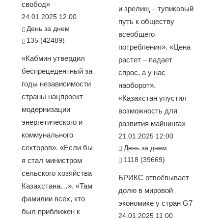
свобод»
и зрелищ – тупиковый
24.01.2025 12:00
путь к обществу
День за днем
всеобщего
135 (42489)
потребления». «Цена
«Кабмин утвердил
растет – падает
беспрецедентный за
спрос, а у нас
годы независимости
наоборот».
страны нацпроект
«Казахстан упустил
модернизации
возможность для
энергетического и
развития майнинга»
коммунального
21.01.2025 12:00
секторов». «Если бы
День за днем
1118 (39669)
я стал министром
сельского хозяйства
БРИКС отвоёвывает
Казахстана…». «Там
долю в мировой
фамилии всех, кто
экономике у стран G7
был приближен к
24.01.2025 11:00