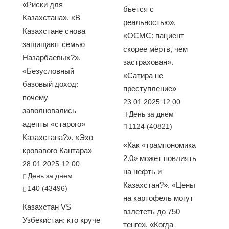
«Риски для
бьется с
Казахстана». «В
реальностью».
Казахстане снова
«ОСМС: пациент
защищают семью
скорее мёртв, чем
Назарбаевых?».
застрахован».
«Безусловный
«Сатира не
базовый доход:
преступление»
почему
23.01.2025 12:00
заволновались
День за днем
адепты «старого»
1124 (40821)
Казахстана?». «Эхо
«Как «трампономика
кровавого Кантара»
2.0» может повлиять
28.01.2025 12:00
на нефть и
День за днем
Казахстан?». «Цены
140 (43496)
на картофель могут
Казахстан VS
взлететь до 750
Узбекистан: кто круче
тенге». «Когда