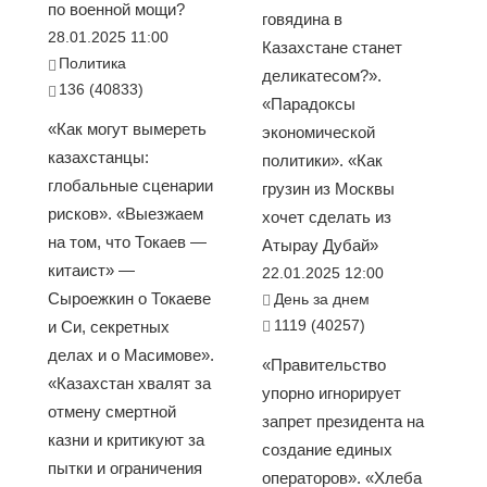
по военной мощи?
говядина в
28.01.2025 11:00
Казахстане станет
Политика
деликатесом?».
136 (40833)
«Парадоксы
«Как могут вымереть
экономической
казахстанцы:
политики». «Как
глобальные сценарии
грузин из Москвы
рисков». «Выезжаем
хочет сделать из
на том, что Токаев —
Атырау Дубай»
китаист» —
22.01.2025 12:00
Сыроежкин о Токаеве
День за днем
1119 (40257)
и Си, секретных
делах и о Масимове».
«Правительство
«Казахстан хвалят за
упорно игнорирует
отмену смертной
запрет президента на
казни и критикуют за
создание единых
пытки и ограничения
операторов». «Хлеба