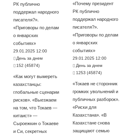
«Почему президент
РК публично
РК публично
поддержал народного
поддержал народного
писателя?».
писателя?».
«Приговоры по делам
«Приговоры по делам
о январских
о январских
событиях»
событиях»
29.01.2025 12:00
День за днем
29.01.2025 12:00
152 (45874)
День за днем
1253 (45874)
«Как могут вымереть
«Токаев не сторонник
казахстанцы:
громких увольнений и
глобальные сценарии
публичных разборок».
рисков». «Выезжаем
«Риски для
на том, что Токаев —
Казахстана». «В
китаист» —
Казахстане снова
Сыроежкин о Токаеве
защищают семью
и Си, секретных