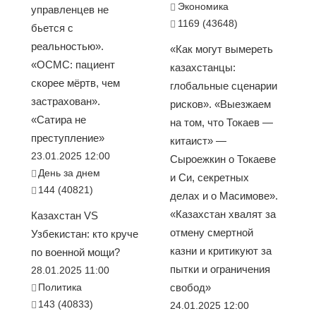
Экономика
управленцев не
1169 (43648)
бьется с
реальностью».
«Как могут вымереть
«ОСМС: пациент
казахстанцы:
скорее мёртв, чем
глобальные сценарии
застрахован».
рисков». «Выезжаем
«Сатира не
на том, что Токаев —
преступление»
китаист» —
23.01.2025 12:00
Сыроежкин о Токаеве
День за днем
и Си, секретных
144 (40821)
делах и о Масимове».
«Казахстан хвалят за
Казахстан VS
отмену смертной
Узбекистан: кто круче
казни и критикуют за
по военной мощи?
пытки и ограничения
28.01.2025 11:00
Политика
свобод»
143 (40833)
24.01.2025 12:00