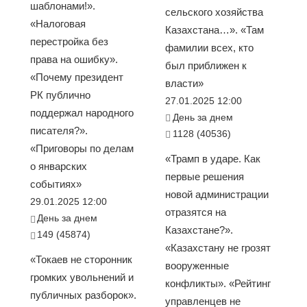
шаблонами!».
сельского хозяйства
«Налоговая
Казахстана…». «Там
перестройка без
фамилии всех, кто
права на ошибку».
был приближен к
«Почему президент
власти»
РК публично
27.01.2025 12:00
поддержал народного
День за днем
писателя?».
1128 (40536)
«Приговоры по делам
«Трамп в ударе. Как
о январских
первые решения
событиях»
новой администрации
29.01.2025 12:00
отразятся на
День за днем
Казахстане?».
149 (45874)
«Казахстану не грозят
«Токаев не сторонник
вооруженные
громких увольнений и
конфликты». «Рейтинг
публичных разборок».
управленцев не