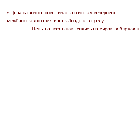
Previous
Цена на золото повысилась по итогам вечернего
Навигация
Post:
межбанковского фиксинга в Лондоне в среду
по
Next
Цены на нефть повысились на мировых биржах
Post:
записям