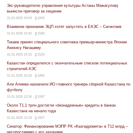
Экс-руководителю управления культуры Астаны Мажагулову
вынесли приговор за хищение
31.01.2025 16:54
1642
Взаимное признание ЭЦП хотят запустить в ЕАЭС – Сагинтаев
31.01.2025 16:42
1590
Токаев принял специального советника премьер-министра Японии
Акихису Нагашиму
31.01.2025 16:10
1523
Казахстан определился с окончательным списком потенциальных
строителей АЭС
31.01.2025 15:20
1800
Али Алиева назначили ИО главного тренера сборной Казахстана по
футболу
31.01.2025 13:30
1597
Около Т1,1 трлн достигли «безнадежные» кредиты в банках
Казахстана на начало года
31.01.2025 13:18
1557
Сенатор: Финансирование МЭПР РК «Казгидромета» в Т12 млрд –
несопоставимо с его задачами