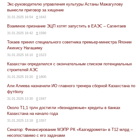
Экс-руководителю управления культуры Астаны Мажагулову
вынесли приговор за хищение
31.01.2025 16:54
1642
Взаимное признание ЭЦП хотят запустить в ЕАЭС – Сагинтаев
31.01.2025 16:42
1590
Токаев принял специального советника премьер-министра Японии
Акихису Нагашиму
31.01.2025 16:10
1523
Казахстан определился с окончательным списком потенциальных
строителей АЭС
31.01.2025 15:20
1800
Али Алиева назначили ИО главного тренера сборной Казахстана по
футболу
31.01.2025 13:30
1597
Около Т1,1 трлн достигли «безнадежные» кредиты в банках
Казахстана на начало года
31.01.2025 13:18
1557
Сенатор: Финансирование МЭПР РК «Казгидромета» в Т12 млрд –
несопоставимо с его задачами