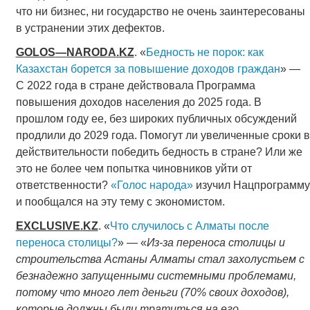
что ни бизнес, ни государство не очень заинтересованы
в устранении этих дефектов.
GOLOS
—
NARODA
.
KZ
. «
Бедность не порок: как
Казахстан борется за повышение доходов граждан
» —
С 2022 года в стране действовала Программа
повышения доходов населения до 2025 года. В
прошлом году ее, без широких публичных обсуждений
продлили до 2029 года. Помогут ли увеличенные сроки в
действительности победить бедность в стране? Или же
это не более чем попытка чиновников уйти от
ответственности?
«Голос народа»
изучил Нацпрограмму
и пообщался на эту тему с экономистом.
EXCLUSIVE
.
KZ
. «
Что случилось с Алматы после
переноса столицы?
» — «
Из-за переноса столицы и
строительства Астаны Алматы стал захолустьем с
безнадежно запущенными системными проблемами,
потому что много лет деньги (70% своих доходов),
которые должны были тратиться на его