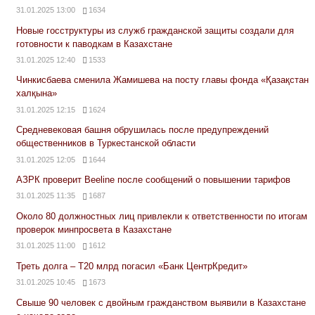
31.01.2025 13:00
1634
Новые госструктуры из служб гражданской защиты создали для
готовности к паводкам в Казахстане
31.01.2025 12:40
1533
Чинкисбаева сменила Жамишева на посту главы фонда «Қазақстан
халқына»
31.01.2025 12:15
1624
Средневековая башня обрушилась после предупреждений
общественников в Туркестанской области
31.01.2025 12:05
1644
АЗРК проверит Beeline после сообщений о повышении тарифов
31.01.2025 11:35
1687
Около 80 должностных лиц привлекли к ответственности по итогам
проверок минпросвета в Казахстане
31.01.2025 11:00
1612
Треть долга – Т20 млрд погасил «Банк ЦентрКредит»
31.01.2025 10:45
1673
Свыше 90 человек с двойным гражданством выявили в Казахстане