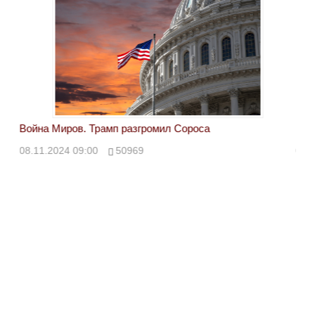
Война Миров. Трамп разгромил Сороса
Вой
08.11.2024 09:00
50969
08.