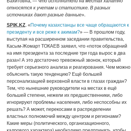
Бахитовна, —
что исполнители на местах халатно
относятся к учетам и статистике. В разных
источниках дают разные данные
».
SPIK
.
KZ
. «
Почему казахстанцы все чаще обращаются к
президенту и все реже к акимам?
» — В прошлом году,
выступая на расширенном заседании правительства,
Касым-Жомарт ТОКАЕВ заявил, что «поток обращений
на имя президента за последние три года вырос в два
раза»! А это достаточно тревожный звонок, который
требует серьезного анализа и реагирования. Чем можно
объяснить такую тенденцию? Ещё большей
персонализацией верховной власти в глазах граждан?
Тем, что нынешние руководители на местах в ещё
большей степени, нежели их предшественники, либо
игнорируют проблемы населения, либо неспособны их
решать? А может, перекосами в распределении
властных полномочий между центром и регионами?
Какие меры (политического, организационного,
кадрового характера) необходимо предпринять, чтобы