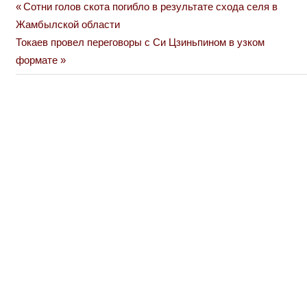
Previous
Сотни голов скота погибло в результате схода селя в
Навигация
Post:
Жамбылской области
по
Next
Токаев провел переговоры с Си Цзиньпином в узком
Post:
формате
записям