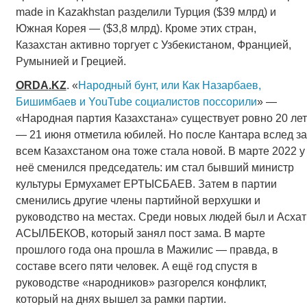
made in Kazakhstan разделили Турция ($39 млрд) и
Южная Корея — ($3,8 млрд). Кроме этих стран,
Казахстан активно торгует с Узбекистаном, Францией,
Румынией и Грецией.
ORDA
.
KZ
. «
Народный бунт, или Как Назарбаев,
Бишимбаев и YouTube социалистов поссорили
» —
«Народная партия Казахстана» существует ровно 20 лет
— 21 июня отметила юбилей. Но после Кантара вслед за
всем Казахстаном она тоже стала новой. В марте 2022 у
неё сменился председатель: им стал бывший министр
культуры Ермухамет ЕРТЫСБАЕВ. Затем в партии
сменились другие члены партийной верхушки и
руководство на местах. Среди новых людей был и Асхат
АСЫЛБЕКОВ, который занял пост зама. В марте
прошлого года она прошла в Мажилис — правда, в
составе всего пяти человек. А ещё год спустя в
руководстве «народников» разгорелся конфликт,
который на днях вышел за рамки партии.