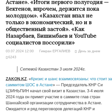
Астане». «Итоги первого полугодия —
Бектенов, впрочем, держится пока
молодцом». «Казахстан впал не
только в экономический, но и в
общественный застой». «Как
Назарбаев, Бишимбаев и YouTube
социалистов поссорили»
03.07.2024 12:00
Гимран ЕРГАЛИЕВ
День за днем
6243
Сетевой Казахстан 3 июля 2024г.
ZAKON
.
KZ
. «
Кризис и шанс взаимосвязаны: что стоит за
саммитом ШОС в Астане
» — Председатель КНР Си
ЦЗИНЬПИН начал свой визит в Казахстан. 3-4 июля
2024 года он примет участие в саммите глав стран
Шанхайской организации сотрудничества в Астане.
Ожидается и ряд переговоров делегаций КНР и