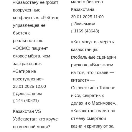
малого бизнеса
«Казахстану не грозят
Казахстана
вооруженные
30.01.2025 11:00
конфликты». «Рейтинг
Экономика
управленцев не
1169 (43648)
бьется с
реальностью».
«Как могут вымереть
«ОСМС: пациент
казахстанцы:
скорее мёртв, чем
глобальные сценарии
застрахован».
рисков». «Выезжаем
«Сатира не
на том, что Токаев —
преступление»
китаист» —
23.01.2025 12:00
Сыроежкин о Токаеве
День за днем
и Си, секретных
144 (40821)
делах и о Масимове».
«Казахстан хвалят за
Казахстан VS
отмену смертной
Узбекистан: кто круче
казни и критикуют за
по военной мощи?