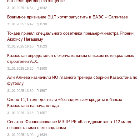
вынесли приговор за хищение
31.01.2025 16:54
1642
Взаимное признание ЭЦП хотят запустить в ЕАЭС – Сагинтаев
31.01.2025 16:42
1590
Токаев принял специального советника премьер-министра Японии
Акихису Нагашиму
31.01.2025 16:10
1523
Казахстан определился с окончательным списком потенциальных
строителей АЭС
31.01.2025 15:20
1800
Али Алиева назначили ИО главного тренера сборной Казахстана по
футболу
31.01.2025 13:30
1597
Около Т1,1 трлн достигли «безнадежные» кредиты в банках
Казахстана на начало года
31.01.2025 13:18
1557
Сенатор: Финансирование МЭПР РК «Казгидромета» в Т12 млрд –
несопоставимо с его задачами
31.01.2025 13:00
1634