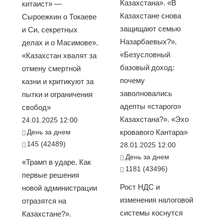
Казахстана». «В
китаист» —
Казахстане снова
Сыроежкин о Токаеве
защищают семью
и Си, секретных
Назарбаевых?».
делах и о Масимове».
«Безусловный
«Казахстан хвалят за
базовый доход:
отмену смертной
почему
казни и критикуют за
заволновались
пытки и ограничения
адепты «старого»
свобод»
Казахстана?». «Эхо
24.01.2025 12:00
День за днем
кровавого Кантара»
145 (42489)
28.01.2025 12:00
День за днем
«Трамп в ударе. Как
1181 (43496)
первые решения
Рост НДС и
новой администрации
изменения налоговой
отразятся на
системы коснутся
Казахстане?».