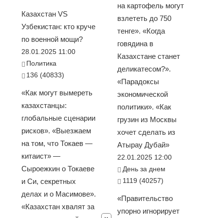
на картофель могут
Казахстан VS
взлететь до 750
Узбекистан: кто круче
тенге». «Когда
по военной мощи?
говядина в
28.01.2025 11:00
Казахстане станет
Политика
деликатесом?».
136 (40833)
«Парадоксы
«Как могут вымереть
экономической
казахстанцы:
политики». «Как
глобальные сценарии
грузин из Москвы
рисков». «Выезжаем
хочет сделать из
на том, что Токаев —
Атырау Дубай»
китаист» —
22.01.2025 12:00
Сыроежкин о Токаеве
День за днем
1119 (40257)
и Си, секретных
делах и о Масимове».
«Правительство
«Казахстан хвалят за
упорно игнорирует