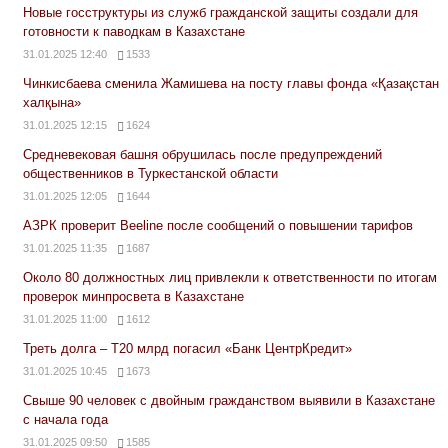
Новые госструктуры из служб гражданской защиты создали для
готовности к паводкам в Казахстане
31.01.2025 12:40
1533
Чинкисбаева сменила Жамишева на посту главы фонда «Қазақстан
халқына»
31.01.2025 12:15
1624
Средневековая башня обрушилась после предупреждений
общественников в Туркестанской области
31.01.2025 12:05
1644
АЗРК проверит Beeline после сообщений о повышении тарифов
31.01.2025 11:35
1687
Около 80 должностных лиц привлекли к ответственности по итогам
проверок минпросвета в Казахстане
31.01.2025 11:00
1612
Треть долга – Т20 млрд погасил «Банк ЦентрКредит»
31.01.2025 10:45
1673
Свыше 90 человек с двойным гражданством выявили в Казахстане
с начала года
31.01.2025 09:50
1585