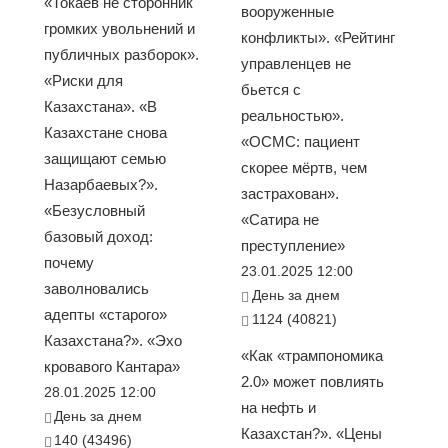
«Токаев не сторонник
вооруженные
громких увольнений и
конфликты». «Рейтинг
публичных разборок».
управленцев не
«Риски для
бьется с
Казахстана». «В
реальностью».
Казахстане снова
«ОСМС: пациент
защищают семью
скорее мёртв, чем
Назарбаевых?».
застрахован».
«Безусловный
«Сатира не
базовый доход:
преступление»
почему
23.01.2025 12:00
заволновались
День за днем
адепты «старого»
1124 (40821)
Казахстана?». «Эхо
«Как «трампономика
кровавого Кантара»
2.0» может повлиять
28.01.2025 12:00
на нефть и
День за днем
Казахстан?». «Цены
140 (43496)