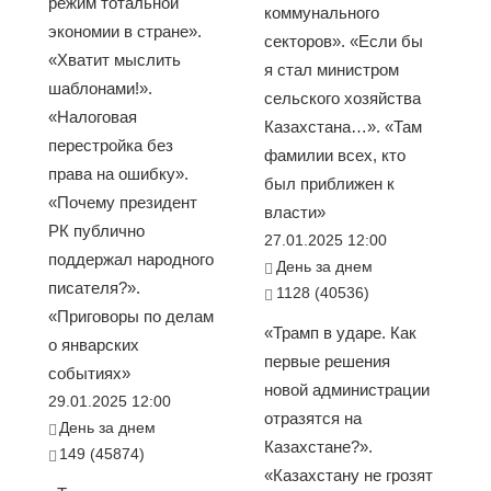
режим тотальной
коммунального
экономии в стране».
секторов». «Если бы
«Хватит мыслить
я стал министром
шаблонами!».
сельского хозяйства
«Налоговая
Казахстана…». «Там
перестройка без
фамилии всех, кто
права на ошибку».
был приближен к
«Почему президент
власти»
РК публично
27.01.2025 12:00
поддержал народного
День за днем
писателя?».
1128 (40536)
«Приговоры по делам
«Трамп в ударе. Как
о январских
первые решения
событиях»
новой администрации
29.01.2025 12:00
отразятся на
День за днем
Казахстане?».
149 (45874)
«Казахстану не грозят