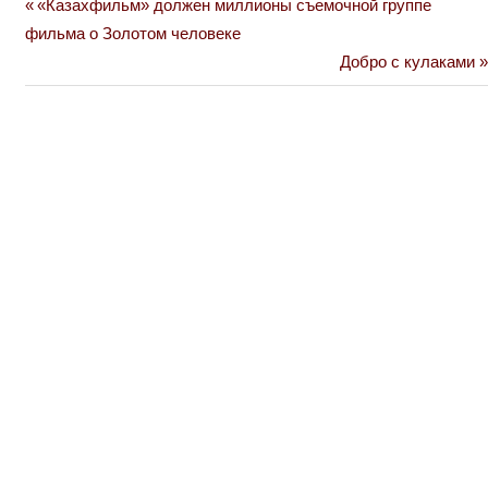
Previous
«Казахфильм» должен миллионы съемочной группе
Навигация
Post:
фильма о Золотом человеке
по
Next
Добро с кулаками
Post:
записям