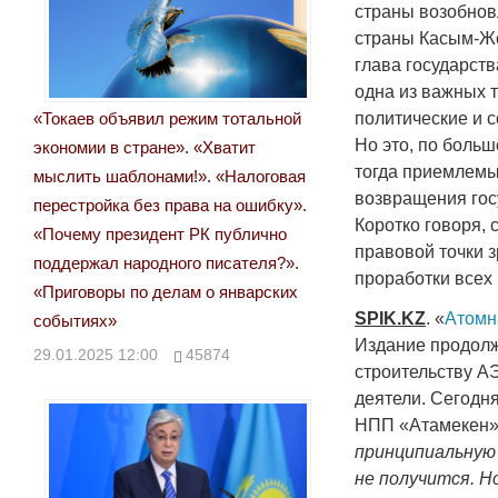
страны возобнов
страны Касым-Жо
глава государств
одна из важных 
«Токаев объявил режим тотальной
политические и 
Но это, по боль
экономии в стране». «Хватит
тогда приемлемы
мыслить шаблонами!». «Налоговая
возвращения гос
перестройка без права на ошибку».
Коротко говоря, 
«Почему президент РК публично
правовой точки 
поддержал народного писателя?».
проработки всех
«Приговоры по делам о январских
SPIK
.
KZ
. «
Атомна
событиях»
Издание продол
29.01.2025 12:00
45874
строительству А
деятели. Сегодн
НПП «Атамекен
принципиальную 
не получится. Н