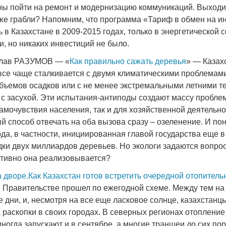
ны пойти на ремонт и модернизацию коммуникаций. Выходи
 же грабли? Напомним, что программа «Тариф в обмен на и
в Казахстане в 2009-2015 годах, только в энергетической
, но никаких инвестиций не было.
слав РАЗУМОВ — «
Как правильно сажать деревья
» — Казах
все чаще сталкивается с двумя климатическими проблемам
бъемов осадков или с не менее экстремальными летними т
 с засухой. Эти испытания-антиподы создают массу проблем
амочувствия населения, так и для хозяйственной деятельнос
 способ отвечать на оба вызова сразу – озеленение. И по
юда, в частности, инициированная главой государства еще в
ки двух миллиардов деревьев. Но экологи задаются вопр
тивно она реализовывается?
 дворе.Как Казахстан готов встретить очередной отопитель
в Правительстве прошел по ежегодной схеме. Между тем на
 дни, и, несмотря на все еще ласковое солнце, казахстанц
 раскопки в своих городах. В северных регионах отопление
ногда запускают и в сентябре, а многие траншеи до сих по