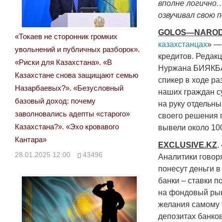
вполне логично
озвучивал свою 
GOLOS
—
NARO
«Токаев не сторонник громких
казахстанцах
» —
увольнений и публичных разборок».
кредитов. Редак
«Риски для Казахстана». «В
Нуржана БИЯКБАЕ
Казахстане снова защищают семью
спикер в ходе р
Назарбаевых?». «Безусловный
наших граждан с
базовый доход: почему
на руку отдельн
заволновались адепты «старого»
своего решения 
Казахстана?». «Эхо кровавого
вывели около 100
Кантара»
EXCLUSIVE
.
KZ
.
28.01.2025 12:00
43496
Аналитики говоря
понесут деньги в
банки – ставки п
на фондовый рыно
желания самому т
депозитах банков