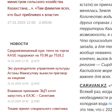
министром сельского хозяйства
кстати) он приех
Казахстана…». «Там фамилии всех,
менялась Земл
кто был приближен к власти»
Количество воды
27.01.2025 12:00
40536
других странах 
территории Каз
возможности, я и
Что происходит
НОВОСТИ
запада, а для т
Средневзвешенный курс тенге на торгах
вообще неважно.
KASE подорожал на Т0,99 до Т518,2
конечно, вызов д
31.01.2025 17:25
1575
регионе — Сырд
Экс-руководителю управления культуры
Каспийское море
Астаны Мажагулову вынесли приговор
важнее для всех.
за хищение
31.01.2025 16:54
1642
CARAVAN
.
KZ
. «
Взаимное признание ЭЦП хотят
Всякий раз, когд
запустить в ЕАЭС – Сагинтаев
необходимости р
31.01.2025 16:42
1590
холодная вода
п
Токаев принял специального советника
это тем, что с 2