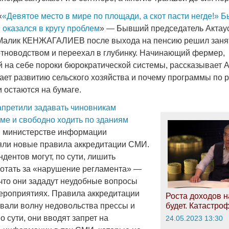
«
«Девятое место в мире по площади, а скот пасти негде!» 
 оказался в кругу проблем
» — Бывший председатель Актау
 Малик КЕНЖАГАЛИЕВ после выхода на пенсию решил заня
новодством и переехал в глубинку. Начинающий фермер,
на себе пороки бюрократической системы, рассказывает Аз
ает развитию сельского хозяйства и почему программы по 
 остаются на бумаге.
претили задавать чиновникам
еме и свободно ходить по зданиям
В министерстве информации
яли новые правила аккредитации СМИ.
дентов могут, по сути, лишить
отать за «нарушение регламента» —
 что они зададут неудобные вопросы
ероприятиях. Правила аккредитации
Роста доходов н
вали волну недовольства прессы и
будет. Катастро
 сути, они вводят запрет на
24.05.2023 13:30