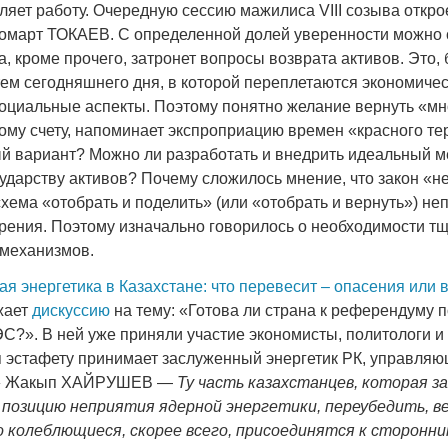
ляет работу. Очередную сессию мажилиса VIII созыва откро
март ТОКАЕВ. С определенной долей уверенности можно с
а, кроме прочего, затронет вопросы возврата активов. Это,
тем сегодняшнего дня, в которой переплетаются экономичес
социальные аспекты. Поэтому понятно желание вернуть «мно
Война Мир
шому счету, напоминает экспроприацию времен «красного те
й вариант? Можно ли разработать и внедрить идеальный 
ударству активов? Почему сложилось мнение, что закон «н
схема «отобрать и поделить» (или «отобрать и вернуть») н
зрения. Поэтому изначально говорилось о необходимости т
 механизмов.
я энергетика в Казахстане: что перевесит – опасения или 
жает
дискуссию
на тему: «Готова ли страна к референдуму 
ЭС?». В ней уже приняли участие экономисты, политологи 
Война Миров.
я эстафету принимает заслуженный энергетик РК, управля
Сороса
» Жакып ХАЙРУШЕВ —
Ту часть казахстанцев, которая 
позицию неприятия ядерной энергетики, переубедить, в
08.11.2024 09:
о колеблющиеся, скорее всего, присоединятся к сторонн