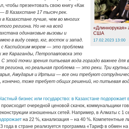
ал, чтобы презентовать свою книгу «Как
я —
В Казахстане 17 тысяч рек.
 в Казахстане лучше, чем во многих
этого региона. Но не на всей
«Длиннорукая» 
ахстана одинаковые вызовы и
США
мею в виду север, юг, восток и запад.
17.02.2023 13:00
 с Каспийским морем — это проблема
ех же Караганды, Петропавловска это
 С этой точки зрения питьевая вода гораздо важнее для в
ля региона, но реальная проблема — это реки. Три крупных
арья, Амударья и Иртыш — все они требуют сотрудниче
, конечно, тоже требует общих решений, но питьевая вод
Частный бизнес или государство: в Казахстане подорожает 
а происходит очередной ценовой скачок, коммунальщики гов
еконструкции изношенных сетей. Например, в Алматы с 1 с
одорожает
на 22 %, канализация – на 40 %. Компетентные 
023 года в стране реализуется программа «Тариф в обмен на