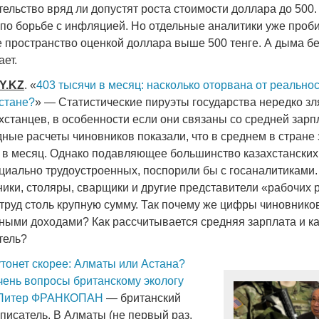
ельство вряд ли допустят роста стоимости доллара до 500.
 по борьбе с инфляцией. Но отдельные аналитики уже проб
пространство оценкой доллара выше 500 тенге. А дыма без
ает.
Y
.
KZ
. «
403 тысячи в месяц: насколько оторвана от реально
хстане?
» — Статистические пируэты государства нередко зл
станцев, в особенности если они связаны со средней зарп
ные расчеты чиновников показали, что в среднем в стране
е в месяц. Однако подавляющее большинство казахстанских
циально трудоустроенных, поспорили бы с госаналитиками.
ники, столяры, сварщики и другие представители «рабочих 
 труд столь крупную сумму. Так почему же цифры чиновнико
ьными доходами? Как рассчитывается средняя зарплата и ка
тель?
утонет скорее: Алматы или Астана?
очень вопросы британскому экологу
Питер ФРАНКОПАН
— британский
и писатель. В Алматы (не первый раз,