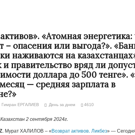
 активов». «Атомная энергетика: 
т – опасения или выгода?». «Бан
и наживаются на казахстанцах»
 и правительство вряд ли допус
оимости доллара до 500 тенге». 
 месяц — средняя зарплата в
не?»
Народ выбрал свет
Странная заб
Дарига не ждё
17.10.2024 17:00
29972
Гимран ЕРГАЛИЕВ
День за днем
4610
Авиакомпании
мошенниками
Казахстан 2 сентября 2024г.
30.10.2024 14:
Z
. Мурат ХАЛИЛОВ – «
Возврат активов. Ликбез
» — Сегодн