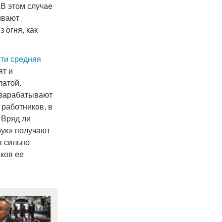
 В этом случае
ивают
 огня, как
сти средняя
ят и
латой.
 зарабатывают
 работников, в
 Вряд ли
рук» получают
в сильно
ков ее