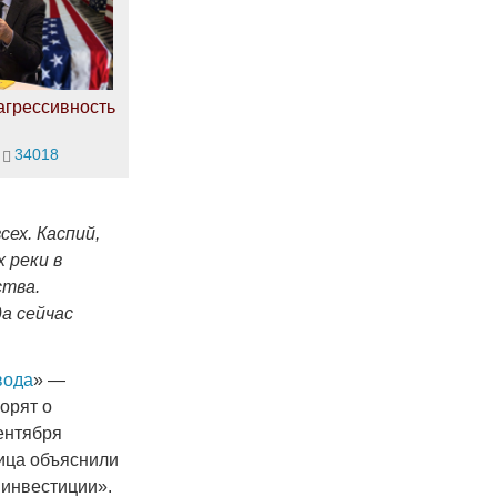
агрессивность
34018
сех. Каспий,
 реки в
ства.
а сейчас
вода
» —
орят о
ентября
лица объяснили
 инвестиции».