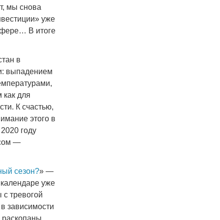
т, мы снова
нвестиции» уже
 сфере… В итоге
стан в
и: выпадением
емпературами,
 как для
ти. К счастью,
нимание этого в
 2020 году
осом —
ный сезон?
» —
 календаре уже
ы с тревогой
 в зависимости
р раскопаны.