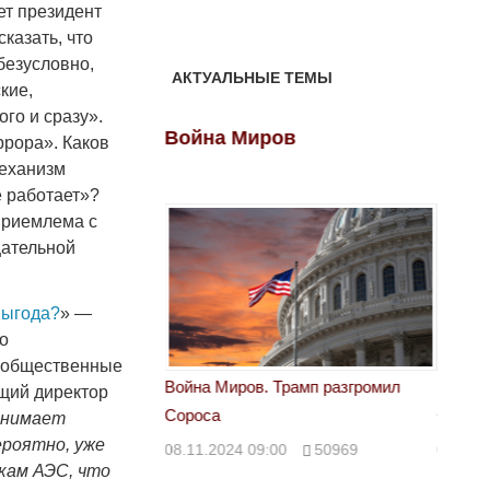
ет президент
казать, что
 безусловно,
АКТУАЛЬНЫЕ ТЕМЫ
кие,
го и сразу».
ов
Война Миров
Войн
ррора». Каков
механизм
е работает»?
еприемлема с
щательной
выгода?
» —
по
и общественные
 Трамп разгромил
Война Миров. Трамп разгромил
Война 
ющий директор
Сороса
Сорос
занимает
ероятно, уже
00
50969
08.11.2024 09:00
50969
08.11.
икам АЭС, что