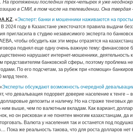
… На протяжении последних трех-четырех я уже неоднок
позицию в СМИ, в том числе на телевидении. Она твердая 
DA
.
KZ
. «
Эксперт: банки и мошенники наживаются на прост
 В 2024 году в Казахстане ужесточатся правила выдачи бе
ция пригласила в студию независимого эксперта по банковс
ВА, чтобы обсудить как эти меры отразятся на казахстанц
азговора поднял еще одну очень важную тему: финансовое 
ущественно нарушают интернет-мошенники, деятельность 
ым представителям банковской сферы, поэтому проблема не
годами. По его подсчетам, за рубеж при «помощи» банкиро
 млрд тенге.
 «
Эксперты обсуждают возможность очередной девальваци
т, что девальвация подорвет доверие население к тенге – в
 долларовые депозиты и наличку. Но на страже тенговых де
о ним выше, чем по валютным вкладам. Как вариант, доллар
к, но он рискован и не понятен многим казахстанцам, да и
орговать. Валюта у населения так и останется под подушко
… Пока же реальность такова, что для роста долларов нет 