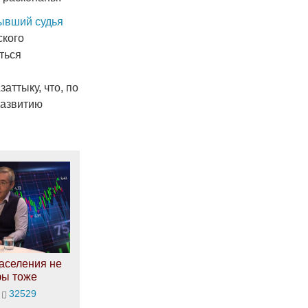
Бывший судья
ского
ться
аттыку, что, по
развитию
аселения не
фы тоже
32529