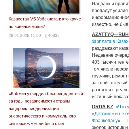
Нацбанк и правит
пропадут усилия
информационное 
Казахстан VS Узбекистан: кто круче
известно, не быв
по военной мощи?
AZATTYQ
—
RUH
28.01.2025 11:00
40833
зарплата в Каза
раздражают казах
Недавние очеред
403 тысячи тенг
том числе неофи
грузчики, ремонт
за свой тяжелый
разнятся с реал
«Кабмин утвердил беспрецедентный
истинный показа
за годы независимости страны
ORDA
.
KZ
. «
Что 
нацпроект модернизации
«Детские» и не 
энергетического и коммунального
Франкопану
» —
секторов». «Если бы я стал
эколог, историк 