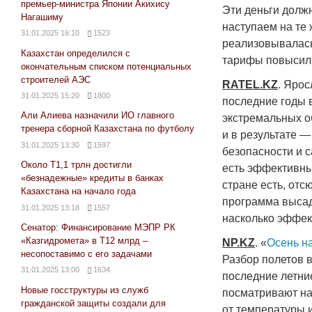
премьер-министра Японии Акихису
Эти деньги долж
Нагашиму
наступаем на те
31.01.2025 16:10
1523
реализовывалась 
Казахстан определился с
тарифы повысили
окончательным списком потенциальных
строителей АЭС
RATEL
.
KZ
. Яро
31.01.2025 15:20
1800
последние годы 
Али Алиева назначили ИО главного
экстремальных о
тренера сборной Казахстана по футболу
и в результате —
31.01.2025 13:30
1597
безопасности и с
Около Т1,1 трлн достигли
есть эффективный
«безнадежные» кредиты в банках
стране есть, отс
Казахстана на начало года
программа высад
31.01.2025 13:18
1557
насколько эффек
Сенатор: Финансирование МЭПР РК
«Казгидромета» в Т12 млрд –
NP
.
KZ
. «
Осень на
несопоставимо с его задачами
Разбор полетов 
31.01.2025 13:00
1634
последние летние
Новые госструктуры из служб
посматривают на
гражданской защиты создали для
от температуры и