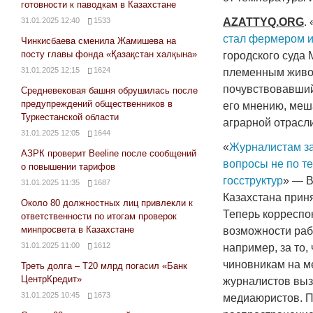
готовности к паводкам в Казахстане
AZATTYQ
.
ORG
. 
31.01.2025 12:40
1533
стал фермером и
Чинкисбаева сменила Жамишева на
посту главы фонда «Қазақстан халқына»
городского суда
31.01.2025 12:15
1624
племенным живот
почувствовавший 
Средневековая башня обрушилась после
предупреждений общественников в
его мнению, меш
Туркестанской области
аграрной отрасли
31.01.2025 12:05
1644
«
Журналистам за
АЗРК проверит Beeline после сообщений
вопросы не по т
о повышении тарифов
госструктур
» — 
31.01.2025 11:35
1687
Казахстана прин
Около 80 должностных лиц привлекли к
Теперь корреспон
ответственности по итогам проверок
минпросвета в Казахстане
возможности раб
31.01.2025 11:00
1612
например, за то,
чиновникам на м
Треть долга – Т20 млрд погасил «Банк
ЦентрКредит»
журналистов выз
31.01.2025 10:45
1673
медиаюристов. По