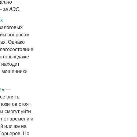
ратно
– за АЭС.
ых
ззалоговых
ким вопросам
ах. Однако
благосостояние
которых даже
 находит
в мошенники
и
» —
се опять
позитов стоят
ы смогут уйти
 нет времени и
й или же на
барьеров. Но