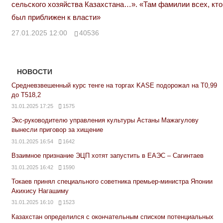
сельского хозяйства Казахстана…». «Там фамилии всех, кто
был приближен к власти»
27.01.2025 12:00
40536
НОВОСТИ
Средневзвешенный курс тенге на торгах KASE подорожал на Т0,99
до Т518,2
31.01.2025 17:25
1575
Экс-руководителю управления культуры Астаны Мажагулову
вынесли приговор за хищение
31.01.2025 16:54
1642
Взаимное признание ЭЦП хотят запустить в ЕАЭС – Сагинтаев
31.01.2025 16:42
1590
Токаев принял специального советника премьер-министра Японии
Акихису Нагашиму
31.01.2025 16:10
1523
Казахстан определился с окончательным списком потенциальных