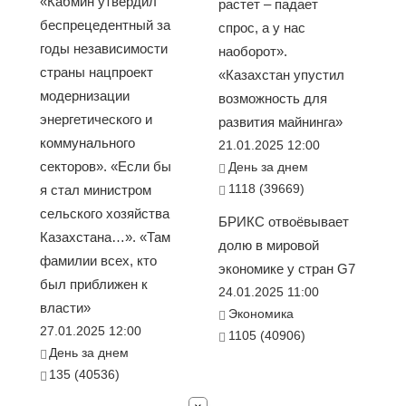
«Кабмин утвердил
растет – падает
беспрецедентный за
спрос, а у нас
годы независимости
наоборот».
страны нацпроект
«Казахстан упустил
модернизации
возможность для
энергетического и
развития майнинга»
коммунального
21.01.2025 12:00
секторов». «Если бы
День за днем
1118 (39669)
я стал министром
сельского хозяйства
БРИКС отвоёвывает
Казахстана…». «Там
долю в мировой
фамилии всех, кто
экономике у стран G7
был приближен к
24.01.2025 11:00
власти»
Экономика
27.01.2025 12:00
1105 (40906)
День за днем
135 (40536)