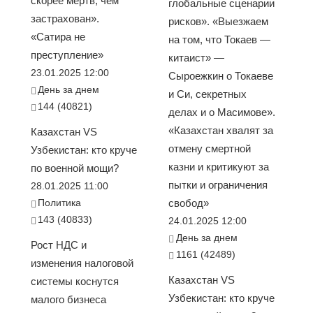
скорее мёртв, чем
глобальные сценарии
застрахован».
рисков». «Выезжаем
«Сатира не
на том, что Токаев —
преступление»
китаист» —
23.01.2025 12:00
Сыроежкин о Токаеве
День за днем
и Си, секретных
144 (40821)
делах и о Масимове».
«Казахстан хвалят за
Казахстан VS
отмену смертной
Узбекистан: кто круче
казни и критикуют за
по военной мощи?
пытки и ограничения
28.01.2025 11:00
Политика
свобод»
143 (40833)
24.01.2025 12:00
День за днем
Рост НДС и
1161 (42489)
изменения налоговой
Казахстан VS
системы коснутся
Узбекистан: кто круче
малого бизнеса