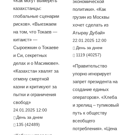
«Как могут вымереть
экономической
казахстанцы:
политики». «Как
глобальные сценарии
грузин из Москвы
рисков». «Выезжаем
хочет сделать из
на том, что Токаев —
Атырау Дубай»
китаист» —
22.01.2025 12:00
Сыроежкин о Токаеве
День за днем
1119 (40257)
и Си, секретных
делах и о Масимове».
«Правительство
«Казахстан хвалят за
упорно игнорирует
отмену смертной
запрет президента на
казни и критикуют за
создание единых
пытки и ограничения
операторов». «Хлеба
свобод»
и зрелищ – тупиковый
24.01.2025 12:00
путь к обществу
День за днем
всеобщего
135 (42489)
потребления». «Цена