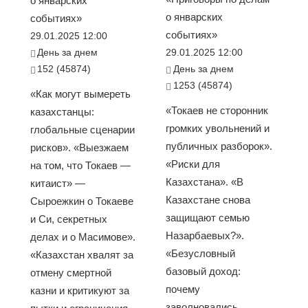
о январских
о январских
событиях»
событиях»
29.01.2025 12:00
День за днем
29.01.2025 12:00
152 (45874)
День за днем
1253 (45874)
«Как могут вымереть
«Токаев не сторонник
казахстанцы:
громких увольнений и
глобальные сценарии
публичных разборок».
рисков». «Выезжаем
«Риски для
на том, что Токаев —
Казахстана». «В
китаист» —
Казахстане снова
Сыроежкин о Токаеве
защищают семью
и Си, секретных
Назарбаевых?».
делах и о Масимове».
«Безусловный
«Казахстан хвалят за
базовый доход:
отмену смертной
почему
казни и критикуют за
заволновались