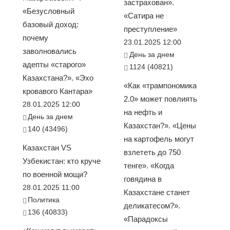
застрахован».
«Безусловный
«Сатира не
базовый доход:
преступление»
почему
23.01.2025 12:00
заволновались
День за днем
адепты «старого»
1124 (40821)
Казахстана?». «Эхо
«Как «трампономика
кровавого Кантара»
2.0» может повлиять
28.01.2025 12:00
на нефть и
День за днем
Казахстан?». «Цены
140 (43496)
на картофель могут
Казахстан VS
взлететь до 750
Узбекистан: кто круче
тенге». «Когда
по военной мощи?
говядина в
28.01.2025 11:00
Казахстане станет
Политика
деликатесом?».
136 (40833)
«Парадоксы