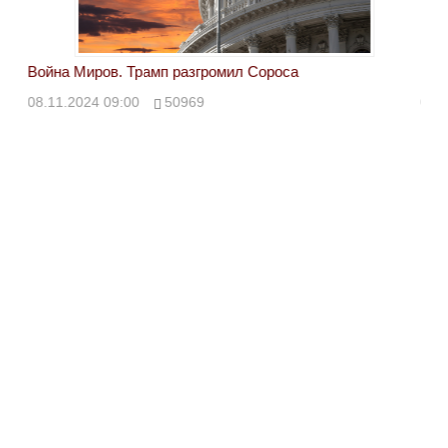
Война Миров. Трамп разгромил Сороса
Вой
08.11.2024 09:00
50969
08.