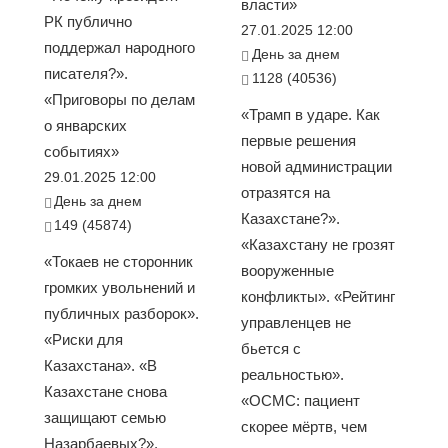
власти»
РК публично
27.01.2025 12:00
поддержал народного
День за днем
писателя?».
1128 (40536)
«Приговоры по делам
«Трамп в ударе. Как
о январских
первые решения
событиях»
новой администрации
29.01.2025 12:00
отразятся на
День за днем
Казахстане?».
149 (45874)
«Казахстану не грозят
«Токаев не сторонник
вооруженные
громких увольнений и
конфликты». «Рейтинг
публичных разборок».
управленцев не
«Риски для
бьется с
Казахстана». «В
реальностью».
Казахстане снова
«ОСМС: пациент
защищают семью
скорее мёртв, чем
Назарбаевых?».