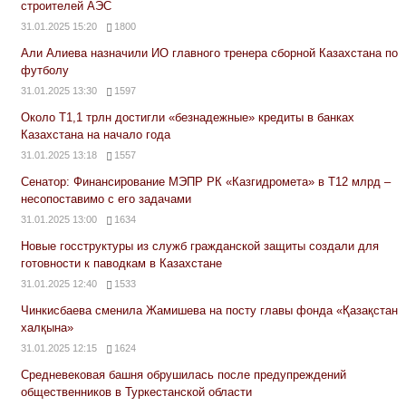
строителей АЭС
31.01.2025 15:20
1800
Али Алиева назначили ИО главного тренера сборной Казахстана по
футболу
31.01.2025 13:30
1597
Около Т1,1 трлн достигли «безнадежные» кредиты в банках
Казахстана на начало года
31.01.2025 13:18
1557
Сенатор: Финансирование МЭПР РК «Казгидромета» в Т12 млрд –
несопоставимо с его задачами
31.01.2025 13:00
1634
Новые госструктуры из служб гражданской защиты создали для
готовности к паводкам в Казахстане
31.01.2025 12:40
1533
Чинкисбаева сменила Жамишева на посту главы фонда «Қазақстан
халқына»
31.01.2025 12:15
1624
Средневековая башня обрушилась после предупреждений
общественников в Туркестанской области