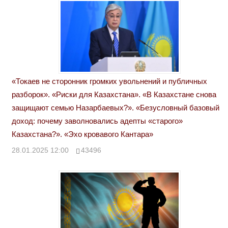
«Токаев не сторонник громких увольнений и публичных
разборок». «Риски для Казахстана». «В Казахстане снова
защищают семью Назарбаевых?». «Безусловный базовый
доход: почему заволновались адепты «старого»
Казахстана?». «Эхо кровавого Кантара»
28.01.2025 12:00
43496