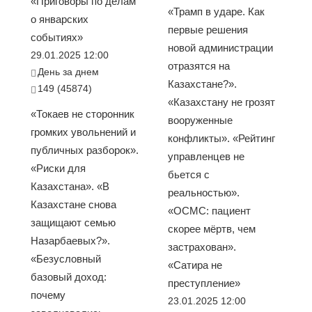
«Приговоры по делам
«Трамп в ударе. Как
о январских
первые решения
событиях»
новой администрации
29.01.2025 12:00
отразятся на
День за днем
Казахстане?».
149 (45874)
«Казахстану не грозят
«Токаев не сторонник
вооруженные
громких увольнений и
конфликты». «Рейтинг
публичных разборок».
управленцев не
«Риски для
бьется с
Казахстана». «В
реальностью».
Казахстане снова
«ОСМС: пациент
защищают семью
скорее мёртв, чем
Назарбаевых?».
застрахован».
«Безусловный
«Сатира не
базовый доход:
преступление»
почему
23.01.2025 12:00