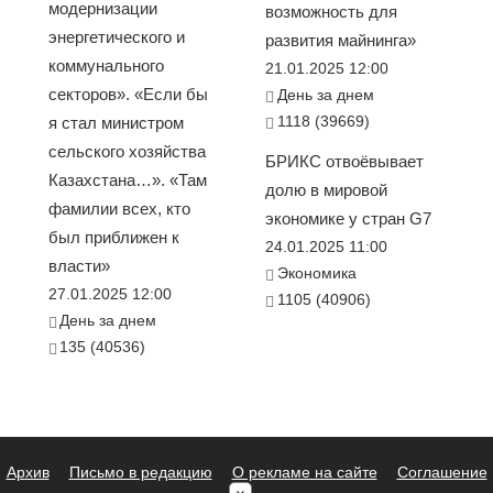
модернизации
возможность для
энергетического и
развития майнинга»
коммунального
21.01.2025 12:00
секторов». «Если бы
День за днем
1118 (39669)
я стал министром
сельского хозяйства
БРИКС отвоёвывает
Казахстана…». «Там
долю в мировой
фамилии всех, кто
экономике у стран G7
был приближен к
24.01.2025 11:00
власти»
Экономика
27.01.2025 12:00
1105 (40906)
День за днем
135 (40536)
Архив
Письмо в редакцию
О рекламе на сайте
Соглашение