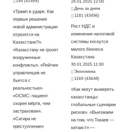
145 (42489)
28.01.2025 12:00
День за днем
«Трамп в ударе. Как
1181 (43496)
первые решения
Рост НДС и
новой администрации
изменения налоговой
отразятся на
системы коснутся
Казахстане?».
малого бизнеса
«Казахстану не грозят
Казахстана
вооруженные
30.01.2025 11:00
конфликты». «Рейтинг
Экономика
управленцев не
1169 (43648)
бьется с
реальностью».
«Как могут вымереть
«ОСМС: пациент
казахстанцы:
скорее мёртв, чем
глобальные сценарии
застрахован».
рисков». «Выезжаем
«Сатира не
на том, что Токаев —
преступление»
китаист» —