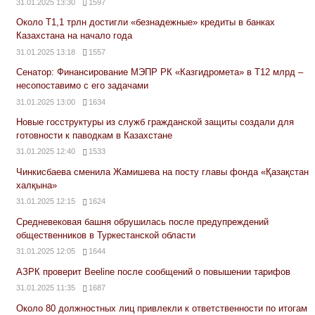
31.01.2025 13:30
1597
Около Т1,1 трлн достигли «безнадежные» кредиты в банках
Казахстана на начало года
31.01.2025 13:18
1557
Сенатор: Финансирование МЭПР РК «Казгидромета» в Т12 млрд –
несопоставимо с его задачами
31.01.2025 13:00
1634
Новые госструктуры из служб гражданской защиты создали для
готовности к паводкам в Казахстане
31.01.2025 12:40
1533
Чинкисбаева сменила Жамишева на посту главы фонда «Қазақстан
халқына»
31.01.2025 12:15
1624
Средневековая башня обрушилась после предупреждений
общественников в Туркестанской области
31.01.2025 12:05
1644
АЗРК проверит Beeline после сообщений о повышении тарифов
31.01.2025 11:35
1687
Около 80 должностных лиц привлекли к ответственности по итогам