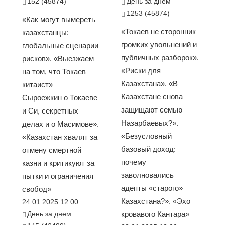
152 (45874)
День за днем
1253 (45874)
«Как могут вымереть
«Токаев не сторонник
казахстанцы:
громких увольнений и
глобальные сценарии
публичных разборок».
рисков». «Выезжаем
«Риски для
на том, что Токаев —
Казахстана». «В
китаист» —
Казахстане снова
Сыроежкин о Токаеве
защищают семью
и Си, секретных
Назарбаевых?».
делах и о Масимове».
«Безусловный
«Казахстан хвалят за
базовый доход:
отмену смертной
почему
казни и критикуют за
заволновались
пытки и ограничения
адепты «старого»
свобод»
Казахстана?». «Эхо
24.01.2025 12:00
День за днем
кровавого Кантара»