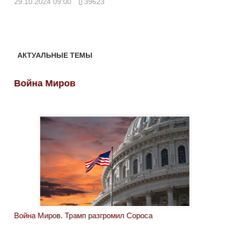
29.10.2024 09:00
39623
28.
АКТУАЛЬНЫЕ ТЕМЫ
Война Миров
Во
Война Миров. Трамп разгромил Сороса
Вой