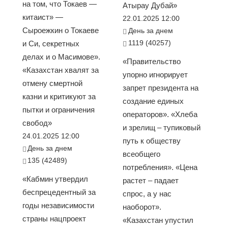
на том, что Токаев —
Атырау Дубай»
китаист» —
22.01.2025 12:00
Сыроежкин о Токаеве
День за днем
1119 (40257)
и Си, секретных
делах и о Масимове».
«Правительство
«Казахстан хвалят за
упорно игнорирует
отмену смертной
запрет президента на
казни и критикуют за
создание единых
пытки и ограничения
операторов». «Хлеба
свобод»
и зрелищ – тупиковый
24.01.2025 12:00
путь к обществу
День за днем
всеобщего
135 (42489)
потребления». «Цена
«Кабмин утвердил
растет – падает
беспрецедентный за
спрос, а у нас
годы независимости
наоборот».
страны нацпроект
«Казахстан упустил