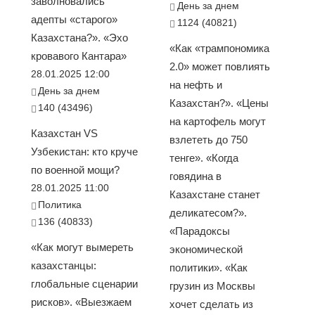
заволновались
День за днем
адепты «старого»
1124 (40821)
Казахстана?». «Эхо
«Как «трампономика
кровавого Кантара»
2.0» может повлиять
28.01.2025 12:00
на нефть и
День за днем
Казахстан?». «Цены
140 (43496)
на картофель могут
Казахстан VS
взлететь до 750
Узбекистан: кто круче
тенге». «Когда
по военной мощи?
говядина в
28.01.2025 11:00
Казахстане станет
Политика
деликатесом?».
136 (40833)
«Парадоксы
«Как могут вымереть
экономической
казахстанцы:
политики». «Как
глобальные сценарии
грузин из Москвы
рисков». «Выезжаем
хочет сделать из