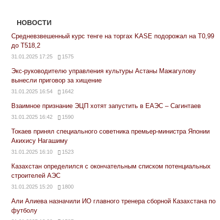
НОВОСТИ
Средневзвешенный курс тенге на торгах KASE подорожал на Т0,99
до Т518,2
31.01.2025 17:25
1575
Экс-руководителю управления культуры Астаны Мажагулову
вынесли приговор за хищение
31.01.2025 16:54
1642
Взаимное признание ЭЦП хотят запустить в ЕАЭС – Сагинтаев
31.01.2025 16:42
1590
Токаев принял специального советника премьер-министра Японии
Акихису Нагашиму
31.01.2025 16:10
1523
Казахстан определился с окончательным списком потенциальных
строителей АЭС
31.01.2025 15:20
1800
Али Алиева назначили ИО главного тренера сборной Казахстана по
футболу