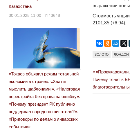
выражении повыс
Казахстана
30.01.2025 11:00
43648
Стоимость унции 
2101,85 (+6,94).
ЗОЛОТО
ЛОНДОН
Previous
«Прокукарекали…
Навигация
«Токаев объявил режим тотальной
Next
Post:
Почему тянет в БР
экономии в стране». «Хватит
по
Post:
благотворительны
мыслить шаблонами!». «Налоговая
записям
перестройка без права на ошибку».
«Почему президент РК публично
поддержал народного писателя?».
«Приговоры по делам о январских
событиях»