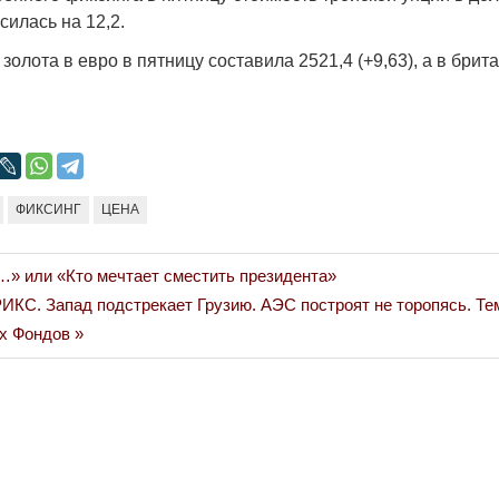
Народ выбрал свет
Странная заб
илась на 12,2.
Дарига не ждё
17.10.2024 17:00
29972
золота в евро в пятницу составила 2521,4 (+9,63), а в брит
Авиакомпании
мошенниками
30.10.2024 14:
ФИКСИНГ
ЦЕНА
» или «Кто мечтает сместить президента»
Война Мир
ИКС. Запад подстрекает Грузию. АЭС построят не торопясь. Те
х Фондов