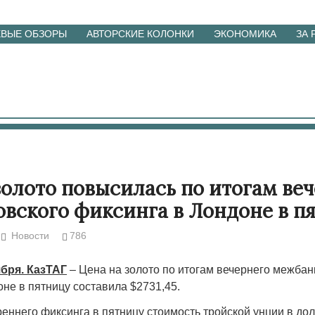
ЕВЫЕ ОБЗОРЫ
АВТОРСКИЕ КОЛОНКИ
ЭКОНОМИКА
ЗА
золото повысилась по итогам ве
вского фиксинга в Лондоне в п
Новости
786
ября. КазТАГ
– Цена на золото по итогам вечернего межбан
не в пятницу составила $2731,45.
реннего фиксинга в пятницу стоимость тройской унции в д