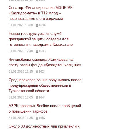
Сенатор: Финансирование МЭПР РК
«Казгидромета» в Т12 млрд –
несопоставимо с его задачами
31.01.2025 13:00
1634
Новые госструктуры из служб
гражданской защиты создали для
готовности к паводкам в Казахстане
31.01.2025 12:40
1533
Чинкисбаева сменила Жамишева на
посту главы фонда «Қазақстан халқына»
31.01.2025 12:15
1624
Средневековая башня обрушилась после
предупреждений общественников в
Туркестанской области
31.01.2025 12:05
1644
АЗРК проверит Beeline после сообщений
о повышении тарифов
31.01.2025 11:35
1687
Около 80 должностных лиц привлекли к