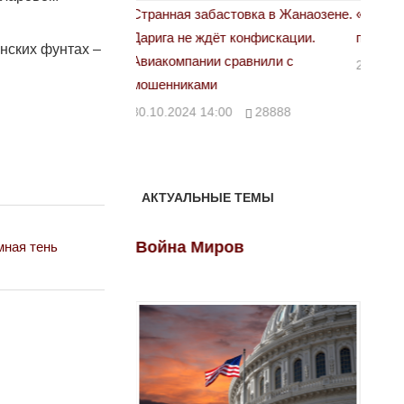
астовка в Жанаозене.
«Новый Казахстан не говорит всей
Лондон
т конфискации.
правды»
28.10.
анских фунтах –
 сравнили с
29.10.2024 09:00
39623
00
28888
АКТУАЛЬНЫЕ ТЕМЫ
ов
Война Миров
Войн
мная тень