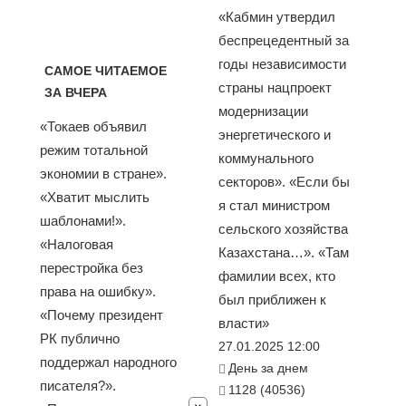
«Кабмин утвердил
беспрецедентный за
годы независимости
САМОЕ ЧИТАЕМОЕ
страны нацпроект
ЗА ВЧЕРА
модернизации
«Токаев объявил
энергетического и
режим тотальной
коммунального
экономии в стране».
секторов». «Если бы
«Хватит мыслить
я стал министром
шаблонами!».
сельского хозяйства
«Налоговая
Казахстана…». «Там
перестройка без
фамилии всех, кто
права на ошибку».
был приближен к
«Почему президент
власти»
РК публично
27.01.2025 12:00
поддержал народного
День за днем
писателя?».
1128 (40536)