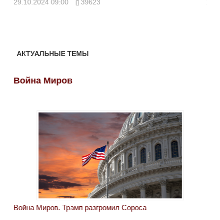
29.10.2024 09:00
39623
28.
АКТУАЛЬНЫЕ ТЕМЫ
Война Миров
Во
Война Миров. Трамп разгромил Сороса
Вой