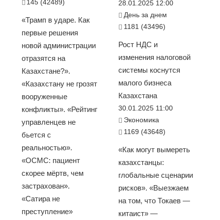
145 (42489)
28.01.2025 12:00
День за днем
«Трамп в ударе. Как
1181 (43496)
первые решения
Рост НДС и
новой администрации
изменения налоговой
отразятся на
системы коснутся
Казахстане?».
малого бизнеса
«Казахстану не грозят
Казахстана
вооруженные
30.01.2025 11:00
конфликты». «Рейтинг
Экономика
управленцев не
1169 (43648)
бьется с
реальностью».
«Как могут вымереть
«ОСМС: пациент
казахстанцы:
скорее мёртв, чем
глобальные сценарии
застрахован».
рисков». «Выезжаем
«Сатира не
на том, что Токаев —
преступление»
китаист» —