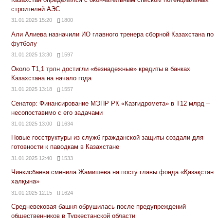
строителей АЭС
31.01.2025 15:20
1800
Али Алиева назначили ИО главного тренера сборной Казахстана по
футболу
31.01.2025 13:30
1597
Около Т1,1 трлн достигли «безнадежные» кредиты в банках
Казахстана на начало года
31.01.2025 13:18
1557
Сенатор: Финансирование МЭПР РК «Казгидромета» в Т12 млрд –
несопоставимо с его задачами
31.01.2025 13:00
1634
Новые госструктуры из служб гражданской защиты создали для
готовности к паводкам в Казахстане
31.01.2025 12:40
1533
Чинкисбаева сменила Жамишева на посту главы фонда «Қазақстан
халқына»
31.01.2025 12:15
1624
Средневековая башня обрушилась после предупреждений
общественников в Туркестанской области