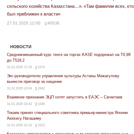
сельского хозяйства Казахстана…». «Там фамилии всех, кто
был приближен к власти»
27.01.2025 12:00
40536
НОВОСТИ
Средневзвешенный курс тенге на торгах KASE подорожал на Т0,99
до Т518,2
31.01.2025 17:25
1575
Экс-руководителю управления культуры Астаны Мажагулову
вынесли приговор за хищение
31.01.2025 16:54
1642
Взаимное признание ЭЦП хотят запустить в ЕАЭС – Сагинтаев
31.01.2025 16:42
1590
Токаев принял специального советника премьер-министра Японии
Акихису Нагашиму
31.01.2025 16:10
1523
Казахстан определился с окончательным списком потенциальных