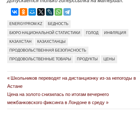
Допускается только гиперссылка на материал
.
ENERGYPROM.KZ
БЕДНОСТЬ
БЮРО НАЦИОНАЛЬНОЙ СТАТИСТИКИ
ГОЛОД
ИНФЛЯЦИЯ
КАЗАХСТАН
КАЗАХСТАНЦЫ
ПРОДОВОЛЬСТВЕННАЯ БЕЗОПАСНОСТЬ
ПРОДОВОЛЬСТВЕННЫЕ ТОВАРЫ
ПРОДУКТЫ
ЦЕНЫ
Previous
Школьников переводят на дистанционку из-за непогоды в
Навигация
Post:
Астане
по
Next
Цена на золото снизилась по итогам вечернего
Post:
межбанковского фиксинга в Лондоне в среду
записям