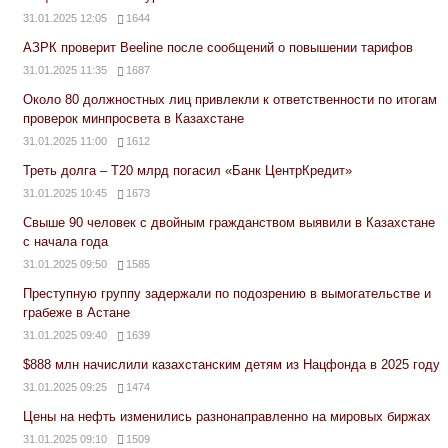
31.01.2025 12:05
1644
АЗРК проверит Beeline после сообщений о повышении тарифов
31.01.2025 11:35
1687
Около 80 должностных лиц привлекли к ответственности по итогам
проверок минпросвета в Казахстане
31.01.2025 11:00
1612
Треть долга – Т20 млрд погасил «Банк ЦентрКредит»
31.01.2025 10:45
1673
Свыше 90 человек с двойным гражданством выявили в Казахстане
с начала года
31.01.2025 09:50
1585
Преступную группу задержали по подозрению в вымогательстве и
грабеже в Астане
31.01.2025 09:40
1639
$888 млн начислили казахстанским детям из Нацфонда в 2025 году
31.01.2025 09:25
1474
Цены на нефть изменились разнонаправленно на мировых биржах
31.01.2025 09:10
1509