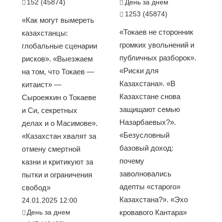
152 (45874)
День за днем
1253 (45874)
«Как могут вымереть
«Токаев не сторонник
казахстанцы:
громких увольнений и
глобальные сценарии
публичных разборок».
рисков». «Выезжаем
«Риски для
на том, что Токаев —
Казахстана». «В
китаист» —
Казахстане снова
Сыроежкин о Токаеве
защищают семью
и Си, секретных
Назарбаевых?».
делах и о Масимове».
«Безусловный
«Казахстан хвалят за
базовый доход:
отмену смертной
почему
казни и критикуют за
заволновались
пытки и ограничения
адепты «старого»
свобод»
Казахстана?». «Эхо
24.01.2025 12:00
День за днем
кровавого Кантара»