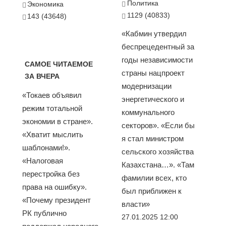
Политика
Экономика
1129 (40833)
143 (43648)
«Кабмин утвердил
беспрецедентный за
годы независимости
САМОЕ ЧИТАЕМОЕ
страны нацпроект
ЗА ВЧЕРА
модернизации
«Токаев объявил
энергетического и
режим тотальной
коммунального
экономии в стране».
секторов». «Если бы
«Хватит мыслить
я стал министром
шаблонами!».
сельского хозяйства
«Налоговая
Казахстана…». «Там
перестройка без
фамилии всех, кто
права на ошибку».
был приближен к
«Почему президент
власти»
РК публично
27.01.2025 12:00