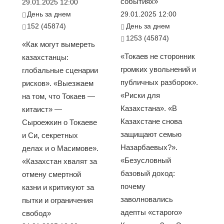
событиях»
29.01.2025 12:00
День за днем
29.01.2025 12:00
152 (45874)
День за днем
1253 (45874)
«Как могут вымереть
«Токаев не сторонник
казахстанцы:
громких увольнений и
глобальные сценарии
публичных разборок».
рисков». «Выезжаем
«Риски для
на том, что Токаев —
Казахстана». «В
китаист» —
Казахстане снова
Сыроежкин о Токаеве
защищают семью
и Си, секретных
Назарбаевых?».
делах и о Масимове».
«Безусловный
«Казахстан хвалят за
базовый доход:
отмену смертной
почему
казни и критикуют за
заволновались
пытки и ограничения
адепты «старого»
свобод»