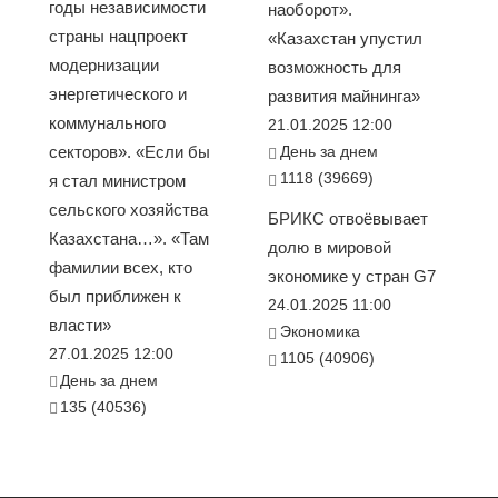
годы независимости
наоборот».
страны нацпроект
«Казахстан упустил
модернизации
возможность для
энергетического и
развития майнинга»
коммунального
21.01.2025 12:00
секторов». «Если бы
День за днем
1118 (39669)
я стал министром
сельского хозяйства
БРИКС отвоёвывает
Казахстана…». «Там
долю в мировой
фамилии всех, кто
экономике у стран G7
был приближен к
24.01.2025 11:00
власти»
Экономика
27.01.2025 12:00
1105 (40906)
День за днем
135 (40536)