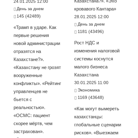
Казахстана?». «Эхо
24.01.2025 12:00
День за днем
кровавого Кантара»
145 (42489)
28.01.2025 12:00
День за днем
«Трамп в ударе. Как
1181 (43496)
первые решения
Рост НДС и
новой администрации
изменения налоговой
отразятся на
системы коснутся
Казахстане?».
малого бизнеса
«Казахстану не грозят
Казахстана
вооруженные
30.01.2025 11:00
конфликты». «Рейтинг
Экономика
управленцев не
1169 (43648)
бьется с
реальностью».
«Как могут вымереть
«ОСМС: пациент
казахстанцы:
скорее мёртв, чем
глобальные сценарии
застрахован».
рисков». «Выезжаем