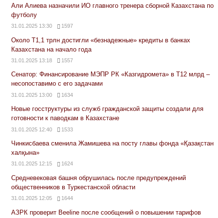
Али Алиева назначили ИО главного тренера сборной Казахстана по
футболу
31.01.2025 13:30
1597
Около Т1,1 трлн достигли «безнадежные» кредиты в банках
Казахстана на начало года
31.01.2025 13:18
1557
Сенатор: Финансирование МЭПР РК «Казгидромета» в Т12 млрд –
несопоставимо с его задачами
31.01.2025 13:00
1634
Новые госструктуры из служб гражданской защиты создали для
готовности к паводкам в Казахстане
31.01.2025 12:40
1533
Чинкисбаева сменила Жамишева на посту главы фонда «Қазақстан
халқына»
31.01.2025 12:15
1624
Средневековая башня обрушилась после предупреждений
общественников в Туркестанской области
31.01.2025 12:05
1644
АЗРК проверит Beeline после сообщений о повышении тарифов