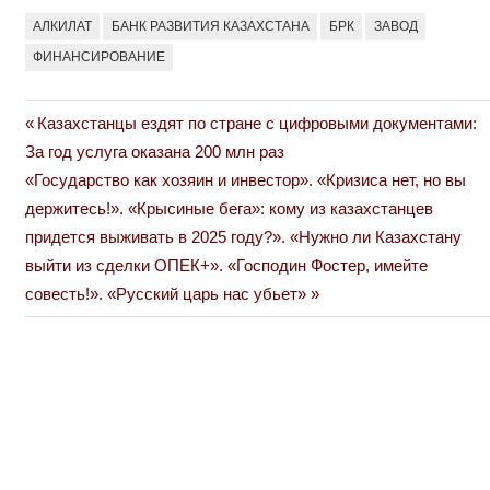
АЛКИЛАТ
БАНК РАЗВИТИЯ КАЗАХСТАНА
БРК
ЗАВОД
ФИНАНСИРОВАНИЕ
Previous
Казахстанцы ездят по стране с цифровыми документами:
Навигация
Post:
За год услуга оказана 200 млн раз
по
Next
«Государство как хозяин и инвестор». «Кризиса нет, но вы
Post:
держитесь!». «Крысиные бега»: кому из казахстанцев
записям
придется выживать в 2025 году?». «Нужно ли Казахстану
выйти из сделки ОПЕК+». «Господин Фостер, имейте
совесть!». «Русский царь нас убьет»