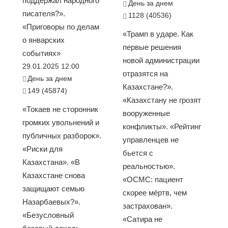
поддержал народного
День за днем
писателя?».
1128 (40536)
«Приговоры по делам
«Трамп в ударе. Как
о январских
первые решения
событиях»
новой администрации
29.01.2025 12:00
отразятся на
День за днем
Казахстане?».
149 (45874)
«Казахстану не грозят
«Токаев не сторонник
вооруженные
громких увольнений и
конфликты». «Рейтинг
публичных разборок».
управленцев не
«Риски для
бьется с
Казахстана». «В
реальностью».
Казахстане снова
«ОСМС: пациент
защищают семью
скорее мёртв, чем
Назарбаевых?».
застрахован».
«Безусловный
«Сатира не