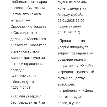
глобальные сценарии
грузин из Москвы
рисков». «Выезжаем
хочет сделать из
на том, что Токаев —
Атырау Дубай»
китаист» —
22.01.2025 12:00
Сыроежкин о Токаеве
День за днем
1119 (40257)
и Си, секретных
делах и о Масимове».
«Правительство
«Казахстан хвалят за
упорно игнорирует
отмену смертной
запрет президента на
казни и критикуют за
создание единых
пытки и ограничения
операторов». «Хлеба
свобод»
и зрелищ – тупиковый
24.01.2025 12:00
путь к обществу
День за днем
всеобщего
135 (42489)
потребления». «Цена
«Кабмин утвердил
растет – падает
беспрецедентный за
спрос, а у нас