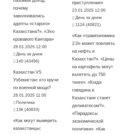
базовый доход:
преступление»
почему
23.01.2025 12:00
заволновались
День за днем
адепты «старого»
1124 (40821)
Казахстана?». «Эхо
«Как «трампономика
кровавого Кантара»
2.0» может повлиять
28.01.2025 12:00
на нефть и
День за днем
Казахстан?». «Цены
140 (43496)
на картофель могут
Казахстан VS
взлететь до 750
Узбекистан: кто круче
тенге». «Когда
по военной мощи?
говядина в
28.01.2025 11:00
Казахстане станет
Политика
деликатесом?».
136 (40833)
«Парадоксы
«Как могут вымереть
экономической
казахстанцы:
политики». «Как