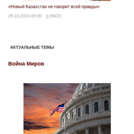
«Новый Казахстан не говорит всей правды»
Лон
ми
29.10.2024 09:00
39623
28.
АКТУАЛЬНЫЕ ТЕМЫ
Война Миров
Во