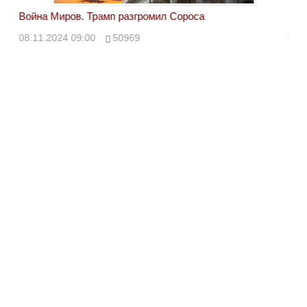
Война Миров. Трамп разгромил Сороса
Вой
08.11.2024 09:00
50969
08.