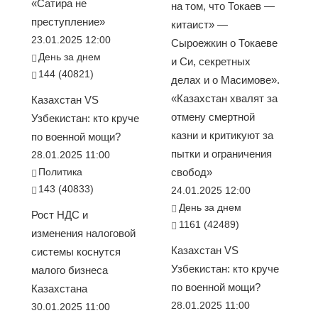
«Сатира не
на том, что Токаев —
преступление»
китаист» —
23.01.2025 12:00
Сыроежкин о Токаеве
День за днем
и Си, секретных
144 (40821)
делах и о Масимове».
«Казахстан хвалят за
Казахстан VS
отмену смертной
Узбекистан: кто круче
казни и критикуют за
по военной мощи?
пытки и ограничения
28.01.2025 11:00
Политика
свобод»
143 (40833)
24.01.2025 12:00
День за днем
Рост НДС и
1161 (42489)
изменения налоговой
Казахстан VS
системы коснутся
Узбекистан: кто круче
малого бизнеса
по военной мощи?
Казахстана
28.01.2025 11:00
30.01.2025 11:00