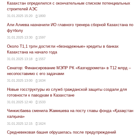
Казахстан определился с окончательным списком потенциальных
строителей АЭС
31.01.2025 15:20
1800
Али Алиева назначили ИО главного тренера сборной Казахстана по
футболу
31.01.2025 13:30
1597
Около Т1,1 трлн достигли «безнадежные» кредиты в банках
Казахстана на начало года
31.01.2025 13:18
1557
Сенатор: Финансирование МЭПР РК «Казгидромета» в Т12 млрд –
несопоставимо с его задачами
31.01.2025 13:00
1634
Новые госструктуры из служб гражданской защиты создали для
готовности к паводкам в Казахстане
31.01.2025 12:40
1533
Чинкисбаева сменила Жамишева на посту главы фонда «Қазақстан
халқына»
31.01.2025 12:15
1624
Средневековая башня обрушилась после предупреждений