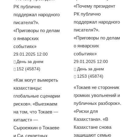
«Почему президент
РК публично
РК публично
поддержал народного
поддержал народного
писателя?».
писателя?».
«Приговоры по делам
«Приговоры по делам
о январских
о январских
событиях»
событиях»
29.01.2025 12:00
День за днем
29.01.2025 12:00
152 (45874)
День за днем
1253 (45874)
«Как могут вымереть
«Токаев не сторонник
казахстанцы:
громких увольнений и
глобальные сценарии
публичных разборок».
рисков». «Выезжаем
«Риски для
на том, что Токаев —
Казахстана». «В
китаист» —
Казахстане снова
Сыроежкин о Токаеве
защищают семью
и Си, секретных