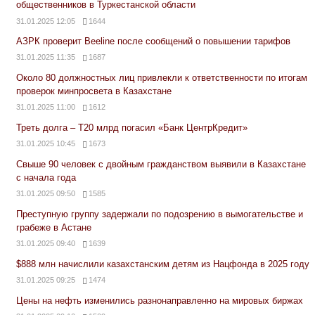
общественников в Туркестанской области
31.01.2025 12:05
1644
АЗРК проверит Beeline после сообщений о повышении тарифов
31.01.2025 11:35
1687
Около 80 должностных лиц привлекли к ответственности по итогам
проверок минпросвета в Казахстане
31.01.2025 11:00
1612
Треть долга – Т20 млрд погасил «Банк ЦентрКредит»
31.01.2025 10:45
1673
Свыше 90 человек с двойным гражданством выявили в Казахстане
с начала года
31.01.2025 09:50
1585
Преступную группу задержали по подозрению в вымогательстве и
грабеже в Астане
31.01.2025 09:40
1639
$888 млн начислили казахстанским детям из Нацфонда в 2025 году
31.01.2025 09:25
1474
Цены на нефть изменились разнонаправленно на мировых биржах