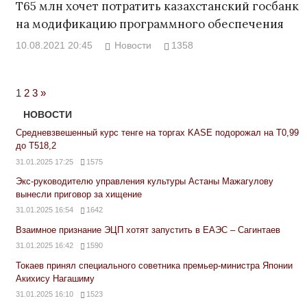
Т65 млн хочет потратить казахстанский госбанк
на модификацию программного обеспечения
10.08.2021 20:45
Новости
1358
Next
1
2
3
»
Posts
НОВОСТИ
Средневзвешенный курс тенге на торгах KASE подорожал на Т0,99
до Т518,2
31.01.2025 17:25
1575
Экс-руководителю управления культуры Астаны Мажагулову
вынесли приговор за хищение
31.01.2025 16:54
1642
Взаимное признание ЭЦП хотят запустить в ЕАЭС – Сагинтаев
31.01.2025 16:42
1590
Токаев принял специального советника премьер-министра Японии
Акихису Нагашиму
31.01.2025 16:10
1523