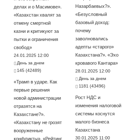
Назарбаевых?».
делах и о Масимове».
«Безусловный
«Казахстан хвалят за
базовый доход:
отмену смертной
почему
казни и критикуют за
заволновались
пытки и ограничения
адепты «старого»
свобод»
Казахстана?». «Эхо
24.01.2025 12:00
День за днем
кровавого Кантара»
145 (42489)
28.01.2025 12:00
День за днем
«Трамп в ударе. Как
1181 (43496)
первые решения
Рост НДС и
новой администрации
изменения налоговой
отразятся на
системы коснутся
Казахстане?».
малого бизнеса
«Казахстану не грозят
Казахстана
вооруженные
30.01.2025 11:00
конфликты». «Рейтинг