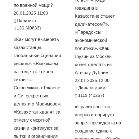
по военной мощи?
говядина в
28.01.2025 11:00
Казахстане станет
Политика
деликатесом?».
136 (40833)
«Парадоксы
«Как могут вымереть
экономической
казахстанцы:
политики». «Как
глобальные сценарии
грузин из Москвы
рисков». «Выезжаем
хочет сделать из
на том, что Токаев —
Атырау Дубай»
китаист» —
22.01.2025 12:00
Сыроежкин о Токаеве
День за днем
1119 (40257)
и Си, секретных
делах и о Масимове».
«Правительство
«Казахстан хвалят за
упорно игнорирует
отмену смертной
запрет президента на
казни и критикуют за
создание единых
пытки и ограничения
операторов». «Хлеба