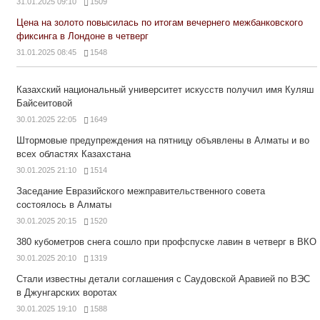
31.01.2025 09:10
1509
Цена на золото повысилась по итогам вечернего межбанковского
фиксинга в Лондоне в четверг
31.01.2025 08:45
1548
Казахский национальный университет искусств получил имя Куляш
Байсеитовой
30.01.2025 22:05
1649
Штормовые предупреждения на пятницу объявлены в Алматы и во
всех областях Казахстана
30.01.2025 21:10
1514
Заседание Евразийского межправительственного совета
состоялось в Алматы
30.01.2025 20:15
1520
380 кубометров снега сошло при профспуске лавин в четверг в ВКО
30.01.2025 20:10
1319
Стали известны детали соглашения с Саудовской Аравией по ВЭС
в Джунгарских воротах
30.01.2025 19:10
1588