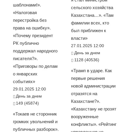
шаблонами!».
сельского хозяйства
«Налоговая
Казахстана…». «Там
перестройка без
фамилии всех, кто
права на ошибку».
был приближен к
«Почему президент
власти»
РК публично
27.01.2025 12:00
поддержал народного
День за днем
писателя?».
1128 (40536)
«Приговоры по делам
«Трамп в ударе. Как
о январских
первые решения
событиях»
новой администрации
29.01.2025 12:00
отразятся на
День за днем
Казахстане?».
149 (45874)
«Казахстану не грозят
«Токаев не сторонник
вооруженные
громких увольнений и
конфликты». «Рейтинг
публичных разборок».
управленцев не