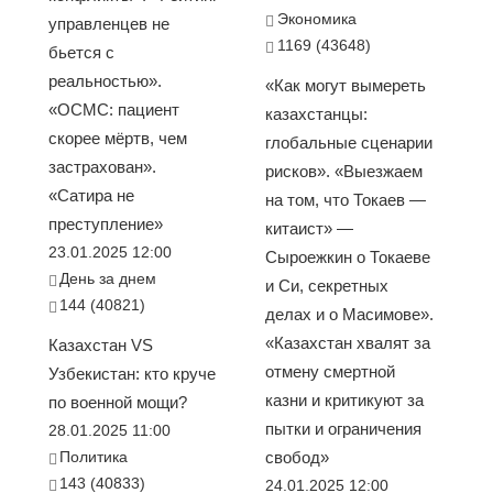
Экономика
управленцев не
1169 (43648)
бьется с
реальностью».
«Как могут вымереть
«ОСМС: пациент
казахстанцы:
скорее мёртв, чем
глобальные сценарии
застрахован».
рисков». «Выезжаем
«Сатира не
на том, что Токаев —
преступление»
китаист» —
23.01.2025 12:00
Сыроежкин о Токаеве
День за днем
и Си, секретных
144 (40821)
делах и о Масимове».
«Казахстан хвалят за
Казахстан VS
отмену смертной
Узбекистан: кто круче
казни и критикуют за
по военной мощи?
пытки и ограничения
28.01.2025 11:00
Политика
свобод»
143 (40833)
24.01.2025 12:00