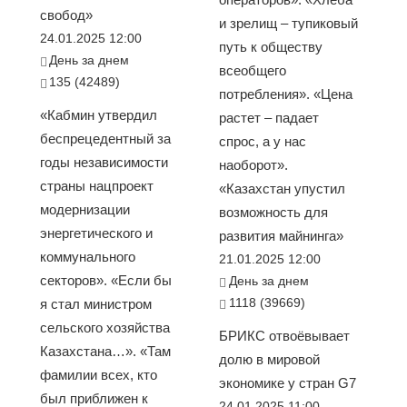
свобод»
и зрелищ – тупиковый
24.01.2025 12:00
путь к обществу
День за днем
всеобщего
135 (42489)
потребления». «Цена
«Кабмин утвердил
растет – падает
беспрецедентный за
спрос, а у нас
годы независимости
наоборот».
страны нацпроект
«Казахстан упустил
модернизации
возможность для
энергетического и
развития майнинга»
коммунального
21.01.2025 12:00
секторов». «Если бы
День за днем
1118 (39669)
я стал министром
сельского хозяйства
БРИКС отвоёвывает
Казахстана…». «Там
долю в мировой
фамилии всех, кто
экономике у стран G7
был приближен к
24.01.2025 11:00