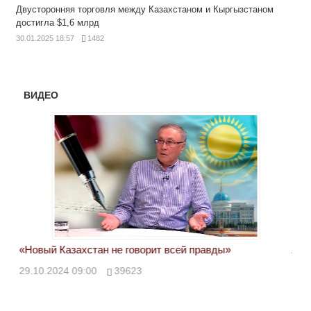
Двусторонняя торговля между Казахстаном и Кыргызстаном
достигла $1,6 млрд
30.01.2025 18:57
1482
ВИДЕО
«Новый Казахстан не говорит всей правды»
Лон
ми
29.10.2024 09:00
39623
28.