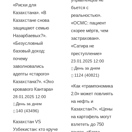
«Риски для
бьется с
Казахстана». «В
реальностью».
Казахстане снова
«ОСМС: пациент
защищают семью
скорее мёртв, чем
Назарбаевых?».
застрахован».
«Безусловный
«Сатира не
базовый доход:
преступление»
почему
23.01.2025 12:00
заволновались
День за днем
адепты «старого»
1124 (40821)
Казахстана?». «Эхо
«Как «трампономика
кровавого Кантара»
2.0» может повлиять
28.01.2025 12:00
на нефть и
День за днем
Казахстан?». «Цены
140 (43496)
на картофель могут
Казахстан VS
взлететь до 750
Узбекистан: кто круче
тенге». «Когда