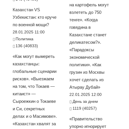
на картофель могут
Казахстан VS
взлететь до 750
Узбекистан: кто круче
тенге». «Когда
по военной мощи?
говядина в
28.01.2025 11:00
Казахстане станет
Политика
деликатесом?».
136 (40833)
«Парадоксы
«Как могут вымереть
экономической
казахстанцы:
политики». «Как
глобальные сценарии
грузин из Москвы
рисков». «Выезжаем
хочет сделать из
на том, что Токаев —
Атырау Дубай»
китаист» —
22.01.2025 12:00
Сыроежкин о Токаеве
День за днем
1119 (40257)
и Си, секретных
делах и о Масимове».
«Правительство
«Казахстан хвалят за
упорно игнорирует