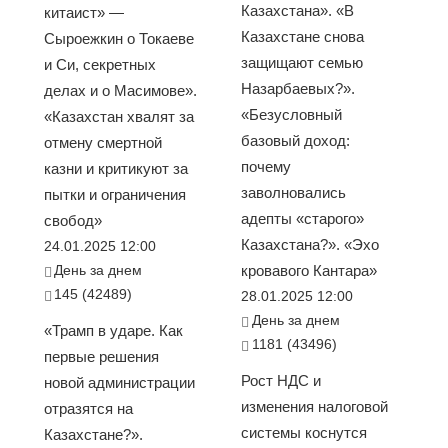
Казахстана». «В
китаист» —
Казахстане снова
Сыроежкин о Токаеве
защищают семью
и Си, секретных
Назарбаевых?».
делах и о Масимове».
«Безусловный
«Казахстан хвалят за
базовый доход:
отмену смертной
почему
казни и критикуют за
заволновались
пытки и ограничения
адепты «старого»
свобод»
Казахстана?». «Эхо
24.01.2025 12:00
День за днем
кровавого Кантара»
145 (42489)
28.01.2025 12:00
День за днем
«Трамп в ударе. Как
1181 (43496)
первые решения
Рост НДС и
новой администрации
изменения налоговой
отразятся на
системы коснутся
Казахстане?».