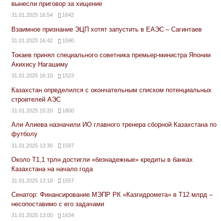
вынесли приговор за хищение
31.01.2025 16:54
1642
Взаимное признание ЭЦП хотят запустить в ЕАЭС – Сагинтаев
31.01.2025 16:42
1590
Токаев принял специального советника премьер-министра Японии
Акихису Нагашиму
31.01.2025 16:10
1523
Казахстан определился с окончательным списком потенциальных
строителей АЭС
31.01.2025 15:20
1800
Али Алиева назначили ИО главного тренера сборной Казахстана по
футболу
31.01.2025 13:30
1597
Около Т1,1 трлн достигли «безнадежные» кредиты в банках
Казахстана на начало года
31.01.2025 13:18
1557
Сенатор: Финансирование МЭПР РК «Казгидромета» в Т12 млрд –
несопоставимо с его задачами
31.01.2025 13:00
1634