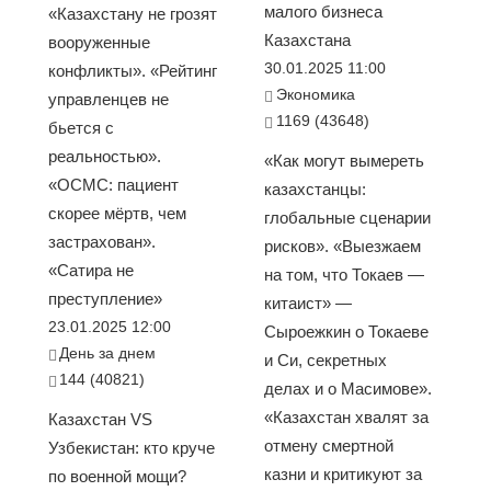
малого бизнеса
«Казахстану не грозят
Казахстана
вооруженные
30.01.2025 11:00
конфликты». «Рейтинг
Экономика
управленцев не
1169 (43648)
бьется с
реальностью».
«Как могут вымереть
«ОСМС: пациент
казахстанцы:
скорее мёртв, чем
глобальные сценарии
застрахован».
рисков». «Выезжаем
«Сатира не
на том, что Токаев —
преступление»
китаист» —
23.01.2025 12:00
Сыроежкин о Токаеве
День за днем
и Си, секретных
144 (40821)
делах и о Масимове».
«Казахстан хвалят за
Казахстан VS
отмену смертной
Узбекистан: кто круче
казни и критикуют за
по военной мощи?