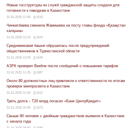
Новые госструктуры из служб гражданской защиты создали для
готовности к паводкам в Казахстане
31.01.2025 12:40
1533
Чинкисбаева сменила Жамишева на посту главы фонда «Қазақстан
халқына»
31.01.2025 12:15
1624
Средневековая башня обрушилась после предупреждений
общественников в Туркестанской области
31.01.2025 12:05
1644
АЗРК проверит Beeline после сообщений о повышении тарифов
31.01.2025 11:35
1687
Около 80 должностных лиц привлекли к ответственности по итогам
проверок минпросвета в Казахстане
31.01.2025 11:00
1612
Треть долга – Т20 млрд погасил «Банк ЦентрКредит»
31.01.2025 10:45
1673
Свыше 90 человек с двойным гражданством выявили в Казахстане
с начала года
31.01.2025 09:50
1585