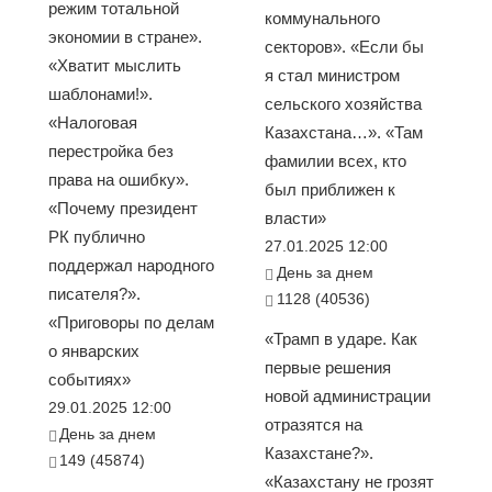
режим тотальной
коммунального
экономии в стране».
секторов». «Если бы
«Хватит мыслить
я стал министром
шаблонами!».
сельского хозяйства
«Налоговая
Казахстана…». «Там
перестройка без
фамилии всех, кто
права на ошибку».
был приближен к
«Почему президент
власти»
РК публично
27.01.2025 12:00
поддержал народного
День за днем
писателя?».
1128 (40536)
«Приговоры по делам
«Трамп в ударе. Как
о январских
первые решения
событиях»
новой администрации
29.01.2025 12:00
отразятся на
День за днем
Казахстане?».
149 (45874)
«Казахстану не грозят