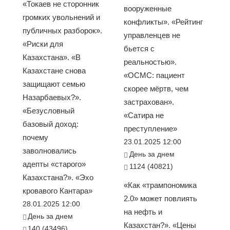
«Токаев не сторонник
вооруженные
громких увольнений и
конфликты». «Рейтинг
публичных разборок».
управленцев не
«Риски для
бьется с
Казахстана». «В
реальностью».
Казахстане снова
«ОСМС: пациент
защищают семью
скорее мёртв, чем
Назарбаевых?».
застрахован».
«Безусловный
«Сатира не
базовый доход:
преступление»
почему
23.01.2025 12:00
заволновались
День за днем
адепты «старого»
1124 (40821)
Казахстана?». «Эхо
«Как «трампономика
кровавого Кантара»
2.0» может повлиять
28.01.2025 12:00
на нефть и
День за днем
Казахстан?». «Цены
140 (43496)