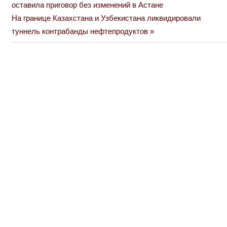
Post:
оставила приговор без изменений в Астане
по
Next
На границе Казахстана и Узбекистана ликвидировали
Post:
туннель контрабанды нефтепродуктов
записям