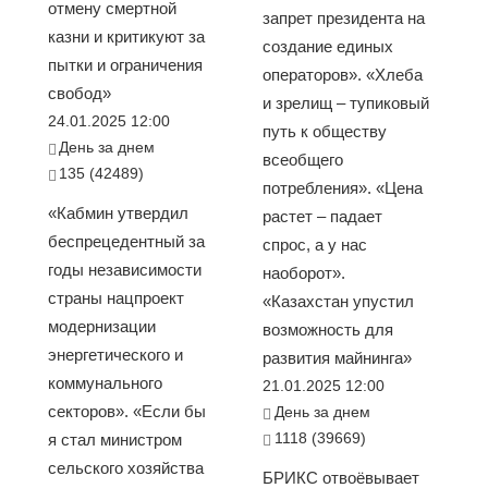
отмену смертной
запрет президента на
казни и критикуют за
создание единых
пытки и ограничения
операторов». «Хлеба
свобод»
и зрелищ – тупиковый
24.01.2025 12:00
путь к обществу
День за днем
всеобщего
135 (42489)
потребления». «Цена
«Кабмин утвердил
растет – падает
беспрецедентный за
спрос, а у нас
годы независимости
наоборот».
страны нацпроект
«Казахстан упустил
модернизации
возможность для
энергетического и
развития майнинга»
коммунального
21.01.2025 12:00
секторов». «Если бы
День за днем
1118 (39669)
я стал министром
сельского хозяйства
БРИКС отвоёвывает