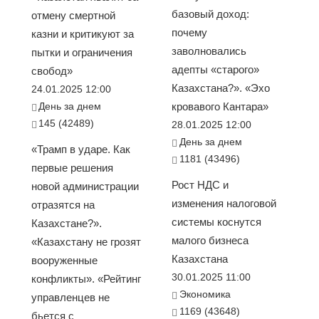
базовый доход:
отмену смертной
почему
казни и критикуют за
заволновались
пытки и ограничения
адепты «старого»
свобод»
Казахстана?». «Эхо
24.01.2025 12:00
День за днем
кровавого Кантара»
145 (42489)
28.01.2025 12:00
День за днем
«Трамп в ударе. Как
1181 (43496)
первые решения
Рост НДС и
новой администрации
изменения налоговой
отразятся на
системы коснутся
Казахстане?».
малого бизнеса
«Казахстану не грозят
Казахстана
вооруженные
30.01.2025 11:00
конфликты». «Рейтинг
Экономика
управленцев не
1169 (43648)
бьется с