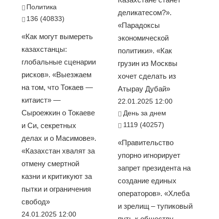
Политика
деликатесом?».
136 (40833)
«Парадоксы
«Как могут вымереть
экономической
казахстанцы:
политики». «Как
глобальные сценарии
грузин из Москвы
рисков». «Выезжаем
хочет сделать из
на том, что Токаев —
Атырау Дубай»
китаист» —
22.01.2025 12:00
Сыроежкин о Токаеве
День за днем
1119 (40257)
и Си, секретных
делах и о Масимове».
«Правительство
«Казахстан хвалят за
упорно игнорирует
отмену смертной
запрет президента на
казни и критикуют за
создание единых
пытки и ограничения
операторов». «Хлеба
свобод»
и зрелищ – тупиковый
24.01.2025 12:00
путь к обществу