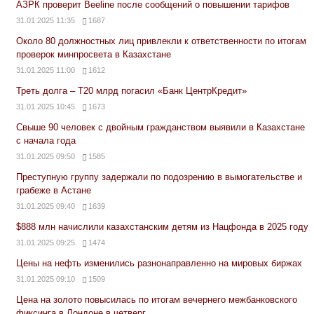
АЗРК проверит Beeline после сообщений о повышении тарифов
31.01.2025 11:35
1687
Около 80 должностных лиц привлекли к ответственности по итогам
проверок минпросвета в Казахстане
31.01.2025 11:00
1612
Треть долга – Т20 млрд погасил «Банк ЦентрКредит»
31.01.2025 10:45
1673
Свыше 90 человек с двойным гражданством выявили в Казахстане
с начала года
31.01.2025 09:50
1585
Преступную группу задержали по подозрению в вымогательстве и
грабеже в Астане
31.01.2025 09:40
1639
$888 млн начислили казахстанским детям из Нацфонда в 2025 году
31.01.2025 09:25
1474
Цены на нефть изменились разнонаправленно на мировых биржах
31.01.2025 09:10
1509
Цена на золото повысилась по итогам вечернего межбанковского
фиксинга в Лондоне в четверг