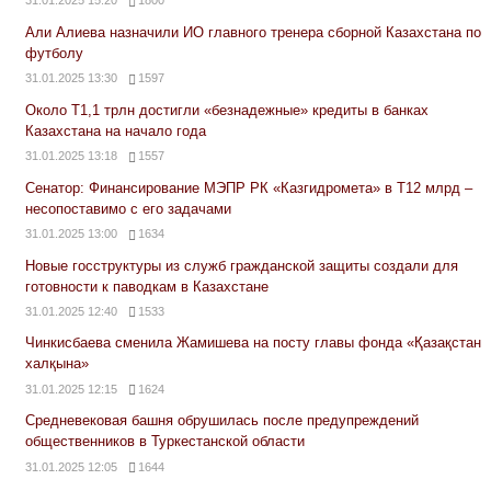
31.01.2025 15:20
1800
Али Алиева назначили ИО главного тренера сборной Казахстана по
футболу
31.01.2025 13:30
1597
Около Т1,1 трлн достигли «безнадежные» кредиты в банках
Казахстана на начало года
31.01.2025 13:18
1557
Сенатор: Финансирование МЭПР РК «Казгидромета» в Т12 млрд –
несопоставимо с его задачами
31.01.2025 13:00
1634
Новые госструктуры из служб гражданской защиты создали для
готовности к паводкам в Казахстане
31.01.2025 12:40
1533
Чинкисбаева сменила Жамишева на посту главы фонда «Қазақстан
халқына»
31.01.2025 12:15
1624
Средневековая башня обрушилась после предупреждений
общественников в Туркестанской области
31.01.2025 12:05
1644