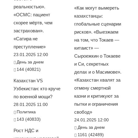
реальностью».
«Как могут вымереть
«ОСМС: пациент
казахстанцы:
скорее мёртв, чем
глобальные сценарии
застрахован».
рисков». «Выезжаем
«Сатира не
на том, что Токаев —
преступление»
китаист» —
23.01.2025 12:00
Сыроежкин о Токаеве
День за днем
и Си, секретных
144 (40821)
делах и о Масимове».
«Казахстан хвалят за
Казахстан VS
отмену смертной
Узбекистан: кто круче
казни и критикуют за
по военной мощи?
пытки и ограничения
28.01.2025 11:00
Политика
свобод»
143 (40833)
24.01.2025 12:00
День за днем
Рост НДС и
1161 (42489)