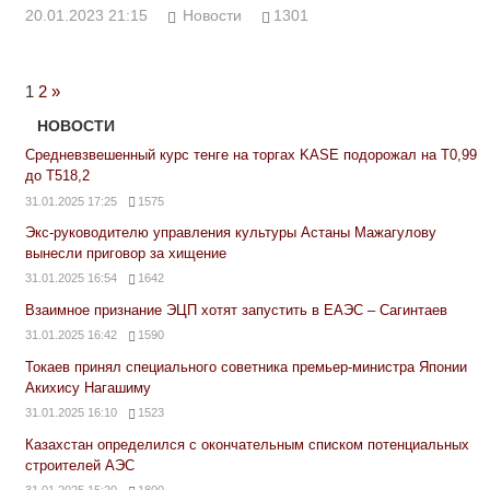
20.01.2023 21:15
Новости
1301
Next
1
2
»
Posts
НОВОСТИ
Средневзвешенный курс тенге на торгах KASE подорожал на Т0,99
до Т518,2
31.01.2025 17:25
1575
Экс-руководителю управления культуры Астаны Мажагулову
вынесли приговор за хищение
31.01.2025 16:54
1642
Взаимное признание ЭЦП хотят запустить в ЕАЭС – Сагинтаев
31.01.2025 16:42
1590
Токаев принял специального советника премьер-министра Японии
Акихису Нагашиму
31.01.2025 16:10
1523
Казахстан определился с окончательным списком потенциальных
строителей АЭС