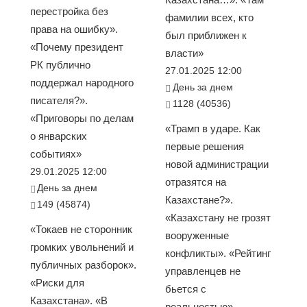
перестройка без
фамилии всех, кто
права на ошибку».
был приближен к
«Почему президент
власти»
РК публично
27.01.2025 12:00
поддержал народного
День за днем
писателя?».
1128 (40536)
«Приговоры по делам
«Трамп в ударе. Как
о январских
первые решения
событиях»
новой администрации
29.01.2025 12:00
отразятся на
День за днем
Казахстане?».
149 (45874)
«Казахстану не грозят
«Токаев не сторонник
вооруженные
громких увольнений и
конфликты». «Рейтинг
публичных разборок».
управленцев не
«Риски для
бьется с
Казахстана». «В
реальностью».