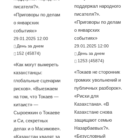
поддержал народного
писателя?».
писателя?».
«Приговоры по делам
«Приговоры по делам
о январских
о январских
событиях»
событиях»
29.01.2025 12:00
День за днем
29.01.2025 12:00
152 (45874)
День за днем
1253 (45874)
«Как могут вымереть
«Токаев не сторонник
казахстанцы:
громких увольнений и
глобальные сценарии
публичных разборок».
рисков». «Выезжаем
«Риски для
на том, что Токаев —
Казахстана». «В
китаист» —
Казахстане снова
Сыроежкин о Токаеве
защищают семью
и Си, секретных
Назарбаевых?».
делах и о Масимове».
«Безусловный
«Казахстан хвалят за