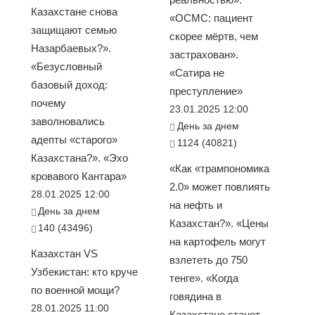
Казахстане снова
«ОСМС: пациент
защищают семью
скорее мёртв, чем
Назарбаевых?».
застрахован».
«Безусловный
«Сатира не
базовый доход:
преступление»
почему
23.01.2025 12:00
заволновались
День за днем
адепты «старого»
1124 (40821)
Казахстана?». «Эхо
«Как «трампономика
кровавого Кантара»
2.0» может повлиять
28.01.2025 12:00
на нефть и
День за днем
Казахстан?». «Цены
140 (43496)
на картофель могут
Казахстан VS
взлететь до 750
Узбекистан: кто круче
тенге». «Когда
по военной мощи?
говядина в
28.01.2025 11:00
Казахстане станет