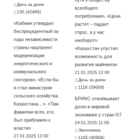
День за днем
всеобщего
135 (42489)
потребления». «Цена
«Кабмин утвердил
растет – падает
беспрецедентный за
спрос, а у нас
годы независимости
наоборот».
страны нацпроект
«Казахстан упустил
модернизации
возможность для
энергетического и
развития майнинга»
коммунального
21.01.2025 12:00
секторов». «Если бы
День за днем
1118 (39669)
я стал министром
сельского хозяйства
БРИКС отвоёвывает
Казахстана…». «Там
долю в мировой
фамилии всех, кто
экономике у стран G7
был приближен к
24.01.2025 11:00
власти»
Экономика
27.01.2025 12:00
1105 (40906)