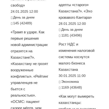
адепты «старого»
свобод»
Казахстана?». «Эхо
24.01.2025 12:00
День за днем
кровавого Кантара»
145 (42489)
28.01.2025 12:00
День за днем
«Трамп в ударе. Как
1181 (43496)
первые решения
Рост НДС и
новой администрации
изменения налоговой
отразятся на
системы коснутся
Казахстане?».
малого бизнеса
«Казахстану не грозят
Казахстана
вооруженные
30.01.2025 11:00
конфликты». «Рейтинг
Экономика
управленцев не
1169 (43648)
бьется с
реальностью».
«Как могут вымереть
«ОСМС: пациент
казахстанцы:
скорее мёртв, чем
глобальные сценарии