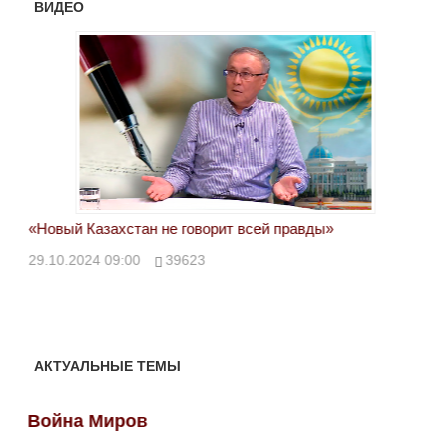
ВИДЕО
«Новый Казахстан не говорит всей правды»
Лон
ми
29.10.2024 09:00
39623
28.
АКТУАЛЬНЫЕ ТЕМЫ
Война Миров
Во