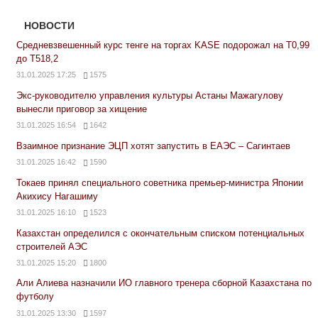
НОВОСТИ
Средневзвешенный курс тенге на торгах KASE подорожал на Т0,99
до Т518,2
31.01.2025 17:25
1575
Экс-руководителю управления культуры Астаны Мажагулову
вынесли приговор за хищение
31.01.2025 16:54
1642
Взаимное признание ЭЦП хотят запустить в ЕАЭС – Сагинтаев
31.01.2025 16:42
1590
Токаев принял специального советника премьер-министра Японии
Акихису Нагашиму
31.01.2025 16:10
1523
Казахстан определился с окончательным списком потенциальных
строителей АЭС
31.01.2025 15:20
1800
Али Алиева назначили ИО главного тренера сборной Казахстана по
футболу
31.01.2025 13:30
1597