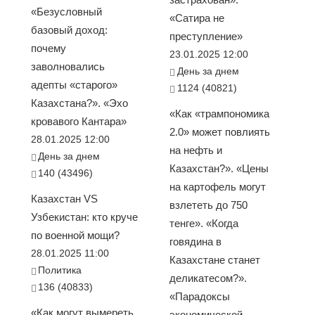
«Безусловный
«Сатира не
базовый доход:
преступление»
почему
23.01.2025 12:00
заволновались
День за днем
адепты «старого»
1124 (40821)
Казахстана?». «Эхо
«Как «трампономика
кровавого Кантара»
2.0» может повлиять
28.01.2025 12:00
на нефть и
День за днем
Казахстан?». «Цены
140 (43496)
на картофель могут
Казахстан VS
взлететь до 750
Узбекистан: кто круче
тенге». «Когда
по военной мощи?
говядина в
28.01.2025 11:00
Казахстане станет
Политика
деликатесом?».
136 (40833)
«Парадоксы
«Как могут вымереть
экономической