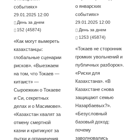
о январских
событиях»
событиях»
29.01.2025 12:00
День за днем
29.01.2025 12:00
152 (45874)
День за днем
1253 (45874)
«Как могут вымереть
«Токаев не сторонник
казахстанцы:
громких увольнений и
глобальные сценарии
публичных разборок».
рисков». «Выезжаем
«Риски для
на том, что Токаев —
Казахстана». «В
китаист» —
Казахстане снова
Сыроежкин о Токаеве
защищают семью
и Си, секретных
Назарбаевых?».
делах и о Масимове».
«Безусловный
«Казахстан хвалят за
базовый доход:
отмену смертной
почему
казни и критикуют за
заволновались
пытки и ограничения