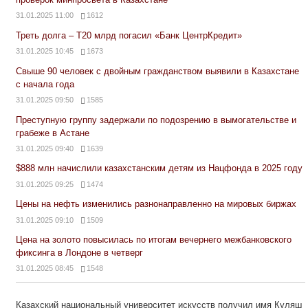
31.01.2025 11:00
1612
Треть долга – Т20 млрд погасил «Банк ЦентрКредит»
31.01.2025 10:45
1673
Свыше 90 человек с двойным гражданством выявили в Казахстане
с начала года
31.01.2025 09:50
1585
Преступную группу задержали по подозрению в вымогательстве и
грабеже в Астане
31.01.2025 09:40
1639
$888 млн начислили казахстанским детям из Нацфонда в 2025 году
31.01.2025 09:25
1474
Цены на нефть изменились разнонаправленно на мировых биржах
31.01.2025 09:10
1509
Цена на золото повысилась по итогам вечернего межбанковского
фиксинга в Лондоне в четверг
31.01.2025 08:45
1548
Казахский национальный университет искусств получил имя Куляш