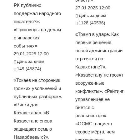
РК публично
27.01.2025 12:00
поддержал народного
День за днем
писателя?».
1128 (40536)
«Приговоры по делам
«Трамп в ударе. Как
о январских
первые решения
событиях»
новой администрации
29.01.2025 12:00
отразятся на
День за днем
Казахстане?».
149 (45874)
«Казахстану не грозят
«Токаев не сторонник
вооруженные
громких увольнений и
конфликты». «Рейтинг
публичных разборок».
управленцев не
«Риски для
бьется с
Казахстана». «В
реальностью».
Казахстане снова
«ОСМС: пациент
защищают семью
скорее мёртв, чем
Назарбаевых?».
застрахован».