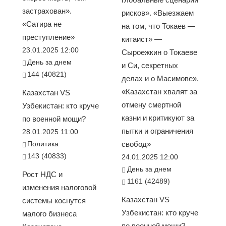
застрахован».
рисков». «Выезжаем
«Сатира не
на том, что Токаев —
преступление»
китаист» —
23.01.2025 12:00
Сыроежкин о Токаеве
День за днем
и Си, секретных
144 (40821)
делах и о Масимове».
«Казахстан хвалят за
Казахстан VS
отмену смертной
Узбекистан: кто круче
казни и критикуют за
по военной мощи?
пытки и ограничения
28.01.2025 11:00
Политика
свобод»
143 (40833)
24.01.2025 12:00
День за днем
Рост НДС и
1161 (42489)
изменения налоговой
Казахстан VS
системы коснутся
Узбекистан: кто круче
малого бизнеса
по военной мощи?