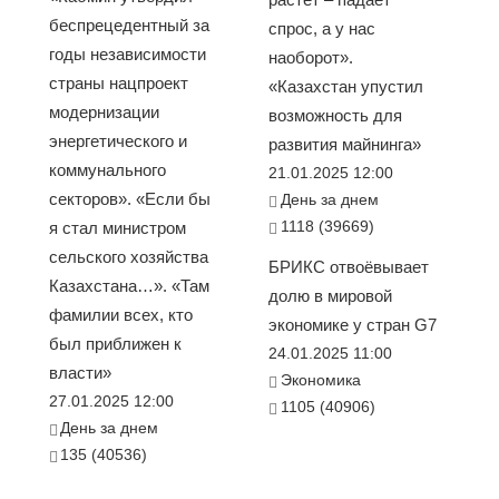
беспрецедентный за
спрос, а у нас
годы независимости
наоборот».
страны нацпроект
«Казахстан упустил
модернизации
возможность для
энергетического и
развития майнинга»
коммунального
21.01.2025 12:00
секторов». «Если бы
День за днем
1118 (39669)
я стал министром
сельского хозяйства
БРИКС отвоёвывает
Казахстана…». «Там
долю в мировой
фамилии всех, кто
экономике у стран G7
был приближен к
24.01.2025 11:00
власти»
Экономика
27.01.2025 12:00
1105 (40906)
День за днем
135 (40536)