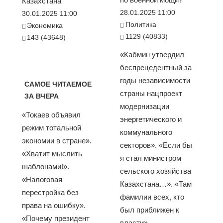
Казахстана
28.01.2025 11:00
30.01.2025 11:00
Политика
Экономика
1129 (40833)
143 (43648)
«Кабмин утвердил
беспрецедентный за
годы независимости
САМОЕ ЧИТАЕМОЕ
страны нацпроект
ЗА ВЧЕРА
модернизации
«Токаев объявил
энергетического и
режим тотальной
коммунального
экономии в стране».
секторов». «Если бы
«Хватит мыслить
я стал министром
шаблонами!».
сельского хозяйства
«Налоговая
Казахстана…». «Там
перестройка без
фамилии всех, кто
права на ошибку».
был приближен к
«Почему президент
власти»