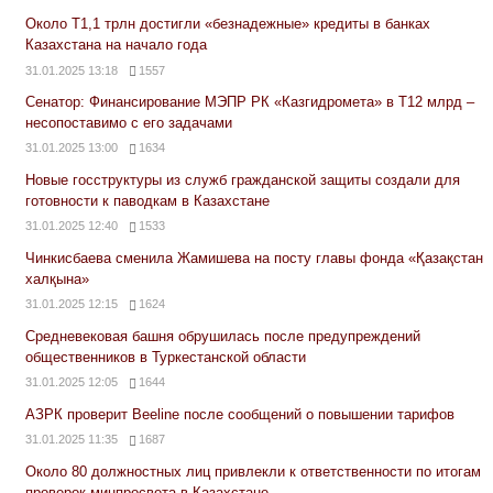
Около Т1,1 трлн достигли «безнадежные» кредиты в банках
Казахстана на начало года
31.01.2025 13:18
1557
Сенатор: Финансирование МЭПР РК «Казгидромета» в Т12 млрд –
несопоставимо с его задачами
31.01.2025 13:00
1634
Новые госструктуры из служб гражданской защиты создали для
готовности к паводкам в Казахстане
31.01.2025 12:40
1533
Чинкисбаева сменила Жамишева на посту главы фонда «Қазақстан
халқына»
31.01.2025 12:15
1624
Средневековая башня обрушилась после предупреждений
общественников в Туркестанской области
31.01.2025 12:05
1644
АЗРК проверит Beeline после сообщений о повышении тарифов
31.01.2025 11:35
1687
Около 80 должностных лиц привлекли к ответственности по итогам
проверок минпросвета в Казахстане