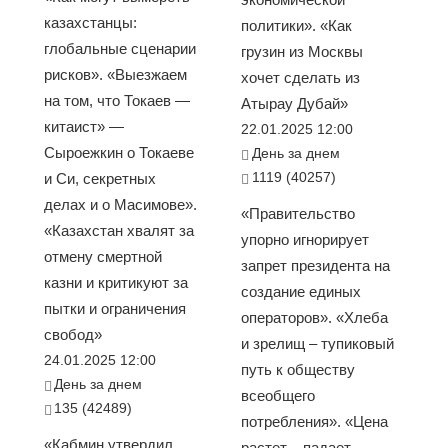
казахстанцы:
политики». «Как
глобальные сценарии
грузин из Москвы
рисков». «Выезжаем
хочет сделать из
на том, что Токаев —
Атырау Дубай»
китаист» —
22.01.2025 12:00
Сыроежкин о Токаеве
День за днем
1119 (40257)
и Си, секретных
делах и о Масимове».
«Правительство
«Казахстан хвалят за
упорно игнорирует
отмену смертной
запрет президента на
казни и критикуют за
создание единых
пытки и ограничения
операторов». «Хлеба
свобод»
и зрелищ – тупиковый
24.01.2025 12:00
путь к обществу
День за днем
всеобщего
135 (42489)
потребления». «Цена
«Кабмин утвердил
растет – падает