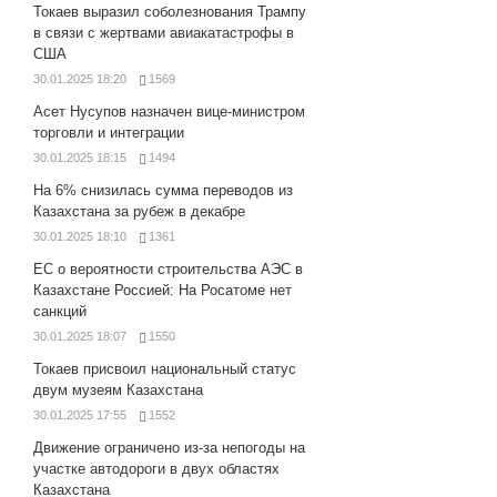
Токаев выразил соболезнования Трампу
в связи с жертвами авиакатастрофы в
США
30.01.2025 18:20
1569
Асет Нусупов назначен вице-министром
торговли и интеграции
30.01.2025 18:15
1494
На 6% снизилась сумма переводов из
Казахстана за рубеж в декабре
30.01.2025 18:10
1361
ЕС о вероятности строительства АЭС в
Казахстане Россией: На Росатоме нет
санкций
30.01.2025 18:07
1550
Токаев присвоил национальный статус
двум музеям Казахстана
30.01.2025 17:55
1552
Движение ограничено из-за непогоды на
участке автодороги в двух областях
Казахстана