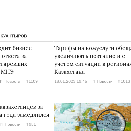
 КУАНТЫРОВ
одит бизнес
Тарифы на комуслуги обе
 ответа за
увеличивать поэтапно и с
старевших
учетом ситуации в региона
– МНЭ
Казахстана
Новости
1109
18.01.2023 19:45
Новости
1013
Странная забастовка в Жанаозене.
«Новый Казахс
Дарига не ждёт конфискации.
правды»
9972
казахстанцев за
Авиакомпании сравнили с
29.10.2024 09:
а года замедлился
мошенниками
30.10.2024 14:00
28888
Новости
951