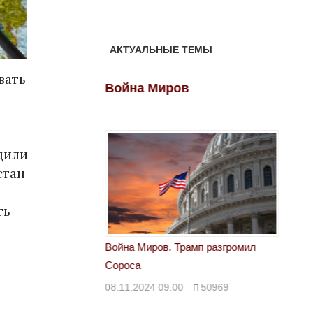
АКТУАЛЬНЫЕ ТЕМЫ
вать
ов
Война Миров
Войн
дили
стан
ть
 Трамп разгромил
Война Миров. Трамп разгромил
Война 
Сороса
Сорос
00
50969
08.11.2024 09:00
50969
08.11.