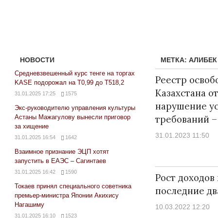
НОВОСТИ
МЕТКА:
АЛИБЕК
Средневзвешенный курс тенге на торгах
Реестр освоб
KASE подорожал на Т0,99 до Т518,2
Казахстана от
31.01.2025 17:25
1575
нарушение у
Экс-руководителю управления культуры
Астаны Мажагулову вынесли приговор
требований 
за хищение
31.01.2023 11:50
31.01.2025 16:54
1642
Взаимное признание ЭЦП хотят
Народ выбрал свет
запустить в ЕАЭС – Сагинтаев
17.10.2024 17:00
2
31.01.2025 16:42
1590
Рост доходов 
Токаев принял специального советника
последние дв
премьер-министра Японии Акихису
Нагашиму
10.03.2022 12:20
31.01.2025 16:10
1523