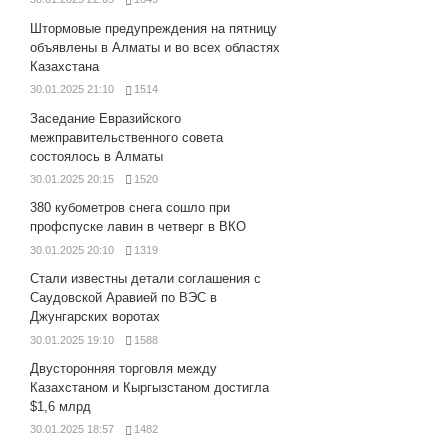
Штормовые предупреждения на пятницу
объявлены в Алматы и во всех областях
Казахстана
30.01.2025 21:10
1514
Заседание Евразийского
межправительственного совета
состоялось в Алматы
30.01.2025 20:15
1520
380 кубометров снега сошло при
профспуске лавин в четверг в ВКО
30.01.2025 20:10
1319
Стали известны детали соглашения с
Саудовской Аравией по ВЭС в
Джунгарских воротах
30.01.2025 19:10
1588
Двусторонняя торговля между
Казахстаном и Кыргызстаном достигла
$1,6 млрд
30.01.2025 18:57
1482