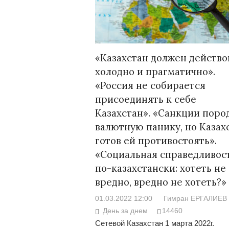
«Казахстан должен действо
Война Мир
холодно и прагматично».
«Россия не собирается
присоединять к себе
Казахстан». «Санкции поро
валютную панику, но Казах
готов ей противостоять».
«Социальная справедливос
по-казахстански: хотеть не
вредно, вредно не хотеть?»
Война Миров.
Сороса
01.03.2022 12:00
Гимран ЕРГАЛИЕВ
08.11.2024 09:
День за днем
14460
Сетевой Казахстан 1 марта 2022г.