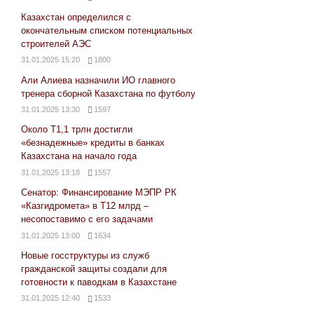
Казахстан определился с
окончательным списком потенциальных
строителей АЭС
31.01.2025 15:20
1800
Али Алиева назначили ИО главного
тренера сборной Казахстана по футболу
31.01.2025 13:30
1597
Около Т1,1 трлн достигли
«безнадежные» кредиты в банках
Казахстана на начало года
31.01.2025 13:18
1557
Сенатор: Финансирование МЭПР РК
«Казгидромета» в Т12 млрд –
несопоставимо с его задачами
31.01.2025 13:00
1634
Новые госструктуры из служб
гражданской защиты создали для
готовности к паводкам в Казахстане
31.01.2025 12:40
1533