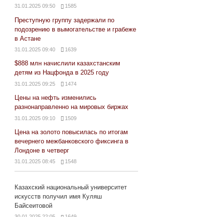
31.01.2025 09:50
1585
Преступную группу задержали по
подозрению в вымогательстве и грабеже
в Астане
31.01.2025 09:40
1639
$888 млн начислили казахстанским
детям из Нацфонда в 2025 году
31.01.2025 09:25
1474
Цены на нефть изменились
разнонаправленно на мировых биржах
31.01.2025 09:10
1509
Цена на золото повысилась по итогам
вечернего межбанковского фиксинга в
Лондоне в четверг
31.01.2025 08:45
1548
Казахский национальный университет
искусств получил имя Куляш
Байсеитовой
30.01.2025 22:05
1649