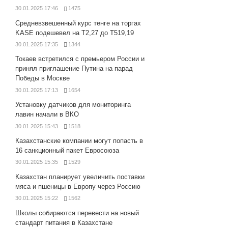
30.01.2025 17:46
1475
Средневзвешенный курс тенге на торгах
KASE подешевел на Т2,27 до Т519,19
30.01.2025 17:35
1344
Токаев встретился с премьером России и
принял приглашение Путина на парад
Победы в Москве
30.01.2025 17:13
1654
Установку датчиков для мониторинга
лавин начали в ВКО
30.01.2025 15:43
1518
Казахстанские компании могут попасть в
16 санкционный пакет Евросоюза
30.01.2025 15:35
1529
Казахстан планирует увеличить поставки
мяса и пшеницы в Европу через Россию
30.01.2025 15:22
1562
Школы собираются перевести на новый
стандарт питания в Казахстане