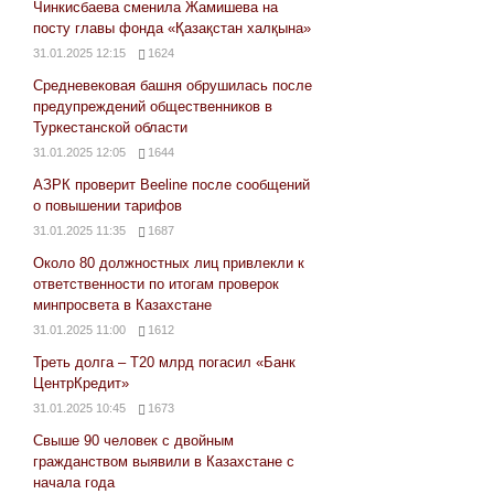
Чинкисбаева сменила Жамишева на
посту главы фонда «Қазақстан халқына»
31.01.2025 12:15
1624
Средневековая башня обрушилась после
предупреждений общественников в
Туркестанской области
31.01.2025 12:05
1644
АЗРК проверит Beeline после сообщений
о повышении тарифов
31.01.2025 11:35
1687
Около 80 должностных лиц привлекли к
ответственности по итогам проверок
минпросвета в Казахстане
31.01.2025 11:00
1612
Треть долга – Т20 млрд погасил «Банк
ЦентрКредит»
31.01.2025 10:45
1673
Свыше 90 человек с двойным
гражданством выявили в Казахстане с
начала года