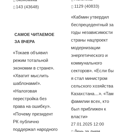
1129 (40833)
143 (43648)
«Кабмин утвердил
беспрецедентный за
годы независимости
САМОЕ ЧИТАЕМОЕ
страны нацпроект
ЗА ВЧЕРА
модернизации
«Токаев объявил
энергетического и
режим тотальной
коммунального
экономии в стране».
секторов». «Если бы
«Хватит мыслить
я стал министром
шаблонами!».
сельского хозяйства
«Налоговая
Казахстана…». «Там
перестройка без
фамилии всех, кто
права на ошибку».
был приближен к
«Почему президент
власти»
РК публично
27.01.2025 12:00
поддержал народного
День за днем