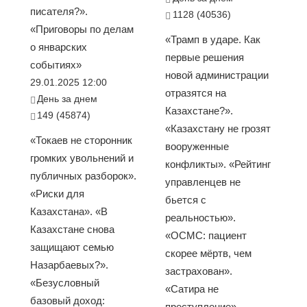
писателя?».
1128 (40536)
«Приговоры по делам
«Трамп в ударе. Как
о январских
первые решения
событиях»
новой администрации
29.01.2025 12:00
отразятся на
День за днем
Казахстане?».
149 (45874)
«Казахстану не грозят
«Токаев не сторонник
вооруженные
громких увольнений и
конфликты». «Рейтинг
публичных разборок».
управленцев не
«Риски для
бьется с
Казахстана». «В
реальностью».
Казахстане снова
«ОСМС: пациент
защищают семью
скорее мёртв, чем
Назарбаевых?».
застрахован».
«Безусловный
«Сатира не
базовый доход:
преступление»