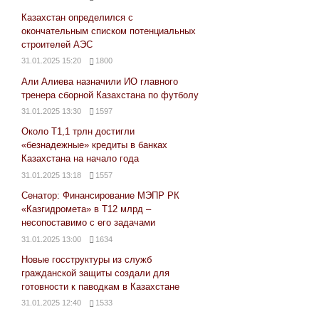
Казахстан определился с
окончательным списком потенциальных
строителей АЭС
31.01.2025 15:20
1800
Али Алиева назначили ИО главного
тренера сборной Казахстана по футболу
31.01.2025 13:30
1597
Около Т1,1 трлн достигли
«безнадежные» кредиты в банках
Казахстана на начало года
31.01.2025 13:18
1557
Сенатор: Финансирование МЭПР РК
«Казгидромета» в Т12 млрд –
несопоставимо с его задачами
31.01.2025 13:00
1634
Новые госструктуры из служб
гражданской защиты создали для
готовности к паводкам в Казахстане
31.01.2025 12:40
1533