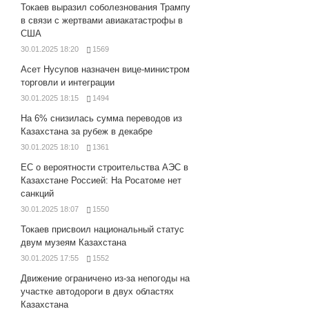
Токаев выразил соболезнования Трампу
в связи с жертвами авиакатастрофы в
США
30.01.2025 18:20
1569
Асет Нусупов назначен вице-министром
торговли и интеграции
30.01.2025 18:15
1494
На 6% снизилась сумма переводов из
Казахстана за рубеж в декабре
30.01.2025 18:10
1361
ЕС о вероятности строительства АЭС в
Казахстане Россией: На Росатоме нет
санкций
30.01.2025 18:07
1550
Токаев присвоил национальный статус
двум музеям Казахстана
30.01.2025 17:55
1552
Движение ограничено из-за непогоды на
участке автодороги в двух областях
Казахстана