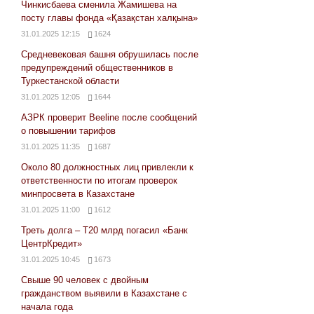
Чинкисбаева сменила Жамишева на
посту главы фонда «Қазақстан халқына»
31.01.2025 12:15
1624
Средневековая башня обрушилась после
предупреждений общественников в
Туркестанской области
31.01.2025 12:05
1644
АЗРК проверит Beeline после сообщений
о повышении тарифов
31.01.2025 11:35
1687
Около 80 должностных лиц привлекли к
ответственности по итогам проверок
минпросвета в Казахстане
31.01.2025 11:00
1612
Треть долга – Т20 млрд погасил «Банк
ЦентрКредит»
31.01.2025 10:45
1673
Свыше 90 человек с двойным
гражданством выявили в Казахстане с
начала года