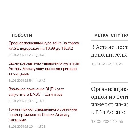
НОВОСТИ
МЕТКА:
CITY T
Средневзвешенный курс тенге на торгах
В Астане пос
KASE подорожал на Т0,99 до Т518,2
дополнительн
31.01.2025 17:25
1575
Экс-руководителю управления культуры
15.10.2024 17:25
Астаны Мажагулову вынесли приговор
за хищение
31.01.2025 16:54
1642
Организацию
Взаимное признание ЭЦП хотят
запустить в ЕАЭС – Сагинтаев
одной из цен
31.01.2025 16:42
1590
изменят из-з
Токаев принял специального советника
LRT в Астане
премьер-министра Японии Акихису
Нагашиму
19.03.2024 17:55
31.01.2025 16:10
1523