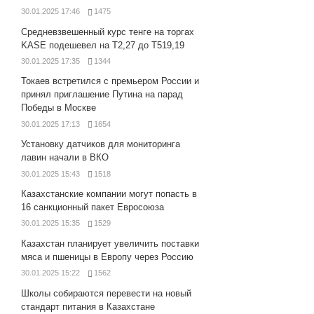
30.01.2025 17:46
1475
Средневзвешенный курс тенге на торгах
KASE подешевел на Т2,27 до Т519,19
30.01.2025 17:35
1344
Токаев встретился с премьером России и
принял приглашение Путина на парад
Победы в Москве
30.01.2025 17:13
1654
Установку датчиков для мониторинга
лавин начали в ВКО
30.01.2025 15:43
1518
Казахстанские компании могут попасть в
16 санкционный пакет Евросоюза
30.01.2025 15:35
1529
Казахстан планирует увеличить поставки
мяса и пшеницы в Европу через Россию
30.01.2025 15:22
1562
Школы собираются перевести на новый
стандарт питания в Казахстане