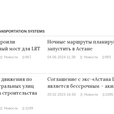
RANSPORTATION SYSTEMS
троили
Ночные маршруты планиру
ый мост для LRT
запустить в Астане
Новости
867
04.06.2024 11:38
Новости
983
 движения по
Соглашение с экс-«Астана 
Народ выбрал свет
Странная заб
тральных улиц
является бессрочным – аки
Дарига не ждё
17.10.2024 17:00
29972
а строительства
Авиакомпании
20.02.2023 16:50
Новости
1095
мошенниками
30.10.2024 14:
Новости
1199