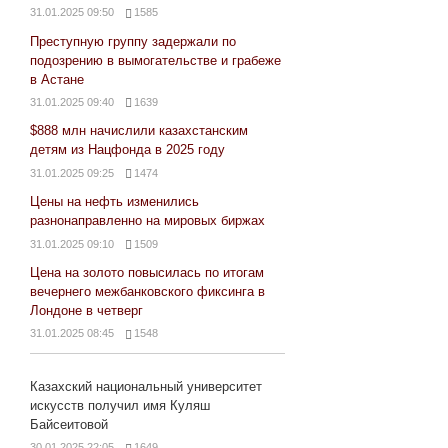
31.01.2025 09:50
1585
Преступную группу задержали по
подозрению в вымогательстве и грабеже
в Астане
31.01.2025 09:40
1639
$888 млн начислили казахстанским
детям из Нацфонда в 2025 году
31.01.2025 09:25
1474
Цены на нефть изменились
разнонаправленно на мировых биржах
31.01.2025 09:10
1509
Цена на золото повысилась по итогам
вечернего межбанковского фиксинга в
Лондоне в четверг
31.01.2025 08:45
1548
Казахский национальный университет
искусств получил имя Куляш
Байсеитовой
30.01.2025 22:05
1649