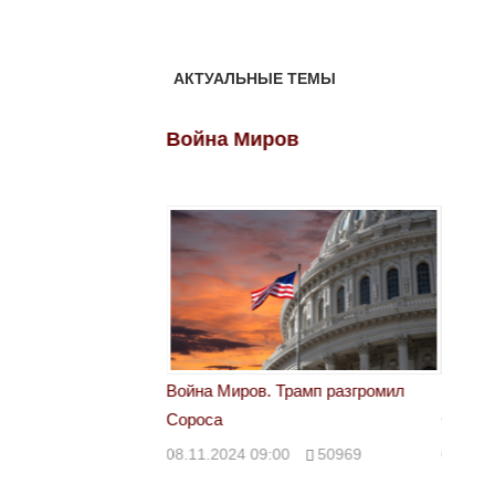
АКТУАЛЬНЫЕ ТЕМЫ
ов
Война Миров
Войн
 Трамп разгромил
Война Миров. Трамп разгромил
Война 
Сороса
Сорос
00
50969
08.11.2024 09:00
50969
08.11.