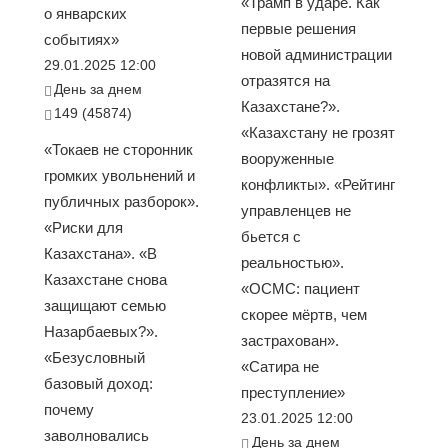
«Трамп в ударе. Как
о январских
первые решения
событиях»
новой администрации
29.01.2025 12:00
отразятся на
День за днем
Казахстане?».
149 (45874)
«Казахстану не грозят
«Токаев не сторонник
вооруженные
громких увольнений и
конфликты». «Рейтинг
публичных разборок».
управленцев не
«Риски для
бьется с
Казахстана». «В
реальностью».
Казахстане снова
«ОСМС: пациент
защищают семью
скорее мёртв, чем
Назарбаевых?».
застрахован».
«Безусловный
«Сатира не
базовый доход:
преступление»
почему
23.01.2025 12:00
заволновались
День за днем