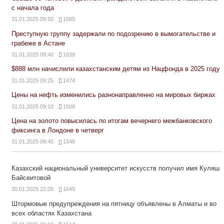
с начала года
31.01.2025 09:50
1585
Преступную группу задержали по подозрению в вымогательстве и
грабеже в Астане
31.01.2025 09:40
1639
$888 млн начислили казахстанским детям из Нацфонда в 2025 году
31.01.2025 09:25
1474
Цены на нефть изменились разнонаправленно на мировых биржах
31.01.2025 09:10
1509
Цена на золото повысилась по итогам вечернего межбанковского
фиксинга в Лондоне в четверг
31.01.2025 08:45
1548
Казахский национальный университет искусств получил имя Куляш
Байсеитовой
30.01.2025 22:05
1649
Штормовые предупреждения на пятницу объявлены в Алматы и во
всех областях Казахстана