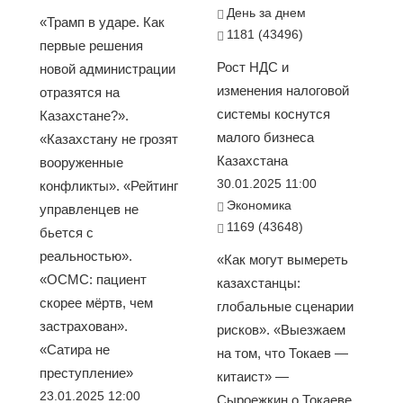
День за днем
«Трамп в ударе. Как
1181 (43496)
первые решения
Рост НДС и
новой администрации
изменения налоговой
отразятся на
системы коснутся
Казахстане?».
малого бизнеса
«Казахстану не грозят
Казахстана
вооруженные
30.01.2025 11:00
конфликты». «Рейтинг
Экономика
управленцев не
1169 (43648)
бьется с
реальностью».
«Как могут вымереть
«ОСМС: пациент
казахстанцы:
скорее мёртв, чем
глобальные сценарии
застрахован».
рисков». «Выезжаем
«Сатира не
на том, что Токаев —
преступление»
китаист» —
23.01.2025 12:00
Сыроежкин о Токаеве