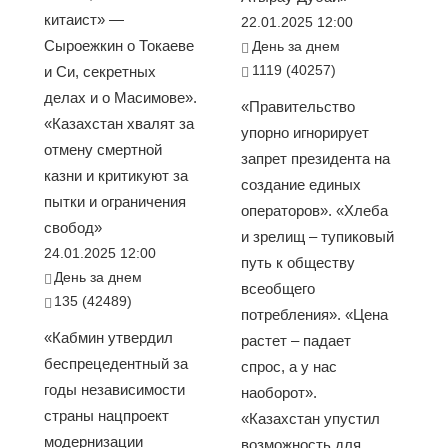
китаист» —
22.01.2025 12:00
Сыроежкин о Токаеве
День за днем
1119 (40257)
и Си, секретных
делах и о Масимове».
«Правительство
«Казахстан хвалят за
упорно игнорирует
отмену смертной
запрет президента на
казни и критикуют за
создание единых
пытки и ограничения
операторов». «Хлеба
свобод»
и зрелищ – тупиковый
24.01.2025 12:00
путь к обществу
День за днем
всеобщего
135 (42489)
потребления». «Цена
«Кабмин утвердил
растет – падает
беспрецедентный за
спрос, а у нас
годы независимости
наоборот».
страны нацпроект
«Казахстан упустил
модернизации
возможность для