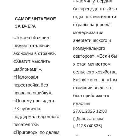
«Кабмин утвердил
беспрецедентный за
годы независимости
САМОЕ ЧИТАЕМОЕ
страны нацпроект
ЗА ВЧЕРА
модернизации
«Токаев объявил
энергетического и
режим тотальной
коммунального
экономии в стране».
секторов». «Если бы
«Хватит мыслить
я стал министром
шаблонами!».
сельского хозяйства
«Налоговая
Казахстана…». «Там
перестройка без
фамилии всех, кто
права на ошибку».
был приближен к
«Почему президент
власти»
РК публично
27.01.2025 12:00
поддержал народного
День за днем
писателя?».
1128 (40536)
«Приговоры по делам