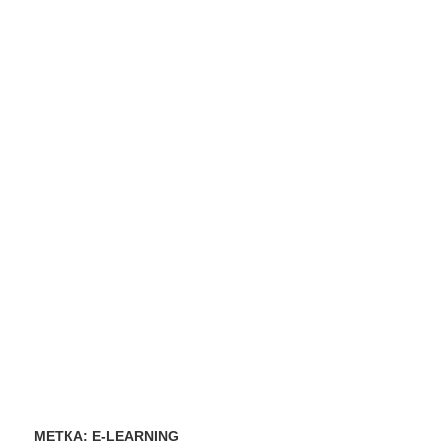
МЕТКА:
Е-LEАRNING