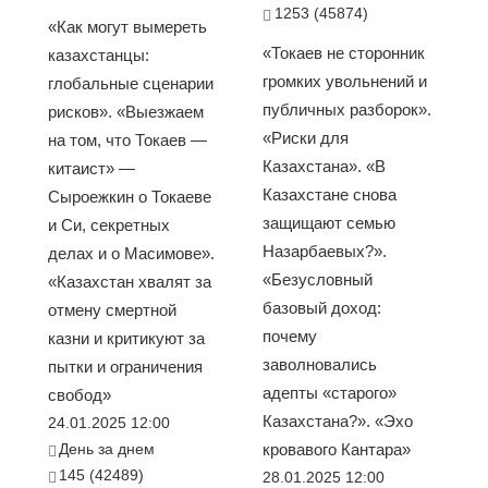
1253 (45874)
«Как могут вымереть
«Токаев не сторонник
казахстанцы:
громких увольнений и
глобальные сценарии
публичных разборок».
рисков». «Выезжаем
«Риски для
на том, что Токаев —
Казахстана». «В
китаист» —
Казахстане снова
Сыроежкин о Токаеве
защищают семью
и Си, секретных
Назарбаевых?».
делах и о Масимове».
«Безусловный
«Казахстан хвалят за
базовый доход:
отмену смертной
почему
казни и критикуют за
заволновались
пытки и ограничения
адепты «старого»
свобод»
Казахстана?». «Эхо
24.01.2025 12:00
День за днем
кровавого Кантара»
145 (42489)
28.01.2025 12:00