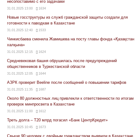
несопоставимо с его задачами
31.01.2025 13:00
1634
Новые госструктуры из служб гражданской защиты создали для
готовности к паводкам в Казахстане
31.01.2025 12:40
1533
Чинкисбаева сменила Жамишева на посту главы фонда «Қазақстан
халқына»
31.01.2025 12:15
1624
Средневековая башня обрушилась после предупреждений
общественников в Туркестанской области
31.01.2025 12:05
1644
АЗРК проверит Beeline после сообщений о повышении тарифов
31.01.2025 11:35
1687
Около 80 должностных лиц привлекли к ответственности по итогам
проверок минпросвета в Казахстане
31.01.2025 11:00
1612
Треть долга – Т20 млрд погасил «Банк ЦентрКредит»
31.01.2025 10:45
1673
Свыше 90 человек с двойным гражданством выявили в Казахстане