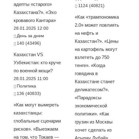
адепты «старого»
1124 (40821)
Казахстана?». «Эхо
«Как «трампономика
кровавого Кантара»
2.0» может повлиять
28.01.2025 12:00
на нефть и
День за днем
Казахстан?». «Цены
140 (43496)
на картофель могут
Казахстан VS
взлететь до 750
Узбекистан: кто круче
тенге». «Когда
по военной мощи?
говядина в
28.01.2025 11:00
Казахстане станет
Политика
деликатесом?».
136 (40833)
«Парадоксы
«Как могут вымереть
экономической
казахстанцы:
политики». «Как
глобальные сценарии
грузин из Москвы
рисков». «Выезжаем
хочет сделать из
на том, что Токаев —
Атырау Дубай»