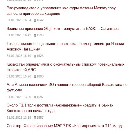
Экс-руководителю управления культуры Астаны Мажагулову
вынесли приговор за хищение
31.01.2025 16:54
1642
Взаимное признание ЭЦП хотят запустить в ЕАЭС – Сагинтаев
31.01.2025 16:42
1590
Токаев принял специального советника премьер-министра Японии
Акихису Нагашиму
31.01.2025 16:10
1523
Казахстан определился с окончательным списком потенциальных
строителей АЭС
31.01.2025 15:20
1800
Али Алиева назначили ИО главного тренера сборной Казахстана по
футболу
31.01.2025 13:30
1597
Около Т1,1 трлн достигли «безнадежные» кредиты в банках
Казахстана на начало года
31.01.2025 13:18
1557
Сенатор: Финансирование МЭПР РК «Казгидромета» в Т12 млрд –