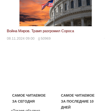
Война Миров. Трамп разгромил Сороса
Вой
08.11.2024 09:00
50969
08.
САМОЕ ЧИТАЕМОЕ
САМОЕ ЧИТАЕМОЕ
ЗА СЕГОДНЯ
ЗА ПОСЛЕДНИЕ 10
ДНЕЙ
«Токаев объявил