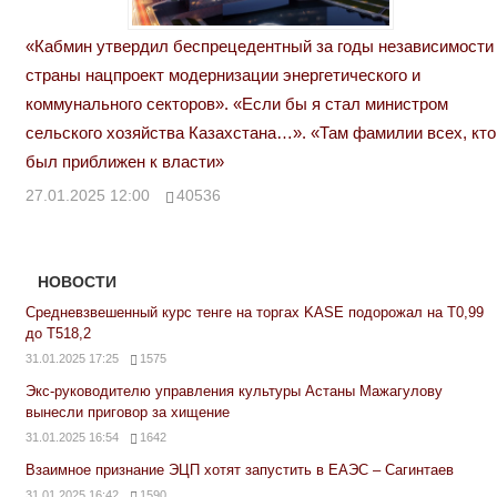
«Кабмин утвердил беспрецедентный за годы независимости
страны нацпроект модернизации энергетического и
коммунального секторов». «Если бы я стал министром
сельского хозяйства Казахстана…». «Там фамилии всех, кто
был приближен к власти»
27.01.2025 12:00
40536
НОВОСТИ
Средневзвешенный курс тенге на торгах KASE подорожал на Т0,99
до Т518,2
31.01.2025 17:25
1575
Экс-руководителю управления культуры Астаны Мажагулову
вынесли приговор за хищение
31.01.2025 16:54
1642
Взаимное признание ЭЦП хотят запустить в ЕАЭС – Сагинтаев
31.01.2025 16:42
1590