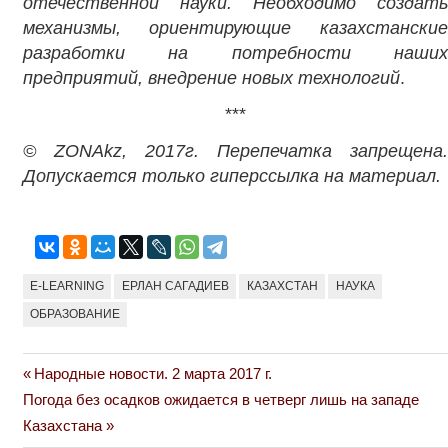
отечественной науки. Необходимо создать
механизмы, ориентирующие казахстанские
разработки на потребности наших
предприятий, внедрение новых технологий
.
***
© ZONAkz, 2017
г. Перепечатка запрещена.
Допускается только гиперссылка на материал.
Е-LEАRNING
ЕРЛАН САГАДИЕВ
КАЗАХСТАН
НАУКА
ОБРАЗОВАНИЕ
Previous
Народные новости. 2 марта 2017 г.
Навигация
Next
Post:
Погода без осадков ожидается в четверг лишь на западе
по
Post:
Казахстана