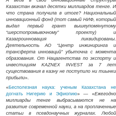
А ведь в свои инновационные структуры
Казахстан вкачал десятки миллиардов тенге. И
что страна получила в итоге? Национальный
инновационный фонд (тот самый НИФ, который
выдал первый грант вышеупомянутому
“шерстопромывочному” проекту) и
Казагроинновация ликвидированы.
Деятельность АО “Центр инжиниринга и
трансферта инноваций” убыточна с момента
образования. От Нацагентства по экспорту и
инвестициям KAZNEX INVEST за 7 лет
существования в казну не поступило ни тиынки
прибыли
».
«
Бесполезная наука: ученым Казахстана не
догнать Нигерию и Эфиопию
» — «
Ежегодн
миллиарды тенге выбрасываются не на
развитие современной науки, а на проплаченные
статьи в псевдонаучных журналах. Любой