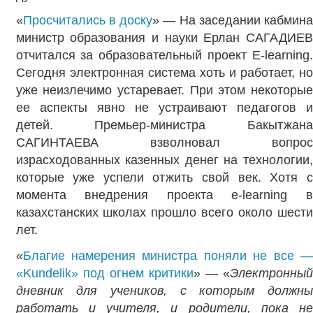
«
Просчитались в доску
» — На заседании кабмина
министр образования и науки Ерлан САГАДИЕВ
отчитался за образовательный проект Е-leаrning.
Сегодня электронная система хоть и работает, но
уже неизлечимо устаревает. При этом некоторые
ее аспекты явно не устраивают педагогов и
детей. Премьер-министра Бакытжана
САГИНТАЕВА взволновал вопрос
израсходованных казенных денег на технологии,
которые уже успели отжить свой век. Хотя с
момента внедрения проекта е-leаrning в
казахстанских школах прошло всего около шести
лет.
«
Благие намерения министра поняли не все —
«Kundelik» под огнем критики
» — «
Электронны
дневник для учеников, с которым должны
работать и учителя, и родители, пока не