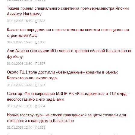
Токаев принял специального советника премьер-министра Японии
Акихису Нагашиму
31.01.2025 16:10
1523
Казахстан определился с окончательным списком потенциальных
строителей АЭС
31.01.2025 15:20
1800
Али Алиева назначили ИО главного тренера сборной Казахстана по
футболу
31.01.2025 13:30
1597
Около Т1,1 трлн достигли «безнадежные» кредиты в банках
Казахстана на начало года
31.01.2025 13:18
1557
Сенатор: Финансирование МЭПР РК «Казгидромета» в Т12 млрд –
несопоставимо с его задачами
31.01.2025 13:00
1634
Новые госструктуры из служб гражданской защиты создали для
готовности к паводкам в Казахстане
31.01.2025 12:40
1533