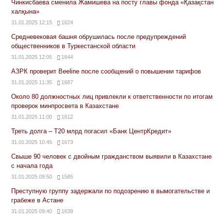
Чинкисбаева сменила Жамишева на посту главы фонда «Қазақстан
халқына»
31.01.2025 12:15
1624
Средневековая башня обрушилась после предупреждений
общественников в Туркестанской области
31.01.2025 12:05
1644
АЗРК проверит Beeline после сообщений о повышении тарифов
31.01.2025 11:35
1687
Около 80 должностных лиц привлекли к ответственности по итогам
проверок минпросвета в Казахстане
31.01.2025 11:00
1612
Треть долга – Т20 млрд погасил «Банк ЦентрКредит»
31.01.2025 10:45
1673
Свыше 90 человек с двойным гражданством выявили в Казахстане
с начала года
31.01.2025 09:50
1585
Преступную группу задержали по подозрению в вымогательстве и
грабеже в Астане
31.01.2025 09:40
1639