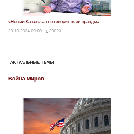
«Новый Казахстан не говорит всей правды»
Лон
ми
29.10.2024 09:00
39623
28.
АКТУАЛЬНЫЕ ТЕМЫ
Война Миров
Во