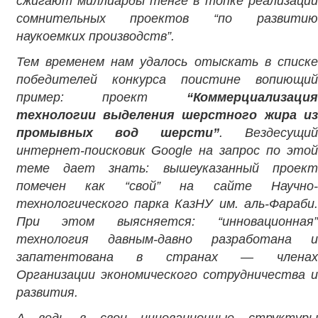
сжигают миллиарды тенге в топке реализации
сомнительных проектов “по развитию
наукоемких производств”.
Тем временем нам удалось отыскать в списке
победителей конкурса поистине вопиющий
пример: проект
“Коммерциализация
технологии выделения шерстного жира из
промывных вод шерсти”
. Вездесущи
интернет-поисковик Google на запрос по этой
теме дает знать: вышеуказанный проект
помечен как “свой” на сайте Научно-
технологического парка КазНУ им. аль-Фараби.
При этом выясняется: “инновационная”
технология давным-давно разработана и
запатентована в странах — членах
Организации экономического сотрудничества и
развития.