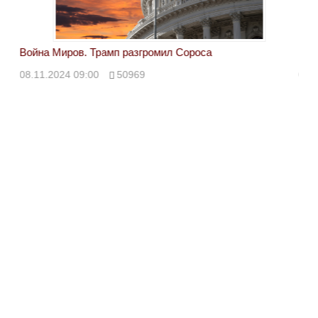
Война Миров. Трамп разгромил Сороса
Вой
08.11.2024 09:00
50969
08.