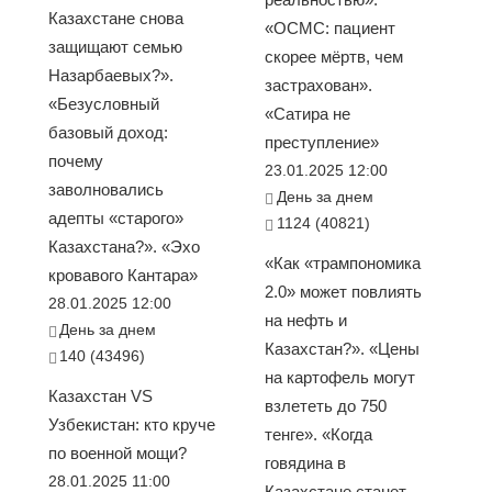
Казахстане снова
«ОСМС: пациент
защищают семью
скорее мёртв, чем
Назарбаевых?».
застрахован».
«Безусловный
«Сатира не
базовый доход:
преступление»
почему
23.01.2025 12:00
заволновались
День за днем
адепты «старого»
1124 (40821)
Казахстана?». «Эхо
«Как «трампономика
кровавого Кантара»
2.0» может повлиять
28.01.2025 12:00
на нефть и
День за днем
Казахстан?». «Цены
140 (43496)
на картофель могут
Казахстан VS
взлететь до 750
Узбекистан: кто круче
тенге». «Когда
по военной мощи?
говядина в
28.01.2025 11:00
Казахстане станет