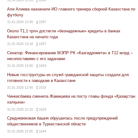
31.01.2025 15:20
1800
Али Алиева назначили ИО главного тренера сборной Казахстана по
футболу
31.01.2025 13:30
1597
Около Т1,1 трлн достигли «безнадежные» кредиты в банках
Казахстана на начало года
31.01.2025 13:18
1557
Сенатор: Финансирование МЭПР РК «Казгидромета» в Т12 млрд –
несопоставимо с его задачами
31.01.2025 13:00
1634
Новые госструктуры из служб гражданской защиты создали для
готовности к паводкам в Казахстане
31.01.2025 12:40
1533
Чинкисбаева сменила Жамишева на посту главы фонда «Қазақстан
халқына»
31.01.2025 12:15
1624
Средневековая башня обрушилась после предупреждений
общественников в Туркестанской области
31.01.2025 12:05
1644