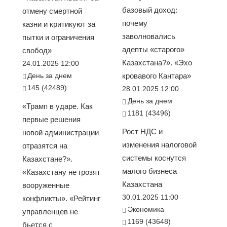
базовый доход:
отмену смертной
почему
казни и критикуют за
заволновались
пытки и ограничения
адепты «старого»
свобод»
Казахстана?». «Эхо
24.01.2025 12:00
День за днем
кровавого Кантара»
145 (42489)
28.01.2025 12:00
День за днем
«Трамп в ударе. Как
1181 (43496)
первые решения
Рост НДС и
новой администрации
изменения налоговой
отразятся на
системы коснутся
Казахстане?».
малого бизнеса
«Казахстану не грозят
Казахстана
вооруженные
30.01.2025 11:00
конфликты». «Рейтинг
Экономика
управленцев не
1169 (43648)
бьется с