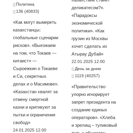
Политика
деликатесом?».
136 (40833)
«Парадоксы
«Как могут вымереть
экономической
казахстанцы:
политики». «Как
глобальные сценарии
грузин из Москвы
рисков». «Выезжаем
хочет сделать из
на том, что Токаев —
Атырау Дубай»
китаист» —
22.01.2025 12:00
Сыроежкин о Токаеве
День за днем
1119 (40257)
и Си, секретных
делах и о Масимове».
«Правительство
«Казахстан хвалят за
упорно игнорирует
отмену смертной
запрет президента на
казни и критикуют за
создание единых
пытки и ограничения
операторов». «Хлеба
свобод»
и зрелищ – тупиковый
24.01.2025 12:00
путь к обществу