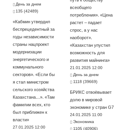
День за днем
всеобщего
135 (42489)
потребления». «Цена
«Кабмин утвердил
растет – падает
беспрецедентный за
спрос, а у нас
годы независимости
наоборот».
страны нацпроект
«Казахстан упустил
модернизации
возможность для
энергетического и
развития майнинга»
коммунального
21.01.2025 12:00
секторов». «Если бы
День за днем
1118 (39669)
я стал министром
сельского хозяйства
БРИКС отвоёвывает
Казахстана…». «Там
долю в мировой
фамилии всех, кто
экономике у стран G7
был приближен к
24.01.2025 11:00
власти»
Экономика
27.01.2025 12:00
1105 (40906)