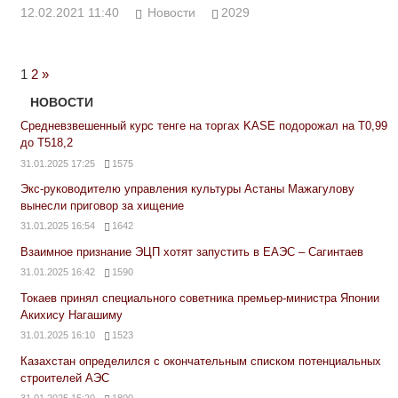
12.02.2021 11:40
Новости
2029
Next
1
2
»
Posts
НОВОСТИ
Средневзвешенный курс тенге на торгах KASE подорожал на Т0,99
до Т518,2
31.01.2025 17:25
1575
Экс-руководителю управления культуры Астаны Мажагулову
вынесли приговор за хищение
31.01.2025 16:54
1642
Взаимное признание ЭЦП хотят запустить в ЕАЭС – Сагинтаев
31.01.2025 16:42
1590
Токаев принял специального советника премьер-министра Японии
Акихису Нагашиму
31.01.2025 16:10
1523
Казахстан определился с окончательным списком потенциальных
строителей АЭС