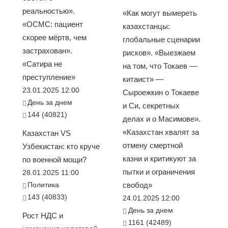
реальностью».
«Как могут вымереть
«ОСМС: пациент
казахстанцы:
скорее мёртв, чем
глобальные сценарии
застрахован».
рисков». «Выезжаем
«Сатира не
на том, что Токаев —
преступление»
китаист» —
23.01.2025 12:00
Сыроежкин о Токаеве
День за днем
и Си, секретных
144 (40821)
делах и о Масимове».
«Казахстан хвалят за
Казахстан VS
отмену смертной
Узбекистан: кто круче
казни и критикуют за
по военной мощи?
пытки и ограничения
28.01.2025 11:00
Политика
свобод»
143 (40833)
24.01.2025 12:00
День за днем
Рост НДС и
1161 (42489)