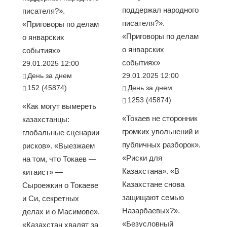
поддержал народного
писателя?».
писателя?».
«Приговоры по делам
«Приговоры по делам
о январских
о январских
событиях»
событиях»
29.01.2025 12:00
День за днем
29.01.2025 12:00
152 (45874)
День за днем
1253 (45874)
«Как могут вымереть
«Токаев не сторонник
казахстанцы:
громких увольнений и
глобальные сценарии
публичных разборок».
рисков». «Выезжаем
«Риски для
на том, что Токаев —
Казахстана». «В
китаист» —
Казахстане снова
Сыроежкин о Токаеве
защищают семью
и Си, секретных
Назарбаевых?».
делах и о Масимове».
«Безусловный
«Казахстан хвалят за