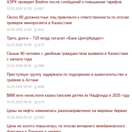
АЗРК проверит Beeline после сообщений о повышении тарифов
31.01.2025 11:35
1687
Около 80 должностных лиц привлекли к ответственности по итогам
проверок минпросвета в Казахстане
31.01.2025 11:00
1612
Треть долга – Т20 млрд погасил «Банк ЦентрКредит»
31.01.2025 10:45
1673
Свыше 90 человек с двойным гражданством выявили в Казахстане
с начала года
31.01.2025 09:50
1585
Преступную группу задержали по подозрению в вымогательстве и
грабеже в Астане
31.01.2025 09:40
1639
$888 млн начислили казахстанским детям из Нацфонда в 2025 году
31.01.2025 09:25
1474
Цены на нефть изменились разнонаправленно на мировых биржах
31.01.2025 09:10
1509
Цена на золото повысилась по итогам вечернего межбанковского
фиксинга в Лондоне в четверг