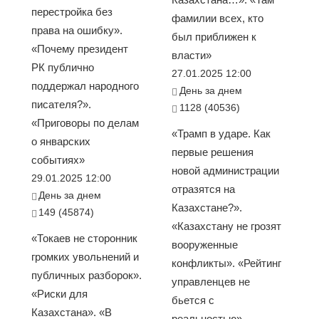
перестройка без
фамилии всех, кто
права на ошибку».
был приближен к
«Почему президент
власти»
РК публично
27.01.2025 12:00
поддержал народного
День за днем
писателя?».
1128 (40536)
«Приговоры по делам
«Трамп в ударе. Как
о январских
первые решения
событиях»
новой администрации
29.01.2025 12:00
отразятся на
День за днем
Казахстане?».
149 (45874)
«Казахстану не грозят
«Токаев не сторонник
вооруженные
громких увольнений и
конфликты». «Рейтинг
публичных разборок».
управленцев не
«Риски для
бьется с
Казахстана». «В
реальностью».