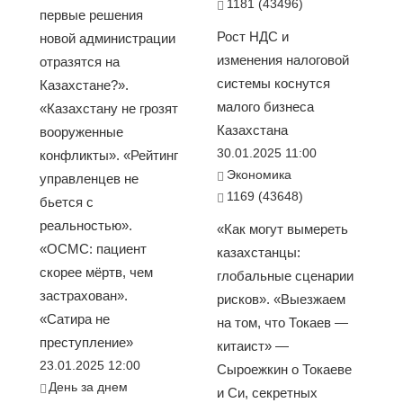
1181 (43496)
первые решения
Рост НДС и
новой администрации
изменения налоговой
отразятся на
системы коснутся
Казахстане?».
малого бизнеса
«Казахстану не грозят
Казахстана
вооруженные
30.01.2025 11:00
конфликты». «Рейтинг
Экономика
управленцев не
1169 (43648)
бьется с
реальностью».
«Как могут вымереть
«ОСМС: пациент
казахстанцы:
скорее мёртв, чем
глобальные сценарии
застрахован».
рисков». «Выезжаем
«Сатира не
на том, что Токаев —
преступление»
китаист» —
23.01.2025 12:00
Сыроежкин о Токаеве
День за днем
и Си, секретных