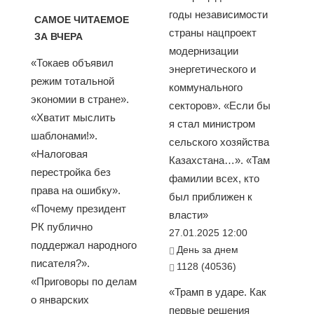
годы независимости
САМОЕ ЧИТАЕМОЕ
страны нацпроект
ЗА ВЧЕРА
модернизации
«Токаев объявил
энергетического и
режим тотальной
коммунального
экономии в стране».
секторов». «Если бы
«Хватит мыслить
я стал министром
шаблонами!».
сельского хозяйства
«Налоговая
Казахстана…». «Там
перестройка без
фамилии всех, кто
права на ошибку».
был приближен к
«Почему президент
власти»
РК публично
27.01.2025 12:00
поддержал народного
День за днем
писателя?».
1128 (40536)
«Приговоры по делам
«Трамп в ударе. Как
о январских
первые решения