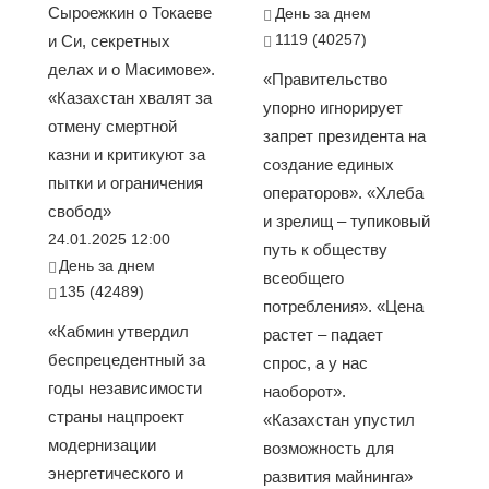
Сыроежкин о Токаеве
День за днем
1119 (40257)
и Си, секретных
делах и о Масимове».
«Правительство
«Казахстан хвалят за
упорно игнорирует
отмену смертной
запрет президента на
казни и критикуют за
создание единых
пытки и ограничения
операторов». «Хлеба
свобод»
и зрелищ – тупиковый
24.01.2025 12:00
путь к обществу
День за днем
всеобщего
135 (42489)
потребления». «Цена
«Кабмин утвердил
растет – падает
беспрецедентный за
спрос, а у нас
годы независимости
наоборот».
страны нацпроект
«Казахстан упустил
модернизации
возможность для
энергетического и
развития майнинга»