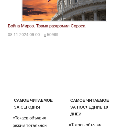
Война Миров. Трамп разгромил Сороса
Вой
08.11.2024 09:00
50969
08.
САМОЕ ЧИТАЕМОЕ
САМОЕ ЧИТАЕМОЕ
ЗА СЕГОДНЯ
ЗА ПОСЛЕДНИЕ 10
ДНЕЙ
«Токаев объявил
«Токаев объявил
режим тотальной