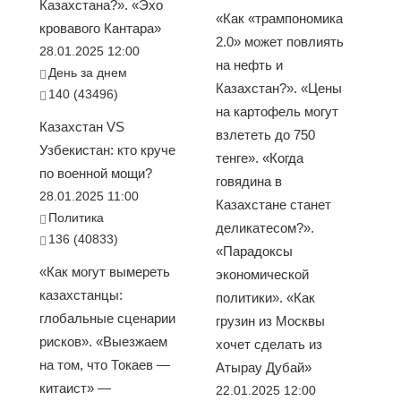
Казахстана?». «Эхо
«Как «трампономика
кровавого Кантара»
2.0» может повлиять
28.01.2025 12:00
на нефть и
День за днем
Казахстан?». «Цены
140 (43496)
на картофель могут
Казахстан VS
взлететь до 750
Узбекистан: кто круче
тенге». «Когда
по военной мощи?
говядина в
28.01.2025 11:00
Казахстане станет
Политика
деликатесом?».
136 (40833)
«Парадоксы
«Как могут вымереть
экономической
казахстанцы:
политики». «Как
глобальные сценарии
грузин из Москвы
рисков». «Выезжаем
хочет сделать из
на том, что Токаев —
Атырау Дубай»
китаист» —
22.01.2025 12:00