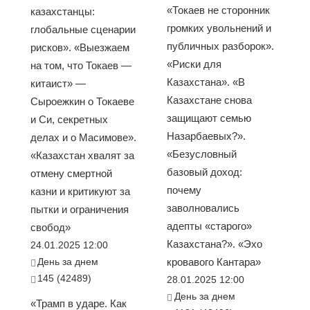
«Токаев не сторонник
казахстанцы:
громких увольнений и
глобальные сценарии
публичных разборок».
рисков». «Выезжаем
«Риски для
на том, что Токаев —
Казахстана». «В
китаист» —
Казахстане снова
Сыроежкин о Токаеве
защищают семью
и Си, секретных
Назарбаевых?».
делах и о Масимове».
«Безусловный
«Казахстан хвалят за
базовый доход:
отмену смертной
почему
казни и критикуют за
заволновались
пытки и ограничения
адепты «старого»
свобод»
Казахстана?». «Эхо
24.01.2025 12:00
День за днем
кровавого Кантара»
145 (42489)
28.01.2025 12:00
День за днем
«Трамп в ударе. Как