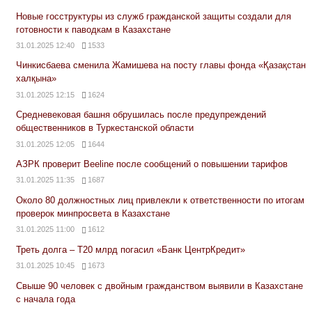
Новые госструктуры из служб гражданской защиты создали для
готовности к паводкам в Казахстане
31.01.2025 12:40
1533
Чинкисбаева сменила Жамишева на посту главы фонда «Қазақстан
халқына»
31.01.2025 12:15
1624
Средневековая башня обрушилась после предупреждений
общественников в Туркестанской области
31.01.2025 12:05
1644
АЗРК проверит Beeline после сообщений о повышении тарифов
31.01.2025 11:35
1687
Около 80 должностных лиц привлекли к ответственности по итогам
проверок минпросвета в Казахстане
31.01.2025 11:00
1612
Треть долга – Т20 млрд погасил «Банк ЦентрКредит»
31.01.2025 10:45
1673
Свыше 90 человек с двойным гражданством выявили в Казахстане
с начала года