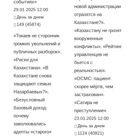
событиях»
новой администрации
29.01.2025 12:00
отразятся на
День за днем
Казахстане?».
149 (45874)
«Казахстану не грозят
«Токаев не сторонник
вооруженные
громких увольнений и
конфликты». «Рейтинг
публичных разборок».
управленцев не
«Риски для
бьется с
Казахстана». «В
реальностью».
Казахстане снова
«ОСМС: пациент
защищают семью
скорее мёртв, чем
Назарбаевых?».
застрахован».
«Безусловный
«Сатира не
базовый доход:
преступление»
почему
23.01.2025 12:00
заволновались
День за днем
адепты «старого»
1124 (40821)