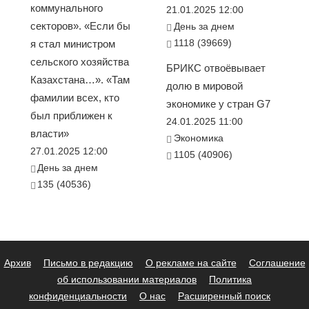
коммунального
21.01.2025 12:00
секторов». «Если бы
День за днем
1118 (39669)
я стал министром
сельского хозяйства
БРИКС отвоёвывает
Казахстана…». «Там
долю в мировой
фамилии всех, кто
экономике у стран G7
был приближен к
24.01.2025 11:00
власти»
Экономика
27.01.2025 12:00
1105 (40906)
День за днем
135 (40536)
Архив
Письмо в редакцию
О рекламе на сайте
Соглашение
об использовании материалов
Политика
конфиденциальности
О нас
Расширенный поиск