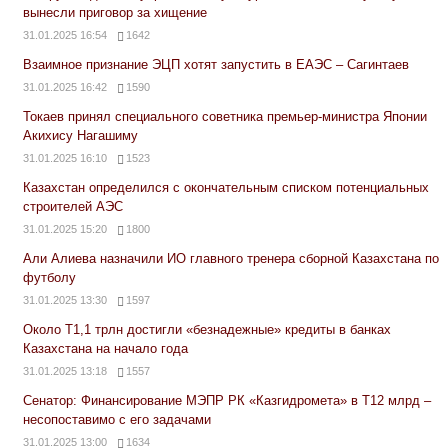
вынесли приговор за хищение
31.01.2025 16:54
1642
Взаимное признание ЭЦП хотят запустить в ЕАЭС – Сагинтаев
31.01.2025 16:42
1590
Токаев принял специального советника премьер-министра Японии
Акихису Нагашиму
31.01.2025 16:10
1523
Казахстан определился с окончательным списком потенциальных
строителей АЭС
31.01.2025 15:20
1800
Али Алиева назначили ИО главного тренера сборной Казахстана по
футболу
31.01.2025 13:30
1597
Около Т1,1 трлн достигли «безнадежные» кредиты в банках
Казахстана на начало года
31.01.2025 13:18
1557
Сенатор: Финансирование МЭПР РК «Казгидромета» в Т12 млрд –
несопоставимо с его задачами
31.01.2025 13:00
1634