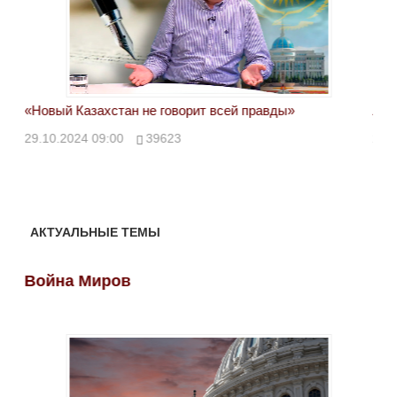
«Новый Казахстан не говорит всей правды»
Лон
ми
29.10.2024 09:00
39623
28.
АКТУАЛЬНЫЕ ТЕМЫ
Война Миров
Во