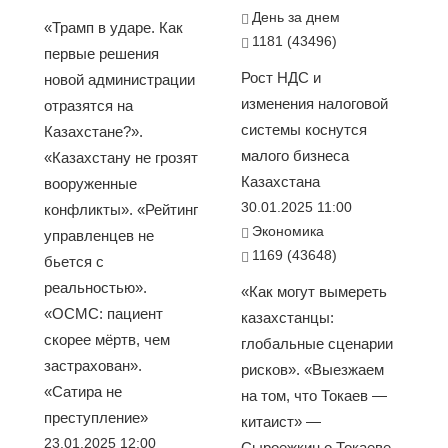
День за днем
«Трамп в ударе. Как
1181 (43496)
первые решения
Рост НДС и
новой администрации
изменения налоговой
отразятся на
системы коснутся
Казахстане?».
малого бизнеса
«Казахстану не грозят
Казахстана
вооруженные
30.01.2025 11:00
конфликты». «Рейтинг
Экономика
управленцев не
1169 (43648)
бьется с
реальностью».
«Как могут вымереть
«ОСМС: пациент
казахстанцы:
скорее мёртв, чем
глобальные сценарии
застрахован».
рисков». «Выезжаем
«Сатира не
на том, что Токаев —
преступление»
китаист» —
23.01.2025 12:00
Сыроежкин о Токаеве