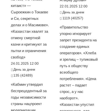
китаист» —
22.01.2025 12:00
Сыроежкин о Токаеве
День за днем
1119 (40257)
и Си, секретных
делах и о Масимове».
«Правительство
«Казахстан хвалят за
упорно игнорирует
отмену смертной
запрет президента на
казни и критикуют за
создание единых
пытки и ограничения
операторов». «Хлеба
свобод»
и зрелищ – тупиковый
24.01.2025 12:00
путь к обществу
День за днем
всеобщего
135 (42489)
потребления». «Цена
«Кабмин утвердил
растет – падает
беспрецедентный за
спрос, а у нас
годы независимости
наоборот».
страны нацпроект
«Казахстан упустил
модернизации
возможность для