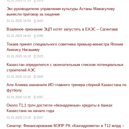
31.01.2025 17:25
1575
Экс-руководителю управления культуры Астаны Мажагулову
вынесли приговор за хищение
31.01.2025 16:54
1642
Взаимное признание ЭЦП хотят запустить в ЕАЭС – Сагинтаев
31.01.2025 16:42
1590
Токаев принял специального советника премьер-министра Японии
Акихису Нагашиму
31.01.2025 16:10
1523
Казахстан определился с окончательным списком потенциальных
строителей АЭС
31.01.2025 15:20
1800
Али Алиева назначили ИО главного тренера сборной Казахстана по
футболу
31.01.2025 13:30
1597
Около Т1,1 трлн достигли «безнадежные» кредиты в банках
Казахстана на начало года
31.01.2025 13:18
1557
Сенатор: Финансирование МЭПР РК «Казгидромета» в Т12 млрд –