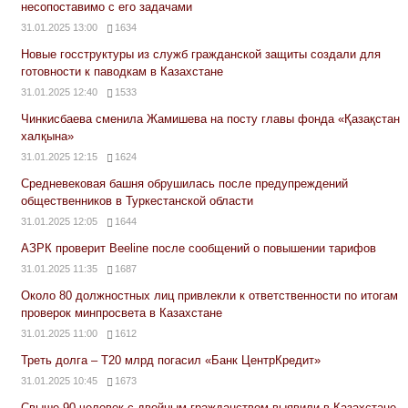
несопоставимо с его задачами
31.01.2025 13:00
1634
Новые госструктуры из служб гражданской защиты создали для
готовности к паводкам в Казахстане
31.01.2025 12:40
1533
Чинкисбаева сменила Жамишева на посту главы фонда «Қазақстан
халқына»
31.01.2025 12:15
1624
Средневековая башня обрушилась после предупреждений
общественников в Туркестанской области
31.01.2025 12:05
1644
АЗРК проверит Beeline после сообщений о повышении тарифов
31.01.2025 11:35
1687
Около 80 должностных лиц привлекли к ответственности по итогам
проверок минпросвета в Казахстане
31.01.2025 11:00
1612
Треть долга – Т20 млрд погасил «Банк ЦентрКредит»
31.01.2025 10:45
1673
Свыше 90 человек с двойным гражданством выявили в Казахстане