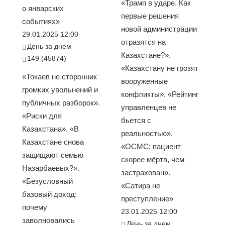
«Трамп в ударе. Как
о январских
первые решения
событиях»
новой администрации
29.01.2025 12:00
отразятся на
День за днем
Казахстане?».
149 (45874)
«Казахстану не грозят
«Токаев не сторонник
вооруженные
громких увольнений и
конфликты». «Рейтинг
публичных разборок».
управленцев не
«Риски для
бьется с
Казахстана». «В
реальностью».
Казахстане снова
«ОСМС: пациент
защищают семью
скорее мёртв, чем
Назарбаевых?».
застрахован».
«Безусловный
«Сатира не
базовый доход:
преступление»
почему
23.01.2025 12:00
заволновались
День за днем