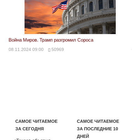
Война Миров. Трамп разгромил Сороса
Вой
08.11.2024 09:00
50969
08.
САМОЕ ЧИТАЕМОЕ
САМОЕ ЧИТАЕМОЕ
ЗА СЕГОДНЯ
ЗА ПОСЛЕДНИЕ 10
ДНЕЙ