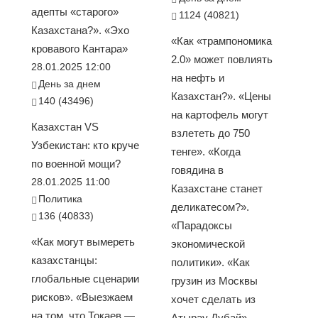
адепты «старого»
1124 (40821)
Казахстана?». «Эхо
«Как «трампономика
кровавого Кантара»
2.0» может повлиять
28.01.2025 12:00
на нефть и
День за днем
Казахстан?». «Цены
140 (43496)
на картофель могут
Казахстан VS
взлететь до 750
Узбекистан: кто круче
тенге». «Когда
по военной мощи?
говядина в
28.01.2025 11:00
Казахстане станет
Политика
деликатесом?».
136 (40833)
«Парадоксы
«Как могут вымереть
экономической
казахстанцы:
политики». «Как
глобальные сценарии
грузин из Москвы
рисков». «Выезжаем
хочет сделать из
на том, что Токаев —
Атырау Дубай»