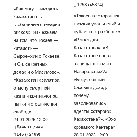
1253 (45874)
«Как могут вымереть
«Токаев не сторонник
казахстанцы:
громких увольнений и
глобальные сценарии
публичных разборок».
рисков». «Выезжаем
«Риски для
на том, что Токаев —
Казахстана». «В
китаист» —
Казахстане снова
Сыроежкин о Токаеве
защищают семью
и Си, секретных
Назарбаевых?».
делах и о Масимове».
«Безусловный
«Казахстан хвалят за
базовый доход:
отмену смертной
почему
казни и критикуют за
заволновались
пытки и ограничения
адепты «старого»
свобод»
Казахстана?». «Эхо
24.01.2025 12:00
День за днем
кровавого Кантара»
145 (42489)
28.01.2025 12:00