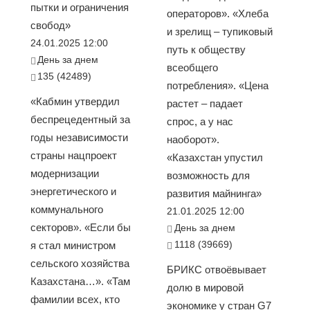
пытки и ограничения
операторов». «Хлеба
свобод»
и зрелищ – тупиковый
24.01.2025 12:00
путь к обществу
День за днем
всеобщего
135 (42489)
потребления». «Цена
«Кабмин утвердил
растет – падает
беспрецедентный за
спрос, а у нас
годы независимости
наоборот».
страны нацпроект
«Казахстан упустил
модернизации
возможность для
энергетического и
развития майнинга»
коммунального
21.01.2025 12:00
секторов». «Если бы
День за днем
1118 (39669)
я стал министром
сельского хозяйства
БРИКС отвоёвывает
Казахстана…». «Там
долю в мировой
фамилии всех, кто
экономике у стран G7