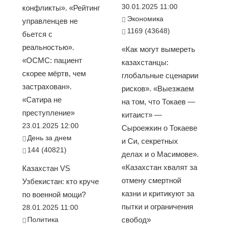
30.01.2025 11:00
конфликты». «Рейтинг
Экономика
управленцев не
1169 (43648)
бьется с
реальностью».
«Как могут вымереть
«ОСМС: пациент
казахстанцы:
скорее мёртв, чем
глобальные сценарии
застрахован».
рисков». «Выезжаем
«Сатира не
на том, что Токаев —
преступление»
китаист» —
23.01.2025 12:00
Сыроежкин о Токаеве
День за днем
и Си, секретных
144 (40821)
делах и о Масимове».
«Казахстан хвалят за
Казахстан VS
отмену смертной
Узбекистан: кто круче
казни и критикуют за
по военной мощи?
пытки и ограничения
28.01.2025 11:00
Политика
свобод»