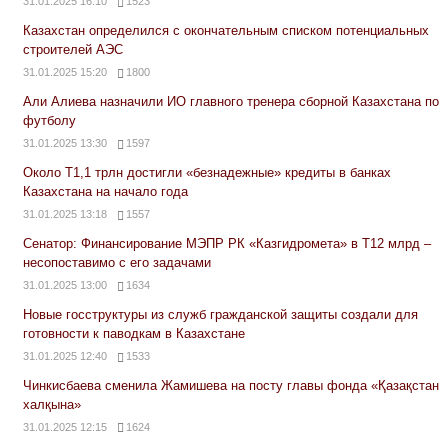
31.01.2025 16:10
1523
Казахстан определился с окончательным списком потенциальных
строителей АЭС
31.01.2025 15:20
1800
Али Алиева назначили ИО главного тренера сборной Казахстана по
футболу
31.01.2025 13:30
1597
Около Т1,1 трлн достигли «безнадежные» кредиты в банках
Казахстана на начало года
31.01.2025 13:18
1557
Сенатор: Финансирование МЭПР РК «Казгидромета» в Т12 млрд –
несопоставимо с его задачами
31.01.2025 13:00
1634
Новые госструктуры из служб гражданской защиты создали для
готовности к паводкам в Казахстане
31.01.2025 12:40
1533
Чинкисбаева сменила Жамишева на посту главы фонда «Қазақстан
халқына»
31.01.2025 12:15
1624