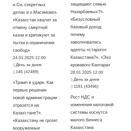
защищают семью
и Си, секретных
Назарбаевых?».
делах и о Масимове».
«Безусловный
«Казахстан хвалят за
базовый доход:
отмену смертной
почему
казни и критикуют за
заволновались
пытки и ограничения
адепты «старого»
свобод»
Казахстана?». «Эхо
24.01.2025 12:00
День за днем
кровавого Кантара»
145 (42489)
28.01.2025 12:00
День за днем
«Трамп в ударе. Как
1181 (43496)
первые решения
Рост НДС и
новой администрации
изменения налоговой
отразятся на
системы коснутся
Казахстане?».
малого бизнеса
«Казахстану не грозят
Казахстана
вооруженные