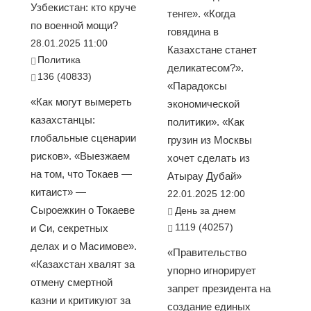
Узбекистан: кто круче
тенге». «Когда
по военной мощи?
говядина в
28.01.2025 11:00
Казахстане станет
Политика
деликатесом?».
136 (40833)
«Парадоксы
«Как могут вымереть
экономической
казахстанцы:
политики». «Как
глобальные сценарии
грузин из Москвы
рисков». «Выезжаем
хочет сделать из
на том, что Токаев —
Атырау Дубай»
китаист» —
22.01.2025 12:00
Сыроежкин о Токаеве
День за днем
1119 (40257)
и Си, секретных
делах и о Масимове».
«Правительство
«Казахстан хвалят за
упорно игнорирует
отмену смертной
запрет президента на
казни и критикуют за
создание единых