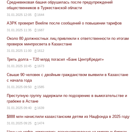
Средневековая башня обрушилась после предупреждений
общественников в Туркестанской области
31.01.2025 12:05
1644
АЗРК проверит Beeline после сообщений о повышении тарифов
31.01.2025 11:35
1687
Около 80 должностных лиц привлекли к ответственности по итогам
проверок минпросвета в Казахстане
31.01.2025 11:00
1612
Треть долга – Т20 млрд погасил «Банк ЦентрКредит»
31.01.2025 10:45
1673
Свыше 90 человек с двойным гражданством выявили в Казахстане
с начала года
31.01.2025 09:50
1585
Преступную группу задержали по подозрению в вымогательстве и
грабеже в Астане
31.01.2025 09:40
1639
$888 млн начислили казахстанским детям из Нацфонда в 2025 году
31.01.2025 09:25
1474
Цены на нефть изменились разнонаправленно на мировых биржах