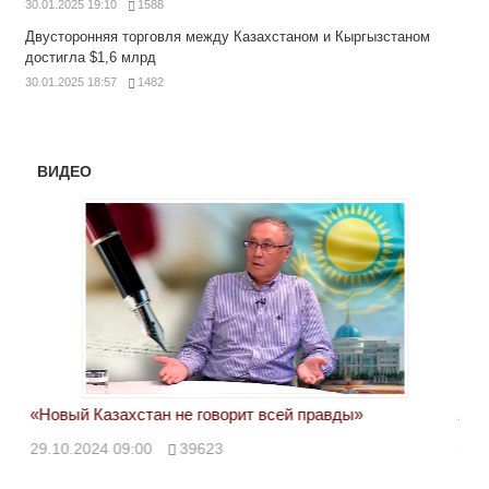
30.01.2025 19:10
1588
Двусторонняя торговля между Казахстаном и Кыргызстаном
достигла $1,6 млрд
30.01.2025 18:57
1482
ВИДЕО
«Новый Казахстан не говорит всей правды»
Лон
ми
29.10.2024 09:00
39623
28.