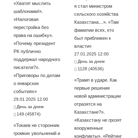
«Хватит мыслить
я стал министром
шаблонами!».
сельского хозяйства
«Налоговая
Казахстана…». «Там
перестройка без
фамилии всех, кто
права на ошибку».
был приближен к
«Почему президент
власти»
РК публично
27.01.2025 12:00
поддержал народного
День за днем
писателя?».
1128 (40536)
«Приговоры по делам
«Трамп в ударе. Как
о январских
первые решения
событиях»
новой администрации
29.01.2025 12:00
отразятся на
День за днем
Казахстане?».
149 (45874)
«Казахстану не грозят
«Токаев не сторонник
вооруженные
громких увольнений и
конфликты». «Рейтинг