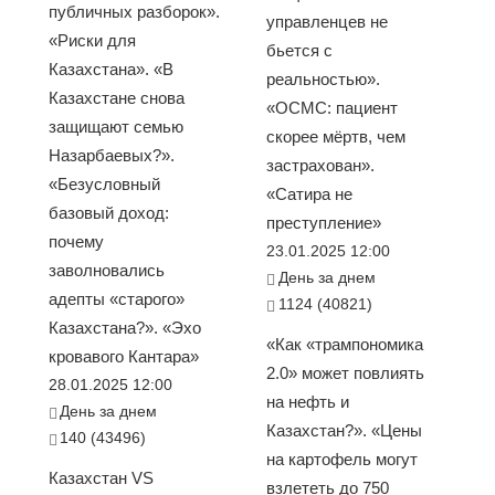
публичных разборок».
управленцев не
«Риски для
бьется с
Казахстана». «В
реальностью».
Казахстане снова
«ОСМС: пациент
защищают семью
скорее мёртв, чем
Назарбаевых?».
застрахован».
«Безусловный
«Сатира не
базовый доход:
преступление»
почему
23.01.2025 12:00
заволновались
День за днем
адепты «старого»
1124 (40821)
Казахстана?». «Эхо
«Как «трампономика
кровавого Кантара»
2.0» может повлиять
28.01.2025 12:00
на нефть и
День за днем
Казахстан?». «Цены
140 (43496)
на картофель могут
Казахстан VS
взлететь до 750