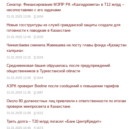
Сенатор: Финансирование МЭПР РК «Казгидромета» в Т12 млрд –
несопоставимо с его задачами
31.01.2025 13:00
1634
Новые госструктуры из служб гражданской защиты создали для
готовности к паводкам в Казахстане
31.01.2025 12:40
1533
Чинкисбаева сменила Жамишева на посту главы фонда «Қазақстан
халқына»
31.01.2025 12:15
1624
Средневековая башня обрушилась после предупреждений
общественников в Туркестанской области
31.01.2025 12:05
1644
АЗРК проверит Beeline после сообщений о повышении тарифов
31.01.2025 11:35
1687
Около 80 должностных лиц привлекли к ответственности по итогам
проверок минпросвета в Казахстане
31.01.2025 11:00
1612
Треть долга – Т20 млрд погасил «Банк ЦентрКредит»
31.01.2025 10:45
1673