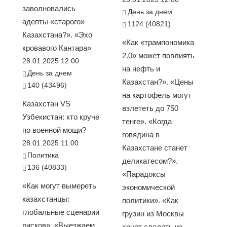
заволновались
День за днем
адепты «старого»
1124 (40821)
Казахстана?». «Эхо
«Как «трампономика
кровавого Кантара»
2.0» может повлиять
28.01.2025 12:00
на нефть и
День за днем
Казахстан?». «Цены
140 (43496)
на картофель могут
Казахстан VS
взлететь до 750
Узбекистан: кто круче
тенге». «Когда
по военной мощи?
говядина в
28.01.2025 11:00
Казахстане станет
Политика
деликатесом?».
136 (40833)
«Парадоксы
«Как могут вымереть
экономической
казахстанцы:
политики». «Как
глобальные сценарии
грузин из Москвы
рисков». «Выезжаем
хочет сделать из