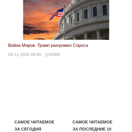
Война Миров. Трамп разгромил Сороса
Вой
08.11.2024 09:00
50969
08.
САМОЕ ЧИТАЕМОЕ
САМОЕ ЧИТАЕМОЕ
ЗА СЕГОДНЯ
ЗА ПОСЛЕДНИЕ 10