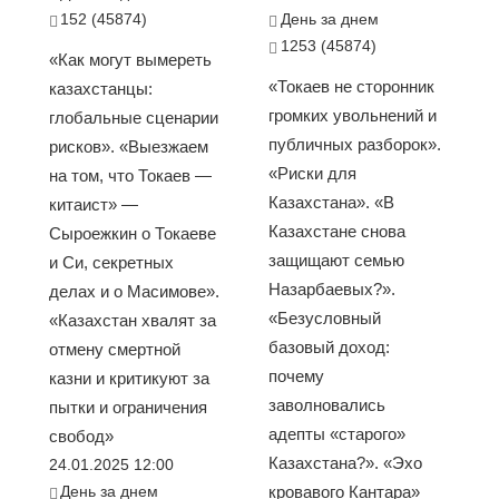
152 (45874)
День за днем
1253 (45874)
«Как могут вымереть
«Токаев не сторонник
казахстанцы:
громких увольнений и
глобальные сценарии
публичных разборок».
рисков». «Выезжаем
«Риски для
на том, что Токаев —
Казахстана». «В
китаист» —
Казахстане снова
Сыроежкин о Токаеве
защищают семью
и Си, секретных
Назарбаевых?».
делах и о Масимове».
«Безусловный
«Казахстан хвалят за
базовый доход:
отмену смертной
почему
казни и критикуют за
заволновались
пытки и ограничения
адепты «старого»
свобод»
Казахстана?». «Эхо
24.01.2025 12:00
День за днем
кровавого Кантара»