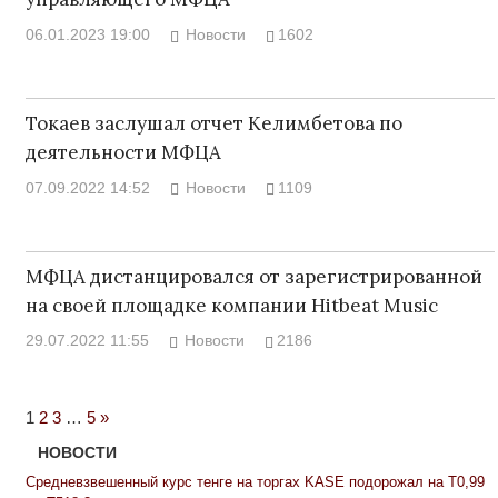
06.01.2023 19:00
Новости
1602
Токаев заслушал отчет Келимбетова по
деятельности МФЦА
07.09.2022 14:52
Новости
1109
МФЦА дистанцировался от зарегистрированной
на своей площадке компании Hitbeat Music
29.07.2022 11:55
Новости
2186
Next
1
2
3
…
5
»
Posts
НОВОСТИ
Средневзвешенный курс тенге на торгах KASE подорожал на Т0,99