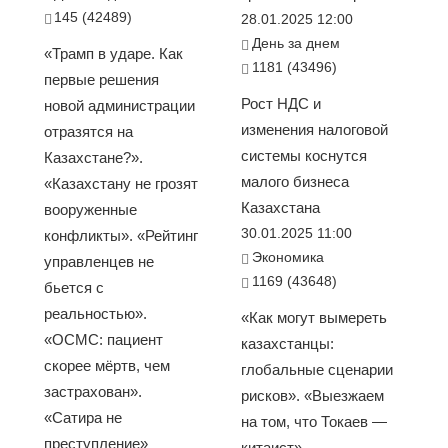
145 (42489)
28.01.2025 12:00
День за днем
«Трамп в ударе. Как
1181 (43496)
первые решения
Рост НДС и
новой администрации
изменения налоговой
отразятся на
системы коснутся
Казахстане?».
малого бизнеса
«Казахстану не грозят
Казахстана
вооруженные
30.01.2025 11:00
конфликты». «Рейтинг
Экономика
управленцев не
1169 (43648)
бьется с
реальностью».
«Как могут вымереть
«ОСМС: пациент
казахстанцы:
скорее мёртв, чем
глобальные сценарии
застрахован».
рисков». «Выезжаем
«Сатира не
на том, что Токаев —
преступление»
китаист» —