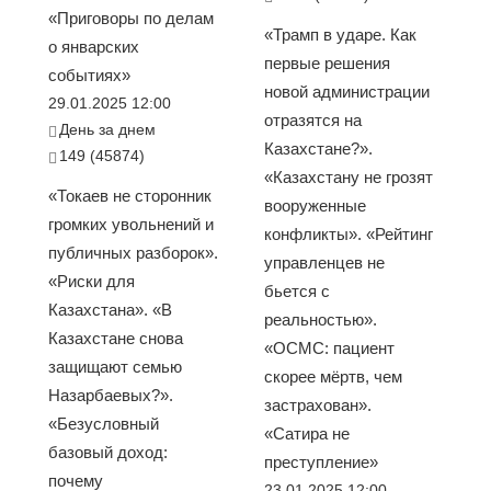
«Приговоры по делам
«Трамп в ударе. Как
о январских
первые решения
событиях»
новой администрации
29.01.2025 12:00
отразятся на
День за днем
Казахстане?».
149 (45874)
«Казахстану не грозят
«Токаев не сторонник
вооруженные
громких увольнений и
конфликты». «Рейтинг
публичных разборок».
управленцев не
«Риски для
бьется с
Казахстана». «В
реальностью».
Казахстане снова
«ОСМС: пациент
защищают семью
скорее мёртв, чем
Назарбаевых?».
застрахован».
«Безусловный
«Сатира не
базовый доход:
преступление»
почему
23.01.2025 12:00