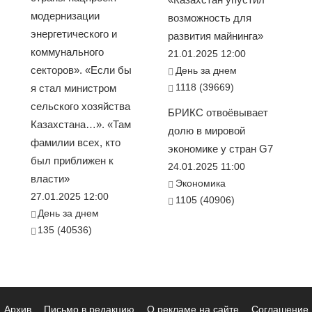
модернизации
возможность для
энергетического и
развития майнинга»
коммунального
21.01.2025 12:00
секторов». «Если бы
День за днем
1118 (39669)
я стал министром
сельского хозяйства
БРИКС отвоёвывает
Казахстана…». «Там
долю в мировой
фамилии всех, кто
экономике у стран G7
был приближен к
24.01.2025 11:00
власти»
Экономика
27.01.2025 12:00
1105 (40906)
День за днем
135 (40536)
Архив
Письмо в редакцию
О рекламе на сайте
Соглашение