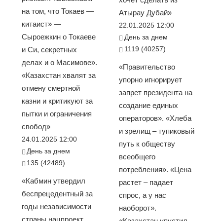
на том, что Токаев —
Атырау Дубай»
китаист» —
22.01.2025 12:00
Сыроежкин о Токаеве
День за днем
1119 (40257)
и Си, секретных
делах и о Масимове».
«Правительство
«Казахстан хвалят за
упорно игнорирует
отмену смертной
запрет президента на
казни и критикуют за
создание единых
пытки и ограничения
операторов». «Хлеба
свобод»
и зрелищ – тупиковый
24.01.2025 12:00
путь к обществу
День за днем
всеобщего
135 (42489)
потребления». «Цена
«Кабмин утвердил
растет – падает
беспрецедентный за
спрос, а у нас
годы независимости
наоборот».
страны нацпроект
«Казахстан упустил